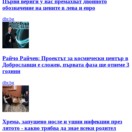
Първи вериги у нас премахват двойното
обозначение на цените в лева и евро
dbr.bg
Райчо Райчев: Проектът за космически център в
Доброславци е сложен, първата фаза ще отнеме 3
години
dbr.bg
Хрема, запушено носле и ушни инфекции през
лятотo - какво трябва да знае всеки родител