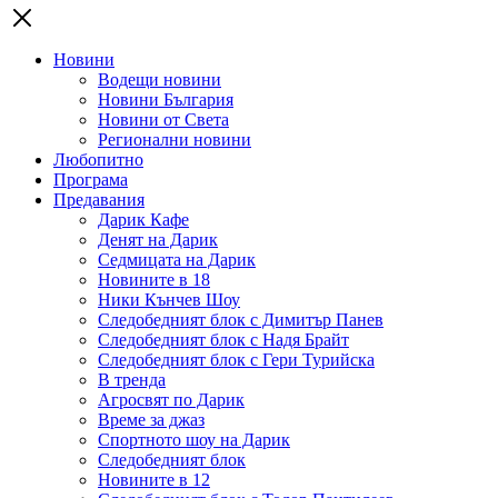
Новини
Водещи новини
Новини България
Новини от Света
Регионални новини
Любопитно
Програма
Предавания
Дарик Кафе
Денят на Дарик
Седмицата на Дарик
Новините в 18
Ники Кънчев Шоу
Следобедният блок с Димитър Панев
Следобедният блок с Надя Брайт
Следобедният блок с Гери Турийска
В тренда
Агросвят по Дарик
Време за джаз
Спортното шоу на Дарик
Следобедният блок
Новините в 12