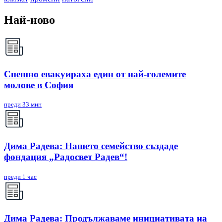
Най-ново
Спешно евакуираха един от най-големите
молове в София
преди 33 мин
Дима Радева: Нашето семейство създаде
фондация „Радосвет Радев“!
преди 1 час
Дима Радева: Продължаваме инициативата на