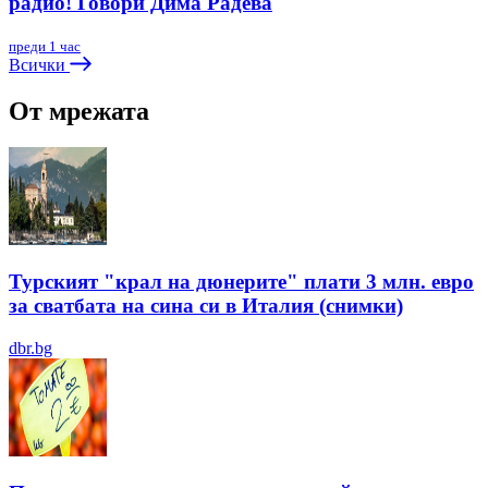
радио! Говори Дима Радева
преди 1 час
Всички
От мрежата
Турският "крал на дюнерите" плати 3 млн. евро
за сватбата на сина си в Италия (снимки)
dbr.bg