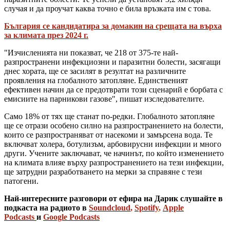
случая и да проучат каква точно е била връзката им с това.
България се кандидатира за домакин на срещата на върха
за климата през 2024 г.
"Изчисленията ни показват, че 218 от 375-те най-
разпространени инфекциозни и паразитни болести, засягащи
днес хората, ще се засилят в резултат на различните
проявления на глобалното затопляне. Единственият
ефективен начин да се предотврати този сценарий е борбата с
емисиите на парникови газове", пишат изследователите.
Само 18% от тях ще станат по-редки. Глобалното затопляне
ще се отрази особено силно на разпространението на болести,
които се разпространяват от насекоми и замърсена вода. Те
включват холера, ботулизъм, арбовирусни инфекции и много
други. Учените заключават, че начинът, по който изменението
на климата влияе върху разпространението на тези инфекции,
ще затрудни разработването на мерки за справяне с тези
патогени.
Най-интересните разговори от ефира на Дарик слушайте в
подкаста на радиото в
Soundcloud
,
Spotify
,
Apple
Podcasts
и
Google Podcasts