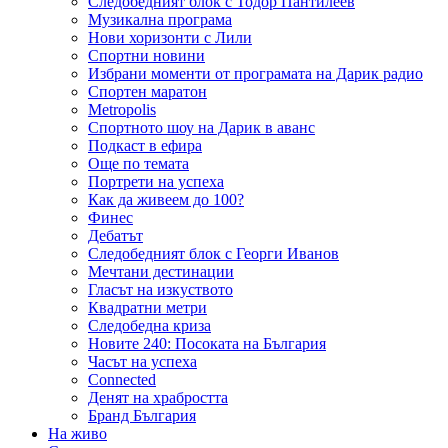
Следобедният блок с Тодор Пантилеев
Музикална програма
Нови хоризонти с Лили
Спортни новини
Избрани моменти от програмата на Дарик радио
Спортен маратон
Metropolis
Спортното шоу на Дарик в аванс
Подкаст в ефира
Още по темата
Портрети на успеха
Как да живеем до 100?
Финес
Дебатът
Следобедният блок с Георги Иванов
Мечтани дестинации
Гласът на изкуството
Квадратни метри
Следобедна криза
Новите 240: Посоката на България
Часът на успеха
Connected
Денят на храбростта
Бранд България
На живо