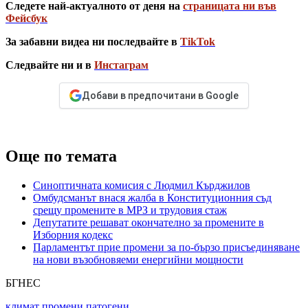
Следете най-актуалното от деня на
страницата ни във
Фейсбук
За забавни видеа ни последвайте в
TikTok
Следвайте ни и в
Инстаграм
Добави в предпочитани в Google
Още по темата
Синоптичната комисия с Людмил Кърджилов
Омбудсманът внася жалба в Конституционния съд
срещу промените в МРЗ и трудовия стаж
Депутатите решават окончателно за промените в
Изборния кодекс
Парламентът прие промени за по-бързо присъединяване
на нови възобновяеми енергийни мощности
БГНЕС
климат
промени
патогени