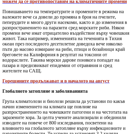
можем да се противопоставим на климатичните промени
Повишаването на температурите и промените в режима на
валежите вече са довели до промяна в броя на пчелите,
пеперудите и много други насекоми, както и до изменения в
разпространението на паразити сред морските риби. Някои
промени вече имат отрицателно въздействие върху човешкия
живот. Така например, измененията на теченията в Тихия
океан през последното десетилетие доведоха вече няколко
пъти до масово измиране на риби, птици и бозайници край
бреговете на Калифорния в резултат на токсини от
водораслите. Такива морски дарове понякога попадат на
пазара и предизвикват епидемии от отравяния и сред
жителите на САЩ.
Горещините продължават и в началото на август
Глобалното затопляне и заболяванията
Група климатолози и биолози решила да установи по какъв
начин изменението на климата ще повлияе на
разпространението на човешките патогени и на честотата на
заразените хора. За целта учените анализирали и обединили
изводите на повече от 800 изследвания, посветени на
влиянието на глобалното затопляне върху инфекциозните и
паразитните болести. Те успели да установят 3,2 хиляди