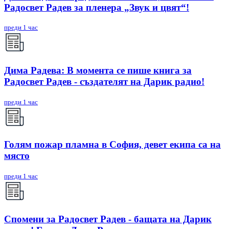
Радосвет Радев за пленера „Звук и цвят“!
преди 1 час
Дима Радева: В момента се пише книга за
Радосвет Радев - създателят на Дарик радио!
преди 1 час
Голям пожар пламна в София, девет екипа са на
място
преди 1 час
Спомени за Радосвет Радев - бащата на Дарик