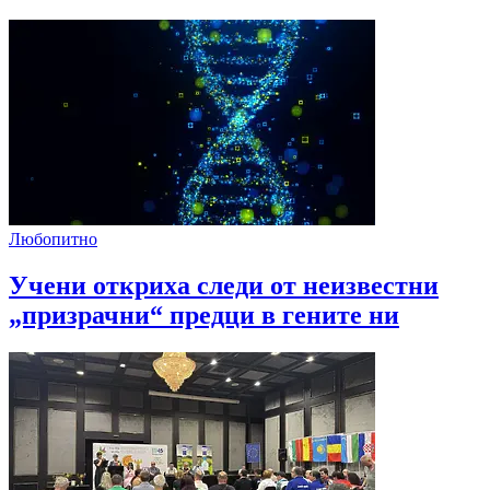
Любопитно
Учени откриха следи от неизвестни
„призрачни“ предци в гените ни