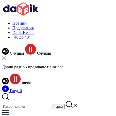
Новини
Предавания
Darik Health
„40 до 40“
Слушай
Слушай
Дарик радио - предаване на живо!
00:00
Гледай