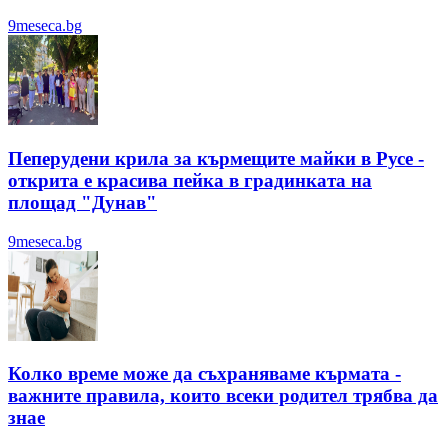
9meseca.bg
Пеперудени крила за кърмещите майки в Русе -
открита е красива пейка в градинката на
площад "Дунав"
9meseca.bg
Колко време може да съхраняваме кърмата -
важните правила, които всеки родител трябва да
знае