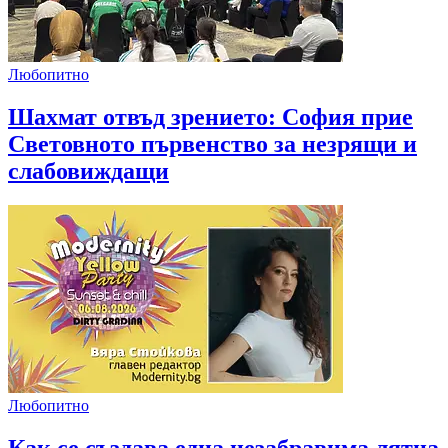
Любопитно
Шахмат отвъд зрението: София прие
Световното първенство за незрящи и
слабовиждащи
Любопитно
Как се създава една незабравима лятна