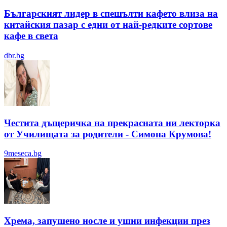
Българският лидер в спешълти кафето влиза на
китайския пазар с едни от най-редките сортове
кафе в света
dbr.bg
Честита дъщеричка на прекрасната ни лекторка
от Училищата за родители - Симона Крумова!
9meseca.bg
Хрема, запушено носле и ушни инфекции през