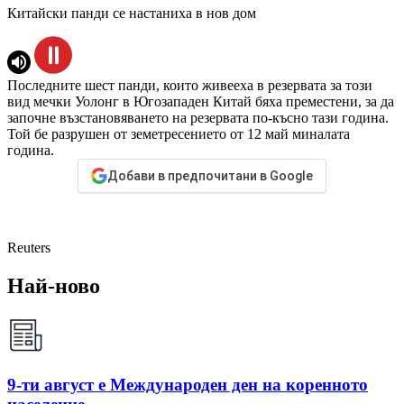
Китайски панди се настаниха в нов дом
Последните шест панди, които живееха в резервата за този
вид мечки Уолонг в Югозападен Китай бяха преместени, за да
започне възстановяването на резервата по-късно тази година.
Той бе разрушен от земетресението от 12 май миналата
година.
Добави в предпочитани в Google
Reuters
Най-ново
9-ти август е Международен ден на коренното