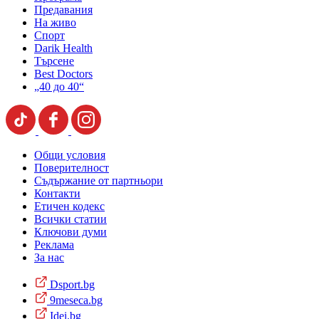
Предавания
На живо
Спорт
Darik Health
Търсене
Best Doctors
„40 до 40“
Общи условия
Поверителност
Съдържание от партньори
Контакти
Етичен кодекс
Всички статии
Ключови думи
Реклама
За нас
Dsport.bg
9meseca.bg
Idei.bg