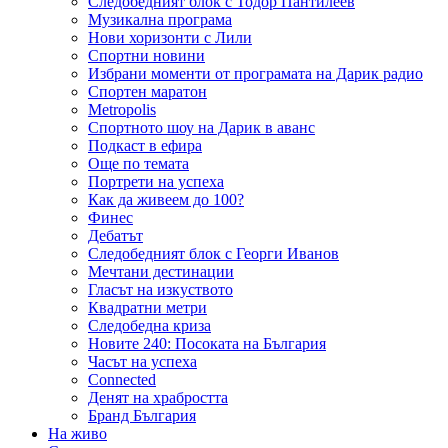
Следобедният блок с Тодор Пантилеев
Музикална програма
Нови хоризонти с Лили
Спортни новини
Избрани моменти от програмата на Дарик радио
Спортен маратон
Metropolis
Спортното шоу на Дарик в аванс
Подкаст в ефира
Още по темата
Портрети на успеха
Как да живеем до 100?
Финес
Дебатът
Следобедният блок с Георги Иванов
Мечтани дестинации
Гласът на изкуството
Квадратни метри
Следобедна криза
Новите 240: Посоката на България
Часът на успеха
Connected
Денят на храбростта
Бранд България
На живо