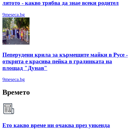
лятотo - какво трябва да знае всеки родител
9meseca.bg
Пеперудени крила за кърмещите майки в Русе -
открита е красива пейка в градинката на
площад "Дунав"
9meseca.bg
Времето
Ето какво време ни очаква през уикенда