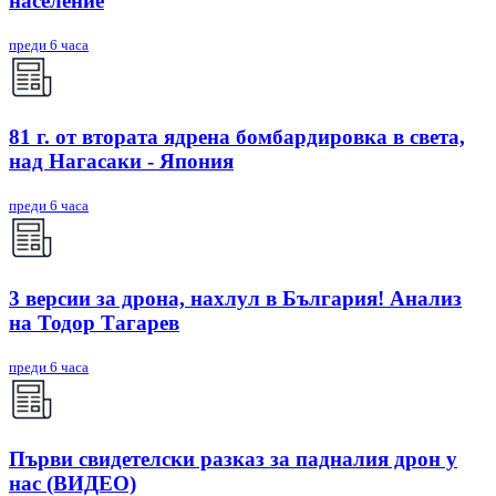
население
преди 6 часа
81 г. от втората ядрена бомбардировка в света,
над Нагасаки - Япония
преди 6 часа
3 версии за дрона, нахлул в България! Анализ
на Тодор Тагарев
преди 6 часа
Първи свидетелски разказ за падналия дрон у
нас (ВИДЕО)