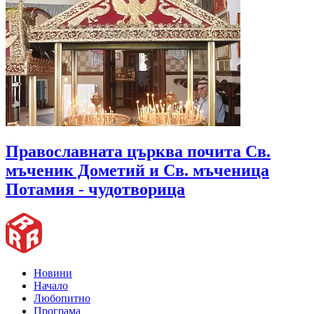
Православната църква почита Св.
мъченик Дометий и Св. мъченица
Потамия - чудотворица
Новини
Начало
Любопитно
Програма