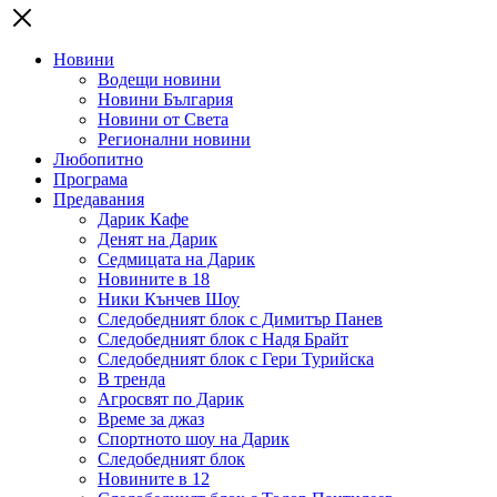
Новини
Водещи новини
Новини България
Новини от Света
Регионални новини
Любопитно
Програма
Предавания
Дарик Кафе
Денят на Дарик
Седмицата на Дарик
Новините в 18
Ники Кънчев Шоу
Следобедният блок с Димитър Панев
Следобедният блок с Надя Брайт
Следобедният блок с Гери Турийска
В тренда
Агросвят по Дарик
Време за джаз
Спортното шоу на Дарик
Следобедният блок
Новините в 12