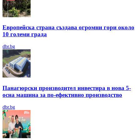
Европейска страна създава огромни гори около
10 големи града
dbr.bg
Панагюрски производител инвестира в нова 5-
осна машина за по-ефективно производство
dbr.bg