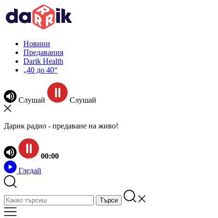
Новини
Предавания
Darik Health
„40 до 40“
Слушай
Слушай
Дарик радио - предаване на живо!
00:00
Гледай