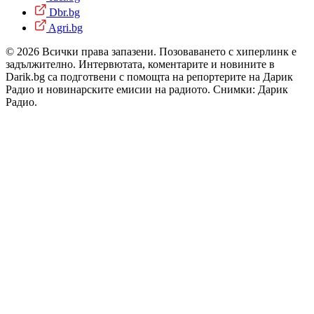
Dbr.bg
Agri.bg
© 2026 Всички права запазени. Позоваването с хиперлинк е
задължително. Интервютата, коментарите и новините в
Darik.bg са подготвени с помощта на репортерите на Дарик
Радио и новинарските емисии на радиото. Снимки: Дарик
Радио.