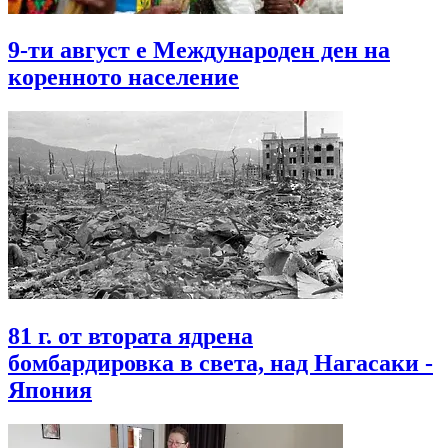
9-ти август е Международен ден на
коренното население
81 г. от втората ядрена
бомбардировка в света, над Нагасаки -
Япония