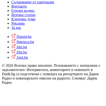
Съдържание от партньори
Контакти
Етичен кодекс
Всички статии
Ключови думи
Реклама
За нас
Dsport.bg
9meseca.bg
Idei.bg
Dbr.bg
Agri.bg
© 2026 Всички права запазени. Позоваването с хиперлинк е
задължително. Интервютата, коментарите и новините в
Darik.bg са подготвени с помощта на репортерите на Дарик
Радио и новинарските емисии на радиото. Снимки: Дарик
Радио.