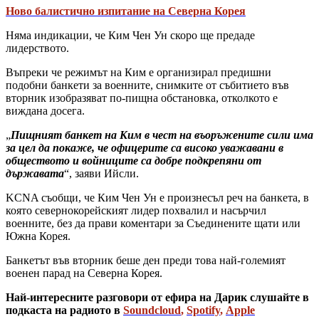
Ново балистично изпитание на Северна Корея
Няма индикации, че Ким Чен Ун скоро ще предаде
лидерството.
Въпреки че режимът на Ким е организирал предишни
подобни банкети за военните, снимките от събитието във
вторник изобразяват по-пищна обстановка, отколкото е
виждана досега.
„
Пищният банкет на Ким в чест на въоръжените сили има
за цел да покаже, че офицерите са високо уважавани в
обществото и войниците са добре подкрепяни от
държавата
“, заяви Ийсли.
KCNA съобщи, че Ким Чен Ун е произнесъл реч на банкета, в
която севернокорейският лидер похвалил и насърчил
военните, без да прави коментари за Съединените щати или
Южна Корея.
Банкетът във вторник беше ден преди това най-големият
военен парад на Северна Корея.
Най-интересните разговори от ефира на Дарик слушайте в
подкаста на радиото в
Soundcloud
,
Spotify
,
Apple