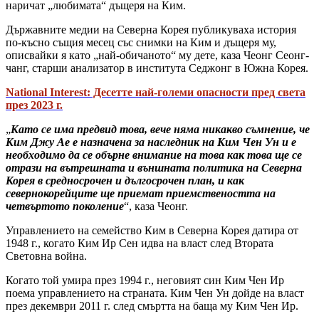
наричат ​​„любимата“ дъщеря на Ким.
Държавните медии на Северна Корея публикуваха история
по-късно същия месец със снимки на Ким и дъщеря му,
описвайки я като „най-обичаното“ му дете, каза Чеонг Сеонг-
чанг,​ старши анализатор в института Седжонг в Южна Корея.
National Interest: Десетте най-големи опасности пред света
през 2023 г.
„
Като се има предвид това, вече няма никакво съмнение, че
Ким Джу Ае е назначена за наследник на Ким Чен Ун и е
необходимо да се обърне внимание на това как това ще се
отрази на вътрешната и външната политика на Северна
Корея в средносрочен и дългосрочен план, и как
севернокорейците ще приемат приемствеността на
четвъртото поколение
“, каза Чеонг.
Управлението на семейство Ким в Северна Корея датира от
1948 г., когато Ким Ир Сен идва на власт след Втората
Световна война.
Когато той умира през 1994 г., неговият син Ким Чен Ир
поема управлението на страната. Ким Чен Ун дойде на власт
през декември 2011 г. след смъртта на баща му Ким Чен Ир.