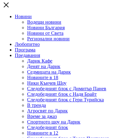
Новини
Водещи новини
Новини България
Новини от Света
Регионални новини
Любопитно
Програма
Предавания
Дарик Кафе
Денят на Дарик
Седмицата на Дарик
Новините в 18
Ники Кънчев Шоу
Следобедният блок с Димитър Панев
Следобедният блок с Надя Брайт
Следобедният блок с Гери Турийска
В тренда
Агросвят по Дарик
Време за джаз
Спортното шоу на Дарик
Следобедният блок
Новините в 12