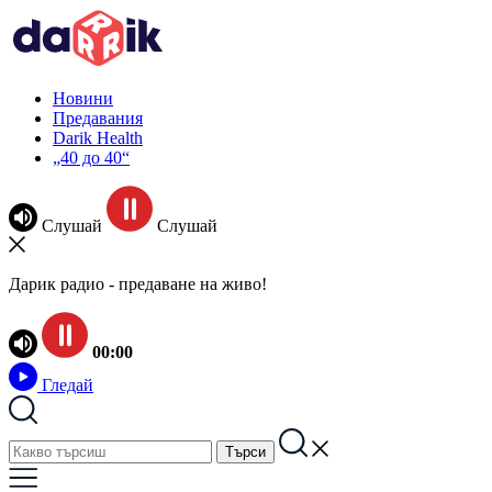
Новини
Предавания
Darik Health
„40 до 40“
Слушай
Слушай
Дарик радио - предаване на живо!
00:00
Гледай