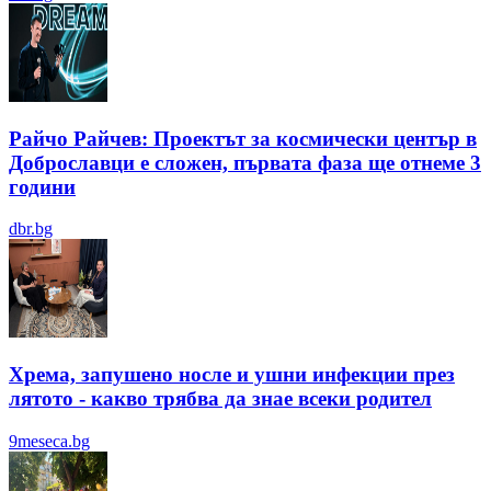
Райчо Райчев: Проектът за космически център в
Доброславци е сложен, първата фаза ще отнеме 3
години
dbr.bg
Хрема, запушено носле и ушни инфекции през
лятотo - какво трябва да знае всеки родител
9meseca.bg