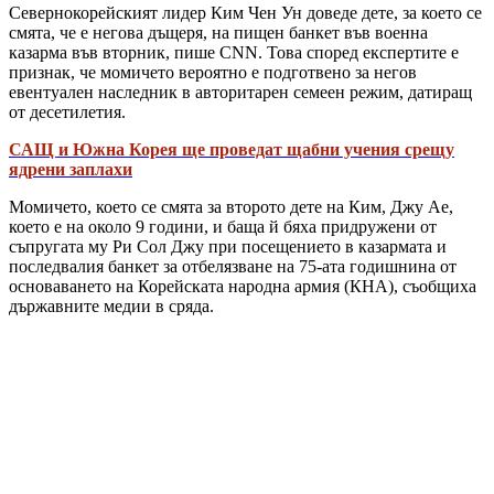
Севернокорейският лидер Ким Чен Ун доведе дете, за което се
смята, че е негова дъщеря, на пищен банкет във военна
казарма във вторник, пише CNN. Това според експертите е
признак, че момичето вероятно е подготвено за негов
евентуален наследник в авторитарен семеен режим, датиращ
от десетилетия.
САЩ и Южна Корея ще проведат щабни учения срещу
ядрени заплахи
Момичето, което се смята за второто дете на Ким, Джу Ае,
което е на около 9 години, и баща й бяха придружени от
съпругата му Ри Сол Джу при посещението в казармата и
последвалия банкет за отбелязване на 75-ата годишнина от
основаването на Корейската народна армия (КНА), съобщиха
държавните медии в сряда.