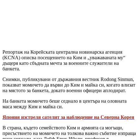
Репортаж на Корейската централна новинарска агенция
(KCNA) описва посещението на Ким и „уважаваната му“
дъщеря като сбъдната мечта за военните служители на
банкета.
Снимки, публикувани от държавния вестник Rodong Sinmun,
показват момичето да върви до Ким и майка си, когато влизат
на мястото за банкета, докато военни офицери аплодират.
На банкета момичето беше седнало в центъра на оловната
маса между Ким и майка си.
Япония изстреля сателит за наблюдение на Северна Корея
В страна, където семейството Ким и армията са могъщи,
присъствието на момичето на толкова важно събитие изпраща
ясни сигнали, каза Лейф-Ерик Ийсли, професор в