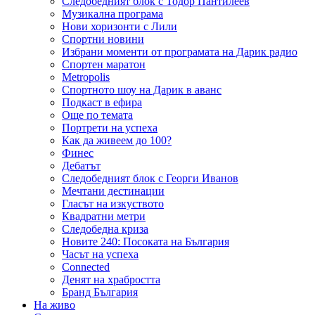
Следобедният блок с Тодор Пантилеев
Музикална програма
Нови хоризонти с Лили
Спортни новини
Избрани моменти от програмата на Дарик радио
Спортен маратон
Metropolis
Спортното шоу на Дарик в аванс
Подкаст в ефира
Още по темата
Портрети на успеха
Как да живеем до 100?
Финес
Дебатът
Следобедният блок с Георги Иванов
Мечтани дестинации
Гласът на изкуството
Квадратни метри
Следобедна криза
Новите 240: Посоката на България
Часът на успеха
Connected
Денят на храбростта
Бранд България
На живо