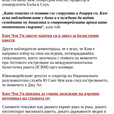
университета Ewha в Сеул.
„
Като показно се появява със съпругата и дъщеря си, Ким
иска наблюдателите у дома и в чужбина да видят
семейната му династия и севернокорейската армия като
неотменимо свързани
“, каза той.
Ким Чен Ун заведе дъщеря си в завод за балистични
ракети
Други наблюдатели коментираха, че е ясно, че Ким е
направил избор на своя наследник, потвърждавайки
спекулациите, които започнаха с появата на момичето
при тестовото изстрелване на междуконтинентална
балистична ракета (ICBM) през ноември.
Южнокорейският депутат и секретар на Националната
разузнавателна служба Ю Санг-бум каза след изстрелването,
че момичето е Джу Ае.
Ким Чен Ун призова за ударно засилване на ядрения
потенциал на страната му
Снимките показват как двамата вървят ръка за ръка, докато
инспектират масивната ракета, докато държавните медии я