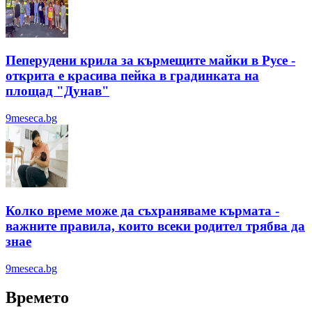
Пеперудени крила за кърмещите майки в Русе -
открита е красива пейка в градинката на
площад "Дунав"
9meseca.bg
Колко време може да съхраняваме кърмата -
важните правила, които всеки родител трябва да
знае
9meseca.bg
Времето