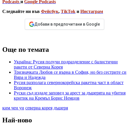
Podcasts
и
Google Podcasts
Следвайте ни във
Фейсбук
,
TikTok
и
Инстаграм
Добави в предпочитани в Google
Още по темата
Украйна: Русия получи подразделение с балистични
ракети от Северна Корея
Тризначката Любов се върна в София, но без сестрите си
Вяра и Надежда
Русия разполага севернокорейска ракетна част в област
Воронеж
Руски съд издаде заповед за арест за дъщерята на убития
критик на Кремъл Борис Немцов
ким чен ун
северна корея
дъщеря
Най-ново