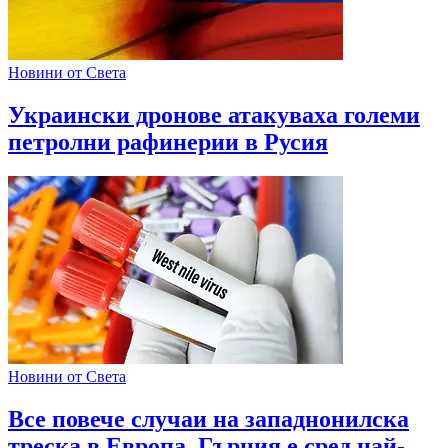
Новини от Света
Украински дронове атакуваха големи
петролни рафинерии в Русия
Новини от Света
Все повече случаи на западнонилска
треска в Европа, Гърция е сред най-