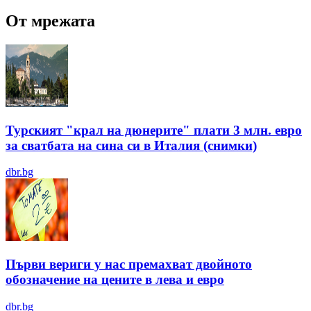
От мрежата
Турският "крал на дюнерите" плати 3 млн. евро
за сватбата на сина си в Италия (снимки)
dbr.bg
Първи вериги у нас премахват двойното
обозначение на цените в лева и евро
dbr.bg