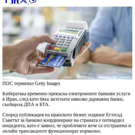
ПОС терминал
Getty Images
Кибератака временно прекъсна електронните банкови услуги
в Иран, след като бяха засегнати няколко държавни банки,
съобщиха ДПА и БТА.
Според публикация на иранското бизнес издание Егтесад
Съветът за банково координиране на страната е потвърдил
инцидента, като е заявил, че проблемите вече са отстранени и
онлайн трансакциите функционират нормално.