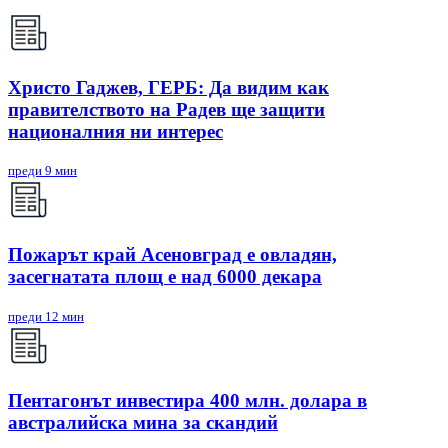
Христо Гаджев, ГЕРБ: Да видим как
правителството на Радев ще защити
националния ни интерес
преди 9 мин
Пожарът край Асеновград е овладян,
засегнатата площ е над 6000 декара
преди 12 мин
Пентагонът инвестира 400 млн. долара в
австралийска мина за скандий