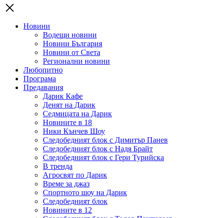
Новини
Водещи новини
Новини България
Новини от Света
Регионални новини
Любопитно
Програма
Предавания
Дарик Кафе
Денят на Дарик
Седмицата на Дарик
Новините в 18
Ники Кънчев Шоу
Следобедният блок с Димитър Панев
Следобедният блок с Надя Брайт
Следобедният блок с Гери Турийска
В тренда
Агросвят по Дарик
Време за джаз
Спортното шоу на Дарик
Следобедният блок
Новините в 12