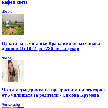
кафе в света
dbr.bg
Цената на земята във Врачанско се разминава
двойно: От 1022 до 2286 лв. за декар
dbr.bg
Честита дъщеричка на прекрасната ни лекторка
от Училищата за родители - Симона Крумова!
9meseca.bg