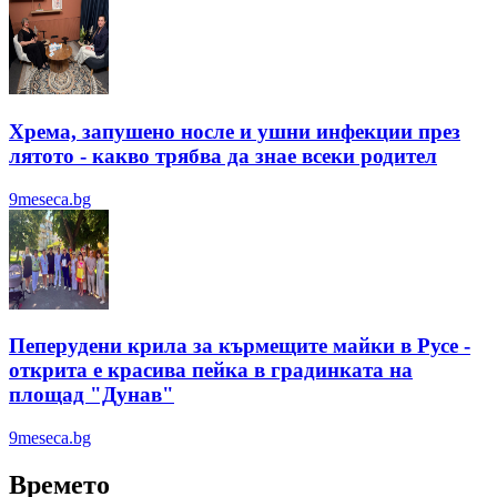
Хрема, запушено носле и ушни инфекции през
лятотo - какво трябва да знае всеки родител
9meseca.bg
Пеперудени крила за кърмещите майки в Русе -
открита е красива пейка в градинката на
площад "Дунав"
9meseca.bg
Времето