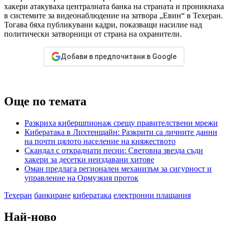
хакери атакуваха централната банка на страната и проникнаха
в системите за видеонаблюдение на затвора „Евин“ в Техеран.
Тогава бяха публикувани кадри, показващи насилие над
политически затворници от страна на охранители.
Добави в предпочитани в Google
Още по темата
Разкриха кибершпионаж срещу правителствени мрежи
Кибератака в Лихтенщайн: Разкрити са личните данни
на почти цялото население на княжеството
Скандал с откраднати песни: Световна звезда съди
хакери за десетки неиздавани хитове
Оман предлага регионален механизъм за сигурност и
управление на Ормузкия проток
Техеран
банкиране
кибератака
електронни плащания
Най-ново