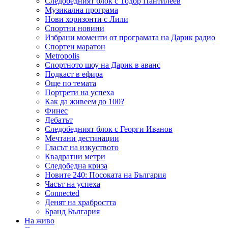
Следобедният блок с Тодор Пантилеев
Музикална програма
Нови хоризонти с Лили
Спортни новини
Избрани моменти от програмата на Дарик радио
Спортен маратон
Metropolis
Спортното шоу на Дарик в аванс
Подкаст в ефира
Още по темата
Портрети на успеха
Как да живеем до 100?
Финес
Дебатът
Следобедният блок с Георги Иванов
Мечтани дестинации
Гласът на изкуството
Квадратни метри
Следобедна криза
Новите 240: Посоката на България
Часът на успеха
Connected
Денят на храбростта
Бранд България
На живо