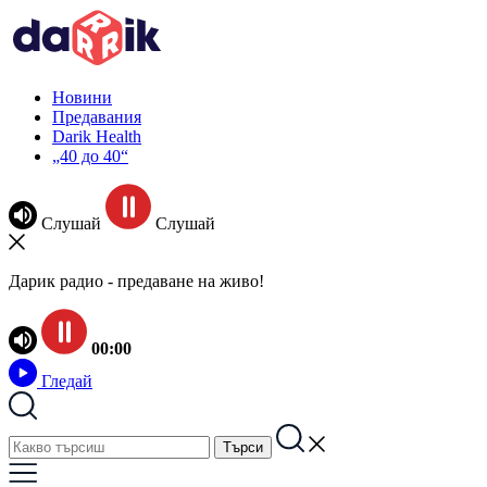
Новини
Предавания
Darik Health
„40 до 40“
Слушай
Слушай
Дарик радио - предаване на живо!
00:00
Гледай