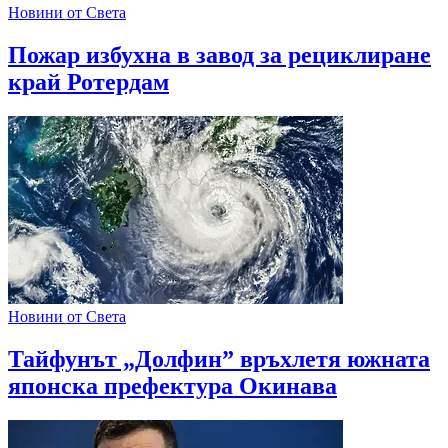
Новини от Света
Пожар избухна в завод за рециклиране
край Ротердам
Новини от Света
Тайфунът „Долфин” връхлетя южната
японска префектура Окинава