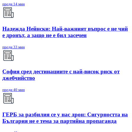
преди 14 мин
Надежда Нейнски: Най-важният въпрос е не чий
е дронът, а защо не е бил засечен
преди 33 мин
София сред дестинациите с най-висок риск от
джебчийство
преди 40 мин
ГЕРБ за разбилия се у нас дрон: Сигурността на
България не е тема за партийна пропаганда