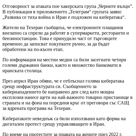
Отговорност за атаката пое хакерската група „Черните вълци”.
В публикация в приложението „Телеграм“ групата заяви:
„Развива се тиха война и Иран е подложен на кибератака“.
Жители на Техеран съобщиха, че електронните плащания
внезапно са спрели да работят в супермаркети, ресторанти и
бензиностанции. Това е принудило част от търговците
временно да записват покупките ръчно, за да бъдат
обработени на по-късен етап.
По информация на местни медии са били засегнати четири
големи държавни банки, както и множество банкомати в
иранската столица.
През април Иран обяви, че е отблъснал голяма кибератака
срещу инфраструктурата си. Съобщението за
кибернападението бе направено ден след като мощна
експлозия нанесе щети на най-важното товарно пристанище в
страната и на фона на поредния кръг от преговори със САЩ
за ядрената програма на Техеран.
Кибератаките неведнъж са били използвани като форма на
дигитален протест срещу управляващите в Иран.
По време на протестите за правата на жените през 2022 г.