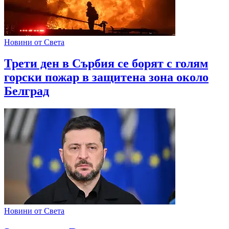
Новини от Света
Трети ден в Сърбия се борят с голям
горски пожар в защитена зона около
Белград
Новини от Света