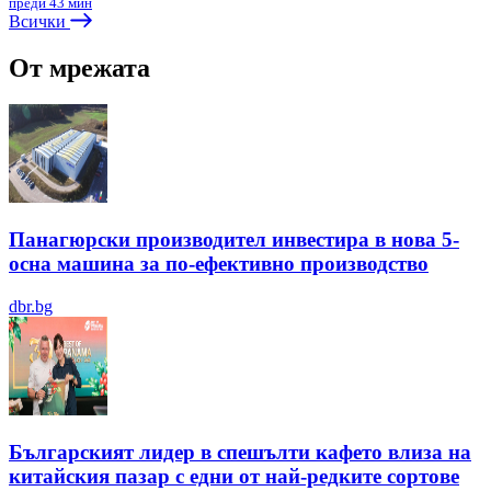
преди 43 мин
Всички
От мрежата
Панагюрски производител инвестира в нова 5-
осна машина за по-ефективно производство
dbr.bg
Българският лидер в спешълти кафето влиза на
китайския пазар с едни от най-редките сортове