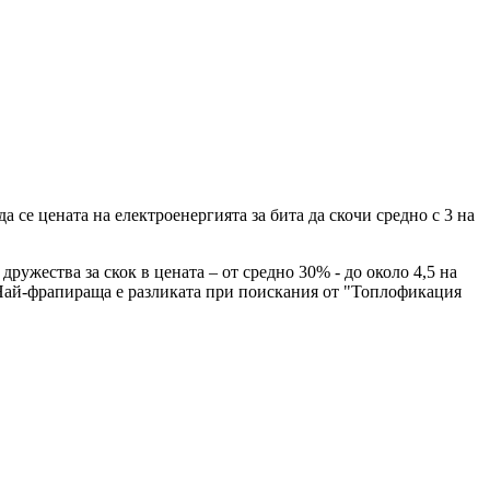
 се цената на електроенергията за бита да скочи средно с 3 на
ужества за скок в цената – от средно 30% - до около 4,5 на
. Най-фрапираща е разликата при поискания от "Топлофикация