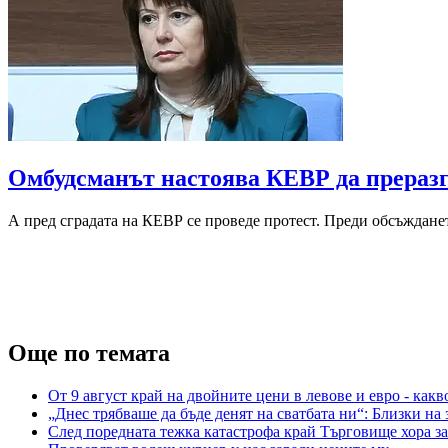
Омбудсманът настоява КЕВР да преразг
А пред сградата на КЕВР се проведе протест. Преди обсъждан
Още по темата
От 9 август край на двойните цени в левове и евро - какв
„Днес трябваше да бъде денят на сватбата ни“: Близки на
След поредната тежка катастрофа край Търговище хора з