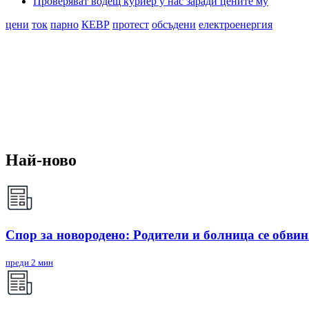
Проверяват водещ куриер у нас заради цените му
цени
ток
парно
КЕВР
протест
обсъдени
електроенергия
Най-ново
Спор за новородено: Родители и болница се обви
преди 2 мин