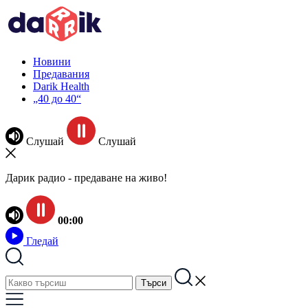
Новини
Предавания
Darik Health
„40 до 40“
Слушай
Слушай
Дарик радио - предаване на живо!
00:00
Гледай