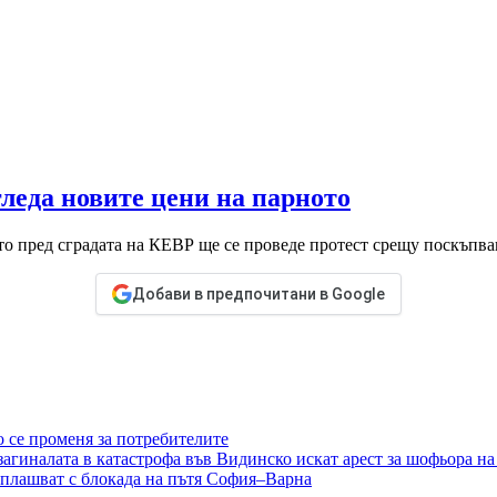
леда новите цени на парното
ето пред сградата на КЕВР ще се проведе протест срещу поскъп
Добави в предпочитани в Google
о се променя за потребителите
 загиналата в катастрофа във Видинско искат арест за шофьора на
аплашват с блокада на пътя София–Варна