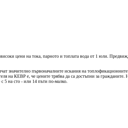
исоки цени на тока, парното и топлата вода от 1 юли. Предвижда
ичат значително първоначалните искания на топлофикационните др
теля на КЕВР е, че цените трябва да са достъпни за гражданите
 5 на сто - или 14 пъти по-малко.