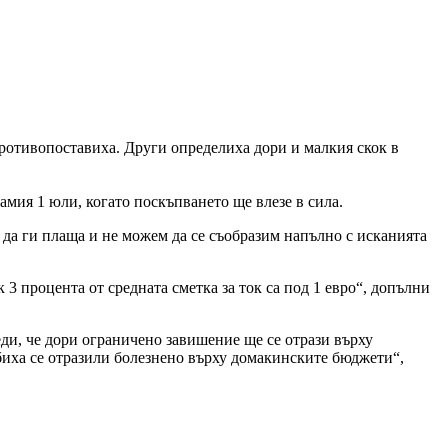
противопоставиха. Други определиха дори и малкия скок в
мия 1 юли, когато поскъпването ще влезе в сила.
 да ги плаща и не можем да се съобразим напълно с исканията
3 процента от средната сметка за ток са под 1 евро“, допълни
и, че дори ограничено завишение ще се отрази върху
иха се отразили болезнено върху домакинските бюджети“,