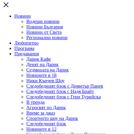
Новини
Водещи новини
Новини България
Новини от Света
Регионални новини
Любопитно
Програма
Предавания
Дарик Кафе
Денят на Дарик
Седмицата на Дарик
Новините в 18
Ники Кънчев Шоу
Следобедният блок с Димитър Панев
Следобедният блок с Надя Брайт
Следобедният блок с Гери Турийска
В тренда
Агросвят по Дарик
Време за джаз
Спортното шоу на Дарик
Следобедният блок
Новините в 12