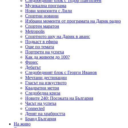
Следобедният блок с Тодор Пантилеев
Музикална програма
Нови хоризонти с Лили
Спортни новини
Избрани моменти от програмата на Дарик радио
Спортен маратон
Metropolis
Спортното шоу на Дарик в аванс
Подкаст в ефира
Още по темата
Портрети на успеха
Как да живеем до 100?
Финес
Дебатът
Следобедният блок с Георги Иванов
Мечтани дестинации
Гласът на изкуството
Квадратни метри
Следобедна криза
Новите 240: Посоката на България
Часът на успеха
Connected
Денят на храбростта
Бранд България
На живо