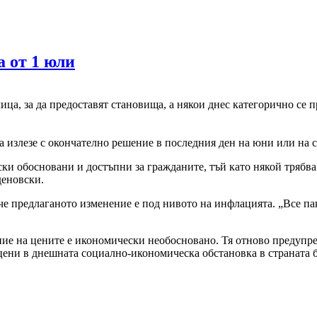
 от 1 юли
ца, за да предоставят становища, а някои днес категорично се 
излезе с окончателно решение в последния ден на юни или на са
ки обосновани и достъпни за гражданите, тъй като някой трябва
деновски.
е предлаганото изменение е под нивото на инфлацията. „Все пак 
ие на цените е икономически необосновано. Тя отново предупред
ни в днешната социално-икономическа обстановка в страната б