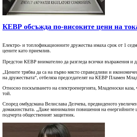
КЕВР обсъжда по-високите цени на тока
Електро- и топлофикационните дружества имаха срок от 1 седми
цените като приемлив.
Предстои КЕВР внимателно да разгледа всички възражения и да 
„Цените трябва да са на първо място справедливи и икономичес
на дружествата“, отбеляза председателят на КЕВР Пламен Мла
Относно поскъпването на електроенергията, Младеноски каза, ч
той.
Според омбудсмана Велислава Делчева, предвиденото увеличен
домакинствата. „Даже минимални повишения на енергийните це
подчерта общественият защитник.