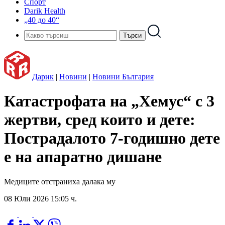
Спорт
Darik Health
„40 до 40“
Дарик
|
Новини
|
Новини България
Катастрофата на „Хемус“ с 3
жертви, сред които и дете:
Пострадалото 7-годишно дете
е на апаратно дишане
Медиците отстраниха далака му
08 Юли 2026 15:05 ч.