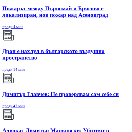
Пожарът между Първомай и Брягово е
локализиран, нов пожар над Асеновград
преди 4 мин
Дрон е нахлул в българското въздушно
пространство
преди 14 мин
Димитър Главчев: Не проверявам сам себе си
преди 47 мин
Адвокат Димитър Марковски: Убитият в