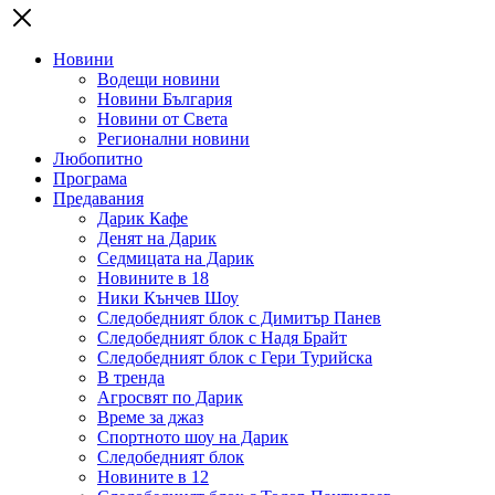
Новини
Водещи новини
Новини България
Новини от Света
Регионални новини
Любопитно
Програма
Предавания
Дарик Кафе
Денят на Дарик
Седмицата на Дарик
Новините в 18
Ники Кънчев Шоу
Следобедният блок с Димитър Панев
Следобедният блок с Надя Брайт
Следобедният блок с Гери Турийска
В тренда
Агросвят по Дарик
Време за джаз
Спортното шоу на Дарик
Следобедният блок
Новините в 12