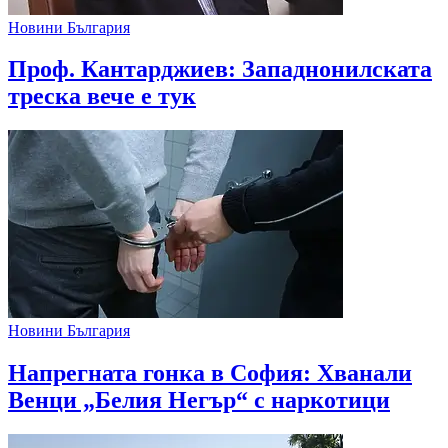
Новини България
Проф. Кантарджиев: Западнонилската
треска вече е тук
Новини България
Напрегната гонка в София: Хванали
Венци „Белия Негър“ с наркотици