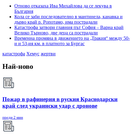
Отново отказаха Ива Михайлова да се лекува в
България
Кола се заби последователно в мантинела, канавка и
дърво край р. Ропотамо, има пострадали
Катастрофа затвори главния път София – Варна край
Велико Търново, две деца са пострадали
Временна промяна в движението на „Тракия“ между 50-
и и 53-ия км. в платното за Бургас
катастрофа
Хемус
жертви
Най-ново
Пожар в рафинерия в руския Краснодарски
край след украински удар с дронове
преди 2 мин