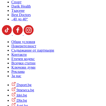
Спорт
Darik Health
Търсене
Best Doctors
„40 до 40“
Общи условия
Поверителност
Съдържание от партньори
Контакти
Етичен кодекс
Всички статии
Ключови думи
Реклама
За нас
Dsport.bg
9meseca.bg
Idei.bg
Dbr.bg
Agri.bg