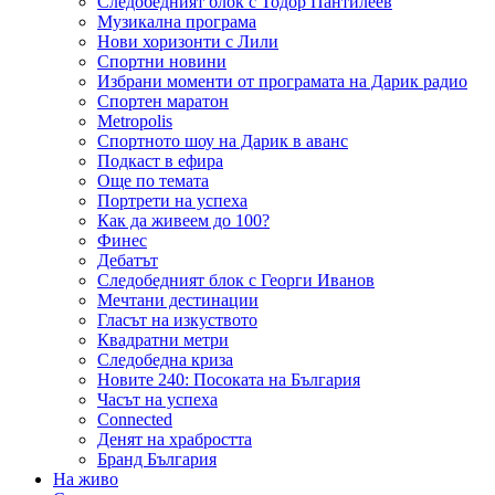
Следобедният блок с Тодор Пантилеев
Музикална програма
Нови хоризонти с Лили
Спортни новини
Избрани моменти от програмата на Дарик радио
Спортен маратон
Metropolis
Спортното шоу на Дарик в аванс
Подкаст в ефира
Още по темата
Портрети на успеха
Как да живеем до 100?
Финес
Дебатът
Следобедният блок с Георги Иванов
Мечтани дестинации
Гласът на изкуството
Квадратни метри
Следобедна криза
Новите 240: Посоката на България
Часът на успеха
Connected
Денят на храбростта
Бранд България
На живо