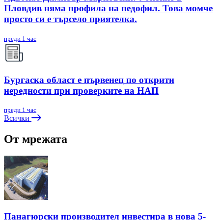
Пловдив няма профила на педофил. Това момче
просто си е търсело приятелка.
преди 1 час
Бургаска област е първенец по открити
нередности при проверките на НАП
преди 1 час
Всички
От мрежата
Панагюрски производител инвестира в нова 5-