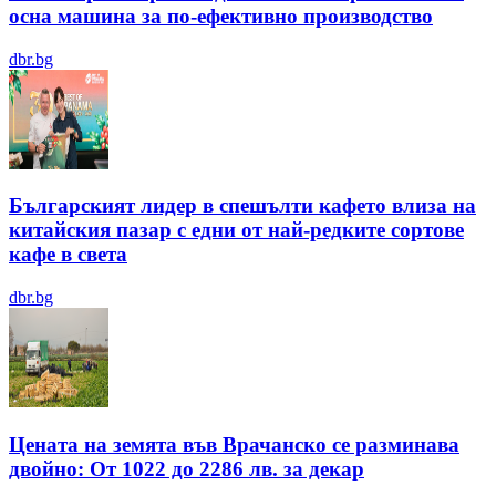
осна машина за по-ефективно производство
dbr.bg
Българският лидер в спешълти кафето влиза на
китайския пазар с едни от най-редките сортове
кафе в света
dbr.bg
Цената на земята във Врачанско се разминава
двойно: От 1022 до 2286 лв. за декар