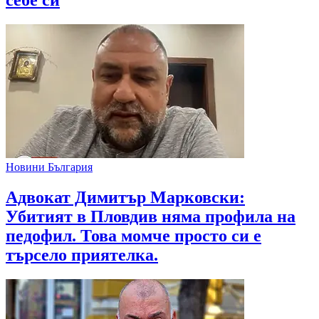
себе си
Новини България
Адвокат Димитър Марковски:
Убитият в Пловдив няма профила на
педофил. Това момче просто си е
търсело приятелка.