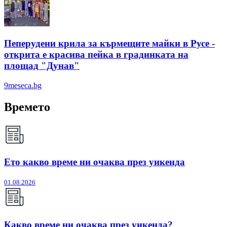
Пеперудени крила за кърмещите майки в Русе -
открита е красива пейка в градинката на
площад "Дунав"
9meseca.bg
Времето
Ето какво време ни очаква през уикенда
01.08.2026
Какво време ни очаква през уикенда?