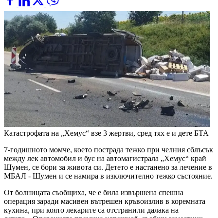
Катастрофата на „Хемус“ взе 3 жертви, сред тях е и дете
БТА
7-годишното момче, което пострада тежко при челния сблъсък
между лек автомобил и бус на автомагистрала „Хемус“ край
Шумен, се бори за живота си. Детето е настанено за лечение в
МБАЛ - Шумен и се намира в изключително тежко състояние.
От болницата съобщиха, че е била извършена спешна
операция заради масивен вътрешен кръвоизлив в коремната
кухина, при която лекарите са отстранили далака на