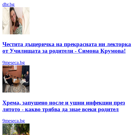
dbr.bg
Честита дъщеричка на прекрасната ни лекторка
от Училищата за родители - Симона Крумова!
9meseca.bg
Хрема, запушено носле и ушни инфекции през
лятотo - какво трябва да знае всеки родител
9meseca.bg