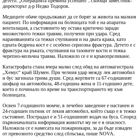
детето. „Операцията премина успешно“, съобщи заместник-
директорът д-р Недко Тодоров.
Медиците обаче продължават да се борят за живота на малкия
пациент. По информация на болницата той е на апаратна
вентилация, а състоянието му остава критично заради
множеството тежки травми, получени при удара. Сред
нараняванията са тежки счупвания и на двата крака, като
едната бедрена кост е с особено сериозна фрактура. Детето е с
фрактура на ръката, счупвания на тазовите кости и тежка
черепно-мозъчна травма. Наложило се е и кръвопреливане.
Катастрофата стана вчера малко след обяд на автомагистрала
„Хемус“ край Шумен. При челния удар между лек автомобил
и бус загинаха трима души. Сред жертвите са 67-годишният
шофьор на автомобила, 48-годишна жена и 11-годишно дете,
което е починало по време на транспортирането му към
болницата.
Освен 7-годишното момче, в лечебно заведение е настанен и
24-годишен пътник от лекия автомобил, който също е в тежко
състояние. Пострадал е и 51-годишният водач на буса. Според
първоначалната информация животът му не е в опасност.
Наложила се е намесата на пожарникари, за да бъде изваден
от превозното средство след сблъсъка, пише NOVA.