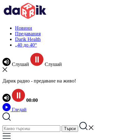
Новини
Предавания
Darik Health
„40 до 40“
Слушай
Слушай
Дарик радио - предаване на живо!
00:00
Гледай