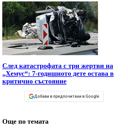
След катастрофата с три жертви на
„Хемус“: 7-годишното дете остава в
критично състояние
Добави в предпочитани в Google
Още по темата