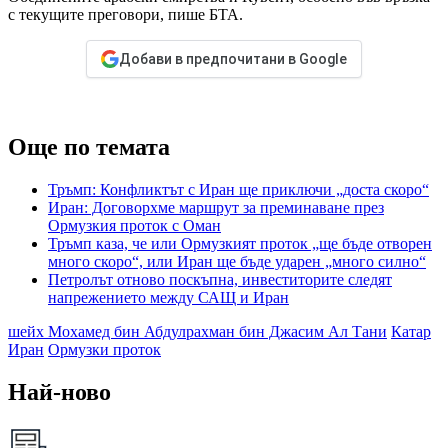
с текущите преговори, пише БТА.
Добави в предпочитани в Google
Още по темата
Тръмп: Конфликтът с Иран ще приключи „доста скоро“
Иран: Договорхме маршрут за преминаване през
Ормузкия проток с Оман
Тръмп каза, че или Ормузкият проток „ще бъде отворен
много скоро“, или Иран ще бъде ударен „много силно“
Петролът отново поскъпна, инвеститорите следят
напрежението между САЩ и Иран
шейх Мохамед бин Абдулрахман бин Джасим Ал Тани
Катар
Иран
Ормузки проток
Най-ново