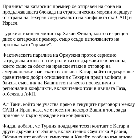
Призивът на катарския премиер бе отправен на фона на
продължаващата блокада на стратегическия морски маршрут
от страна на Техеран след началото на конфликта със САЩ и
Израел.
Турският външен министър Хакан Фидан, който се срещна
днес с катарския премиер, също осъди използването на
протока като "оръжие".
Фактическата парализа на Ормузкия проток сериозно
затруднява износа на петрол и газ от държавите в региона,
които също са обект на ирански атаки в отговор на
американско-израелската офанзива. Катар, който поддържаше
сравнително добри отношения с Техеран преди войната, е
близък съюзник на Вашингтон и често посредничи в
регионални конфликти, включително този в ивицата Газа,
отбелязва АФП.
Ал Тани, който не участва пряко в текущите преговори между
САЩ и Иран, каза, че е посетил наскоро Вашингтон, за да
призове за бързо уреждане на конфликта.
Фидан добави, че Турция поддържа тесен контакт с Катар и
други държави от Залива, включително Саудитска Арабия,
Обединените арабски емирства и Кувейт, особено във връзка