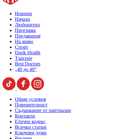
Новини
Начало
Любопитно
Програма
Предавания
На живо
Спорт
Darik Health
Търсене
Best Doctors
„40 до 40“
Общи условия
Поверителност
Съдържание от партньори
Контакти
Етичен кодекс
Всички статии
Ключови думи
Реклама