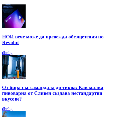
НОИ вече може да превежда обезщетения по
Revolut
dbr.bg
От бира със самардала до тиква: Как малка
пивоварна от Сливен създава нестандартни
вкусове?
dbr.bg