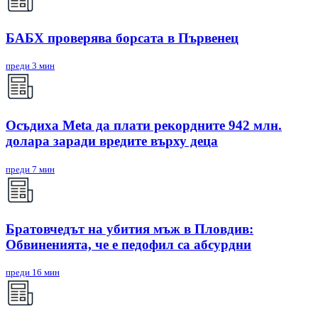
БАБХ проверява борсата в Първенец
преди 3 мин
Осъдиха Meta да плати рекордните 942 млн.
долара заради вредите върху деца
преди 7 мин
Братовчедът на убития мъж в Пловдив:
Обвиненията, че е педофил са абсурдни
преди 16 мин