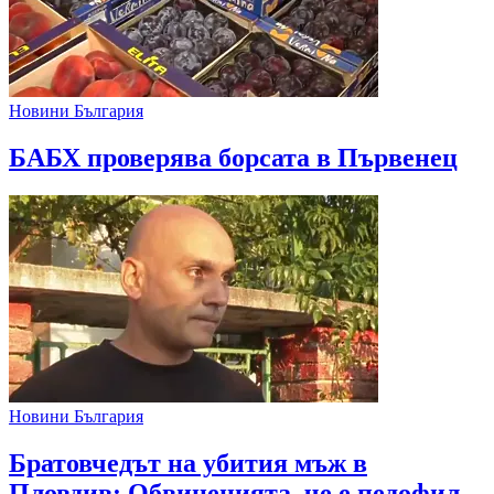
Новини България
БАБХ проверява борсата в Първенец
Новини България
Братовчедът на убития мъж в
Пловдив: Обвиненията, че е педофил