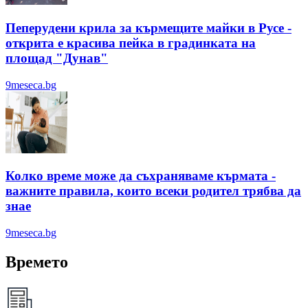
Пеперудени крила за кърмещите майки в Русе -
открита е красива пейка в градинката на
площад "Дунав"
9meseca.bg
Колко време може да съхраняваме кърмата -
важните правила, които всеки родител трябва да
знае
9meseca.bg
Времето