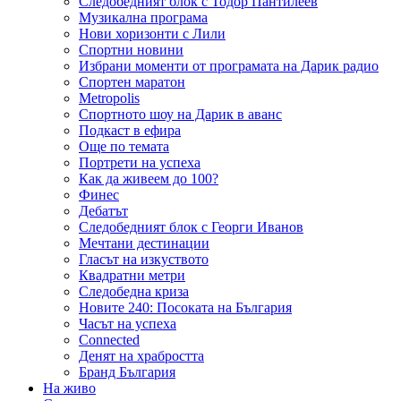
Следобедният блок с Тодор Пантилеев
Музикална програма
Нови хоризонти с Лили
Спортни новини
Избрани моменти от програмата на Дарик радио
Спортен маратон
Metropolis
Спортното шоу на Дарик в аванс
Подкаст в ефира
Още по темата
Портрети на успеха
Как да живеем до 100?
Финес
Дебатът
Следобедният блок с Георги Иванов
Мечтани дестинации
Гласът на изкуството
Квадратни метри
Следобедна криза
Новите 240: Посоката на България
Часът на успеха
Connected
Денят на храбростта
Бранд България
На живо