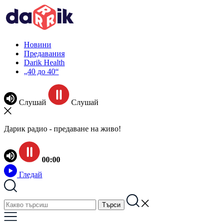
Новини
Предавания
Darik Health
„40 до 40“
Слушай
Слушай
Дарик радио - предаване на живо!
00:00
Гледай