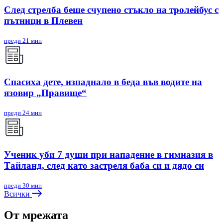
След стрелба беше счупено стъкло на тролейбус с
пътници в Плевен
преди 21 мин
Спасиха дете, изпаднало в беда във водите на
язовир „Правище“
преди 24 мин
Ученик уби 7 души при нападение в гимназия в
Тайланд, след като застреля баба си и дядо си
преди 30 мин
Всички
От мрежата