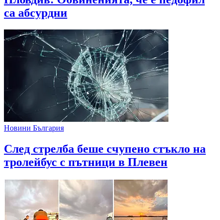
са абсурдни
Новини България
След стрелба беше счупено стъкло на
тролейбус с пътници в Плевен