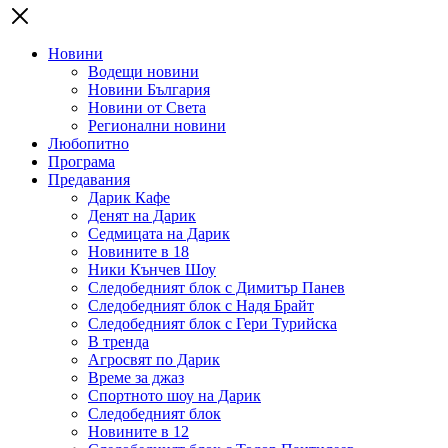
Новини
Водещи новини
Новини България
Новини от Света
Регионални новини
Любопитно
Програма
Предавания
Дарик Кафе
Денят на Дарик
Седмицата на Дарик
Новините в 18
Ники Кънчев Шоу
Следобедният блок с Димитър Панев
Следобедният блок с Надя Брайт
Следобедният блок с Гери Турийска
В тренда
Агросвят по Дарик
Време за джаз
Спортното шоу на Дарик
Следобедният блок
Новините в 12