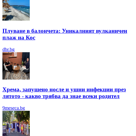
Плуване в балончета: Уникалният вулканичен
плаж на Кос
dbr.bg
Хрема, запушено носле и ушни инфекции през
лятотo - какво трябва да знае всеки родител
9meseca.bg