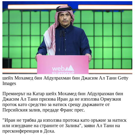
шейх Мохамед бин Абдулрахман бин Джасим Ал Тани
Getty
Images
Премиерът на Катар шейх Мохамед бин Абдулрахман бин
Джасим Ал Тани призова Иран да не използва Ормузкия
проток като средство за натиск срещу държавите от
Персийския залив, предаде Франс прес.
"Иран не трябва да използва протока като оръжие за натиск
или изнудване на страните от Залива", заяви Ал Тани на
пресконференция в Доха.