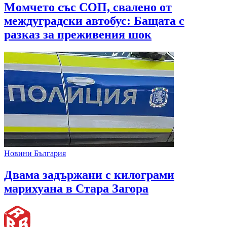
Mомчето със СОП, свалено от
междуградски автобус: Бащата с
разказ за преживения шок
Новини България
Двама задържани с килограми
марихуана в Стара Загора