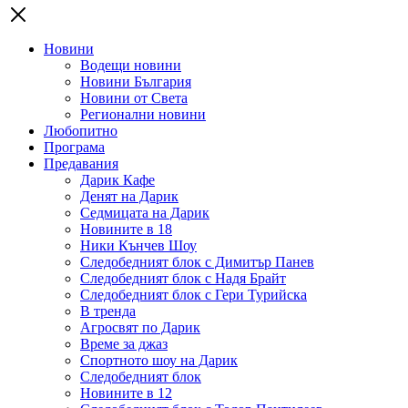
Новини
Водещи новини
Новини България
Новини от Света
Регионални новини
Любопитно
Програма
Предавания
Дарик Кафе
Денят на Дарик
Седмицата на Дарик
Новините в 18
Ники Кънчев Шоу
Следобедният блок с Димитър Панев
Следобедният блок с Надя Брайт
Следобедният блок с Гери Турийска
В тренда
Агросвят по Дарик
Време за джаз
Спортното шоу на Дарик
Следобедният блок
Новините в 12