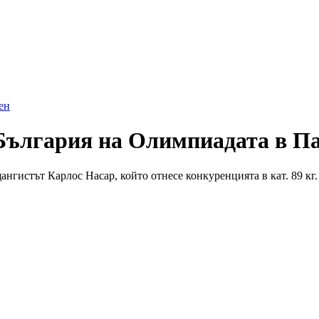
ен
а България на Олимпиадата в П
гистът Карлос Насар, който отнесе конкуренцията в кат. 89 кг. .