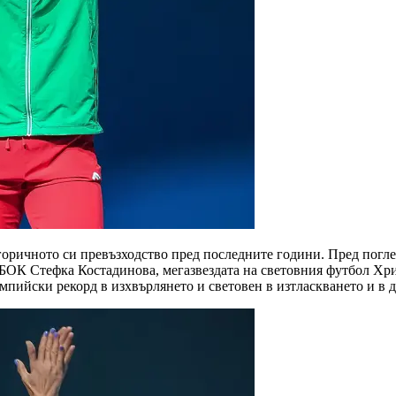
горичното си превъзходство пред последните години. Пред погл
БОК Стефка Костадинова, мегазвездата на световния футбол Хри
мпийски рекорд в изхвърлянето и световен в изтласкването и в дв