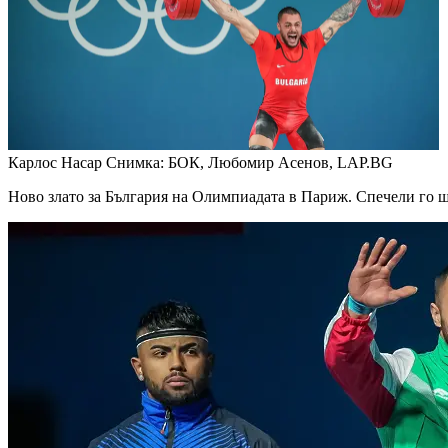
Карлос Насар
Снимка: БОК, Любомир Асенов, LAP.BG
Ново злато за България на Олимпиадата в Париж. Спечели го ща