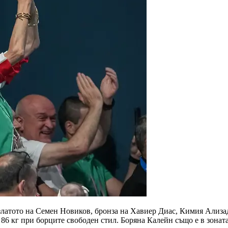
 златото на Семен Новиков, бронза на Хавиер Диас, Кимия Ализа
. 86 кг при борците свободен стил. Боряна Калейн също е в зон