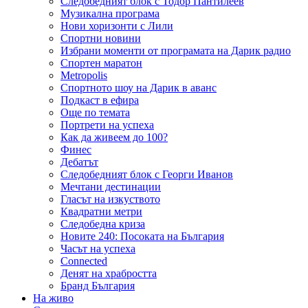
Следобедният блок с Тодор Пантилеев
Музикална програма
Нови хоризонти с Лили
Спортни новини
Избрани моменти от програмата на Дарик радио
Спортен маратон
Metropolis
Спортното шоу на Дарик в аванс
Подкаст в ефира
Още по темата
Портрети на успеха
Как да живеем до 100?
Финес
Дебатът
Следобедният блок с Георги Иванов
Мечтани дестинации
Гласът на изкуството
Квадратни метри
Следобедна криза
Новите 240: Посоката на България
Часът на успеха
Connected
Денят на храбростта
Бранд България
На живо