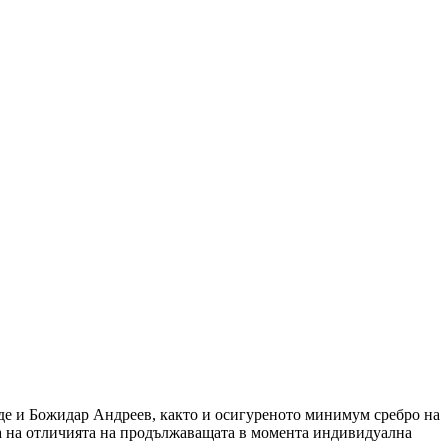
де и Божидар Андреев, както и осигуреното минимум сребро на
ата на отличията на продължаващата в момента индивидуална