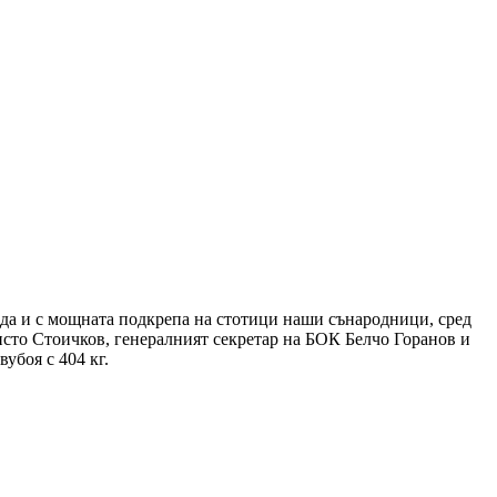
еда и с мощната подкрепа на стотици наши сънародници, сред
сто Стоичков, генералният секретар на БОК Белчо Горанов и
убоя с 404 кг.