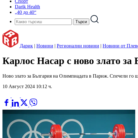
Спорт
Darik Health
„40 до 40“
Дарик
|
Новини
|
Регионални новини
|
Новини от Плев
Карлос Насар с ново злато з
Ново злато за България на Олимпиадата в Париж. Спечели го щан
10 Август 2024 10:12 ч.