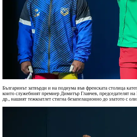
Българинът затвърди и на подиума във френската столица кате
които служебният премиер Димитър Главчев, председателят на 
др., нашият тежкоатлет стигна безапелационно до златото с оли