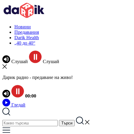
Новини
Предавания
Darik Health
„40 до 40“
Слушай
Слушай
Дарик радио - предаване на живо!
00:00
Гледай