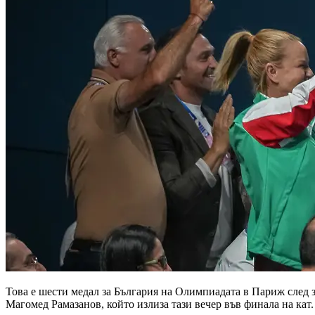
Това е шести медал за България на Олимпиадата в Париж след
Магомед Рамазанов, който излиза тази вечер във финала на кат