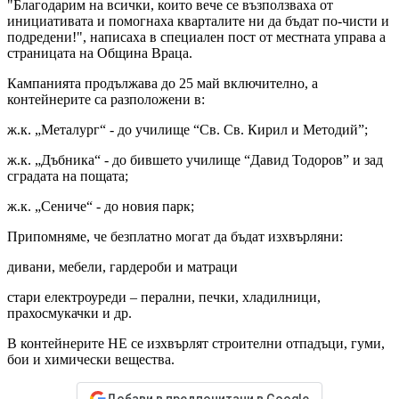
"Благодарим на всички, които вече се възползваха от
инициативата и помогнаха кварталите ни да бъдат по-чисти и
подредени!", написаха в специален пост от местната управа а
страницата на Община Враца.
Кампанията продължава до 25 май включително, а
контейнерите са разположени в:
ж.к. „Металург“ - до училище “Св. Св. Кирил и Методий”;
ж.к. „Дъбника“ - до бившето училище “Давид Тодоров” и зад
сградата на пощата;
ж.к. „Сениче“ - до новия парк;
Припомняме, че безплатно могат да бъдат изхвърляни:
дивани, мебели, гардероби и матраци
стари електроуреди – перални, печки, хладилници,
прахосмукачки и др.
В контейнерите НЕ се изхвърлят строителни отпадъци, гуми,
бои и химически вещества.