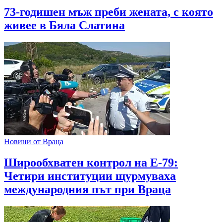
73-годишен мъж преби жената, с която
живее в Бяла Слатина
Новини от Враца
Широобхватен контрол на Е-79:
Четири институции щурмуваха
международния път при Враца