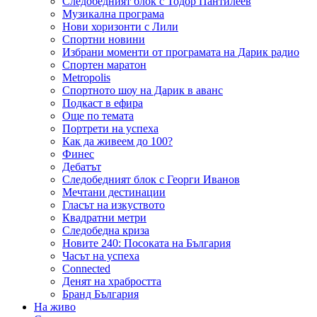
Следобедният блок с Тодор Пантилеев
Музикална програма
Нови хоризонти с Лили
Спортни новини
Избрани моменти от програмата на Дарик радио
Спортен маратон
Metropolis
Спортното шоу на Дарик в аванс
Подкаст в ефира
Още по темата
Портрети на успеха
Как да живеем до 100?
Финес
Дебатът
Следобедният блок с Георги Иванов
Мечтани дестинации
Гласът на изкуството
Квадратни метри
Следобедна криза
Новите 240: Посоката на България
Часът на успеха
Connected
Денят на храбростта
Бранд България
На живо