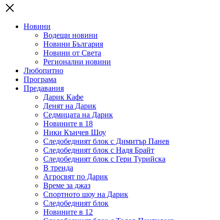
Новини
Водещи новини
Новини България
Новини от Света
Регионални новини
Любопитно
Програма
Предавания
Дарик Кафе
Денят на Дарик
Седмицата на Дарик
Новините в 18
Ники Кънчев Шоу
Следобедният блок с Димитър Панев
Следобедният блок с Надя Брайт
Следобедният блок с Гери Турийска
В тренда
Агросвят по Дарик
Време за джаз
Спортното шоу на Дарик
Следобедният блок
Новините в 12