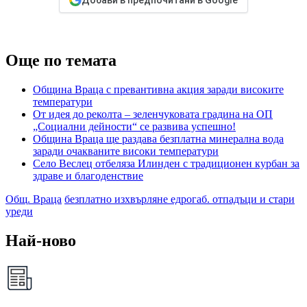
Добави в предпочитани в Google
Още по темата
Община Враца с превантивна акция заради високите
температури
От идея до реколта – зеленчуковата градина на ОП
„Социални дейности“ се развива успешно!
Община Враца ще раздава безплатна минерална вода
заради очакваните високи температури
Село Веслец отбеляза Илинден с традиционен курбан за
здраве и благоденствие
Общ. Враца
безплатно изхвърляне едрогаб. отпадъци и стари
уреди
Най-ново