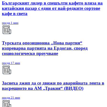
Българският лидер в спешълти кафето влиза на
китайския пазар с едни от най-редките сортове
кафе в света
преди 1 мин
Турската опозиционна „Нова партия“
изпреварва партията на Ердоган, според
социологическо проучване
преди 17 мин
Заснеха джип да се движи по аварийната лента в
насрещното на АМ „Тракия“ (ВИДЕО)
преди 21 мин