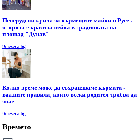
Пеперудени крила за кърмещите майки в Русе -
открита е красива пейка в градинката на
площад "Дунав"
9meseca.bg
Колко време може да съхраняваме кърмата -
важните правила, които всеки родител трябва да
знае
9meseca.bg
Времето