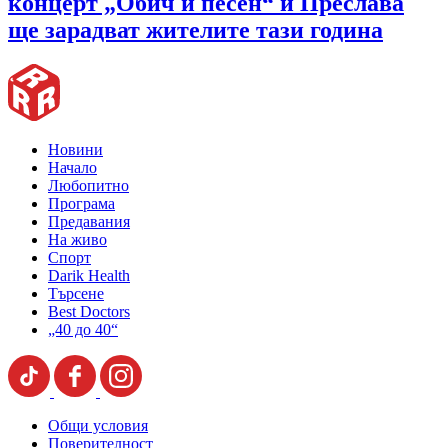
концерт „Обич и песен“ и Преслава
ще зарадват жителите тази година
Новини
Начало
Любопитно
Програма
Предавания
На живо
Спорт
Darik Health
Търсене
Best Doctors
„40 до 40“
Общи условия
Поверителност