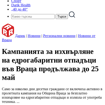
Спорт
Darik Health
„40 до 40“
Дарик
|
Новини
|
Регионални новини
|
Новини от
Враца
Кампанията за изхвърляне
на едрогабаритни отпадъци
във Враца продължава до 25
май
Само за няколко дни десетки граждани се включиха активно в
пролетната кампания на Община Враца за безплатно
изхвърляне на едрогабаритни отпадъци и излязла от употреба
техника. ...