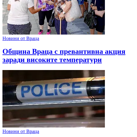
Новини от Враца
Община Враца с превантивна акция
заради високите температури
Новини от Враца