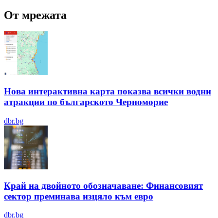
От мрежата
Нова интерактивна карта показва всички водни
атракции по българското Черноморие
dbr.bg
Край на двойното обозначаване: Финансовият
сектор преминава изцяло към евро
dbr.bg