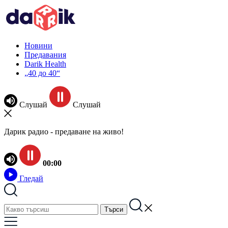
Новини
Предавания
Darik Health
„40 до 40“
Слушай
Слушай
Дарик радио - предаване на живо!
00:00
Гледай