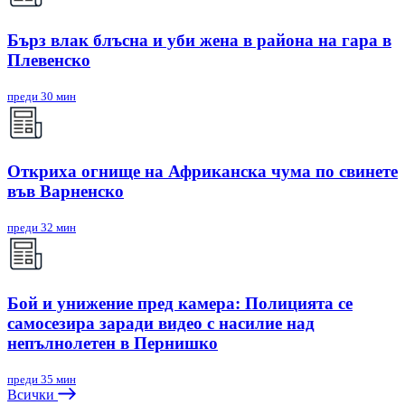
Бърз влак блъсна и уби жена в района на гара в
Плевенско
преди 30 мин
Откриха огнище на Африканска чума по свинете
във Варненско
преди 32 мин
Бой и унижение пред камера: Полицията се
самосезира заради видео с насилие над
непълнолетен в Пернишко
преди 35 мин
Всички