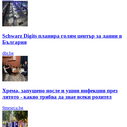
Schwarz Digits планира голям център за данни в
България
dbr.bg
Хрема, запушено носле и ушни инфекции през
лятотo - какво трябва да знае всеки родител
9meseca.bg