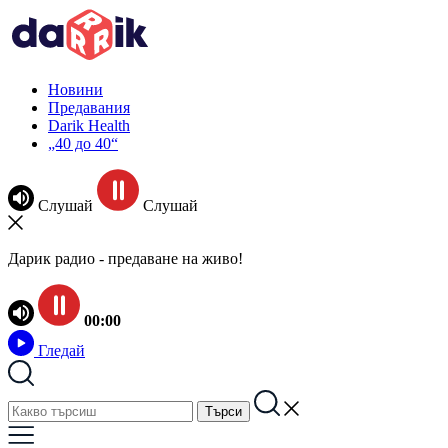
Новини
Предавания
Darik Health
„40 до 40“
Слушай
Слушай
Дарик радио - предаване на живо!
00:00
Гледай