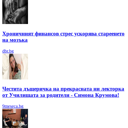
Хроничният финансов стрес ускорява стареенето
на мозъка
dbr.bg
Честита дъщеричка на прекрасната ни лекторка
от Училищата за родители - Симона Крумова!
9meseca.bg