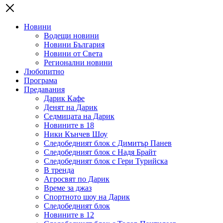
Новини
Водещи новини
Новини България
Новини от Света
Регионални новини
Любопитно
Програма
Предавания
Дарик Кафе
Денят на Дарик
Седмицата на Дарик
Новините в 18
Ники Кънчев Шоу
Следобедният блок с Димитър Панев
Следобедният блок с Надя Брайт
Следобедният блок с Гери Турийска
В тренда
Агросвят по Дарик
Време за джаз
Спортното шоу на Дарик
Следобедният блок
Новините в 12