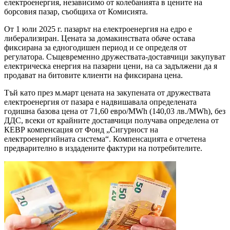
електроенергия, независимо от колебанията в цените на
борсовия пазар, съобщиха от Комисията.
От 1 юли 2025 г. пазарът на електроенергия на едро е
либерализиран. Цената за домакинствата обаче остава
фиксирана за едногодишен период и се определя от
регулатора. Същевременно дружествата-доставчици закупуват
електрическа енергия на пазарни цени, на са задължени да я
продават на битовите клиенти на фиксирана цена.
Тъй като през м.март цената на закупената от дружествата
електроенергия от пазара е надвишавала определената
годишна базова цена от 71,60 евро/MWh (140,03 лв./MWh), без
ДДС, всеки от крайните доставчици получава определена от
КЕВР компенсация от Фонд „Сигурност на
електроенергийната система“. Компенсацията е отчетена
предварително в издадените фактури на потребителите.