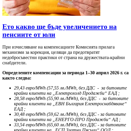
Ето какво ще бъде увеличението на
пенсиите от юли
При изчисляване на компенсациите Комисията прилага
механизми за корекция, целящи да предотвратят
недобросъвестни практики от страна на дружествата-крайни
снабдители.
Определените компенсации за периода 1–30 април 2026 г. са
както следва:
29,43 евро/MWh (57,55 лв./MWh, без ДДС - за битовите
крайни клиенти на „Електрохолд Продажби“ ЕАД ;
28,58 евро/MWh (55,90 лв./MWh), без ДДС - за битовите
крайни клиенти на „ЕВН България Електроснабдяване“
ЕАД ;
30,48 евро/MWh (59,62 лв./MWh), без ДДС - за битовите
крайни клиенти на „ЕНЕРГО-ПРО Продажби“ АД ;
33,54 евро/MWh (65,60 лв./MWh), без ДДС - за битовите
крайни клиенти на „ЕСП Златни Пясъци“ ООД ;