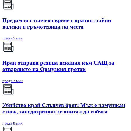
Предимно слънчево време с краткотрайни
валежи и гръмотевици на места
преди 5 мин
Иран отправи редица искания към САЩ за
отварянето на Ормузкия проток
преди 7 мин
Убийство край Слънчев бряг: Мъж е намушкан
с нож, заподозреният се опитал да избяга
преди 8 мин