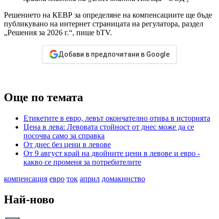
Решението на КЕВР за определяне на компенсациите щe бъде
публикувано на интернет страницата на регулатора, раздел
„Решения за 2026 г.“, пише bTV.
Добави в предпочитани в Google
Още по темата
Етикетите в евро, левът окончателно отива в историята
Цена в лева: Левовата стойност от днес може да се
посочва само за справка
От днес без цени в левове
От 9 август край на двойните цени в левове и евро -
какво се променя за потребителите
компенсация
евро
ток
април
домакинство
Най-ново