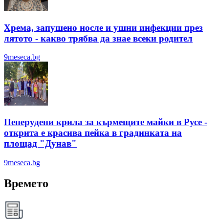
Хрема, запушено носле и ушни инфекции през
лятотo - какво трябва да знае всеки родител
9meseca.bg
Пеперудени крила за кърмещите майки в Русе -
открита е красива пейка в градинката на
площад "Дунав"
9meseca.bg
Времето