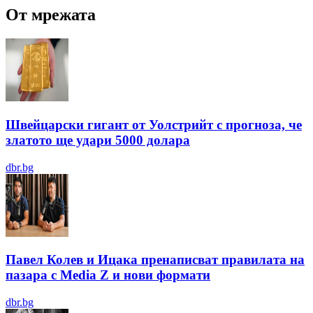
От мрежата
Швейцарски гигант от Уолстрийт с прогноза, че
златото ще удари 5000 долара
dbr.bg
Павел Колев и Ицака пренаписват правилата на
пазара с Media Z и нови формати
dbr.bg