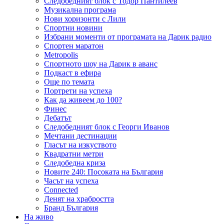
Следобедният блок с Тодор Пантилеев
Музикална програма
Нови хоризонти с Лили
Спортни новини
Избрани моменти от програмата на Дарик радио
Спортен маратон
Metropolis
Спортното шоу на Дарик в аванс
Подкаст в ефира
Още по темата
Портрети на успеха
Как да живеем до 100?
Финес
Дебатът
Следобедният блок с Георги Иванов
Мечтани дестинации
Гласът на изкуството
Квадратни метри
Следобедна криза
Новите 240: Посоката на България
Часът на успеха
Connected
Денят на храбростта
Бранд България
На живо