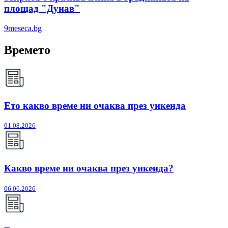
площад "Дунав"
9meseca.bg
Времето
Ето какво време ни очаква през уикенда
01.08.2026
Какво време ни очаква през уикенда?
06.06.2026