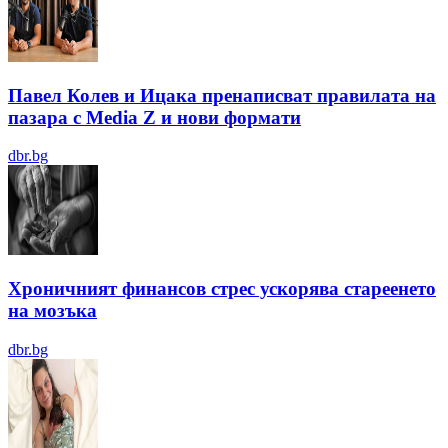
Павел Колев и Ицака пренаписват правилата на
пазара с Media Z и нови формати
dbr.bg
Хроничният финансов стрес ускорява стареенето
на мозъка
dbr.bg