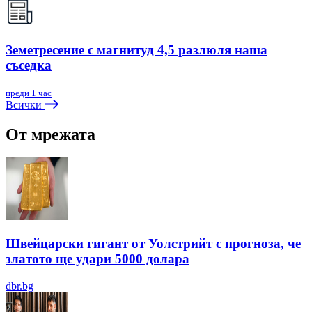
Земетресение с магнитуд 4,5 разлюля наша
съседка
преди 1 час
Всички
От мрежата
Швейцарски гигант от Уолстрийт с прогноза, че
златото ще удари 5000 долара
dbr.bg