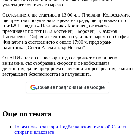
участъците от пътната мрежа.
Състезанието ще стартира в 13:00 ч. в Пловдив. Колоездачите
ще преминат по уличната мрежа на града, ще продължат по
път I-8 Пловдив – Пазарджик - Костенец, от където
преминават по път II-82 Костенец – Боровец – Самоков –
Панчарево – София и след това по уличната мрежа на София.
Финалът на състезанието е около 17:00 ч. пред храм-
паметника „Свети Александър Невски“.
От АПИ апелират шофьорите да се движат с повишено
внимание, със съобразена скорост и с необходимата
дистанция, да не предприемат рискови изпреварвания, с които
застрашават безопасността на пътуващите.
Добави в предпочитани в Google
Още по темата
Голям пожар затвори Подбалканския път край Сливен,
спират и влаковете