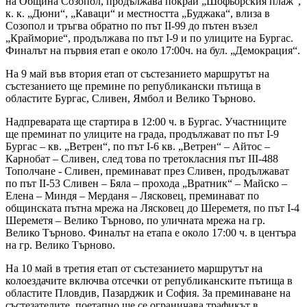
на Община Созопол, продължава покрай „Шофьорския плаж“,
к. к. „Дюни“, „Каваци“ и местността „Буджака“, влиза в
Созопол и тръгва обратно по път II-99 до пътен възел
„Крайморие“, продължава по път I-9 и по улиците на Бургас.
Финалът на първия етап е около 17:00ч. на бул. „Демокрация“.
На 9 май във втория етап от състезанието маршрутът на
състезанието ще премине по републикански пътища в
областите Бургас, Сливен, Ямбол и Велико Търново.
Надпреварата ще стартира в 12:00 ч. в Бургас. Участниците
ще преминат по улиците на града, продължават по път I-9
Бургас – кв. „Ветрен“, по път I-6 кв. „Ветрен“ – Айтос –
Карнобат – Сливен, след това по третокласния път III-488
Тополчане - Сливен, преминават през Сливен, продължават
по път II-53 Сливен – Бяла – прохода „Вратник“ – Майско –
Елена – Миндя – Мерданя – Лясковец, преминават по
общинската пътна мрежа на Лясковец до Шереметя, по път I-4
Шереметя – Велико Търново, по уличната мрежа на гр.
Велико Търново. Финалът на етапа е около 17:00 ч. в центъра
на гр. Велико Търново.
На 10 май в третия етап от състезанието маршрутът на
колоездачите включва отсечки от републиканските пътища в
областите Пловдив, Пазарджик и София. За преминаване на
състезателите, поетапно ще се ограничава трафикът в