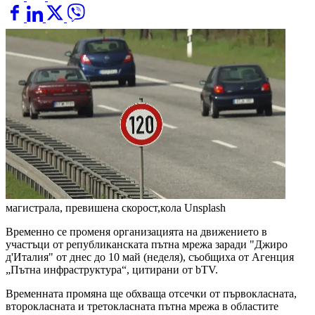
магистрала, превишена скорост,кола
Unsplash
Временно се променя организацията на движението в
участъци от републиканската пътна мрежа заради "Джиро
д'Италия" от днес до 10 май (неделя), съобщиха от Агенция
„Пътна инфраструктура“, цитирани от bTV.
Временната промяна ще обхваща отсечки от първокласната,
второкласната и третокласната пътна мрежа в областите