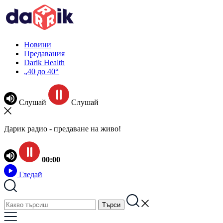
Новини
Предавания
Darik Health
„40 до 40“
Слушай
Слушай
Дарик радио - предаване на живо!
00:00
Гледай