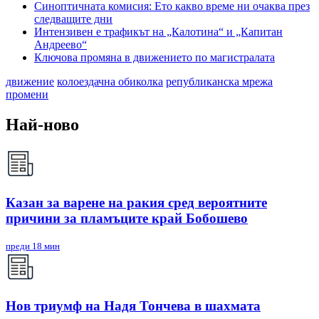
Синоптичната комисия: Ето какво време ни очаква през
следващите дни
Интензивен е трафикът на „Калотина“ и „Капитан
Андреево“
Ключова промяна в движението по магистралата
движение
колоездачна обиколка
републиканска мрежа
промени
Най-ново
Казан за варене на ракия сред вероятните
причини за пламъците край Бобошево
преди 18 мин
Нов триумф на Надя Тончева в шахмата