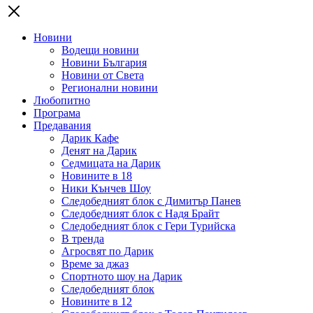
Новини
Водещи новини
Новини България
Новини от Света
Регионални новини
Любопитно
Програма
Предавания
Дарик Кафе
Денят на Дарик
Седмицата на Дарик
Новините в 18
Ники Кънчев Шоу
Следобедният блок с Димитър Панев
Следобедният блок с Надя Брайт
Следобедният блок с Гери Турийска
В тренда
Агросвят по Дарик
Време за джаз
Спортното шоу на Дарик
Следобедният блок
Новините в 12