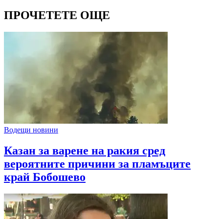
ПРОЧЕТЕТЕ ОЩЕ
Водещи новини
Казан за варене на ракия сред
вероятните причини за пламъците
край Бобошево