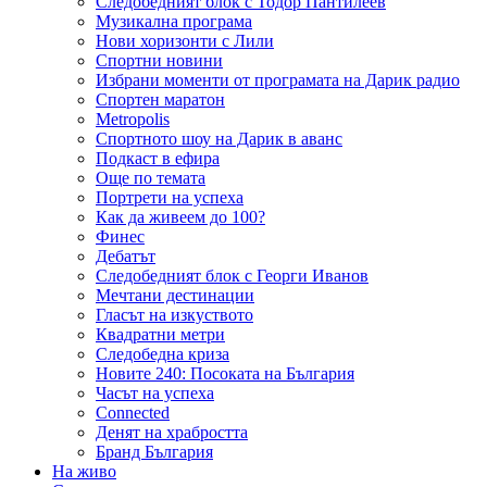
Следобедният блок с Тодор Пантилеев
Музикална програма
Нови хоризонти с Лили
Спортни новини
Избрани моменти от програмата на Дарик радио
Спортен маратон
Metropolis
Спортното шоу на Дарик в аванс
Подкаст в ефира
Още по темата
Портрети на успеха
Как да живеем до 100?
Финес
Дебатът
Следобедният блок с Георги Иванов
Мечтани дестинации
Гласът на изкуството
Квадратни метри
Следобедна криза
Новите 240: Посоката на България
Часът на успеха
Connected
Денят на храбростта
Бранд България
На живо