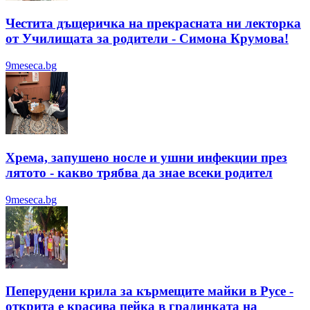
Честита дъщеричка на прекрасната ни лекторка
от Училищата за родители - Симона Крумова!
9meseca.bg
Хрема, запушено носле и ушни инфекции през
лятотo - какво трябва да знае всеки родител
9meseca.bg
Пеперудени крила за кърмещите майки в Русе -
открита е красива пейка в градинката на