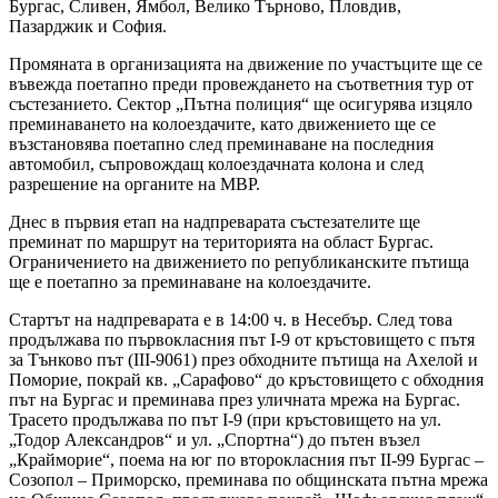
Бургас, Сливен, Ямбол, Велико Търново, Пловдив,
Пазарджик и София.
Промяната в организацията на движение по участъците ще се
въвежда поетапно преди провеждането на съответния тур от
състезанието. Сектор „Пътна полиция“ ще осигурява изцяло
преминаването на колоездачите, като движението ще се
възстановява поетапно след преминаване на последния
автомобил, съпровождащ колоездачната колона и след
разрешение на органите на МВР.
Днес в първия етап на надпреварата състезателите ще
преминат по маршрут на територията на област Бургас.
Ограничението на движението по републиканските пътища
ще е поетапно за преминаване на колоездачите.
Стартът на надпреварата е в 14:00 ч. в Несебър. След това
продължава по първокласния път I-9 от кръстовището с пътя
за Тънково път (III-9061) през обходните пътища на Ахелой и
Поморие, покрай кв. „Сарафово“ до кръстовището с обходния
път на Бургас и преминава през уличната мрежа на Бургас.
Трасето продължава по път I-9 (при кръстовището на ул.
„Тодор Александров“ и ул. „Спортна“) до пътен възел
„Крайморие“, поема на юг по второкласния път II-99 Бургас –
Созопол – Приморско, преминава по общинската пътна мрежа