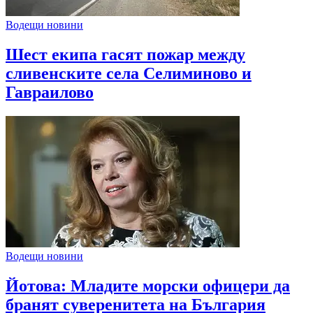
Водещи новини
Шест екипа гасят пожар между
сливенските села Селиминово и
Гавраилово
Водещи новини
Йотова: Младите морски офицери да
бранят суверенитета на България