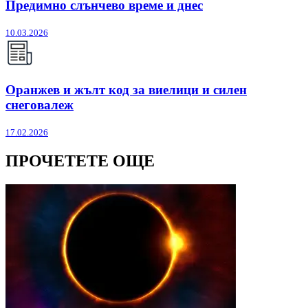
Предимно слънчево време и днес
10.03.2026
Оранжев и жълт код за виелици и силен
снеговалеж
17.02.2026
ПРОЧЕТЕТЕ ОЩЕ