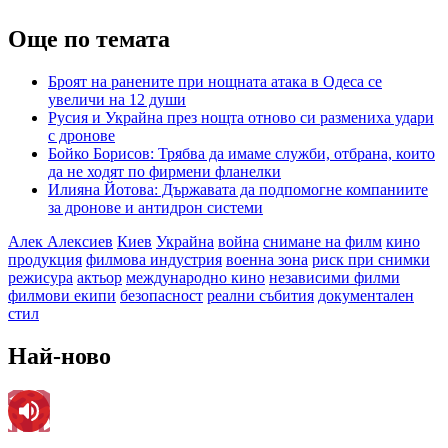
Още по темата
Броят на ранените при нощната атака в Одеса се
увеличи на 12 души
Русия и Украйна през нощта отново си размениха удари
с дронове
Бойко Борисов: Трябва да имаме служби, отбрана, които
да не ходят по фирмени фланелки
Илияна Йотова: Държавата да подпомогне компаниите
за дронове и антидрон системи
Алек Алексиев
Киев
Украйна
война
снимане на филм
кино
продукция
филмова индустрия
военна зона
риск при снимки
режисура
актьор
международно кино
независими филми
филмови екипи
безопасност
реални събития
документален
стил
Най-ново