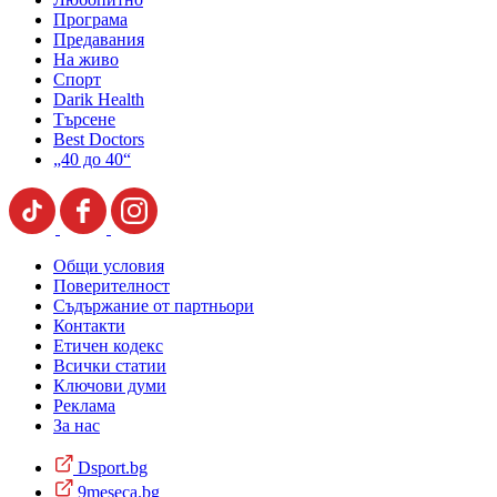
Програма
Предавания
На живо
Спорт
Darik Health
Търсене
Best Doctors
„40 до 40“
Общи условия
Поверителност
Съдържание от партньори
Контакти
Етичен кодекс
Всички статии
Ключови думи
Реклама
За нас
Dsport.bg
9meseca.bg