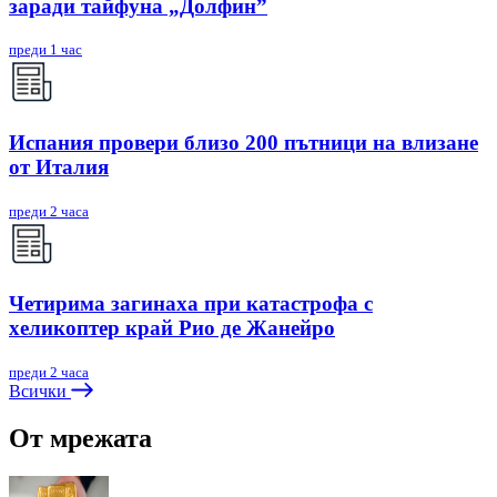
заради тайфуна „Долфин”
преди 1 час
Испания провери близо 200 пътници на влизане
от Италия
преди 2 часа
Четирима загинаха при катастрофа с
хеликоптер край Рио де Жанейро
преди 2 часа
Всички
От мрежата