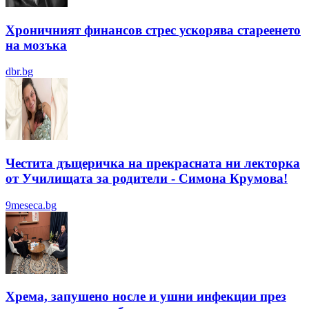
Хроничният финансов стрес ускорява стареенето
на мозъка
dbr.bg
Честита дъщеричка на прекрасната ни лекторка
от Училищата за родители - Симона Крумова!
9meseca.bg
Хрема, запушено носле и ушни инфекции през