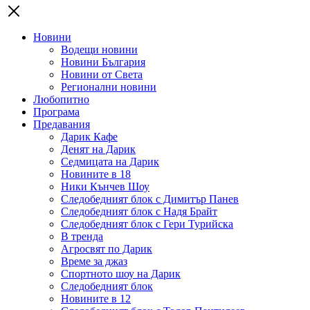
Новини
Водещи новини
Новини България
Новини от Света
Регионални новини
Любопитно
Програма
Предавания
Дарик Кафе
Денят на Дарик
Седмицата на Дарик
Новините в 18
Ники Кънчев Шоу
Следобедният блок с Димитър Панев
Следобедният блок с Надя Брайт
Следобедният блок с Гери Турийска
В тренда
Агросвят по Дарик
Време за джаз
Спортното шоу на Дарик
Следобедният блок
Новините в 12