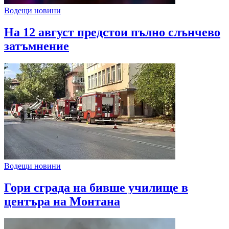
Водещи новини
На 12 август предстои пълно слънчево
затъмнение
Водещи новини
Гори сграда на бивше училище в
центъра на Монтана