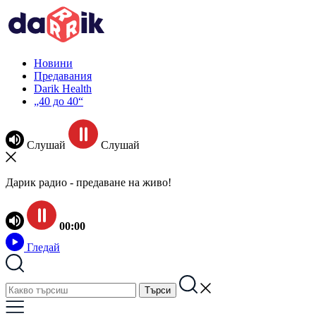
Новини
Предавания
Darik Health
„40 до 40“
Слушай
Слушай
Дарик радио - предаване на живо!
00:00
Гледай