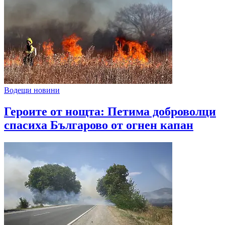
Водещи новини
Героите от нощта: Петима доброволци
спасиха Българово от огнен капан