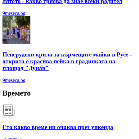
лятотo - какво трябва да знае всеки родител
9meseca.bg
Пеперудени крила за кърмещите майки в Русе -
открита е красива пейка в градинката на
площад "Дунав"
9meseca.bg
Времето
Ето какво време ни очаква през уикенда