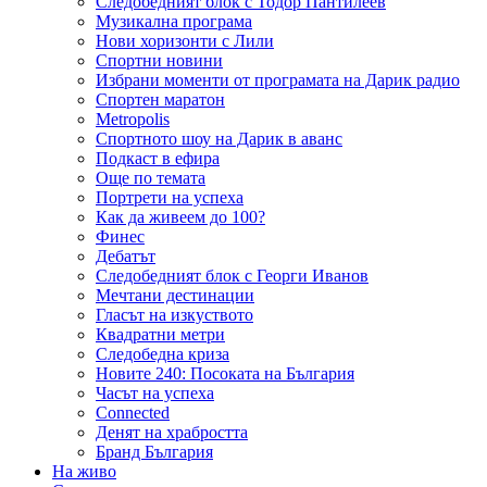
Следобедният блок с Тодор Пантилеев
Музикална програма
Нови хоризонти с Лили
Спортни новини
Избрани моменти от програмата на Дарик радио
Спортен маратон
Metropolis
Спортното шоу на Дарик в аванс
Подкаст в ефира
Още по темата
Портрети на успеха
Как да живеем до 100?
Финес
Дебатът
Следобедният блок с Георги Иванов
Мечтани дестинации
Гласът на изкуството
Квадратни метри
Следобедна криза
Новите 240: Посоката на България
Часът на успеха
Connected
Денят на храбростта
Бранд България
На живо