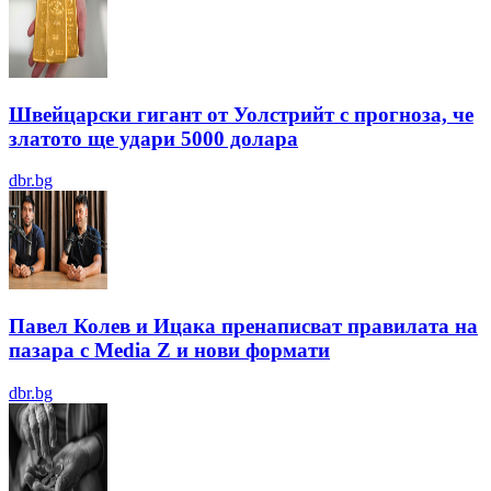
Швейцарски гигант от Уолстрийт с прогноза, че
златото ще удари 5000 долара
dbr.bg
Павел Колев и Ицака пренаписват правилата на
пазара с Media Z и нови формати
dbr.bg