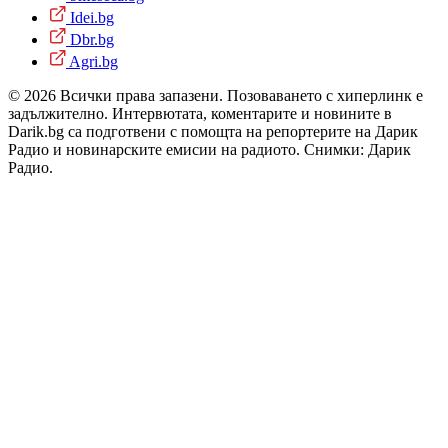
Idei.bg
Dbr.bg
Agri.bg
© 2026 Всички права запазени. Позоваването с хиперлинк е
задължително. Интервютата, коментарите и новините в
Darik.bg са подготвени с помощта на репортерите на Дарик
Радио и новинарските емисии на радиото. Снимки: Дарик
Радио.