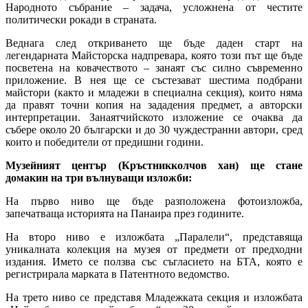
Народното събрание – задача, усложнена от честите
политически рокади в страната.
Веднага след откриването ще бъде даден старт на
легендарната Майсторска надпревара, която този път ще бъде
посветена на ковачеството – занаят със силно съвременно
приложение. В нея ще се състезават шестима подбрани
майстори (както и младежи в специална секция), които няма
да правят точни копия на зададения предмет, а авторски
интерпретации. Занаятчийското изложение се очаква да
събере около 20 български и до 30 чуждестранни автори, сред
които и победители от предишни години.
Музейният център (Кръстникколчов хан) ще стане
домакин на три вълнуващи изложби:
На първо ниво ще бъде разположена фотоизложба,
запечатваща историята на Панаира през годините.
На второ ниво е изложбата „Паралели“, представяща
уникалната колекция на музея от предмети от предходни
издания. Името се ползва със съгласието на БТА, която е
регистрирала марката в Патентното ведомство.
На трето ниво се представя Младежката секция и изложбата