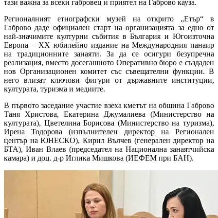
тази важна за всеки габровец и приятел на Габрово кауза.
Регионалният етнографски музей на открито „Етър“ в
Габрово даде официален старт на организацията за едно от
най-значимите културни събития в България и Югоизточна
Европа – XX юбилейно издание на Международния панаир
на традиционните занаяти. За да се осигури безупречна
реализация, вместо досегашното Оперативно бюро е създаден
нов Организационен комитет със съвещателни функции. В
него влизат ключови фигури от държавните институции,
културата, туризма и медиите.
В първото заседание участие взеха кметът на община Габрово
Таня Христова, Екатерина Джумалиева (Министерство на
културата), Цветелина Борисова (Министерство на туризма),
Ирена Тодорова (изпълнителен директор на Регионален
център на ЮНЕСКО), Кирил Вълчев (генерален директор на
БТА), Иван Влаев (председател на Национална занаятчийска
камара) и доц. д-р Иглика Мишкова (ИЕФЕМ при БАН).