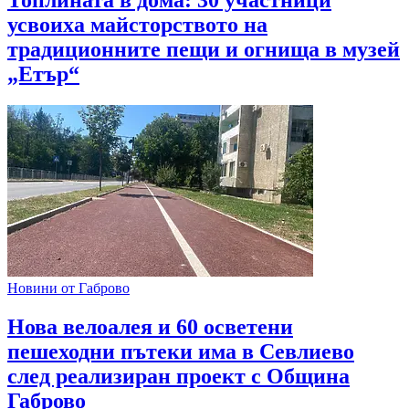
Топлината в дома: 30 участници
усвоиха майсторството на
традиционните пещи и огнища в музей
„Етър“
Новини от Габрово
Нова велоалея и 60 осветени
пешеходни пътеки има в Севлиево
след реализиран проект с Община
Габрово