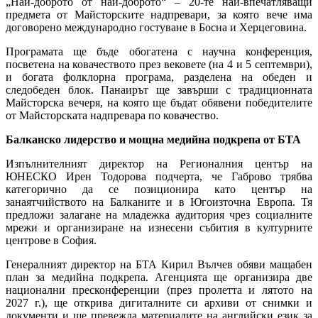
„Най-доброто от най-доброто“ – 20-те най-впечатляващи
предмета от Майсторските надпревари, за която вече има
договорено международно гостуване в Босна и Херцеговина.
Програмата ще бъде обогатена с научна конференция,
посветена на ковачеството през вековете (на 4 и 5 септември),
и богата фолклорна програма, разделена на обеден и
следобеден блок. Панаирът ще завърши с традиционната
Майсторска вечеря, на която ще бъдат обявени победителите
от Майсторската надпревара по ковачество.
Балканско лидерство и мощна медийна подкрепа от БТА
Изпълнителният директор на Регионалния център на
ЮНЕСКО Ирен Тодорова подчерта, че Габрово трябва
категорично да се позиционира като център на
занаятчийството на Балканите и в Югоизточна Европа. Тя
предложи залагане на младежка аудитория чрез социалните
мрежи и организиране на изнесени събития в културните
центрове в София.
Генералният директор на БТА Кирил Вълчев обяви мащабен
план за медийна подкрепа. Агенцията ще организира две
национални пресконференции (през пролетта и лятото на
2027 г.), ще открива дигиталните си архиви от снимки и
документи и ще превежда материалите на английски език за