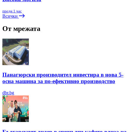
преди 1 час
Всички
От мрежата
Панагюрски производител инвестира в нова 5-
осна машина за по-ефективно производство
dbr.bg
Българският лидер в спешълти кафето влиза на