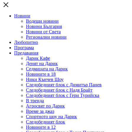
Новини
Водещи новини
Новини България
Новини от Света
Регионални новини
Любопитно
Програма
Предавания
Дарик Кафе
Денят на Дарик
Седмицата на Дарик
Новините в 18
Ники Кънчев Шоу
Следобедният блок с Димитър Панев
Следобедният блок с Надя Брайт
Следобедният блок с Гери Турийска
В тренда
Агросвят по Дарик
Време за джаз
Спортното шоу на Дарик
Следобедният блок
Новините в 12