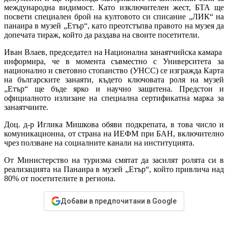
международна видимост. Като изключителен жест, БТА ще
посвети специален брой на култовото си списание „ЛИК“ на
панаира в музей „Етър“, като преотстъпва правото на музея да
допечата тираж, който да раздава на своите посетители.
Иван Влаев, председател на Национална занаятчийска камара
информира, че в момента съвместно с Университета за
национално и световно стопанство (УНСС) се изгражда Карта
на българските занаяти, където ключовата роля на музей
„Етър“ ще бъде ярко и научно защитена. Предстои и
официалното излизане на специална сертификатна марка за
занаятчиите.
Доц. д-р Иглика Мишкова обяви подкрепата, в това число и
комуникационна, от страна на ИЕФМ при БАН, включително
чрез ползване на социалните канали на институцията.
От Министерство на туризма смятат да засилят ролята си в
реализацията на Панаира в музей „Етър“, който привлича над
80% от посетителите в региона.
Добави в предпочитани в Google