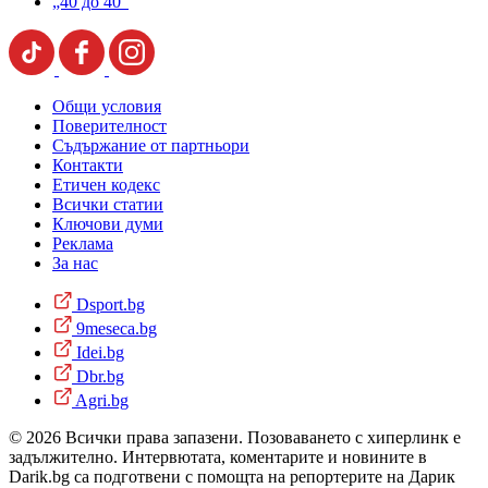
„40 до 40“
Общи условия
Поверителност
Съдържание от партньори
Контакти
Етичен кодекс
Всички статии
Ключови думи
Реклама
За нас
Dsport.bg
9meseca.bg
Idei.bg
Dbr.bg
Agri.bg
© 2026 Всички права запазени. Позоваването с хиперлинк е
задължително. Интервютата, коментарите и новините в
Darik.bg са подготвени с помощта на репортерите на Дарик