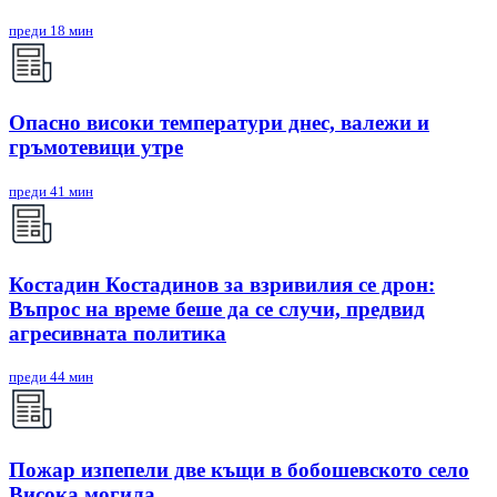
преди 18 мин
Опасно високи температури днес, валежи и
гръмотевици утре
преди 41 мин
Костадин Костадинов за взривилия се дрон:
Въпрос на време беше да се случи, предвид
агресивната политика
преди 44 мин
Пожар изпепели две къщи в бобошевското село
Висока могила