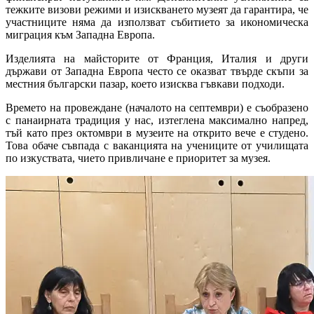
тежките визови режими и изискването музеят да гарантира, че
участниците няма да използват събитието за икономическа
миграция към Западна Европа.
Изделията на майсторите от Франция, Италия и други
държави от Западна Европа често се оказват твърде скъпи за
местния български пазар, което изисква гъвкави подходи.
Времето на провеждане (началото на септември) е съобразено
с панаирната традиция у нас, изтеглена максимално напред,
тъй като през октомври в музеите на открито вече е студено.
Това обаче съвпада с ваканцията на учениците от училищата
по изкуствата, чието привличане е приоритет за музея.