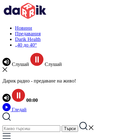
Новини
Предавания
Darik Health
„40 до 40“
Слушай
Слушай
Дарик радио - предаване на живо!
00:00
Гледай