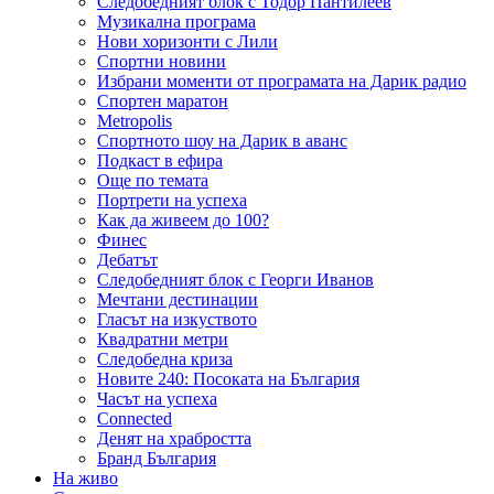
Следобедният блок с Тодор Пантилеев
Музикална програма
Нови хоризонти с Лили
Спортни новини
Избрани моменти от програмата на Дарик радио
Спортен маратон
Metropolis
Спортното шоу на Дарик в аванс
Подкаст в ефира
Още по темата
Портрети на успеха
Как да живеем до 100?
Финес
Дебатът
Следобедният блок с Георги Иванов
Мечтани дестинации
Гласът на изкуството
Квадратни метри
Следобедна криза
Новите 240: Посоката на България
Часът на успеха
Connected
Денят на храбростта
Бранд България
На живо