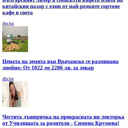
китайския пазар с едни от най-редките сортове
кафе в света
dbr.bg
Цената на земята във Врачанско се разминава
двойно: От 1022 до 2286 лв. за декар
dbr.bg
Честита дъщеричка на прекрасната ни лекторка
от Училищата за родители - Симона Крумова!