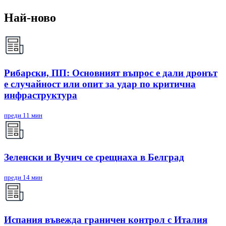
Най-ново
Рибарски, ПП: Основният въпрос е дали дронът
е случайност или опит за удар по критична
инфраструктура
преди 11 мин
Зеленски и Вучич се срещнаха в Белград
преди 14 мин
Испания въвежда граничен контрол с Италия