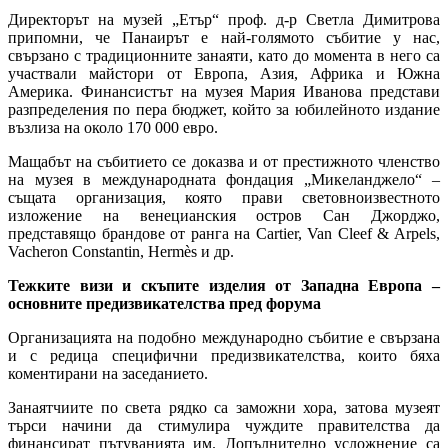
Директорът на музей „Етър“ проф. д-р Светла Димитрова
припомни, че Панаирът е най-голямото събитие у нас,
свързано с традиционните занаяти, като до момента в него са
участвали майстори от Европа, Азия, Африка и Южна
Америка. Финансистът на музея Мария Иванова представи
разпределения по пера бюджет, който за юбилейното издание
възлиза на около 170 000 евро.
Мащабът на събитието се доказва и от престижното членство
на музея в международната фондация „Микеланджело“ –
същата организация, която прави световноизвестното
изложение на венецианския остров Сан Джорджо,
представящо брандове от ранга на Cartier, Van Cleef & Arpels,
Vacheron Constantin, Hermès и др.
Тежките визи и скъпите изделия от Западна Европа –
основните предизвикателства пред форума
Организацията на подобно международно събитие е свързана
и с редица специфични предизвикателства, които бяха
коментирани на заседанието.
Занаятчиите по света рядко са заможни хора, затова музеят
търси начини да стимулира чуждите правителства да
финансират пътуванията им. Допълнително усложнение са