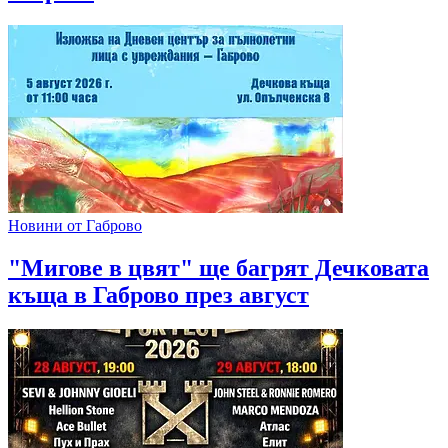
Новини от Габрово
"Мигове в цвят" ще багрят Дечковата
къща в Габрово през август