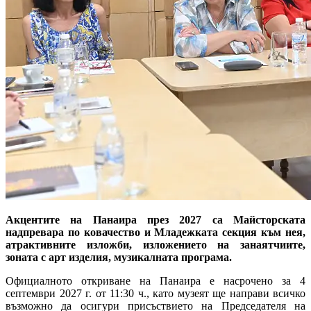
Акцентите на Панаира през 2027 са Майсторската
надпревара по ковачество и Младежката секция към нея,
атрактивните изложби, изложението на занаятчиите,
зоната с арт изделия, музикалната програма.
Официалното откриване на Панаира е насрочено за 4
септември 2027 г. от 11:30 ч., като музеят ще направи всичко
възможно да осигури присъствието на Председателя на