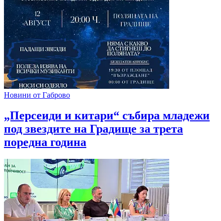
Новини от Габрово
„Персеиди и китари“ събира младежи
под звездите на Градище за трета
поредна година