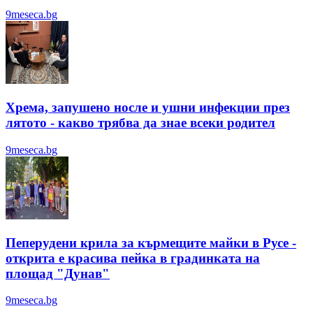
9meseca.bg
Хрема, запушено носле и ушни инфекции през
лятотo - какво трябва да знае всеки родител
9meseca.bg
Пеперудени крила за кърмещите майки в Русе -
открита е красива пейка в градинката на
площад "Дунав"
9meseca.bg