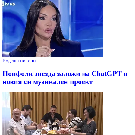
Водещи новини
Попфолк звезда заложи на ChatGPT в
новия си музикален проект