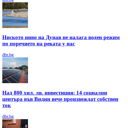
Ниското ниво на Дунав не налага воден режим
по поречието на реката у нас
dbr.bg
Над 800 хил. лв. инвестиция: 14 социални
центъра във Видин вече произвеждат собствен
ток
dbr.bg