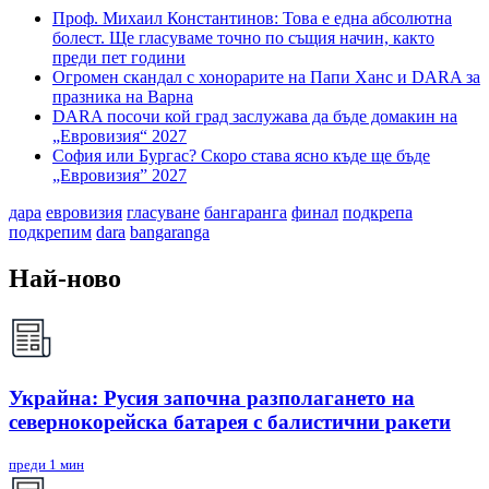
Проф. Михаил Константинов: Това е една абсолютна
болест. Ще гласуваме точно по същия начин, както
преди пет години
Огромен скандал с хонорарите на Папи Ханс и DARA за
празника на Варна
DARA посочи кой град заслужава да бъде домакин на
„Евровизия“ 2027
София или Бургас? Скоро става ясно къде ще бъде
„Евровизия” 2027
дара
евровизия
гласуване
бангаранга
финал
подкрепа
подкрепим
dara
bangaranga
Най-ново
Украйна: Русия започна разполагането на
севернокорейска батарея с балистични ракети
преди 1 мин