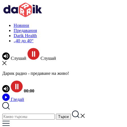
Новини
Предавания
Darik Health
„40 до 40“
Слушай
Слушай
Дарик радио - предаване на живо!
00:00
Гледай