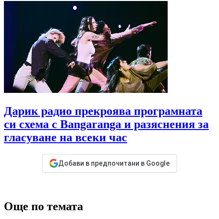
Дарик радио прекроява програмната
си схема с Bangaranga и разяснения за
гласуване на всеки час
Добави в предпочитани в Google
Още по темата