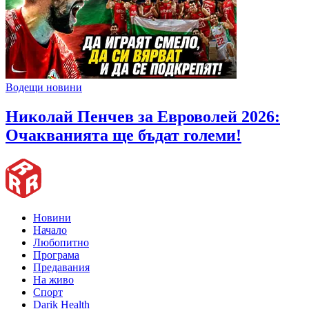
Водещи новини
Николай Пенчев за Евроволей 2026:
Очакванията ще бъдат големи!
Новини
Начало
Любопитно
Програма
Предавания
На живо
Спорт
Darik Health