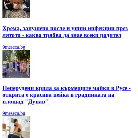
Хрема, запушено носле и ушни инфекции през
лятотo - какво трябва да знае всеки родител
9meseca.bg
Пеперудени крила за кърмещите майки в Русе -
открита е красива пейка в градинката на
площад "Дунав"
9meseca.bg