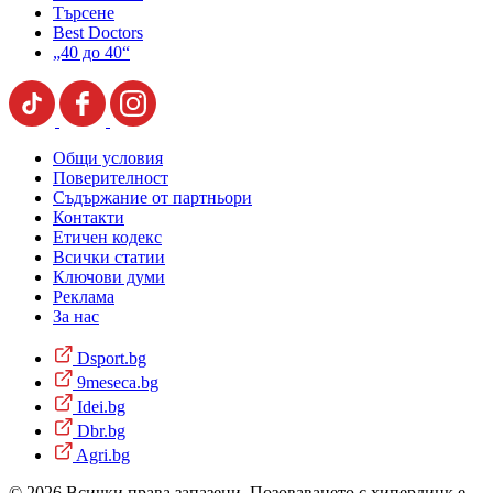
Търсене
Best Doctors
„40 до 40“
Общи условия
Поверителност
Съдържание от партньори
Контакти
Етичен кодекс
Всички статии
Ключови думи
Реклама
За нас
Dsport.bg
9meseca.bg
Idei.bg
Dbr.bg
Agri.bg
© 2026 Всички права запазени. Позоваването с хиперлинк е