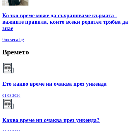
Колко време може да съхраняваме кърмата -
важните правила, които всеки родител трябва да
знае
9meseca.bg
Времето
Ето какво време ни очаква през уикенда
01.08.2026
Какво време ни очаква през уикенда?