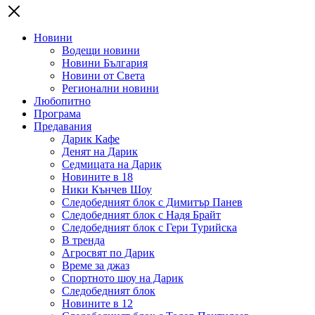
Новини
Водещи новини
Новини България
Новини от Света
Регионални новини
Любопитно
Програма
Предавания
Дарик Кафе
Денят на Дарик
Седмицата на Дарик
Новините в 18
Ники Кънчев Шоу
Следобедният блок с Димитър Панев
Следобедният блок с Надя Брайт
Следобедният блок с Гери Турийска
В тренда
Агросвят по Дарик
Време за джаз
Спортното шоу на Дарик
Следобедният блок
Новините в 12