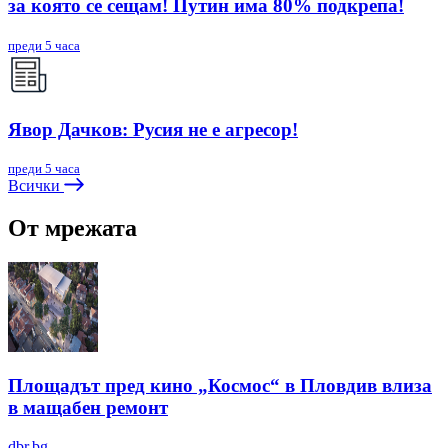
за която се сещам! Путин има 80% подкрепа!
преди 5 часа
Явор Дачков: Русия не е агресор!
преди 5 часа
Всички
От мрежата
Площадът пред кино „Космос“ в Пловдив влиза
в мащабен ремонт
dbr.bg