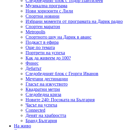
Следобедният блок с Тодор Пантилеев
Музикална програма
Нови хоризонти с Лили
Спортни новини
Избрани моменти от програмата на Дарик радио
Спортен маратон
Metropolis
Спортното шоу на Дарик в аванс
Подкаст в ефира
Още по темата
Портрети на успеха
Как да живеем до 100?
Финес
Дебатът
Следобедният блок с Георги Иванов
Мечтани дестинации
Гласът на изкуството
Квадратни метри
Следобедна криза
Новите 240: Посоката на България
Часът на успеха
Connected
Денят на храбростта
Бранд България
На живо