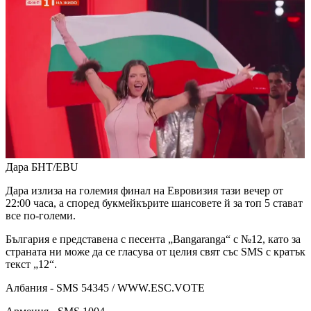
Дара
БНТ/EBU
Дара излиза на големия финал на Евровизия тази вечер от
22:00 часа, а според букмейкърите шансовете й за топ 5 стават
все по-големи.
България е представена с песента „Bangaranga“ с №12, като за
страната ни може да се гласува от целия свят със SMS с кратък
текст „12“.
Албания - SMS 54345 / WWW.ESC.VOTE