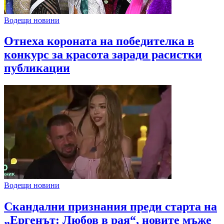
Водещи новини
Отнеха короната на победителка в
конкурс за красота заради расистки
публикации
Водещи новини
Скандални признания преди старта на
„Ергенът: Любов в рая“, новите мъже