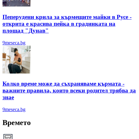
Пеперудени крила за кърмещите майки в Русе -
открита е красива пейка в градинката на
площад "Дунав"
9meseca.bg
Колко време може да съхраняваме кърмата -
важните правила, които всеки родител трябва да
знае
9meseca.bg
Времето