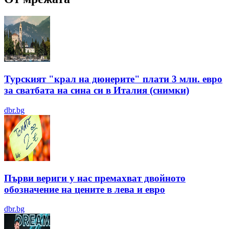
Турският "крал на дюнерите" плати 3 млн. евро
за сватбата на сина си в Италия (снимки)
dbr.bg
Първи вериги у нас премахват двойното
обозначение на цените в лева и евро
dbr.bg