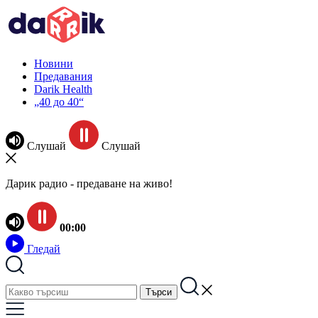
Новини
Предавания
Darik Health
„40 до 40“
Слушай
Слушай
Дарик радио - предаване на живо!
00:00
Гледай