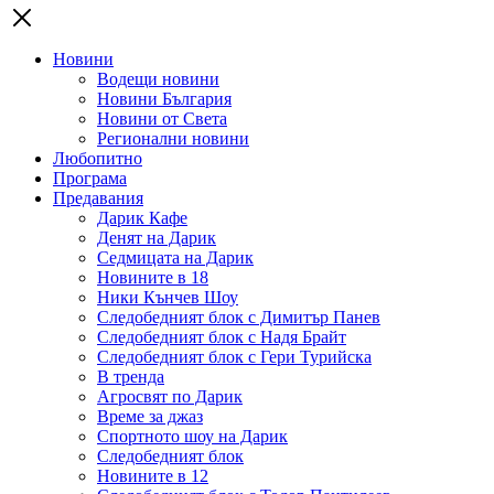
Новини
Водещи новини
Новини България
Новини от Света
Регионални новини
Любопитно
Програма
Предавания
Дарик Кафе
Денят на Дарик
Седмицата на Дарик
Новините в 18
Ники Кънчев Шоу
Следобедният блок с Димитър Панев
Следобедният блок с Надя Брайт
Следобедният блок с Гери Турийска
В тренда
Агросвят по Дарик
Време за джаз
Спортното шоу на Дарик
Следобедният блок
Новините в 12