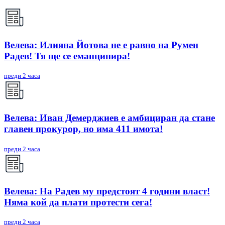
Велева: Илияна Йотова не е равно на Румен
Радев! Тя ще се еманципира!
преди 2 часа
Велева: Иван Демерджиев е амбициран да стане
главен прокурор, но има 411 имота!
преди 2 часа
Велева: На Радев му предстоят 4 години власт!
Няма кой да плати протести сега!
преди 2 часа