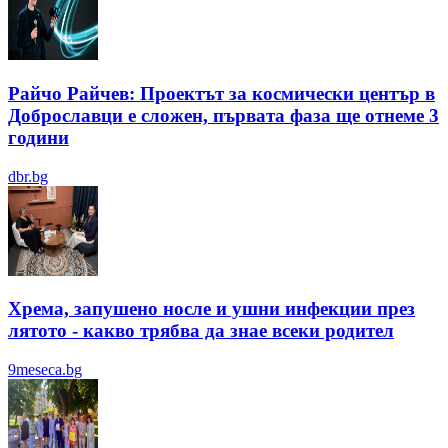
Райчо Райчев: Проектът за космически център в
Доброславци е сложен, първата фаза ще отнеме 3
години
dbr.bg
Хрема, запушено носле и ушни инфекции през
лятотo - какво трябва да знае всеки родител
9meseca.bg