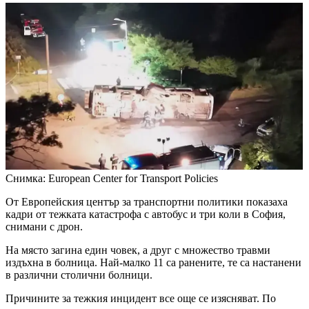
Снимка: European Center for Transport Policies
От Европейския център за транспортни политики показаха
кадри от тежката катастрофа с автобус и три коли в София,
снимани с дрон.
На място загина един човек, а друг с множество травми
издъхна в болница. Най-малко 11 са ранените, те са настанени
в различни столични болници.
Причините за тежкия инцидент все още се изясняват. По