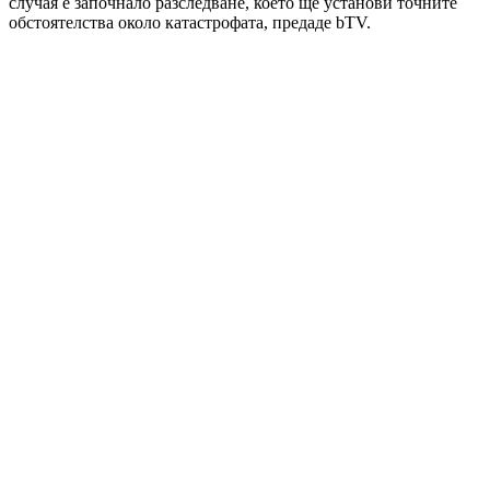
случая е започнало разследване, което ще установи точните
обстоятелства около катастрофата, предаде bTV.