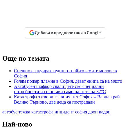
Добави в предпочитани в Google
Още по темата
Спешно евакуираха един от най-големите молове в
София
Голям пожар пламна в София, девет екипа са на място
Автобусен шофьор свали дете със специални
потребности и го остави само на пътя на 37°C
Катастрофа затвори главния път София – Варна край
Велико Търново, две деца са пострадали
автобус
тежка катастрофа
инцидент
софия
дрон
кадри
Най-ново