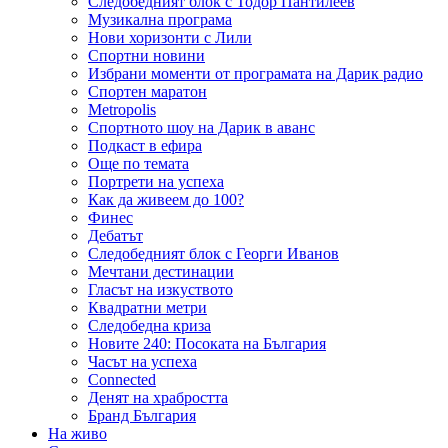
Следобедният блок с Тодор Пантилеев
Музикална програма
Нови хоризонти с Лили
Спортни новини
Избрани моменти от програмата на Дарик радио
Спортен маратон
Metropolis
Спортното шоу на Дарик в аванс
Подкаст в ефира
Още по темата
Портрети на успеха
Как да живеем до 100?
Финес
Дебатът
Следобедният блок с Георги Иванов
Мечтани дестинации
Гласът на изкуството
Квадратни метри
Следобедна криза
Новите 240: Посоката на България
Часът на успеха
Connected
Денят на храбростта
Бранд България
На живо