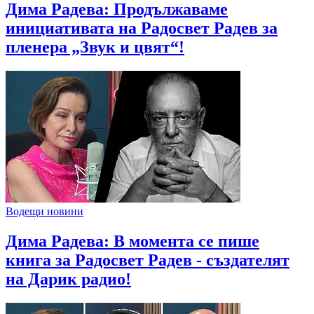
Дима Радева: Продължаваме
инициативата на Радосвет Радев за
пленера „Звук и цвят“!
Водещи новини
Дима Радева: В момента се пише
книга за Радосвет Радев - създателят
на Дарик радио!