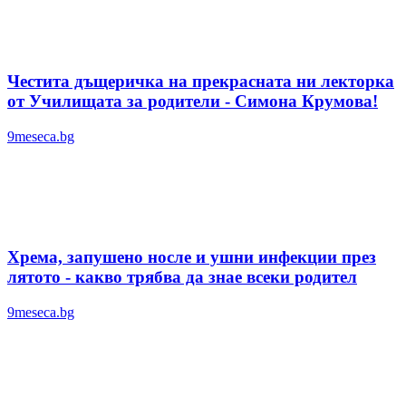
Честита дъщеричка на прекрасната ни лекторка
от Училищата за родители - Симона Крумова!
9meseca.bg
Хрема, запушено носле и ушни инфекции през
лятотo - какво трябва да знае всеки родител
9meseca.bg