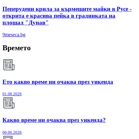
Пеперудени крила за кърмещите майки в Русе -
открита е красива пейка в градинката на
площад "Дунав"
9meseca.bg
Времето
Ето какво време ни очаква през уикенда
01.08.2026
Какво време ни очаква през уикенда?
06.06.2026