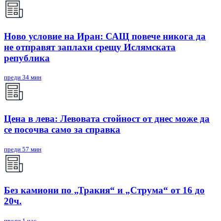
Ново условие на Иран: САЩ повече никога да
не отправят заплахи срещу Ислямската
република
преди 34 мин
Цена в лева: Левовата стойност от днес може да
се посочва само за справка
преди 57 мин
Без камиони по „Тракия“ и „Струма“ от 16 до
20ч.
преди 1 час