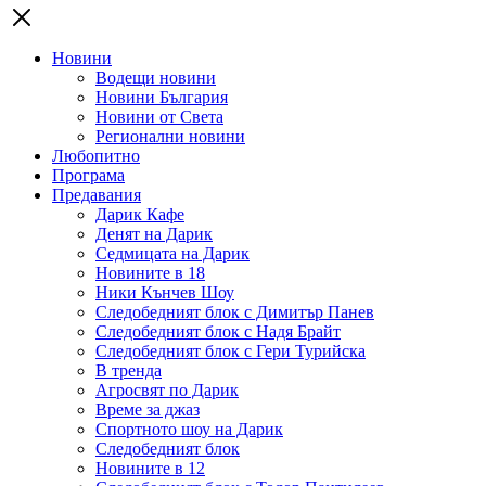
Новини
Водещи новини
Новини България
Новини от Света
Регионални новини
Любопитно
Програма
Предавания
Дарик Кафе
Денят на Дарик
Седмицата на Дарик
Новините в 18
Ники Кънчев Шоу
Следобедният блок с Димитър Панев
Следобедният блок с Надя Брайт
Следобедният блок с Гери Турийска
В тренда
Агросвят по Дарик
Време за джаз
Спортното шоу на Дарик
Следобедният блок
Новините в 12