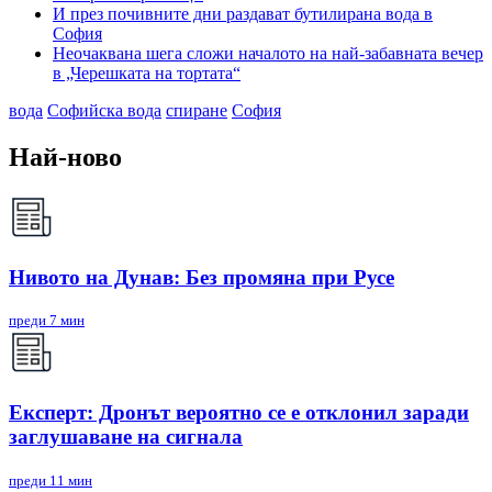
И през почивните дни раздават бутилирана вода в
София
Неочаквана шега сложи началото на най-забавната вечер
в „Черешката на тортата“
вода
Софийска вода
спиране
София
Най-ново
Нивото на Дунав: Без промяна при Русе
преди 7 мин
Експерт: Дронът вероятно се е отклонил заради
заглушаване на сигнала
преди 11 мин