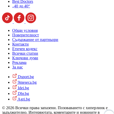
Best Doctors
„40 до 40“
Общи условия
Поверителност
Съдържание от партньори
Контакти
Етичен кодекс
Всички статии
Ключови думи
Реклама
За нас
Dsport.bg
9meseca.bg
Idei.bg
Dbr.bg
Agri.bg
© 2026 Всички права запазени. Позоваването с хиперлинк е
задължително. Интервютата, коментарите и новините в