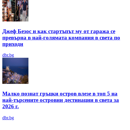
Джеф Безос и как стартъпът му от гаража се
превърна в най-голямата компания в света по
приходи
dbr.bg
Малко познат гръцки остров влезе в топ 5 на
най-търсените островни дестинации в света за
2026 г.
dbr.bg