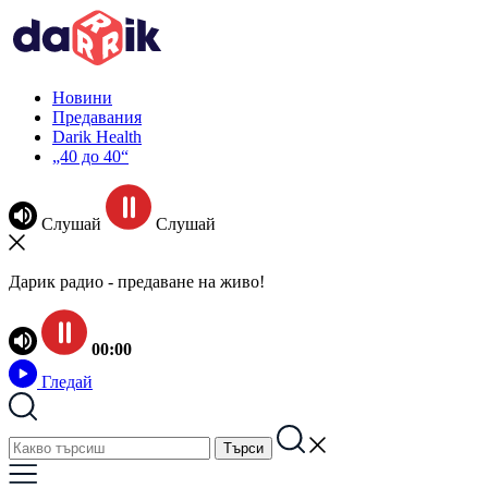
Новини
Предавания
Darik Health
„40 до 40“
Слушай
Слушай
Дарик радио - предаване на живо!
00:00
Гледай