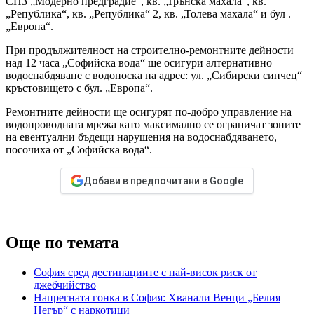
СПЗ „Модерно предградие“, кв. „Трънска махала“, кв.
„Република“, кв. „Република“ 2, кв. „Толева махала“ и бул .
„Европа“.
При продължителност на строително-ремонтните дейности
над 12 часа „Софийска вода“ ще осигури алтернативно
водоснабдяване с водоноска на адрес: ул. „Сибирски синчец“
кръстовището с бул. „Европа“.
Ремонтните дейности ще осигурят по-добро управление на
водопроводната мрежа като максимално се ограничат зоните
на евентуални бъдещи нарушения на водоснабдяването,
посочиха от „Софийска вода“.
Добави в предпочитани в Google
Още по темата
София сред дестинациите с най-висок риск от
джебчийство
Напрегната гонка в София: Хванали Венци „Белия
Негър“ с наркотици