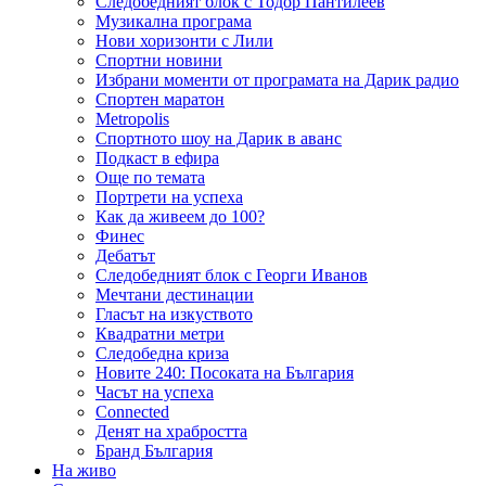
Следобедният блок с Тодор Пантилеев
Музикална програма
Нови хоризонти с Лили
Спортни новини
Избрани моменти от програмата на Дарик радио
Спортен маратон
Metropolis
Спортното шоу на Дарик в аванс
Подкаст в ефира
Още по темата
Портрети на успеха
Как да живеем до 100?
Финес
Дебатът
Следобедният блок с Георги Иванов
Мечтани дестинации
Гласът на изкуството
Квадратни метри
Следобедна криза
Новите 240: Посоката на България
Часът на успеха
Connected
Денят на храбростта
Бранд България
На живо