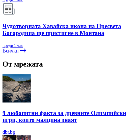
Чудотворната Хавайска икона на Пресвета
Богородица ще пристигне в Монтана
преди 1 час
Всички
От мрежата
9 любопитни факта за древните Олимпийски
игри, които малцина знаят
dbr.bg