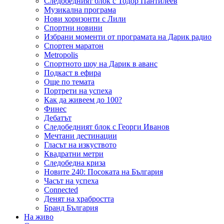
Следобедният блок с Тодор Пантилеев
Музикална програма
Нови хоризонти с Лили
Спортни новини
Избрани моменти от програмата на Дарик радио
Спортен маратон
Metropolis
Спортното шоу на Дарик в аванс
Подкаст в ефира
Още по темата
Портрети на успеха
Как да живеем до 100?
Финес
Дебатът
Следобедният блок с Георги Иванов
Мечтани дестинации
Гласът на изкуството
Квадратни метри
Следобедна криза
Новите 240: Посоката на България
Часът на успеха
Connected
Денят на храбростта
Бранд България
На живо