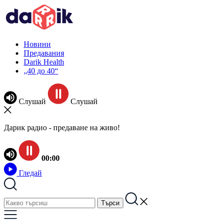
Новини
Предавания
Darik Health
„40 до 40“
Слушай
Слушай
Дарик радио - предаване на живо!
00:00
Гледай