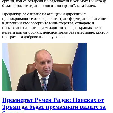
органи, кои са остарели и неадекватни и кои могат и кога да
бъдат автоматизирани и дигитализирани”, каза Радев.
Предвижда се сливане на агенции и дирекции с
припокриващи се отговорности, трансформиране на агенции
в дирекции към ресорните министерства, отпадане и
премахване на излишни междинни звена, съкращаване на
незаети щатни бройки, пенсиониране без заместване, както и
програми за доброволно напускане.
Премиерът Румен Радев: Поисках от
Тръмп да бъдат премахнати визите за