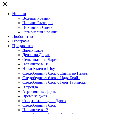
Новини
Водещи новини
Новини България
Новини от Света
Регионални новини
Любопитно
Програма
Предавания
Дарик Кафе
Денят на Дарик
Седмицата на Дарик
Новините в 18
Ники Кънчев Шоу
Следобедният блок с Димитър Панев
Следобедният блок с Надя Брайт
Следобедният блок с Гери Турийска
В тренда
Агросвят по Дарик
Време за джаз
Спортното шоу на Дарик
Следобедният блок
Новините в 12