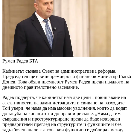
Румен Радев
БТА
Кабинетът създава Съвет за административна реформа.
Председател ще е вицепремиерът и финансов министър Гълъб
Донев. Това обяви премиерът Румен Радев преди началото на
днешното правителствено заседание.
Радев подчерта, че кабинетът има две цели - повишаване на
ефективността на администрацията и свиване на разходите.
Той увери, че няма да има масови уволнения, които да водят
до загуба на капацитет и до правни рискове. „Няма да има
съкращения и преструктуриране преди да бъде извършен
предварителен преглед на структурите и функциите и без
задълбочен анализ за това кои функции се дублират между