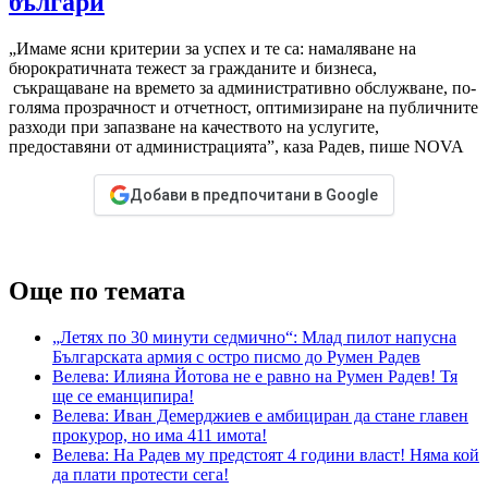
българи
„Имаме ясни критерии за успех и те са: намаляване на
бюрократичната тежест за гражданите и бизнеса,
съкращаване на времето за административно обслужване, по-
голяма прозрачност и отчетност, оптимизиране на публичните
разходи при запазване на качеството на услугите,
предоставяни от администрацията”, каза Радев, пише NOVA
Добави в предпочитани в Google
Още по темата
„Летях по 30 минути седмично“: Млад пилот напусна
Българската армия с остро писмо до Румен Радев
Велева: Илияна Йотова не е равно на Румен Радев! Тя
ще се еманципира!
Велева: Иван Демерджиев е амбициран да стане главен
прокурор, но има 411 имота!
Велева: На Радев му предстоят 4 години власт! Няма кой
да плати протести сега!