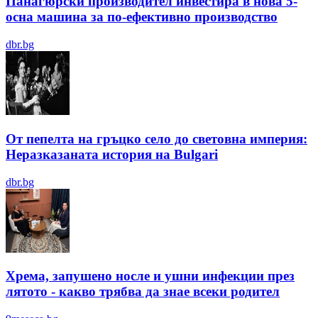
Панагюрски производител инвестира в нова 5-
осна машина за по-ефективно производство
dbr.bg
От пепелта на гръцко село до световна империя:
Неразказаната история на Bulgari
dbr.bg
Хрема, запушено носле и ушни инфекции през
лятотo - какво трябва да знае всеки родител