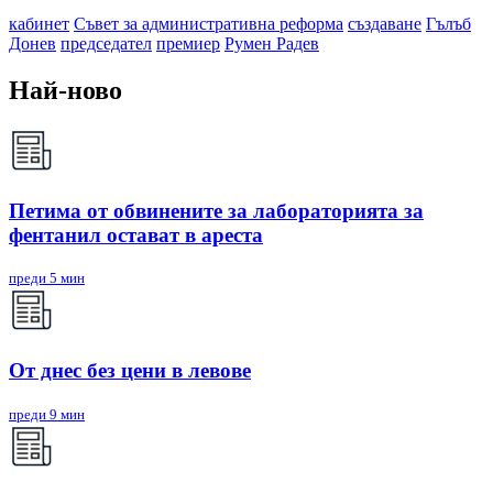
кабинет
Съвет за административна реформа
създаване
Гълъб
Донев
председател
премиер
Румен Радев
Най-ново
Петима от обвинените за лабораторията за
фентанил остават в ареста
преди 5 мин
От днес без цени в левове
преди 9 мин