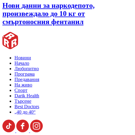
Нови данни за наркодепото,
произвеждало до 10 кг от
смъртоносния фентанил
Новини
Начало
Любопитно
Програма
Предавания
На живо
Спорт
Darik Health
Търсене
Best Doctors
„40 до 40“