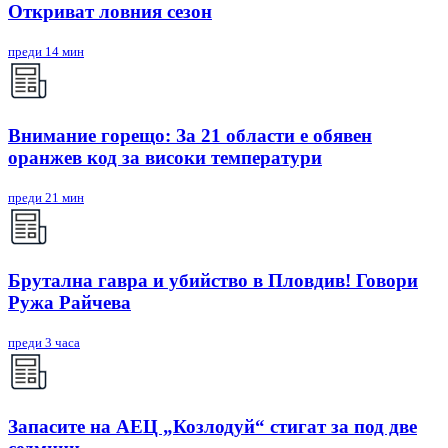
Откриват ловния сезон
преди 14 мин
Внимание горещо: За 21 области е обявен
оранжев код за високи температури
преди 21 мин
Брутална гавра и убийство в Пловдив! Говори
Ружа Райчева
преди 3 часа
Запасите на АЕЦ „Козлодуй“ стигат за под две