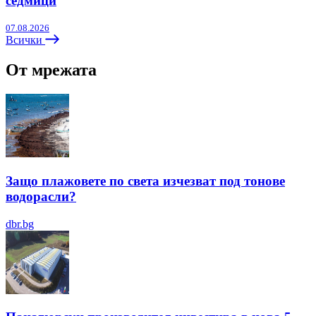
седмици
07.08.2026
Всички
От мрежата
Защо плажовете по света изчезват под тонове
водорасли?
dbr.bg