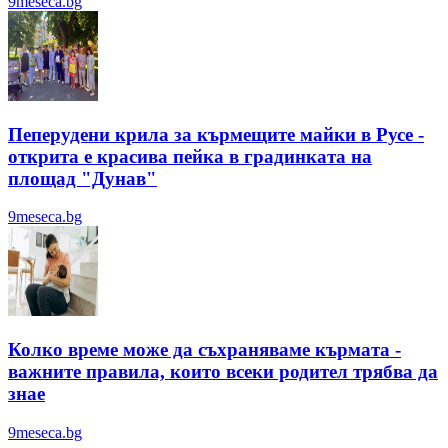
9meseca.bg
Пеперудени крила за кърмещите майки в Русе -
открита е красива пейка в градинката на
площад "Дунав"
9meseca.bg
Колко време може да съхраняваме кърмата -
важните правила, които всеки родител трябва да
знае
9meseca.bg