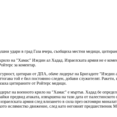
душни удари в град Газа вчера, съобщиха местни медици, цитиран
 крило на "Хамас" Изедин ал Хадад. Израелската армия не е ком
Ройтерс за коментар.
гурност, цитиран от ДПА, обаче лидерът на Бригадите "Изедин а
ттогава той е бил постоянно следен, добави служителят. Ракети,
казаха цитираните от Ройтерс медици.
лидерът на военното крило на "Хамас" е мъртъв. Хадад бе опреде
майки предвид атаката, извършена на тази дата от палестинското
израелската армия след влизането в сила през октомври миналата
кото ислямистко движение, след като неговият предшественик М