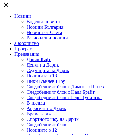
Новини
Водещи новини
Новини България
Новини от Света
Регионални новини
Любопитно
Програма
Предавания
Дарик Кафе
Денят на Дарик
Седмицата на Дарик
Новините в 18
Ники Кънчев Шоу
Следобедният блок с Димитър Панев
Следобедният блок с Надя Брайт
Следобедният блок с Гери Турийска
В тренда
Агросвят по Дарик
Време за джаз
Спортното шоу на Дарик
Следобедният блок
Новините в 12