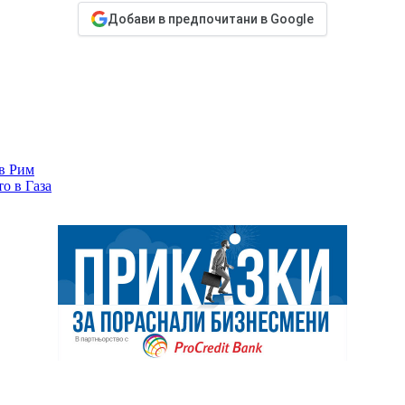
Добави в предпочитани в Google
 в Рим
о в Газа