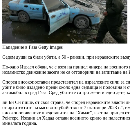
Нападение в Газа
Getty Images
Седем души са били убити, а 50 - ранени, при израелските въз
По-рано Израел обяви, че е взел на прицел лидера на военното
ислямистко движение засега не са отговорили на запитване на 
Според високопоставен представител на израелските сили за си
убит е било издадено преди около една седмица и половина и о
автомобил в град Газа. Сред убитите са три жени и едно дете, 
Би Би Си пише, от своя страна, че според израелските власти 
от архитектите на масовото убийство от 7 октомври 2023 г.", и
високопоставеният представител на "Хамас", взет на прицел от 
Ройтерс. Изедин ал Хадад оглави военното крило на палестинс
миналата година.