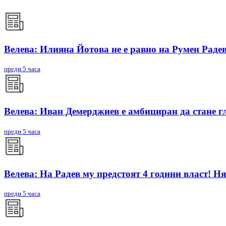
Велева: Илияна Йотова не е равно на Румен Радев
преди 5 часа
Велева: Иван Демерджиев е амбициран да стане г
преди 5 часа
Велева: На Радев му предстоят 4 години власт! Ня
преди 5 часа