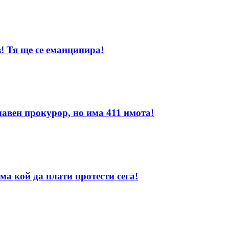
! Тя ще се еманципира!
лавен прокурор, но има 411 имота!
ма кой да плати протести сега!