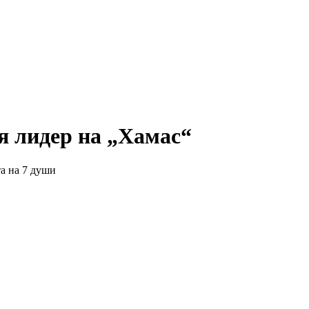
я лидер на „Хамас“
та на 7 души