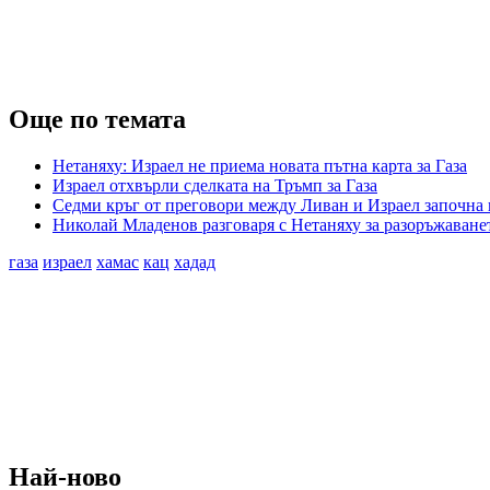
Още по темата
Нетаняху: Израел не приема новата пътна карта за Газа
Израел отхвърли сделката на Тръмп за Газа
Седми кръг от преговори между Ливан и Израел започна
Николай Младенов разговаря с Нетаняху за разоръжаванет
газа
израел
хамас
кац
хадад
Най-ново