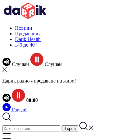
Новини
Предавания
Darik Health
„40 до 40“
Слушай
Слушай
Дарик радио - предаване на живо!
00:00
Гледай