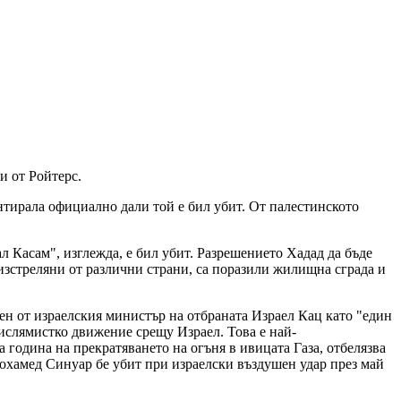
и от Ройтерс.
ентирала официално дали той е бил убит. От палестинското
л Касам", изглежда, е бил убит. Разрешението Хадад да бъде
 изстреляни от различни страни, са поразили жилищна сграда и
лен от израелския министър на отбраната Израел Кац като "един
 ислямистко движение срещу Израел. Това е най-
 година на прекратяването на огъня в ивицата Газа, отбелязва
охамед Синуар бе убит при израелски въздушен удар през май