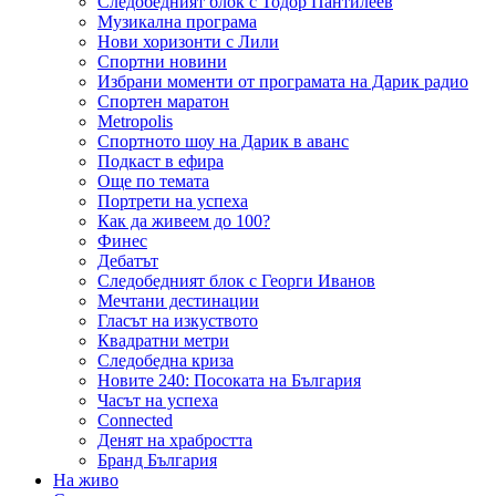
Следобедният блок с Тодор Пантилеев
Музикална програма
Нови хоризонти с Лили
Спортни новини
Избрани моменти от програмата на Дарик радио
Спортен маратон
Metropolis
Спортното шоу на Дарик в аванс
Подкаст в ефира
Още по темата
Портрети на успеха
Как да живеем до 100?
Финес
Дебатът
Следобедният блок с Георги Иванов
Мечтани дестинации
Гласът на изкуството
Квадратни метри
Следобедна криза
Новите 240: Посоката на България
Часът на успеха
Connected
Денят на храбростта
Бранд България
На живо