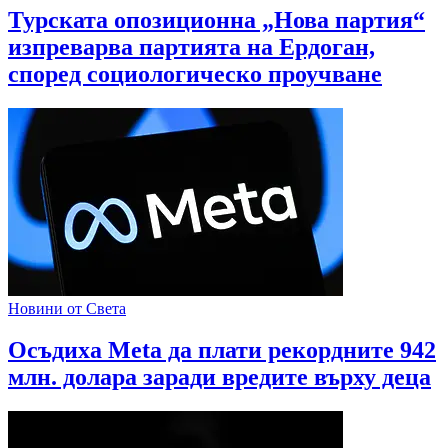
Турската опозиционна „Нова партия“
изпреварва партията на Ердоган,
според социологическо проучване
Новини от Света
Осъдиха Meta да плати рекордните 942
млн. долара заради вредите върху деца