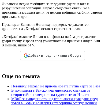
Ливански медии съобщиха за въздушни удари в юга и
разрушителни операции. Израел също така обяви, че е
прехванал въздушна цел и че негови войници са били ранени
при атака с дрон.
Премиерът Бенямин Нетаняху подчерта, че ракетите и
дроновете на „Хизбула“ остават сериозна заплаха.
„Хизбула“ въвлече Ливан в конфликта на 2 март с ракетни
удари срещу Израел след убийството на иранския лидер Али
Хаменей, пише bTV.
Добави в предпочитани в Google
Още по темата
Нетаняху: Израел не приема новата пътна карта за Газа
В полицията в Банско има множество сигнали за
непристойно поведение на туристите от Италия
МВнР за нападението над италиански граждани пред
хотел в София: България категорично осъжда всички