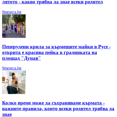
лятотo - какво трябва да знае всеки родител
9meseca.bg
Пеперудени крила за кърмещите майки в Русе -
открита е красива пейка в градинката на
площад "Дунав"
9meseca.bg
Колко време може да съхраняваме кърмата -
важните правила, които всеки родител трябва да
знае