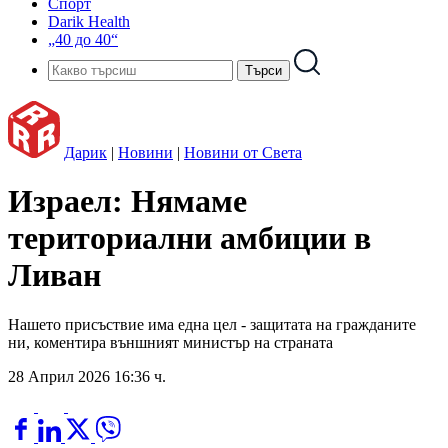
Спорт
Darik Health
„40 до 40“
Дарик
|
Новини
|
Новини от Света
Израел: Нямаме
териториални амбиции в
Ливан
Нашето присъствие има една цел - защитата на гражданите
ни, коментира външният министър на страната
28 Април 2026 16:36 ч.