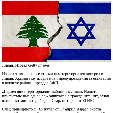
Ливан, Израел
Getty Images
Израел заяви, че не се стреми към териториален контрол в
Ливан. Армията му издаде нови предупреждения за евакуация
в южните райони, предаде АФП.
„Израел няма териториални амбиции в Ливан. Нашето
присъствие има една цел - защитата на гражданите ни“, заяви
външният министър Гидеон Саар, цитиран от БГНЕС.
След примирието с „Хизбула“ от 17 април Израел очерта