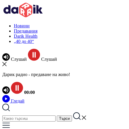
Новини
Предавания
Darik Health
„40 до 40“
Слушай
Слушай
Дарик радио - предаване на живо!
00:00
Гледай