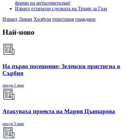
форми на антисемитизъм!
Израел отхвърли сделката на Тръмп за Газа
Израел
Ливан
Хизбула
територия
граждани
Най-ново
На първо посещение: Зеленски пристигна в
Сърбия
преди 1 мин
Атакуваха проекта на Мария Цънцарова
преди 5 мин