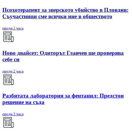
Псохотерапевт за зверското убийство в Пловдив:
Съучастници сме всички ние в обществото
преди 2 часа
Ново двайсет: Одиторът Главчев ще проверява
себе си
преди 2 часа
Разбитата лаборатория за фентанил: Предстои
решение на съда
преди 3 часа