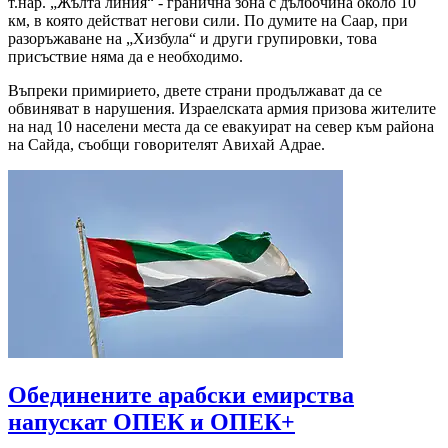
т.нар. „Жълта линия“ - гранична зона с дълбочина около 10
км, в която действат негови сили. По думите на Саар, при
разоръжаване на „Хизбула“ и други групировки, това
присъствие няма да е необходимо.
Въпреки примирието, двете страни продължават да се
обвиняват в нарушения. Израелската армия призова жителите
на над 10 населени места да се евакуират на север към района
на Сайда, съобщи говорителят Авихай Адрае.
Обединените арабски емирства
напускат ОПЕК и ОПЕК+