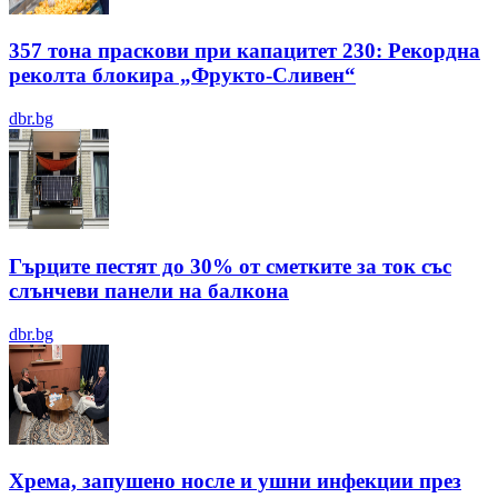
357 тона праскови при капацитет 230: Рекордна
реколта блокира „Фрукто-Сливен“
dbr.bg
Гърците пестят до 30% от сметките за ток със
слънчеви панели на балкона
dbr.bg
Хрема, запушено носле и ушни инфекции през