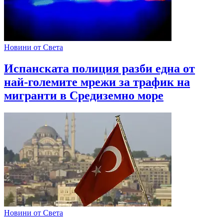
Новини от Света
Испанската полиция разби една от
най-големите мрежи за трафик на
мигранти в Средиземно море
Новини от Света