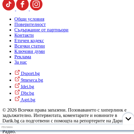
Общи условия
Поверителност
Съдържание от партньори
Контакти
Етичен кодекс
Всички статии
Ключови думи
Реклама
За нас
Dsport.bg
9meseca.bg
Idei.bg
Dbr.bg
Agri.bg
© 2026 Всички права запазени. Позоваването с хиперлинк е
задължително. Интервютата, коментарите и новините в
Darik.bg са подготвени с помощта на репортерите на Дарик
Радио и новинарските емисии на радиото. Снимки: Дарик
РЕКЛАМА
Радио.