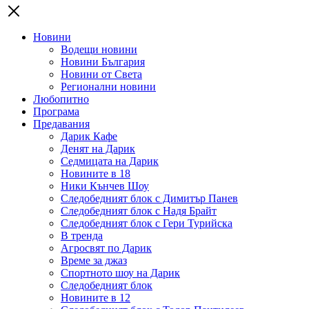
Новини
Водещи новини
Новини България
Новини от Света
Регионални новини
Любопитно
Програма
Предавания
Дарик Кафе
Денят на Дарик
Седмицата на Дарик
Новините в 18
Ники Кънчев Шоу
Следобедният блок с Димитър Панев
Следобедният блок с Надя Брайт
Следобедният блок с Гери Турийска
В тренда
Агросвят по Дарик
Време за джаз
Спортното шоу на Дарик
Следобедният блок
Новините в 12