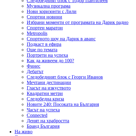
Следобедният блок с Тодор Пантилеев
Музикална програма
Нови хоризонти с Лили
Спортни новини
Избрани моменти от програмата на Дарик радио
Спортен маратон
Metropolis
Спортното шоу на Дарик в аванс
Подкаст в ефира
Още по темата
Портрети на успеха
Как да живеем до 100?
Финес
Дебатът
Следобедният блок с Георги Иванов
Мечтани дестинации
Гласът на изкуството
Квадратни метри
Следобедна криза
Новите 240: Посоката на България
Часът на успеха
Connected
Денят на храбростта
Бранд България
На живо