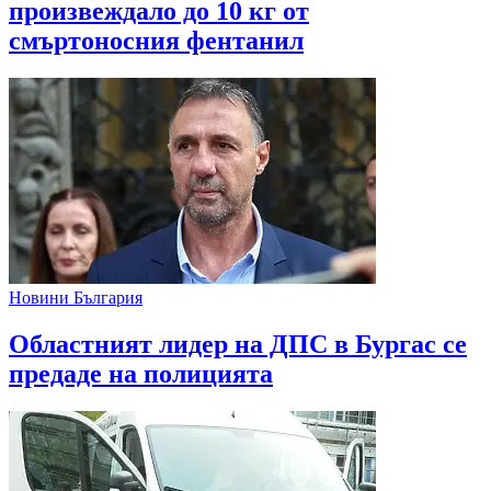
произвеждало до 10 кг от
смъртоносния фентанил
Новини България
Областният лидер на ДПС в Бургас се
предаде на полицията