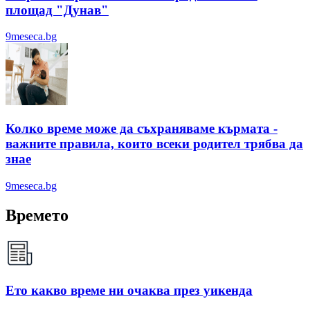
площад "Дунав"
9meseca.bg
Колко време може да съхраняваме кърмата -
важните правила, които всеки родител трябва да
знае
9meseca.bg
Времето
Ето какво време ни очаква през уикенда