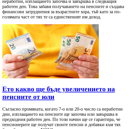
неработни, изплащането започва и завършва в следващия
работен ден. Това забавя получаването на пенсиите и създава
финансови затруднения за възрастните хора, тъй като за по-
голямата част от тях те са единственият им доход.
Ето какво ще бъде увеличението на
пенсиите от юли
Съгласно промяната, когато 7-о или 20-о число са неработни
дни, изплащането на пенсиите ще започва или завършва в
предходния работен ден. По този начин ще се гарантира, че
пенсионерите ще получат своите пенсии и добавки към тях