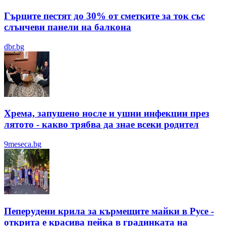
Гърците пестят до 30% от сметките за ток със
слънчеви панели на балкона
dbr.bg
Хрема, запушено носле и ушни инфекции през
лятотo - какво трябва да знае всеки родител
9meseca.bg
Пеперудени крила за кърмещите майки в Русе -
открита е красива пейка в градинката на