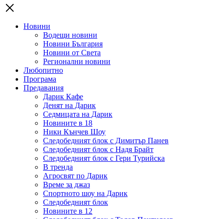
Новини
Водещи новини
Новини България
Новини от Света
Регионални новини
Любопитно
Програма
Предавания
Дарик Кафе
Денят на Дарик
Седмицата на Дарик
Новините в 18
Ники Кънчев Шоу
Следобедният блок с Димитър Панев
Следобедният блок с Надя Брайт
Следобедният блок с Гери Турийска
В тренда
Агросвят по Дарик
Време за джаз
Спортното шоу на Дарик
Следобедният блок
Новините в 12