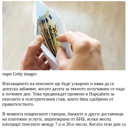
пари
Getty images
Изплащането на пенсиите ще бъде ускорено и няма да се
допуска забавяне, когато датата за тяхното получаване се пада
в почивен ден. Това предвиждат промени в Наредбата за
пенсиите и осигурителния стаж, които бяха одобрени от
правителството.
В момента пощенските станции, банките и други доставчици
на платежни услуги, лицензирани от БНБ, всеки месец
изплащат пенсиите между 7-о и 20-о число. Когато тези дни са