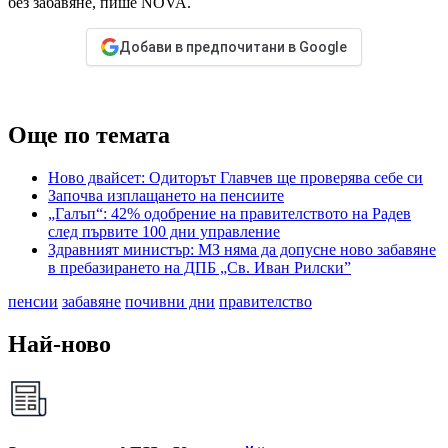
без забавяне, пише NOVA.
Добави в предпочитани в Google
Още по темата
Ново двайсет: Одиторът Главчев ще проверява себе си
Започва изплащането на пенсиите
„Галъп“: 42% одобрение на правителството на Радев
след първите 100 дни управление
Здравният министър: МЗ няма да допусне ново забавяне
в пребазирането на ДПБ „Св. Иван Рилски”
пенсии
забавяне
почивни дни
правителство
Най-ново