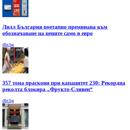
Лидл България поетапно преминава към
обозначаване на цените само в евро
dbr.bg
357 тона праскови при капацитет 230: Рекордна
реколта блокира „Фрукто-Сливен“
dbr.bg