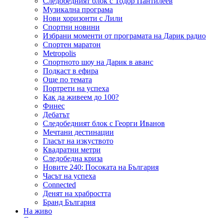
Следобедният блок с Тодор Пантилеев
Музикална програма
Нови хоризонти с Лили
Спортни новини
Избрани моменти от програмата на Дарик радио
Спортен маратон
Metropolis
Спортното шоу на Дарик в аванс
Подкаст в ефира
Още по темата
Портрети на успеха
Как да живеем до 100?
Финес
Дебатът
Следобедният блок с Георги Иванов
Мечтани дестинации
Гласът на изкуството
Квадратни метри
Следобедна криза
Новите 240: Посоката на България
Часът на успеха
Connected
Денят на храбростта
Бранд България
На живо