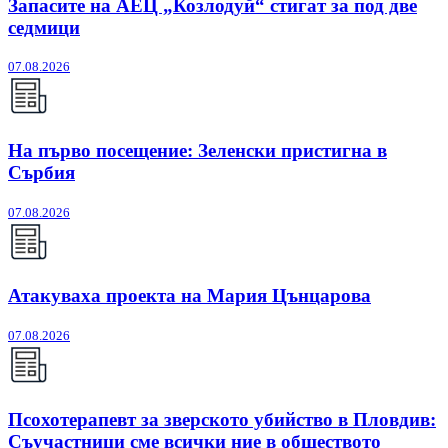
Запасите на АЕЦ „Козлодуй“ стигат за под две
седмици
07.08.2026
На първо посещение: Зеленски пристигна в
Сърбия
07.08.2026
Атакуваха проекта на Мария Цънцарова
07.08.2026
Псохотерапевт за зверското убийство в Пловдив:
Съучастници сме всички ние в обществото