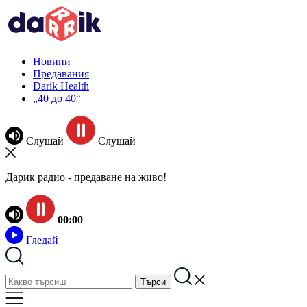
Новини
Предавания
Darik Health
„40 до 40“
Слушай
Слушай
Дарик радио - предаване на живо!
00:00
Гледай