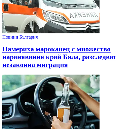
Новини България
Намериха мароканец с множество
наранявания край Бяла, разследват
незаконна миграция