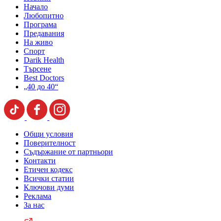
Начало
Любопитно
Програма
Предавания
На живо
Спорт
Darik Health
Търсене
Best Doctors
„40 до 40“
Общи условия
Поверителност
Съдържание от партньори
Контакти
Етичен кодекс
Всички статии
Ключови думи
Реклама
За нас