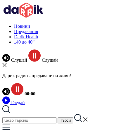
Новини
Предавания
Darik Health
„40 до 40“
Слушай
Слушай
Дарик радио - предаване на живо!
00:00
Гледай