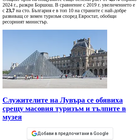
2024 г., разкри Боршош. В сравнение с 2019 г. увеличението е
с
23,7
на сто. България е в топ 10 на страните с най-добре
развиващ се зимен туризъм според Евростат, обобщи
ресорният министър.
Служителите на Лувъра се обявиха
срещу масовия туризъм и тълпите в
музея
Добави в предпочитани в Google