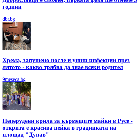
години
dbr.bg
Хрема, запушено носле и ушни инфекции през
лятотo - какво трябва да знае всеки родител
9meseca.bg
Пеперудени крила за кърмещите майки в Русе -
открита е красива пейка в градинката на
площад "Дунав"