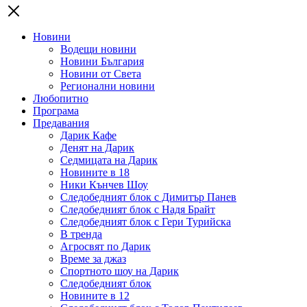
Новини
Водещи новини
Новини България
Новини от Света
Регионални новини
Любопитно
Програма
Предавания
Дарик Кафе
Денят на Дарик
Седмицата на Дарик
Новините в 18
Ники Кънчев Шоу
Следобедният блок с Димитър Панев
Следобедният блок с Надя Брайт
Следобедният блок с Гери Турийска
В тренда
Агросвят по Дарик
Време за джаз
Спортното шоу на Дарик
Следобедният блок
Новините в 12