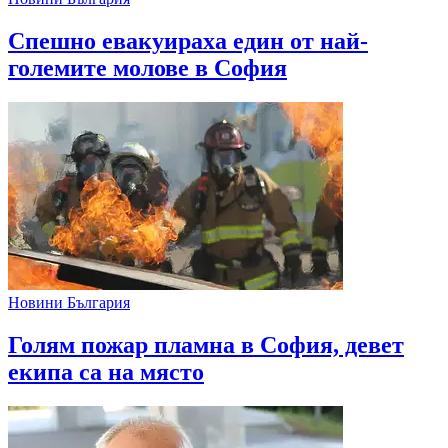
Спешно евакуираха един от най-
големите молове в София
Новини България
Голям пожар пламна в София, девет
екипа са на място