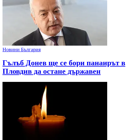
Новини България
Гълъб Донев ще се бори панаирът в
Пловдив да остане държавен