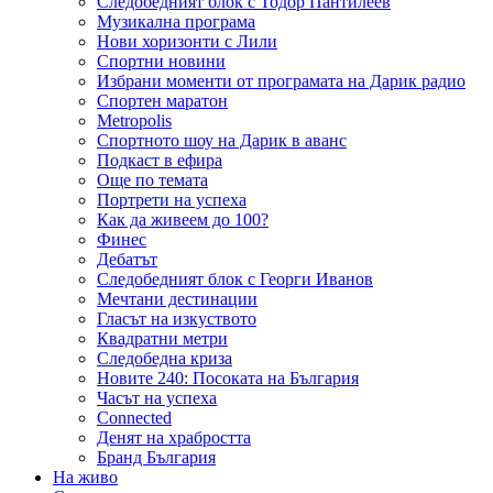
Следобедният блок с Тодор Пантилеев
Музикална програма
Нови хоризонти с Лили
Спортни новини
Избрани моменти от програмата на Дарик радио
Спортен маратон
Metropolis
Спортното шоу на Дарик в аванс
Подкаст в ефира
Още по темата
Портрети на успеха
Как да живеем до 100?
Финес
Дебатът
Следобедният блок с Георги Иванов
Мечтани дестинации
Гласът на изкуството
Квадратни метри
Следобедна криза
Новите 240: Посоката на България
Часът на успеха
Connected
Денят на храбростта
Бранд България
На живо