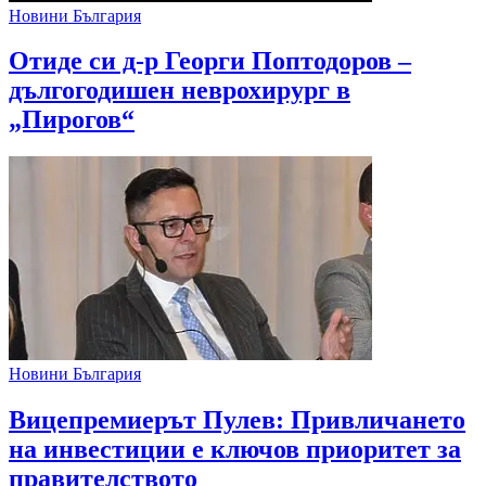
Новини България
Отиде си д-р Георги Поптодоров –
дългогодишен неврохирург в
„Пирогов“
Новини България
Вицепремиерът Пулев: Привличането
на инвестиции е ключов приоритет за
правителството