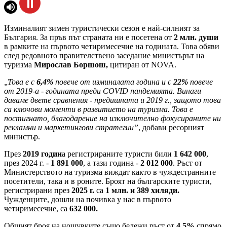
Изминалият зимен туристически сезон е най-силният за
България. За пръв път страната ни е посетена от
2 млн. души
в рамките на първото четиримесечие на годината. Това обяви
след редовното правителствено заседание министърът на
туризма
Мирослав Боршош,
цитиран от NOVA.
„Това е с
6,4%
повече от изминалата година и с
22%
повече
от 2019-а - годината преди COVID пандемията. Винаги
даваме двете сравнения - предишната и 2019 г., защото това
са ключови моменти в развитието на туризма. Това е
постигнато, благодарение на изключително фокусираните ни
рекламни и маркетингови стратегии”
, добави ресорният
министър.
През
2019 годин
а регистрираните туристи били
1 642 000
,
през 2024 г. -
1 891 000
, а тази година -
2 012 000
. Ръст от
Министерството на туризма виждат както в чуждестранните
посетители, така и в роните. Броят на българските туристи,
регистрирани през
2025 г.
са
1 млн. и 389 хиляди.
Чужденците, дошли на почивка у нас в първото
четиримесечие, са
632 000.
Общият броя на нощувките също бележи ръст от
4,5%
спрямо