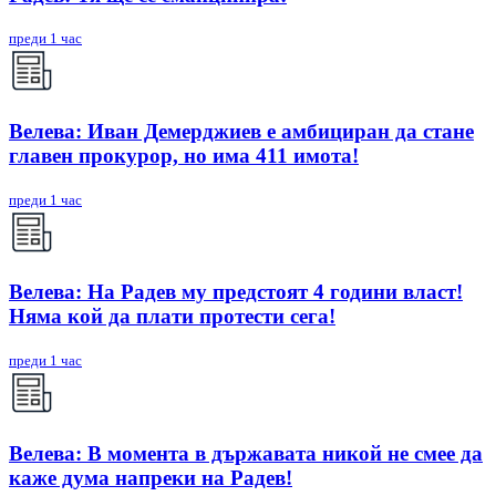
преди 1 час
Велева: Иван Демерджиев е амбициран да стане
главен прокурор, но има 411 имота!
преди 1 час
Велева: На Радев му предстоят 4 години власт!
Няма кой да плати протести сега!
преди 1 час
Велева: В момента в държавата никой не смее да
каже дума напреки на Радев!