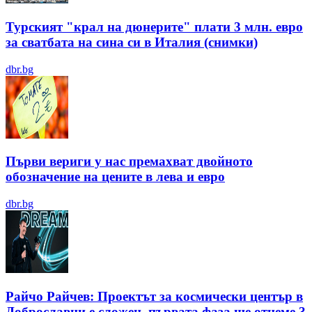
Турският "крал на дюнерите" плати 3 млн. евро
за сватбата на сина си в Италия (снимки)
dbr.bg
Първи вериги у нас премахват двойното
обозначение на цените в лева и евро
dbr.bg
Райчо Райчев: Проектът за космически център в
Доброславци е сложен, първата фаза ще отнеме 3