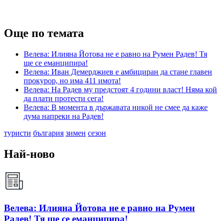
Още по темата
Велева: Илияна Йотова не е равно на Румен Радев! Тя
ще се еманципира!
Велева: Иван Демерджиев е амбициран да стане главен
прокурор, но има 411 имота!
Велева: На Радев му предстоят 4 години власт! Няма кой
да плати протести сега!
Велева: В момента в държавата никой не смее да каже
дума напреки на Радев!
туристи
българия
зимен
сезон
Най-ново
Велева: Илияна Йотова не е равно на Румен
Радев! Тя ще се еманципира!