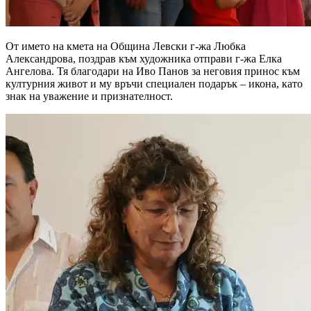
От името на кмета на Община Левски г-жа Любка
Александрова, поздрав към художника отправи г-жа Елка
Ангелова. Тя благодари на Иво Панов за неговия принос към
културния живот и му връчи специален подарък – икона, като
знак на уважение и признателност.