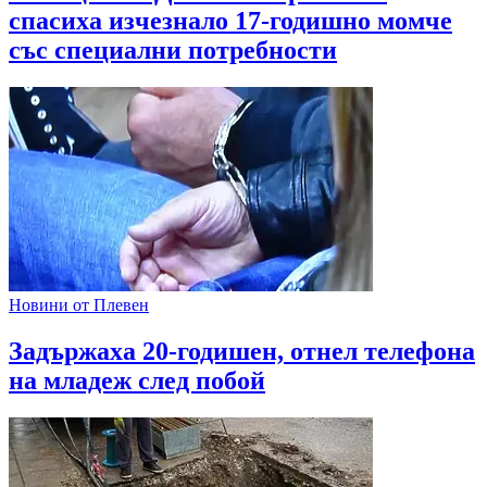
спасиха изчезнало 17-годишно момче
със специални потребности
Новини от Плевен
Задържаха 20-годишен, отнел телефона
на младеж след побой