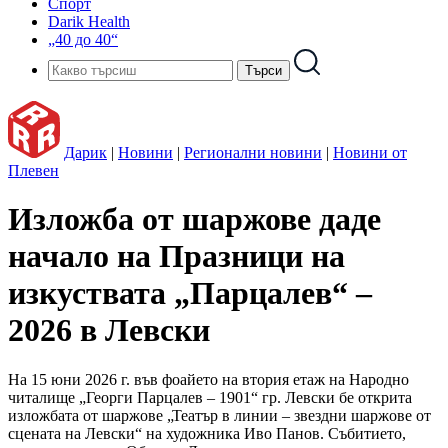
Спорт
Darik Health
„40 до 40“
Дарик
|
Новини
|
Регионални новини
|
Новини от
Плевен
Изложба от шаржове даде
начало на Празници на
изкуствата „Парцалев“ –
2026 в Левски
На 15 юни 2026 г. във фоайето на втория етаж на Народно
читалище „Георги Парцалев – 1901“ гр. Левски бе открита
изложбата от шаржове „Театър в линии – звездни шаржове от
сцената на Левски“ на художника Иво Панов. Събитието,