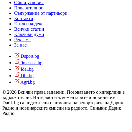
Общи условия
Поверителност
Съдържание от партньори
Контакти
Етичен кодекс
Всички статии
Ключови думи
Реклама
За нас
Dsport.bg
9meseca.bg
Idei.bg
Dbr.bg
Agri.bg
© 2026 Всички права запазени. Позоваването с хиперлинк е
задължително. Интервютата, коментарите и новините в
Darik.bg са подготвени с помощта на репортерите на Дарик
Радио и новинарските емисии на радиото. Снимки: Дарик
Радио.