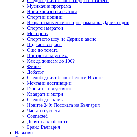
Следобедният блок с Тодор Пантилеев
Музикална програма
Нови хоризонти с Лили
Спортни новини
Избрани моменти от програмата на Дарик радио
Спортен маратон
Metropolis
Спортното шоу на Дарик в аванс
Подкаст в ефира
Още по темата
Портрети на успеха
Как да живеем до 100?
Финес
Дебатът
Следобедният блок с Георги Иванов
Мечтани дестинации
Гласът на изкуството
Квадратни метри
Следобедна криза
Новите 240: Посоката на България
Часът на успеха
Connected
Денят на храбростта
Бранд България
На живо