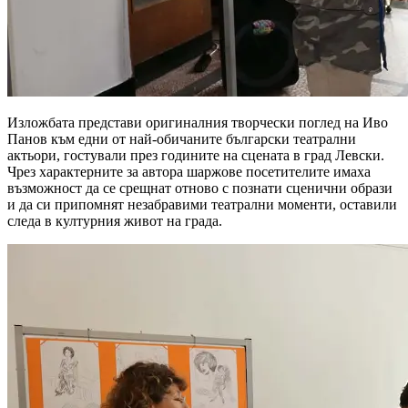
Изложбата представи оригиналния творчески поглед на Иво
Панов към едни от най-обичаните български театрални
актьори, гостували през годините на сцената в град Левски.
Чрез характерните за автора шаржове посетителите имаха
възможност да се срещнат отново с познати сценични образи
и да си припомнят незабравими театрални моменти, оставили
следа в културния живот на града.