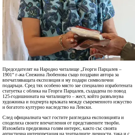
Председателят на Народно читалище „Георги Парцалев –
1901“ г-жа Снежина Любенова също поздрави автора за
впечатляващата експозиция и му подари символични
подаръци. Сред тях особено място зае специално изработената
статуетка с облика на Георги Парцалев, създадена по повод
125-годишнината на читалището – жест, който развълнува
художника и подчерта връзката между съвременното изкуство
и богатото културно наследство на Левски.
След официалната част гостите разгледаха експозицията и
споделиха своите впечатления от представените творби.
Изложбата предизвика голям интерес, както със своята
артистична интерпретация на театралните личности, така и с