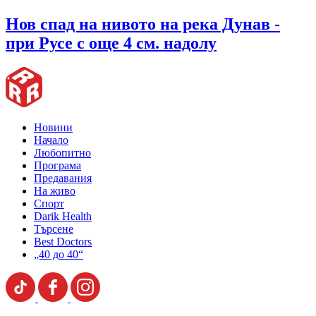
Нов спад на нивото на река Дунав -
при Русе с още 4 см. надолу
Новини
Начало
Любопитно
Програма
Предавания
На живо
Спорт
Darik Health
Търсене
Best Doctors
„40 до 40“