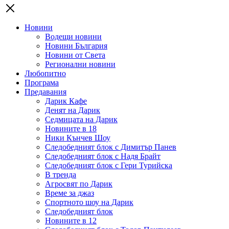
Новини
Водещи новини
Новини България
Новини от Света
Регионални новини
Любопитно
Програма
Предавания
Дарик Кафе
Денят на Дарик
Седмицата на Дарик
Новините в 18
Ники Кънчев Шоу
Следобедният блок с Димитър Панев
Следобедният блок с Надя Брайт
Следобедният блок с Гери Турийска
В тренда
Агросвят по Дарик
Време за джаз
Спортното шоу на Дарик
Следобедният блок
Новините в 12