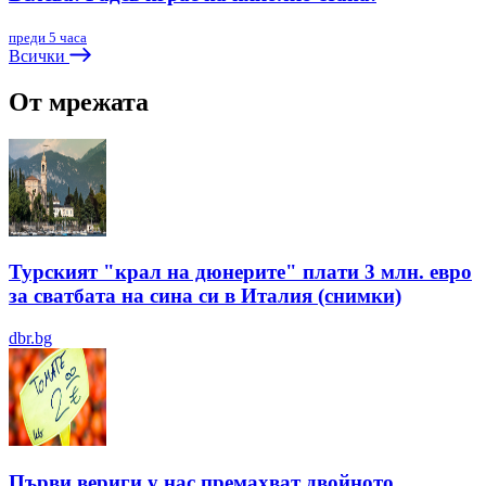
преди 5 часа
Всички
От мрежата
Турският "крал на дюнерите" плати 3 млн. евро
за сватбата на сина си в Италия (снимки)
dbr.bg
Първи вериги у нас премахват двойното