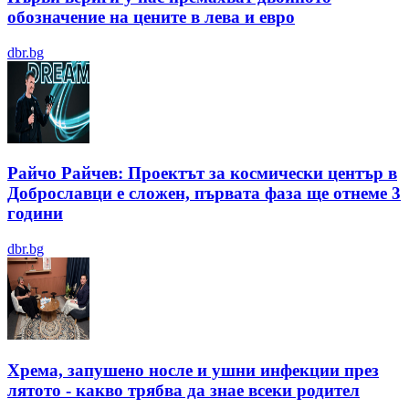
обозначение на цените в лева и евро
dbr.bg
Райчо Райчев: Проектът за космически център в
Доброславци е сложен, първата фаза ще отнеме 3
години
dbr.bg
Хрема, запушено носле и ушни инфекции през
лятотo - какво трябва да знае всеки родител