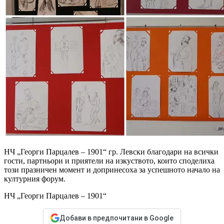
НЧ „Георги Парцалев – 1901“ гр. Левски благодари на всички
гости, партньори и приятели на изкуството, които споделиха
този празничен момент и допринесоха за успешното начало на
културния форум.
НЧ „Георги Парцалев – 1901“
Добави в предпочитани в Google