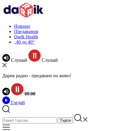
Новини
Предавания
Darik Health
„40 до 40“
Слушай
Слушай
Дарик радио - предаване на живо!
00:00
Гледай