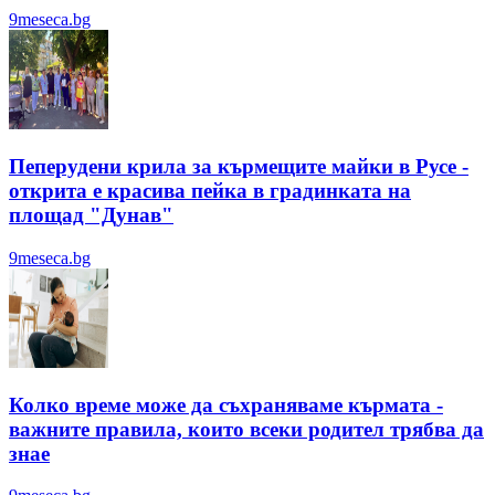
9meseca.bg
Пеперудени крила за кърмещите майки в Русе -
открита е красива пейка в градинката на
площад "Дунав"
9meseca.bg
Колко време може да съхраняваме кърмата -
важните правила, които всеки родител трябва да
знае