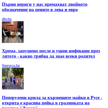
Първи вериги у нас премахват двойното
обозначение на цените в лева и евро
dbr.bg
Хрема, запушено носле и ушни инфекции през
лятотo - какво трябва да знае всеки родител
9meseca.bg
Пеперудени крила за кърмещите майки в Русе -
открита е красива пейка в градинката на