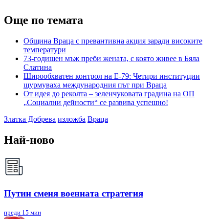
Още по темата
Община Враца с превантивна акция заради високите
температури
73-годишен мъж преби жената, с която живее в Бяла
Слатина
Широобхватен контрол на Е-79: Четири институции
щурмуваха международния път при Враца
От идея до реколта – зеленчуковата градина на ОП
„Социални дейности“ се развива успешно!
Златка Добрева
изложба
Враца
Най-ново
Путин сменя военната стратегия
преди 15 мин