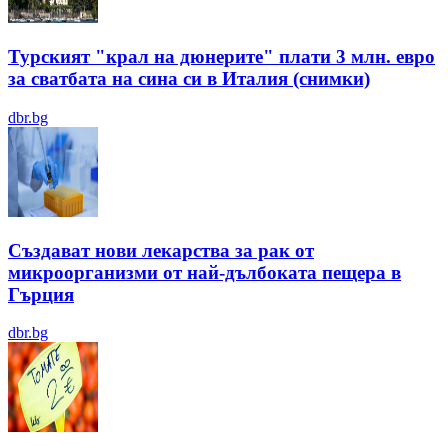
Турският "крал на дюнерите" плати 3 млн. евро
за сватбата на сина си в Италия (снимки)
dbr.bg
Създават нови лекарства за рак от
микроорганизми от най-дълбоката пещера в
Гърция
dbr.bg