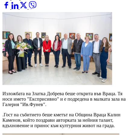
Изложбата на Златка Добрева беше открита във Враца. Тя
носи името "Експрисивно" и е подредена в малката зала на
Галерия "Ив.Фунев".
.Гост на събитието беше кметът на Община Враца Калин
Каменов, който поздрави авторката за нейния талант,
вдъхновение и принос към културния живот на града.