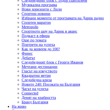
Следобедният блок с Тодор Пантилеев
Музикална програма
Нови хоризонти с Лили
Спортни новини
Избрани моменти от програмата на Дарик радио
Спортен маратон
Metropolis
Спортното шоу на Дарик в аванс
Подкаст в ефира
Още по темата
Портрети на успеха
Как да живеем до 100?
Финес
Дебатът
Следобедният блок с Георги Иванов
Мечтани дестинации
Гласът на изкуството
Квадратни метри
Следобедна криза
Новите 240: Посоката на България
Часът на успеха
Connected
Денят на храбростта
Бранд България
На живо