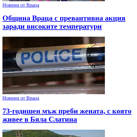
Новини от Враца
Община Враца с превантивна акция
заради високите температури
Новини от Враца
73-годишен мъж преби жената, с която
живее в Бяла Слатина