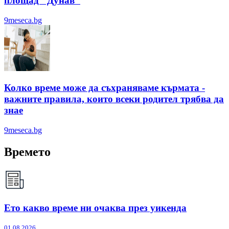
площад "Дунав"
9meseca.bg
Колко време може да съхраняваме кърмата -
важните правила, които всеки родител трябва да
знае
9meseca.bg
Времето
Ето какво време ни очаква през уикенда
01.08.2026