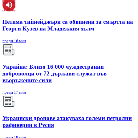
Петима тийнейджъри са обвинени за смъртта на
Георги Кузев на Младежкия хълм
преди 16 мин
Украйна: Близо 16 000 чуждестранни
доброволци от 72 държави служат във
въоръжените сили
преди 17 мин
Украински дронове атакуваха големи петролни
рафинерии в Русия
преди 18 мин