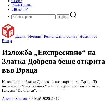
Спорт
Darik Health
„40 до 40“
Дарик
|
Новини
|
Регионални новини
|
Новини от
Враца
Изложба „Експресивно“ на
Златка Добрева беше открита
във Враца
Изложбата на Златка Добрева беше открита във Враца. Тя
носи името "Експрисивно" и е подредена в малката зала на
Галерия "Ив.Фунев". ...
Анелия Костова
07 Май 2026 20:17 ч.