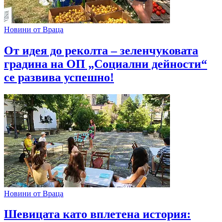
Новини от Враца
От идея до реколта – зеленчуковата
градина на ОП „Социални дейности“
се развива успешно!
Новини от Враца
Шевицата като вплетена история: