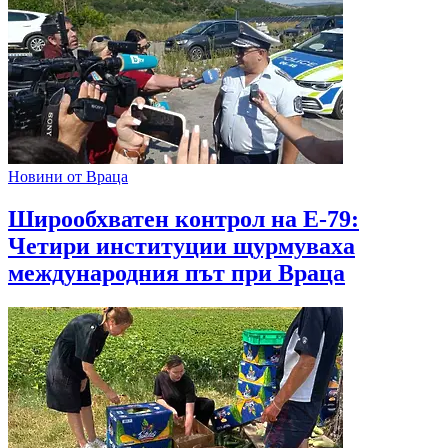
Новини от Враца
Широобхватен контрол на Е-79:
Четири институции щурмуваха
международния път при Враца