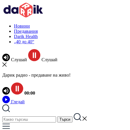
Новини
Предавания
Darik Health
„40 до 40“
Слушай
Слушай
Дарик радио - предаване на живо!
00:00
Гледай