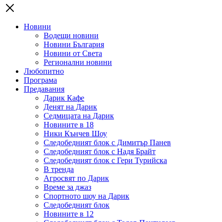
Новини
Водещи новини
Новини България
Новини от Света
Регионални новини
Любопитно
Програма
Предавания
Дарик Кафе
Денят на Дарик
Седмицата на Дарик
Новините в 18
Ники Кънчев Шоу
Следобедният блок с Димитър Панев
Следобедният блок с Надя Брайт
Следобедният блок с Гери Турийска
В тренда
Агросвят по Дарик
Време за джаз
Спортното шоу на Дарик
Следобедният блок
Новините в 12