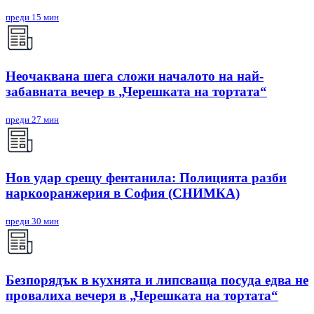
преди 15 мин
Неочаквана шега сложи началото на най-
забавната вечер в „Черешката на тортата“
преди 27 мин
Нов удар срещу фентанила: Полицията разби
наркооранжерия в София (СНИМКА)
преди 30 мин
Безпорядък в кухнята и липсваща посуда едва не
провалиха вечеря в „Черешката на тортата“