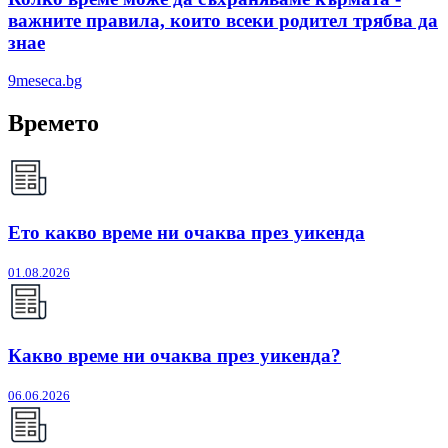
важните правила, които всеки родител трябва да
знае
9meseca.bg
Времето
Ето какво време ни очаква през уикенда
01.08.2026
Какво време ни очаква през уикенда?
06.06.2026