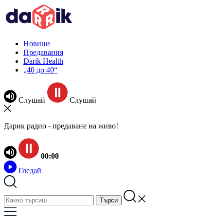
Новини
Предавания
Darik Health
„40 до 40“
Слушай
Слушай
Дарик радио - предаване на живо!
00:00
Гледай