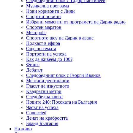
Следобедният блок с Тодор Пантилеев
Музикална програма
Нови хоризонти с Лили
Спортни новини
Избрани моменти от програмата на Дарик радио
Спортен маратон
Metropolis
Спортното шоу на Дарик в аванс
Подкаст в ефира
Още по темата
Портрети на успеха
Как да живеем до 100?
Финес
Дебатът
Следобедният блок с Георги Иванов
Мечтани дестинации
Гласът на изкуството
Квадратни метри
Следобедна криза
Новите 240: Посоката на България
Часът на успеха
Connected
Денят на храбростта
Бранд България
На живо