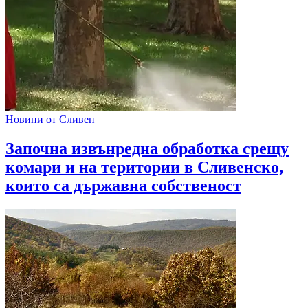
Новини от Сливен
Започна извънредна обработка срещу
комари и на територии в Сливенско,
които са държавна собственост