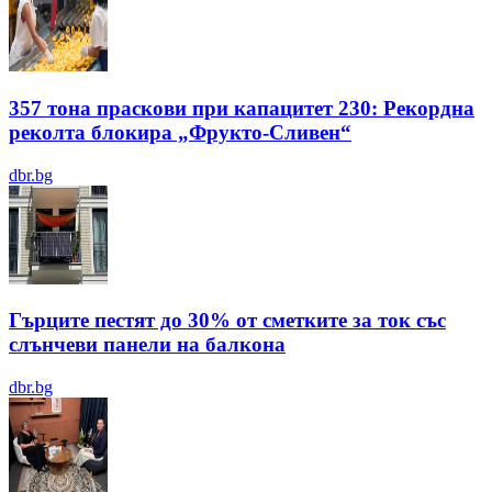
357 тона праскови при капацитет 230: Рекордна
реколта блокира „Фрукто-Сливен“
dbr.bg
Гърците пестят до 30% от сметките за ток със
слънчеви панели на балкона
dbr.bg