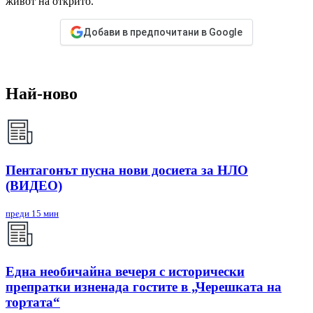
живот на открито.
Добави в предпочитани в Google
Най-ново
Пентагонът пусна нови досиета за НЛО
(ВИДЕО)
преди 15 мин
Една необичайна вечеря с исторически
препратки изненада гостите в „Черешката на
тортата“