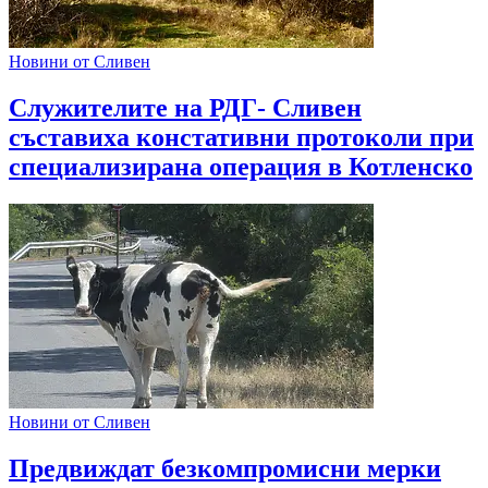
Новини от Сливен
Служителите на РДГ- Сливен
съставиха констативни протоколи при
специализирана операция в Котленско
Новини от Сливен
Предвиждат безкомпромисни мерки