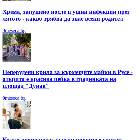
Хрема, запушено носле и ушни инфекции през
лятотo - какво трябва да знае всеки родител
9meseca.bg
Пеперудени крила за кърмещите майки в Русе -
открита е красива пейка в градинката на
площад "Дунав"
9meseca.bg
Колко време може да съхраняваме кърмата -