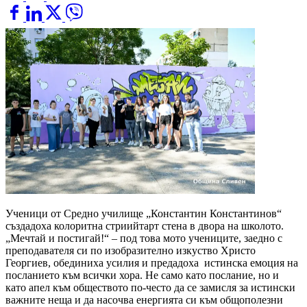
Ученици от Средно училище „Константин Константинов“
създадоха колоритна стриийтарт стена в двора на школото.
„Мечтай и постигай!“ – под това мото учениците, заедно с
преподавателя си по изобразително изкуство Христо
Георгиев, обединиха усилия и предадоха истинска емоция на
посланието към всички хора. Не само като послание, но и
като апел към обществото по-често да се замисля за истински
важните неща и да насочва енергията си към общополезни