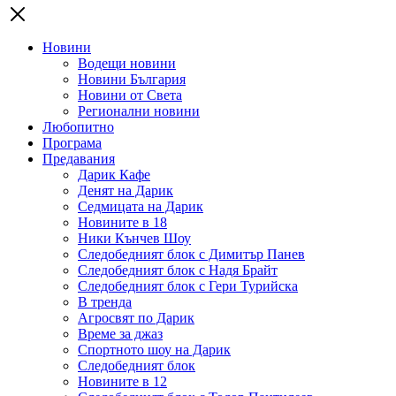
Новини
Водещи новини
Новини България
Новини от Света
Регионални новини
Любопитно
Програма
Предавания
Дарик Кафе
Денят на Дарик
Седмицата на Дарик
Новините в 18
Ники Кънчев Шоу
Следобедният блок с Димитър Панев
Следобедният блок с Надя Брайт
Следобедният блок с Гери Турийска
В тренда
Агросвят по Дарик
Време за джаз
Спортното шоу на Дарик
Следобедният блок
Новините в 12