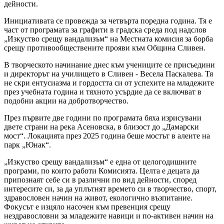
дейности.
Инициативата се провежда за четвърта поредна година. Тя е
част от програмата за графити в градска среда под надслов
„Изкуство срещу вандализъм“ на Местната комисия за борба
срещу противообществените прояви към Община Сливен.
В творческото начинание днес към учениците се присъедини
и директорът на училището в Сливен - Весела Паскалева. Тя
не скри ентусиазма и гордостта си от успехите на младежите
през учебната година и тяхното усърдие да се включват в
подобни акции на добротворчество.
През първите две години по програмата бяха изрисувани
двете страни на река Асеновска, в близост до „Дамарски
мост“. Локацията през 2025 година беше мостът в алеите на
парк „Юнак“.
„Изкуство срещу вандализъм“ е една от целогодишните
програми, по които работи Комисията. Целта е децата да
припознаят себе си в различни по вид дейности, според
интересите си, за да уплътнят времето си в творчество, спорт,
здравословен начин на живот, екологично възпитание.
Фокусът е изцяло насочен към превенция срещу
нездравословни за младежите навици и по-активен начин на