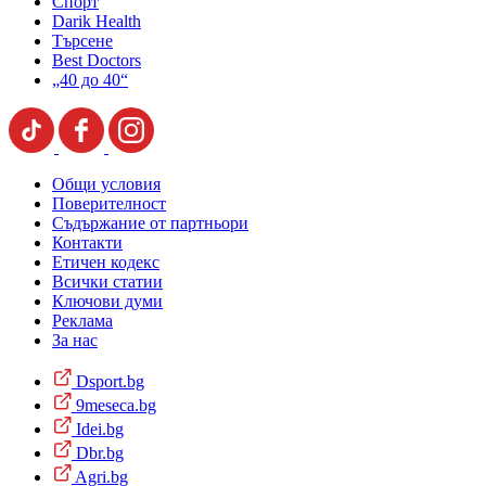
Спорт
Darik Health
Търсене
Best Doctors
„40 до 40“
Общи условия
Поверителност
Съдържание от партньори
Контакти
Етичен кодекс
Всички статии
Ключови думи
Реклама
За нас
Dsport.bg
9meseca.bg
Idei.bg
Dbr.bg
Agri.bg