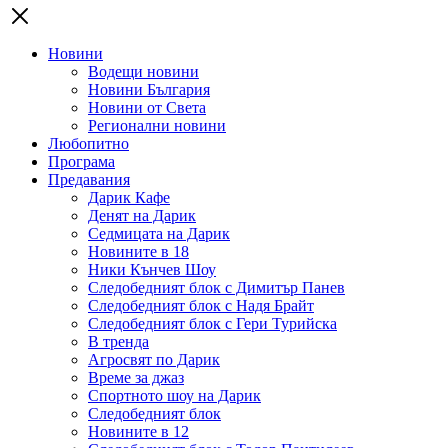
Новини
Водещи новини
Новини България
Новини от Света
Регионални новини
Любопитно
Програма
Предавания
Дарик Кафе
Денят на Дарик
Седмицата на Дарик
Новините в 18
Ники Кънчев Шоу
Следобедният блок с Димитър Панев
Следобедният блок с Надя Брайт
Следобедният блок с Гери Турийска
В тренда
Агросвят по Дарик
Време за джаз
Спортното шоу на Дарик
Следобедният блок
Новините в 12