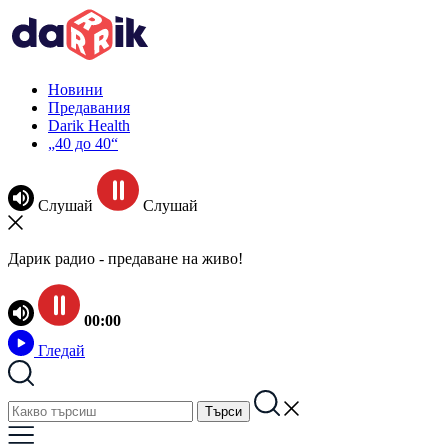
Новини
Предавания
Darik Health
„40 до 40“
Слушай
Слушай
Дарик радио - предаване на живо!
00:00
Гледай