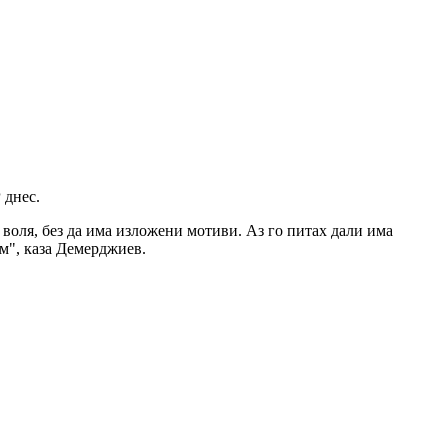
 днес.
воля, без да има изложени мотиви. Аз го питах дали има
ям", каза Демерджиев.