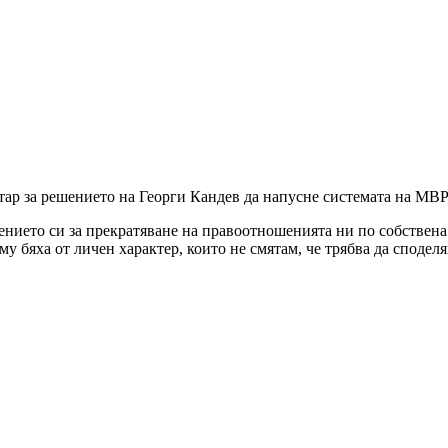
р за решението на Георги Кандев да напусне системата на МВР
ението си за прекратяване на правоотношенията ни по собствена 
у бяха от личен характер, които не смятам, че трябва да сподел