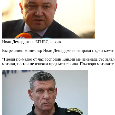
Иван Демерджиев
БГНЕС, архив
Вътрешният министър Иван Демерджиев направи първи комента
"Преди по-малко от час господин Кандев ме изненада със заявл
мотиви, но той не изложи пред мен такива. По-скоро мотивите м