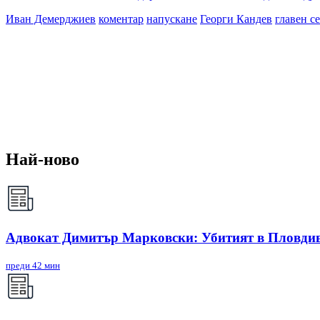
Иван Демерджиев
коментар
напускане
Георги Кандев
главен с
Най-ново
Адвокат Димитър Марковски: Убитият в Пловдив 
преди 42 мин