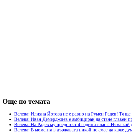
Още по темата
Велева: Илияна Йотова не е равно на Румен Радев! Тя ще
Велева: Иван Демерджиев е амбициран да стане главен пр
Велева: На Радев му предстоят 4 години власт! Няма кой 
Велева: В момента в държавата никой не смее да каже ду