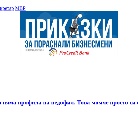
екретар
МВР
няма профила на педофил. Това момче просто си е