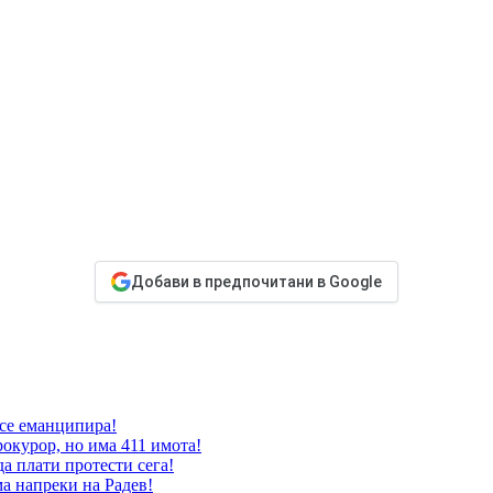
Добави в предпочитани в Google
 се еманципира!
окурор, но има 411 имота!
да плати протести сега!
ма напреки на Радев!