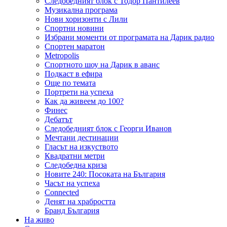
Следобедният блок с Тодор Пантилеев
Музикална програма
Нови хоризонти с Лили
Спортни новини
Избрани моменти от програмата на Дарик радио
Спортен маратон
Metropolis
Спортното шоу на Дарик в аванс
Подкаст в ефира
Още по темата
Портрети на успеха
Как да живеем до 100?
Финес
Дебатът
Следобедният блок с Георги Иванов
Мечтани дестинации
Гласът на изкуството
Квадратни метри
Следобедна криза
Новите 240: Посоката на България
Часът на успеха
Connected
Денят на храбростта
Бранд България
На живо