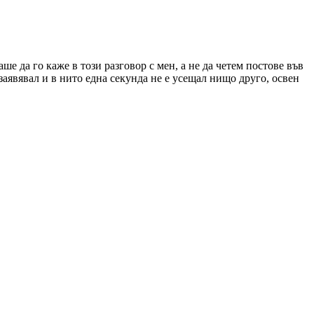
е да го каже в този разговор с мен, а не да четем постове във
 заявявал и в нито една секунда не е усещал нищо друго, освен