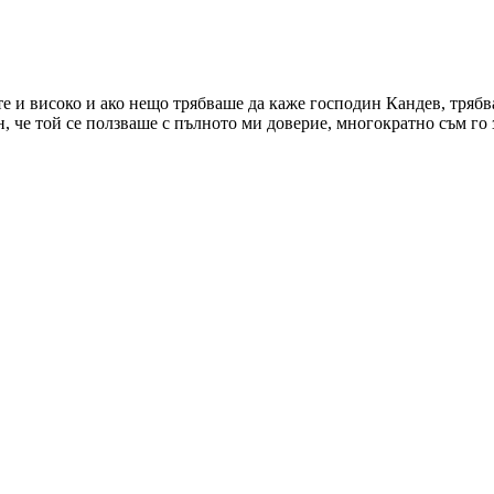
те и високо и ако нещо трябваше да каже господин Кандев, трябваш
ен, че той се ползваше с пълното ми доверие, многократно съм го