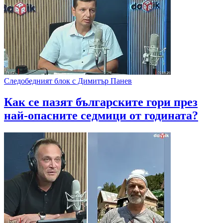
Следобедният блок с Димитър Панев
Как се пазят българските гори през
най-опасните седмици от годината?