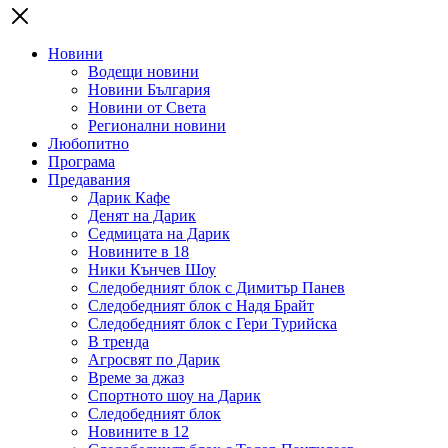
Новини
Водещи новини
Новини България
Новини от Света
Регионални новини
Любопитно
Програма
Предавания
Дарик Кафе
Денят на Дарик
Седмицата на Дарик
Новините в 18
Ники Кънчев Шоу
Следобедният блок с Димитър Панев
Следобедният блок с Надя Брайт
Следобедният блок с Гери Турийска
В тренда
Агросвят по Дарик
Време за джаз
Спортното шоу на Дарик
Следобедният блок
Новините в 12