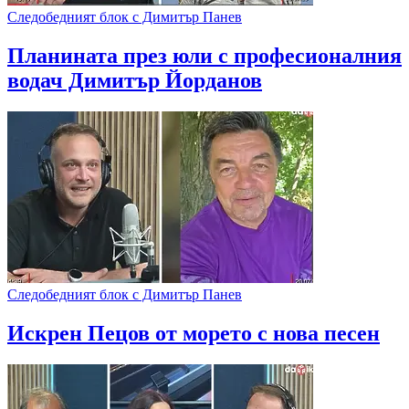
Следобедният блок с Димитър Панев
Планината през юли с професионалния
водач Димитър Йорданов
Следобедният блок с Димитър Панев
Искрен Пецов от морето с нова песен