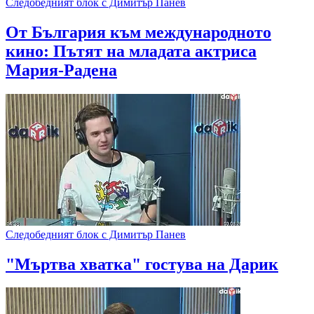
Следобедният блок с Димитър Панев
От България към международното
кино: Пътят на младата актриса
Мария-Радена
Следобедният блок с Димитър Панев
"Мъртва хватка" гостува на Дарик