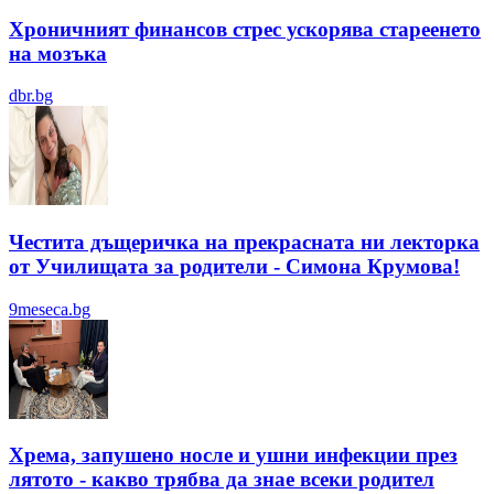
Хроничният финансов стрес ускорява стареенето
на мозъка
dbr.bg
Честита дъщеричка на прекрасната ни лекторка
от Училищата за родители - Симона Крумова!
9meseca.bg
Хрема, запушено носле и ушни инфекции през
лятотo - какво трябва да знае всеки родител