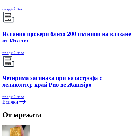
преди 1 час
Испания провери близо 200 пътници на влизане
от Италия
преди 2 часа
Четирима загинаха при катастрофа с
хеликоптер край Рио де Жанейро
преди 2 часа
Всички
От мрежата