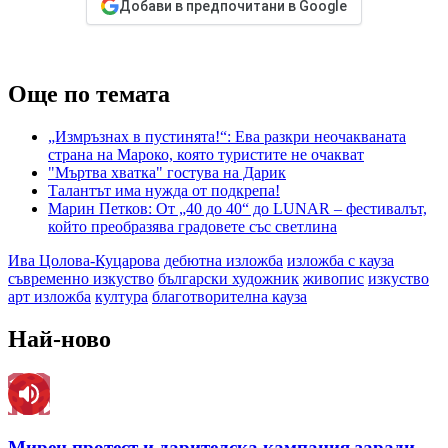
Добави в предпочитани в Google
Още по темата
„Измръзнах в пустинята!“: Ева разкри неочакваната
страна на Мароко, която туристите не очакват
"Мъртва хватка" гостува на Дарик
Талантът има нужда от подкрепа!
Марин Петков: От „40 до 40“ до LUNAR – фестивалът,
който преобразява градовете със светлина
Ива Цолова-Куцарова
дебютна изложба
изложба с кауза
съвременно изкуство
български художник
живопис
изкуство
арт изложба
култура
благотворителна кауза
Най-ново
Мирен протест и дарителска кампания заради