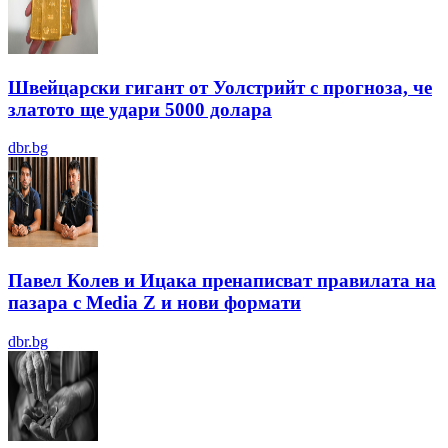
Швейцарски гигант от Уолстрийт с прогноза, че
златото ще удари 5000 долара
dbr.bg
Павел Колев и Ицака пренаписват правилата на
пазара с Media Z и нови формати
dbr.bg