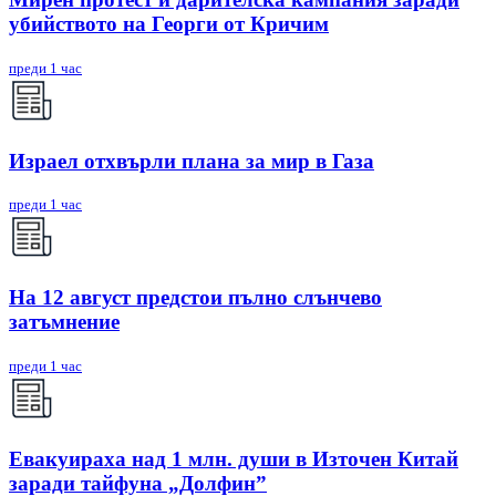
убийството на Георги от Кричим
преди 1 час
Израел отхвърли плана за мир в Газа
преди 1 час
На 12 август предстои пълно слънчево
затъмнение
преди 1 час
Евакуираха над 1 млн. души в Източен Китай
заради тайфуна „Долфин”