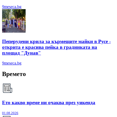
9meseca.bg
Пеперудени крила за кърмещите майки в Русе -
открита е красива пейка в градинката на
площад "Дунав"
9meseca.bg
Времето
Ето какво време ни очаква през уикенда
01.08.2026