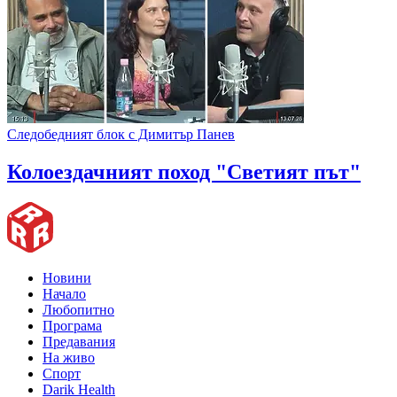
Следобедният блок с Димитър Панев
Колоездачният поход "Светият път"
Новини
Начало
Любопитно
Програма
Предавания
На живо
Спорт
Darik Health