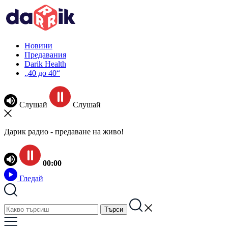
Новини
Предавания
Darik Health
„40 до 40“
Слушай
Слушай
Дарик радио - предаване на живо!
00:00
Гледай