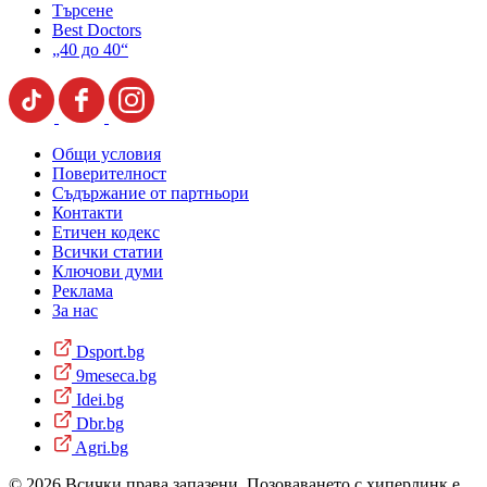
Търсене
Best Doctors
„40 до 40“
Общи условия
Поверителност
Съдържание от партньори
Контакти
Етичен кодекс
Всички статии
Ключови думи
Реклама
За нас
Dsport.bg
9meseca.bg
Idei.bg
Dbr.bg
Agri.bg
© 2026 Всички права запазени. Позоваването с хиперлинк е