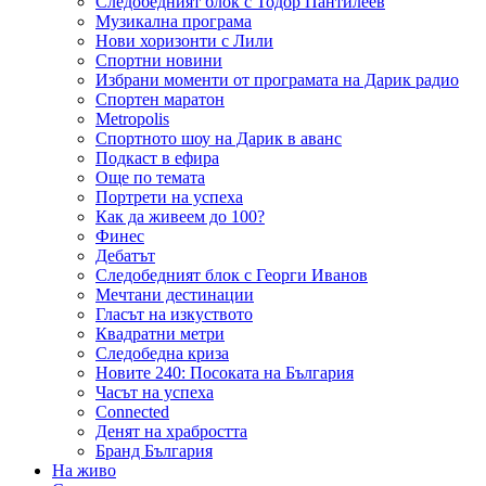
Следобедният блок с Тодор Пантилеев
Музикална програма
Нови хоризонти с Лили
Спортни новини
Избрани моменти от програмата на Дарик радио
Спортен маратон
Metropolis
Спортното шоу на Дарик в аванс
Подкаст в ефира
Още по темата
Портрети на успеха
Как да живеем до 100?
Финес
Дебатът
Следобедният блок с Георги Иванов
Мечтани дестинации
Гласът на изкуството
Квадратни метри
Следобедна криза
Новите 240: Посоката на България
Часът на успеха
Connected
Денят на храбростта
Бранд България
На живо