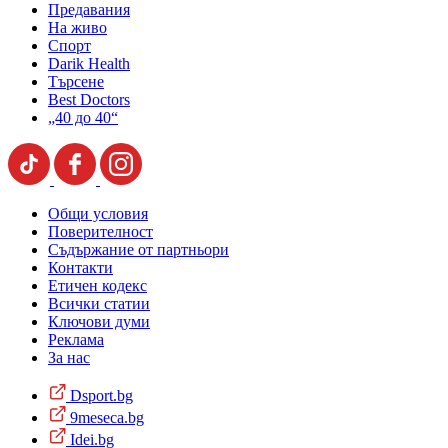
Предавания
На живо
Спорт
Darik Health
Търсене
Best Doctors
„40 до 40“
Общи условия
Поверителност
Съдържание от партньори
Контакти
Етичен кодекс
Всички статии
Ключови думи
Реклама
За нас
Dsport.bg
9meseca.bg
Idei.bg