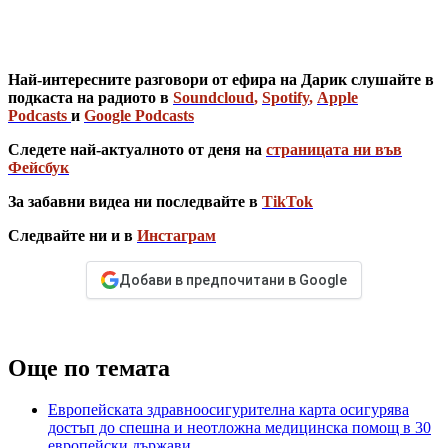
Най-интересните разговори от ефира на Дарик слушайте в
подкаста на радиото в
Soundcloud
,
Spotify
,
Apple
Podcasts
и
Google Podcasts
Следете най-актуалното от деня на
страницата ни във
Фейсбук
За забавни видеа ни последвайте в
TikTok
Следвайте ни и в
Инстаграм
Добави в предпочитани в Google
Още по темата
Европейската здравноосигурителна карта осигурява
достъп до спешна и неотложна медицинска помощ в 30
европейски държави