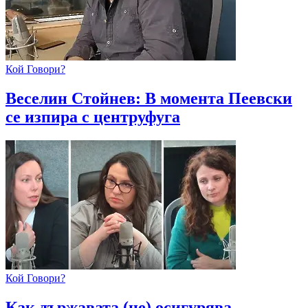
Кой Говори?
Веселин Стойнев: В момента Пеевски
се изпира с центруфуга
Кой Говори?
Как държавата (не) осигурява