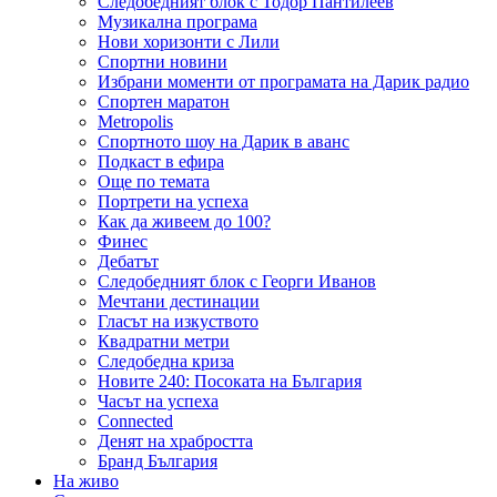
Следобедният блок с Тодор Пантилеев
Музикална програма
Нови хоризонти с Лили
Спортни новини
Избрани моменти от програмата на Дарик радио
Спортен маратон
Metropolis
Спортното шоу на Дарик в аванс
Подкаст в ефира
Още по темата
Портрети на успеха
Как да живеем до 100?
Финес
Дебатът
Следобедният блок с Георги Иванов
Мечтани дестинации
Гласът на изкуството
Квадратни метри
Следобедна криза
Новите 240: Посоката на България
Часът на успеха
Connected
Денят на храбростта
Бранд България
На живо