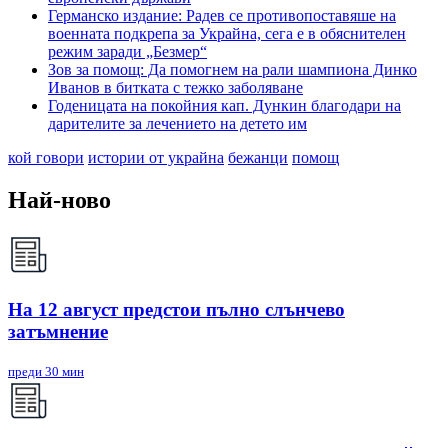
Германско издание: Радев се противопоставяше на
военната подкрепа за Украйна, сега е в обяснителен
режим заради „Безмер“
Зов за помощ: Да помогнем на рали шампиона Динко
Иванов в битката с тежко заболяване
Годеницата на покойния кап. Дункин благодари на
дарителите за лечението на детето им
кой говори
истории от украйна
бежанци
помощ
Най-ново
На 12 август предстои пълно слънчево
затъмнение
преди 30 мин