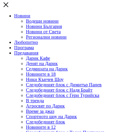
Новини
Водещи новини
Новини България
Новини от Света
Регионални новини
Любопитно
Програма
Предавания
Дарик Кафе
Денят на Дарик
Седмицата на Дарик
Новините в 18
Ники Кънчев Шоу
Следобедният блок с Димитър Панев
Следобедният блок с Надя Брайт
Следобедният блок с Гери Турийска
В тренда
Агросвят по Дарик
Време за джаз
Спортното шоу на Дарик
Следобедният блок
Новините в 12