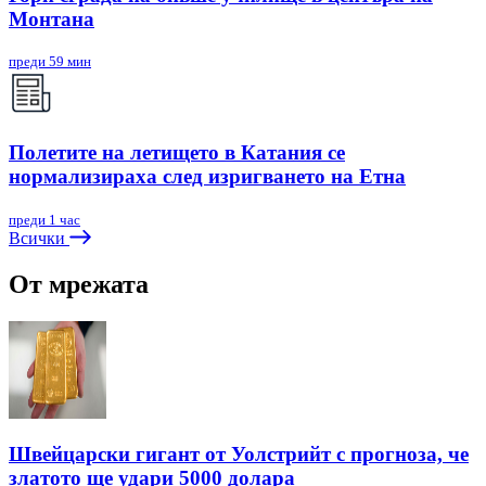
Монтана
преди 59 мин
Полетите на летището в Катания се
нормализираха след изригването на Етна
преди 1 час
Всички
От мрежата
Швейцарски гигант от Уолстрийт с прогноза, че
златото ще удари 5000 долара