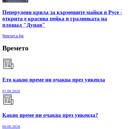
Пеперудени крила за кърмещите майки в Русе -
открита е красива пейка в градинката на
площад "Дунав"
9meseca.bg
Времето
Ето какво време ни очаква през уикенда
01.08.2026
Какво време ни очаква през уикенда?
06.06.2026