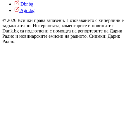
Dbr.bg
Agri.bg
© 2026 Всички права запазени. Позоваването с хиперлинк е
задължително. Интервютата, коментарите и новините в
Darik.bg са подготвени с помощта на репортерите на Дарик
Радио и новинарските емисии на радиото. Снимки: Дарик
Радио.