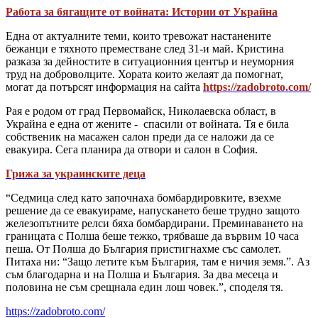
Работа за бягащите от войната: Истории от Украйна
Една от актуалните теми, които тревожат настанените
бежанци е тяхното преместване след 31-и май. Кристина
разказа за дейностите в ситуационния център и неуморния
труд на доброволците. Хората които желаят да помогнат,
могат да потърсят информация на сайта
https://zadobroto.com/
Рая е родом от град Первомайск, Николаевска област, в
Украйна е една от жените - спасили от войната. Тя е била
собственик на масажен салон преди да се наложи да се
евакуира. Сега планира да отвори и салон в София.
Грижа за украинските деца
“Седмица след като започнаха бомбардировките, взехме
решение да се евакуираме, напускането беше трудно защото
железопътните релси бяха бомбардирани. Преминаването на
границата с Полша беше тежко, трябваше да вървим 10 часа
пеша. От Полша до България пристигнахме със самолет.
Питаха ни: “Защо летите към България, там е ничия земя.”. Аз
съм благодарна и на Полша и България. За два месеца и
половина не съм срещнала един лош човек.”, споделя тя.
https://zadobroto.com/