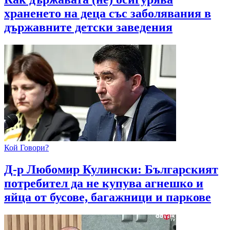
храненето на деца със заболявания в
държавните детски заведения
Кой Говори?
Д-р Любомир Кулински: Българският
потребител да не купува агнешко и
яйца от бусове, багажници и паркове