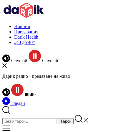
Новини
Предавания
Darik Health
„40 до 40“
Слушай
Слушай
Дарик радио - предаване на живо!
00:00
Гледай