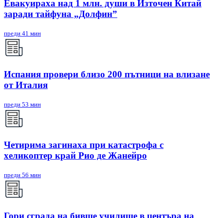
Евакуираха над 1 млн. души в Източен Китай
заради тайфуна „Долфин”
преди 41 мин
Испания провери близо 200 пътници на влизане
от Италия
преди 53 мин
Четирима загинаха при катастрофа с
хеликоптер край Рио де Жанейро
преди 56 мин
Гори сграда на бивше училище в центъра на