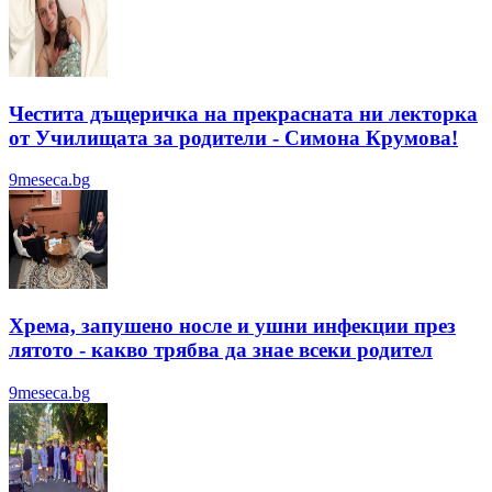
Честита дъщеричка на прекрасната ни лекторка
от Училищата за родители - Симона Крумова!
9meseca.bg
Хрема, запушено носле и ушни инфекции през
лятотo - какво трябва да знае всеки родител
9meseca.bg