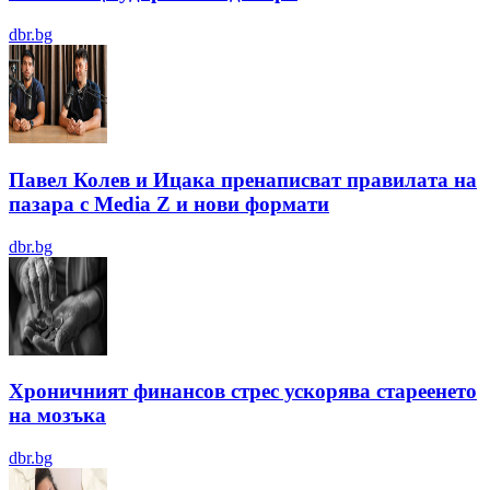
dbr.bg
Павел Колев и Ицака пренаписват правилата на
пазара с Media Z и нови формати
dbr.bg
Хроничният финансов стрес ускорява стареенето
на мозъка
dbr.bg