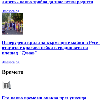
лятотo - какво трябва да знае всеки родител
9meseca.bg
Пеперудени крила за кърмещите майки в Русе -
открита е красива пейка в градинката на
площад "Дунав"
9meseca.bg
Времето
Ето какво време ни очаква през уикенда