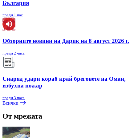
България
преди 1 час
Обзорните новини на Дарик на 8 август 2026 г.
преди 2 часа
Снаряд удари кораб край бреговете на Оман,
избухна пожар
преди 3 часа
Всички
От мрежата