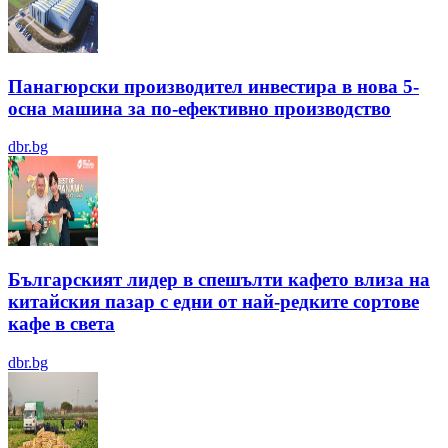
Панагюрски производител инвестира в нова 5-
осна машина за по-ефективно производство
dbr.bg
Българският лидер в спешълти кафето влиза на
китайския пазар с едни от най-редките сортове
кафе в света
dbr.bg