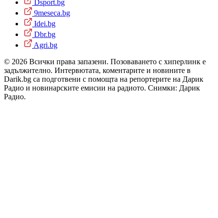
Dsport.bg
9meseca.bg
Idei.bg
Dbr.bg
Agri.bg
© 2026 Всички права запазени. Позоваването с хиперлинк е
задължително. Интервютата, коментарите и новините в
Darik.bg са подготвени с помощта на репортерите на Дарик
Радио и новинарските емисии на радиото. Снимки: Дарик
Радио.