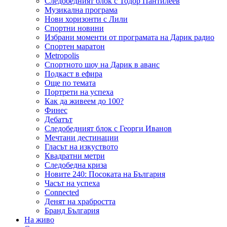
Следобедният блок с Тодор Пантилеев
Музикална програма
Нови хоризонти с Лили
Спортни новини
Избрани моменти от програмата на Дарик радио
Спортен маратон
Metropolis
Спортното шоу на Дарик в аванс
Подкаст в ефира
Още по темата
Портрети на успеха
Как да живеем до 100?
Финес
Дебатът
Следобедният блок с Георги Иванов
Мечтани дестинации
Гласът на изкуството
Квадратни метри
Следобедна криза
Новите 240: Посоката на България
Часът на успеха
Connected
Денят на храбростта
Бранд България
На живо