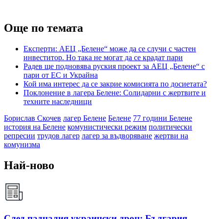
Още по темата
Експерти: АЕЦ „Белене“ може да се случи с частен
инвеститор. Но така не могат да се крадат пари
Радев ще подновява руския проект за АЕЦ „Белене“ с
пари от ЕС и Украйна
Кой има интерес да се закрие комисията по досиетaта?
Поклонение в лагера Белене: Солидарни с жертвите и
техните наследници
Борислав Скочев
лагер Белене
Белене
77 години Белене
история на Белене
комунистически режим
политически
репресии
трудов лагер
лагер за въдворяване
жертви на
комунизма
Най-ново
След падналия украински дрон: България