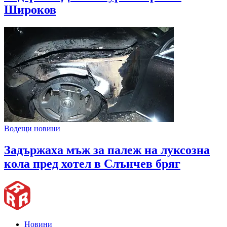
Широков
Водещи новини
Задържаха мъж за палеж на луксозна
кола пред хотел в Слънчев бряг
Новини