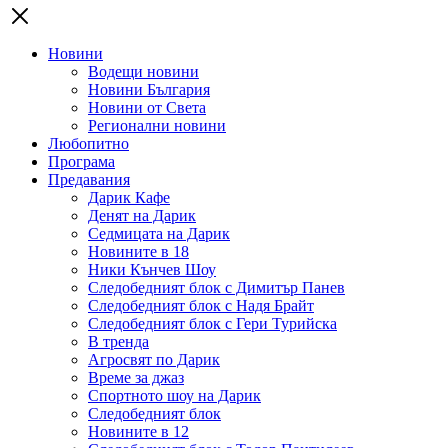
Новини
Водещи новини
Новини България
Новини от Света
Регионални новини
Любопитно
Програма
Предавания
Дарик Кафе
Денят на Дарик
Седмицата на Дарик
Новините в 18
Ники Кънчев Шоу
Следобедният блок с Димитър Панев
Следобедният блок с Надя Брайт
Следобедният блок с Гери Турийска
В тренда
Агросвят по Дарик
Време за джаз
Спортното шоу на Дарик
Следобедният блок
Новините в 12