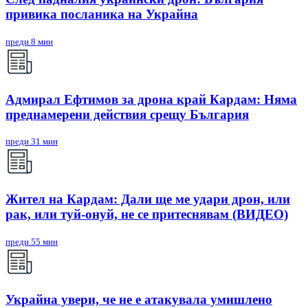
привика посланика на Украйна
преди 8 мин
Адмирал Ефтимов за дрона край Кардам: Няма
преднамерени действия срещу България
преди 31 мин
Жител на Кардам: Дали ще ме удари дрон, или
рак, или туй-онуй, не се притеснявам (ВИДЕО)
преди 55 мин
Украйна увери, че не е атакувала умишлено