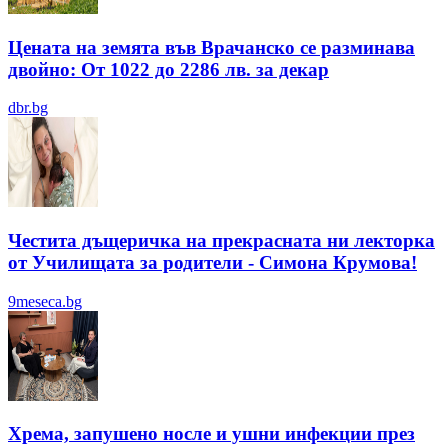
Цената на земята във Врачанско се разминава
двойно: От 1022 до 2286 лв. за декар
dbr.bg
Честита дъщеричка на прекрасната ни лекторка
от Училищата за родители - Симона Крумова!
9meseca.bg
Хрема, запушено носле и ушни инфекции през