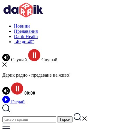
Новини
Предавания
Darik Health
„40 до 40“
Слушай
Слушай
Дарик радио - предаване на живо!
00:00
Гледай