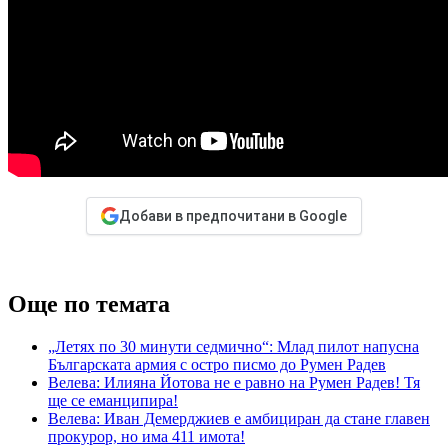
Добави в предпочитани в Google
Още по темата
„Летях по 30 минути седмично“: Млад пилот напусна
Българската армия с остро писмо до Румен Радев
Велева: Илияна Йотова не е равно на Румен Радев! Тя
ще се еманципира!
Велева: Иван Демерджиев е амбициран да стане главен
прокурор, но има 411 имота!