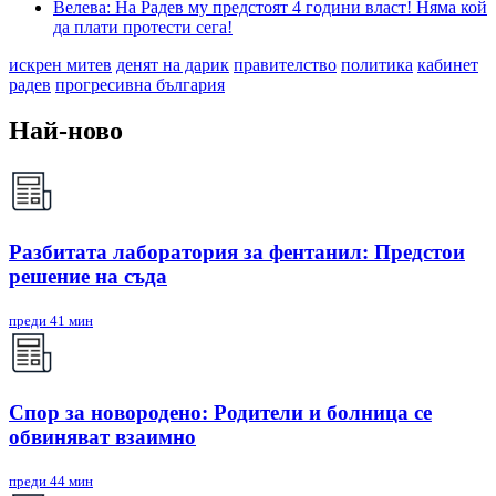
Велева: На Радев му предстоят 4 години власт! Няма кой
да плати протести сега!
искрен митев
денят на дарик
правителство
политика
кабинет
радев
прогресивна българия
Най-ново
Разбитата лаборатория за фентанил: Предстои
решение на съда
преди 41 мин
Спор за новородено: Родители и болница се
обвиняват взаимно
преди 44 мин