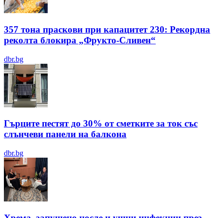
357 тона праскови при капацитет 230: Рекордна
реколта блокира „Фрукто-Сливен“
dbr.bg
Гърците пестят до 30% от сметките за ток със
слънчеви панели на балкона
dbr.bg
Хрема, запушено носле и ушни инфекции през