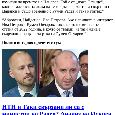
комисия по времето на Цацаров. Той е от „ложа Слънце“,
която е масонската ложа на тези кръгове, които са свързани с
Цацаров и също временно с Румен Радев и така нататък.“
“Абровски, Найденов, Ива Петрова. Ако напишете в интернет
Ива Петрова- Румен Овчаров, това, което ще ви излезе, е
статия от 2022 година, в която се твърди, че тази жена е
съдружник на дясната ръка на Румен Овчаров.“
Цялото интервю прочетете тук:
ИТН и Таки свързани ли са с
министри на Радев? Анализ на Искрен