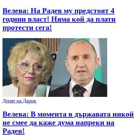
Велева: На Радев му предстоят 4
години власт! Няма кой да плати
протести сега!
Денят на Дарик
Велева: В момента в държавата никой
не смее да каже дума напреки на
Радев!