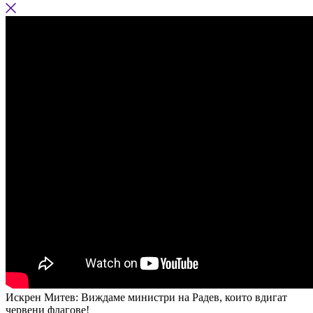
Искрен Митев: Виждаме министри на Радев, които вдигат
червени флагове!