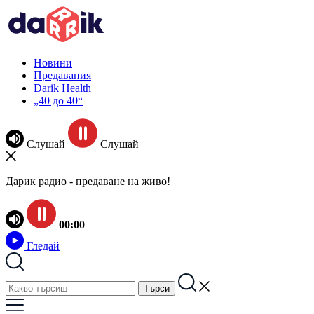
Новини
Предавания
Darik Health
„40 до 40“
Слушай
Слушай
Дарик радио - предаване на живо!
00:00
Гледай