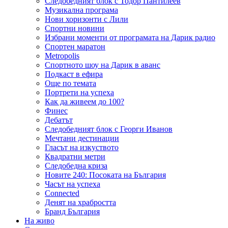
Следобедният блок с Тодор Пантилеев
Музикална програма
Нови хоризонти с Лили
Спортни новини
Избрани моменти от програмата на Дарик радио
Спортен маратон
Metropolis
Спортното шоу на Дарик в аванс
Подкаст в ефира
Още по темата
Портрети на успеха
Как да живеем до 100?
Финес
Дебатът
Следобедният блок с Георги Иванов
Мечтани дестинации
Гласът на изкуството
Квадратни метри
Следобедна криза
Новите 240: Посоката на България
Часът на успеха
Connected
Денят на храбростта
Бранд България
На живо