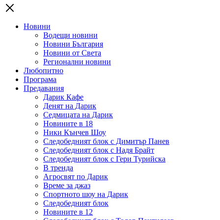
Новини
Водещи новини
Новини България
Новини от Света
Регионални новини
Любопитно
Програма
Предавания
Дарик Кафе
Денят на Дарик
Седмицата на Дарик
Новините в 18
Ники Кънчев Шоу
Следобедният блок с Димитър Панев
Следобедният блок с Надя Брайт
Следобедният блок с Гери Турийска
В тренда
Агросвят по Дарик
Време за джаз
Спортното шоу на Дарик
Следобедният блок
Новините в 12