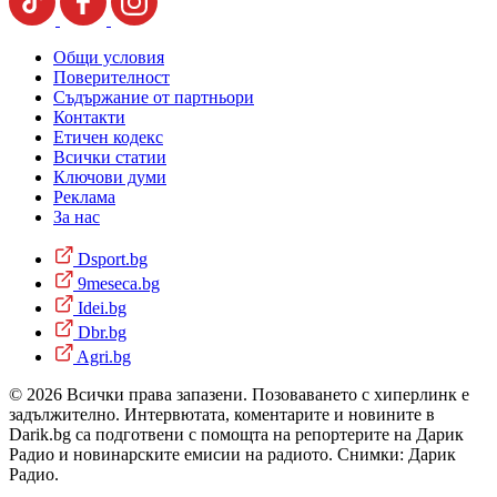
Общи условия
Поверителност
Съдържание от партньори
Контакти
Етичен кодекс
Всички статии
Ключови думи
Реклама
За нас
Dsport.bg
9meseca.bg
Idei.bg
Dbr.bg
Agri.bg
© 2026 Всички права запазени. Позоваването с хиперлинк е
задължително. Интервютата, коментарите и новините в
Darik.bg са подготвени с помощта на репортерите на Дарик
Радио и новинарските емисии на радиото. Снимки: Дарик
Радио.