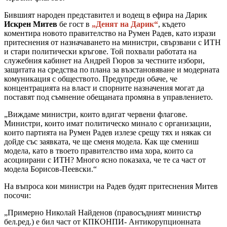
Бившият народен представител и водещ в ефира на Дарик
Искрен Митев
бе гост в
„Денят на Дарик“
, където
коментира новото правителство на Румен Радев, като изрази
притеснения от назначаването на министри, свързвани с ИТН
и стари политически кръгове. Той похвали работата на
служебния кабинет на Андрей Гюров за честните избори,
защитата на средства по плана за възстановяване и модерната
комуникация с обществото. Предупреди обаче, че
концентрацията на власт и спорните назначения могат да
поставят под съмнение обещаната промяна в управлението.
„Виждаме министри, които вдигат червени флагове.
Министри, които имат политическо минало с организации,
които партията на Румен Радев излезе срещу тях и някак си
дойде със заявката, че ще сменя модела. Как ще смениш
модела, като в твоето правителство има хора, които са
асоциирани с ИТН? Много ясно показаха, че те са част от
модела Борисов-Пеевски.“
На въпроса кои министри на Радев будят притеснения Митев
посочи:
„Примерно Николай Найденов (правосъдният министър
бел.ред.) е бил част от КПКОНПИ- Антикорупционната