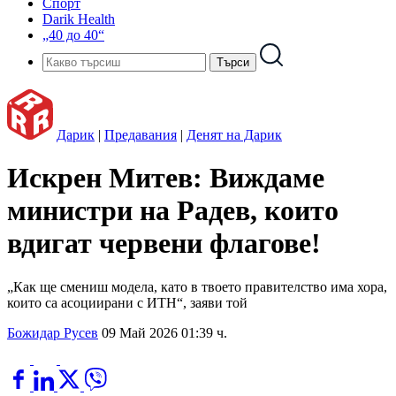
Спорт
Darik Health
„40 до 40“
Дарик
|
Предавания
|
Денят на Дарик
Искрен Митев: Виждаме
министри на Радев, които
вдигат червени флагове!
„Как ще смениш модела, като в твоето правителство има хора,
които са асоциирани с ИТН“, заяви той
Божидар Русев
09 Май 2026 01:39 ч.