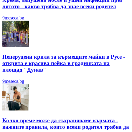
лятотo - какво трябва да знае всеки родител
9meseca.bg
Пеперудени крила за кърмещите майки в Русе -
открита е красива пейка в градинката на
площад "Дунав"
9meseca.bg
Колко време може да съхраняваме кърмата -
важните правила, които всеки родител трябва да