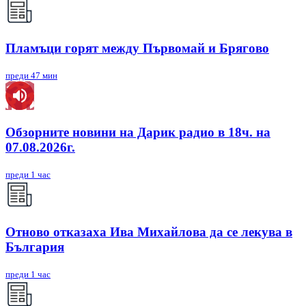
Пламъци горят между Първомай и Брягово
преди 47 мин
Обзорните новини на Дарик радио в 18ч. на
07.08.2026г.
преди 1 час
Отново отказаха Ива Михайлова да се лекува в
България
преди 1 час