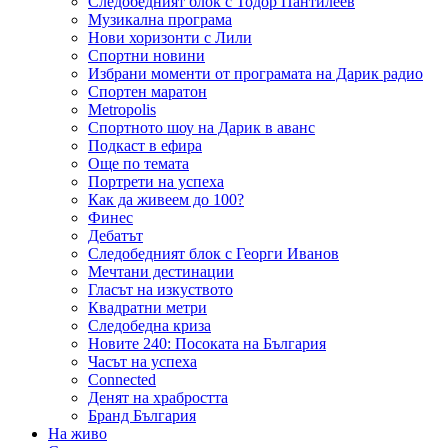
Следобедният блок с Тодор Пантилеев
Музикална програма
Нови хоризонти с Лили
Спортни новини
Избрани моменти от програмата на Дарик радио
Спортен маратон
Metropolis
Спортното шоу на Дарик в аванс
Подкаст в ефира
Още по темата
Портрети на успеха
Как да живеем до 100?
Финес
Дебатът
Следобедният блок с Георги Иванов
Мечтани дестинации
Гласът на изкуството
Квадратни метри
Следобедна криза
Новите 240: Посоката на България
Часът на успеха
Connected
Денят на храбростта
Бранд България
На живо