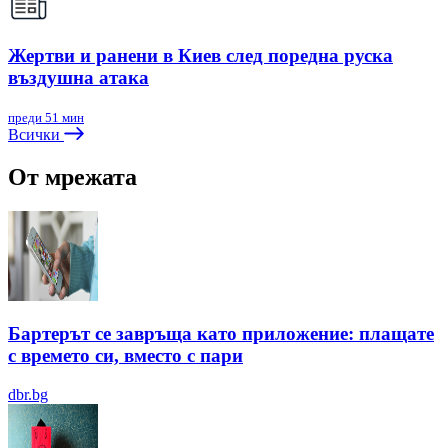
Жертви и ранени в Киев след поредна руска
въздушна атака
преди 51 мин
Всички
От мрежата
Бартерът се завръща като приложение: плащате
с времето си, вместо с пари
dbr.bg