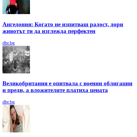
Ангедония: Когато не изпитваш радост, дори
животът ти да изглежда перфектен
dbr.bg
Великобритания е опитвала с военни облигации
и преди, а вложителите платиха цената
dbr.bg