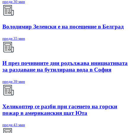
преди 30 мин
Володимир Зеленски е на посещение в Белград
преди 35 мин
И през почивните дни родължава инициативата
за раздаване на бутилирана вода в София
преди 39 мин
Хеликоптер се разби при гасенето на горски
пожар в американския щат Юта
преди 43 мин