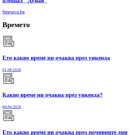
площад "Дунав"
9meseca.bg
Времето
Ето какво време ни очаква през уикенда
01.08.2026
Какво време ни очаква през уикенда?
06.06.2026
Ето какво време ни очаква през почивните дни