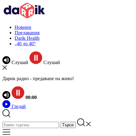
Новини
Предавания
Darik Health
„40 до 40“
Слушай
Слушай
Дарик радио - предаване на живо!
00:00
Гледай