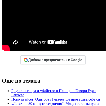
Добави в предпочитани в Google
Още по темата
Брутална гавра и убийство в Пловдив! Говори Ружа
Райчева
Ново двайсет: Одиторът Главчев ще проверява себе си
„Летях по 30 минути седмично“: Млад пилот напусна