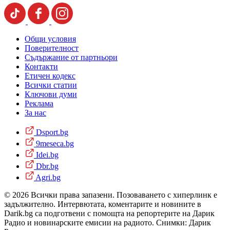
Общи условия
Поверителност
Съдържание от партньори
Контакти
Етичен кодекс
Всички статии
Ключови думи
Реклама
За нас
Dsport.bg
9meseca.bg
Idei.bg
Dbr.bg
Agri.bg
© 2026 Всички права запазени. Позоваването с хиперлинк е
задължително. Интервютата, коментарите и новините в
Darik.bg са подготвени с помощта на репортерите на Дарик
Радио и новинарските емисии на радиото. Снимки: Дарик