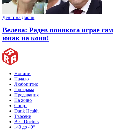
Денят на Дарик
Велева: Радев понякога играе сам
юнак на коня!
Новини
Начало
Любопитно
Програма
Предавания
На живо
Спорт
Darik Health
Търсене
Best Doctors
„40 до 40“