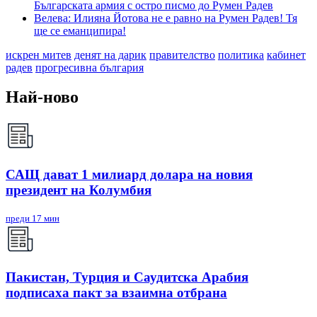
Българската армия с остро писмо до Румен Радев
Велева: Илияна Йотова не е равно на Румен Радев! Тя
ще се еманципира!
искрен митев
денят на дарик
правителство
политика
кабинет
радев
прогресивна българия
Най-ново
САЩ дават 1 милиард долара на новия
президент на Колумбия
преди 17 мин
Пакистан, Турция и Саудитска Арабия
подписаха пакт за взаимна отбрана