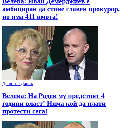
Велева: Иван Демерджиев е
амбициран да стане главен прокурор,
но има 411 имота!
Денят на Дарик
Велева: На Радев му предстоят 4
години власт! Няма кой да плати
протести сега!