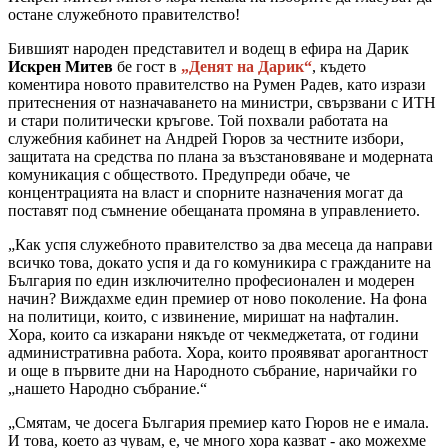
остане служебното правителство!
Бившият народен представител и водещ в ефира на Дарик
Искрен Митев
бе гост в
„Денят на Дарик“
, където
коментира новото правителство на Румен Радев, като изрази
притеснения от назначаването на министри, свързвани с ИТН
и стари политически кръгове. Той похвали работата на
служебния кабинет на Андрей Гюров за честните избори,
защитата на средства по плана за възстановяване и модерната
комуникация с обществото. Предупреди обаче, че
концентрацията на власт и спорните назначения могат да
поставят под съмнение обещаната промяна в управлението.
„Как успя служебното правителство за два месеца да направи
всичко това, докато успя и да го комуникира с гражданите на
България по един изключително професионален и модерен
начин? Виждахме един премиер от ново поколение. На фона
на политици, които, с извинение, миришат на нафталин.
Хора, които са изкарани някъде от чекмеджетата, от години
административна работа. Хора, които проявяват арогантност
и още в първите дни на Народното събрание, наричайки го
„нашето Народно събрание.“
„Смятам, че досега България премиер като Гюров не е имала.
И това, което аз чувам, е, че много хора казват - ако можехме