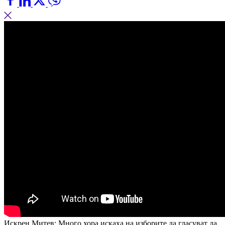
Искрен Митев: Много хора искаха на изборите да гласуват да