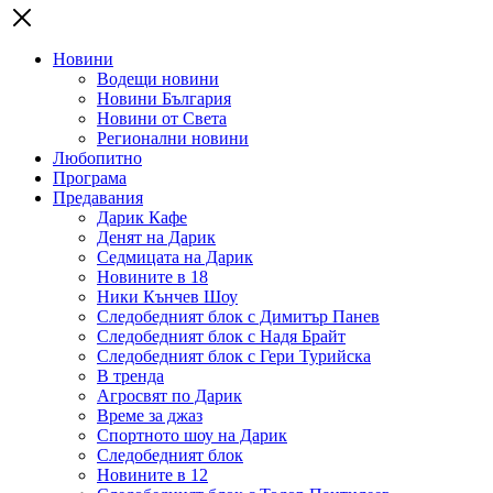
Новини
Водещи новини
Новини България
Новини от Света
Регионални новини
Любопитно
Програма
Предавания
Дарик Кафе
Денят на Дарик
Седмицата на Дарик
Новините в 18
Ники Кънчев Шоу
Следобедният блок с Димитър Панев
Следобедният блок с Надя Брайт
Следобедният блок с Гери Турийска
В тренда
Агросвят по Дарик
Време за джаз
Спортното шоу на Дарик
Следобедният блок
Новините в 12