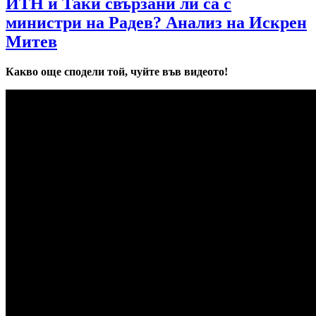
ИТН и Таки свързани ли са с
министри на Радев? Анализ на Искрен
Митев
Какво още сподели той, чуйте във видеото!