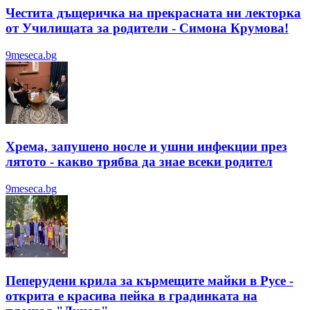
Честита дъщеричка на прекрасната ни лекторка
от Училищата за родители - Симона Крумова!
9meseca.bg
Хрема, запушено носле и ушни инфекции през
лятотo - какво трябва да знае всеки родител
9meseca.bg
Пеперудени крила за кърмещите майки в Русе -
открита е красива пейка в градинката на