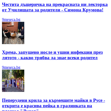
Честита дъщеричка на прекрасната ни лекторка
от Училищата за родители - Симона Крумова!
9meseca.bg
Хрема, запушено носле и ушни инфекции през
лятотo - какво трябва да знае всеки родител
9meseca.bg
Пеперудени крила за кърмещите майки в Русе -
открита е красива пейка в градинката на