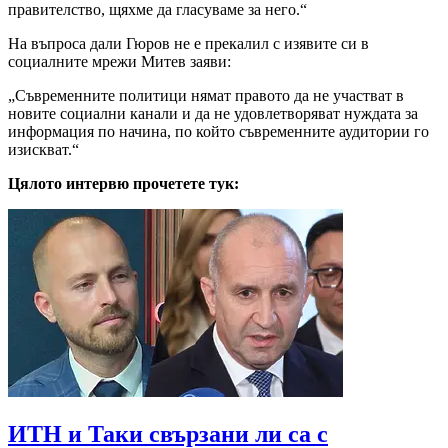
правителство, щяхме да гласуваме за него.“
На въпроса дали Гюров не е прекалил с изявите си в
социалните мрежи Митев заяви:
„Съвременните политици нямат правото да не участват в
новите социални канали и да не удовлетворяват нуждата за
информация по начина, по който съвременните аудитории го
изискват.“
Цялото интервю прочетете тук:
ИТН и Таки свързани ли са с