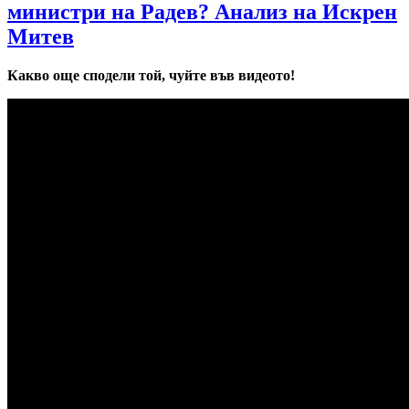
министри на Радев? Анализ на Искрен
Митев
Какво още сподели той, чуйте във видеото!