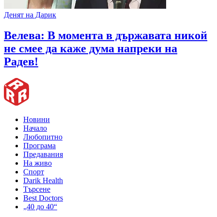
Денят на Дарик
Велева: В момента в държавата никой
не смее да каже дума напреки на
Радев!
Новини
Начало
Любопитно
Програма
Предавания
На живо
Спорт
Darik Health
Търсене
Best Doctors
„40 до 40“