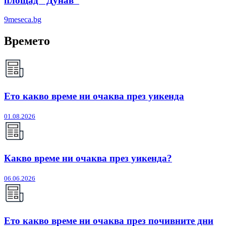
площад "Дунав"
9meseca.bg
Времето
Ето какво време ни очаква през уикенда
01.08.2026
Какво време ни очаква през уикенда?
06.06.2026
Ето какво време ни очаква през почивните дни