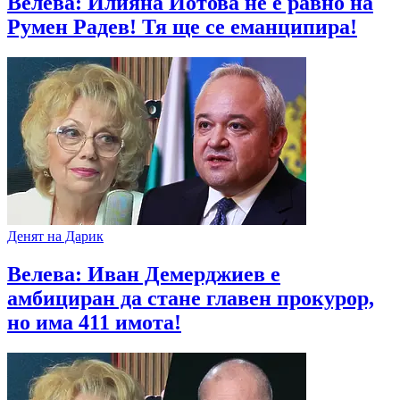
Велева: Илияна Йотова не е равно на
Румен Радев! Тя ще се еманципира!
Денят на Дарик
Велева: Иван Демерджиев е
амбициран да стане главен прокурор,
но има 411 имота!