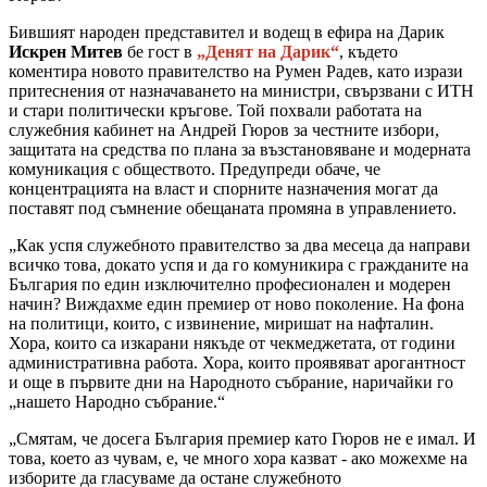
Бившият народен представител и водещ в ефира на Дарик
Искрен Митев
бе гост в
„Денят на Дарик“
, където
коментира новото правителство на Румен Радев, като изрази
притеснения от назначаването на министри, свързвани с ИТН
и стари политически кръгове. Той похвали работата на
служебния кабинет на Андрей Гюров за честните избори,
защитата на средства по плана за възстановяване и модерната
комуникация с обществото. Предупреди обаче, че
концентрацията на власт и спорните назначения могат да
поставят под съмнение обещаната промяна в управлението.
„Как успя служебното правителство за два месеца да направи
всичко това, докато успя и да го комуникира с гражданите на
България по един изключително професионален и модерен
начин? Виждахме един премиер от ново поколение. На фона
на политици, които, с извинение, миришат на нафталин.
Хора, които са изкарани някъде от чекмеджетата, от години
административна работа. Хора, които проявяват арогантност
и още в първите дни на Народното събрание, наричайки го
„нашето Народно събрание.“
„Смятам, че досега България премиер като Гюров не е имал. И
това, което аз чувам, е, че много хора казват - ако можехме на
изборите да гласуваме да остане служебното