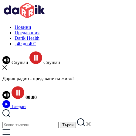
Новини
Предавания
Darik Health
„40 до 40“
Слушай
Слушай
Дарик радио - предаване на живо!
00:00
Гледай