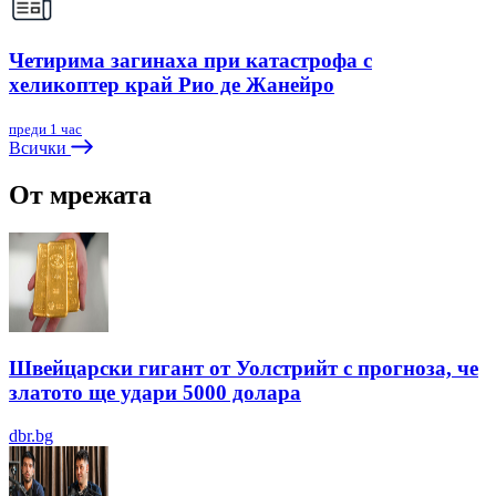
Четирима загинаха при катастрофа с
хеликоптер край Рио де Жанейро
преди 1 час
Всички
От мрежата
Швейцарски гигант от Уолстрийт с прогноза, че
златото ще удари 5000 долара
dbr.bg