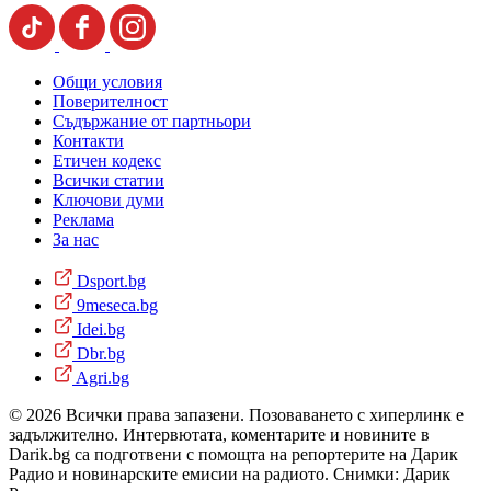
Общи условия
Поверителност
Съдържание от партньори
Контакти
Етичен кодекс
Всички статии
Ключови думи
Реклама
За нас
Dsport.bg
9meseca.bg
Idei.bg
Dbr.bg
Agri.bg
© 2026 Всички права запазени. Позоваването с хиперлинк е
задължително. Интервютата, коментарите и новините в
Darik.bg са подготвени с помощта на репортерите на Дарик
Радио и новинарските емисии на радиото. Снимки: Дарик