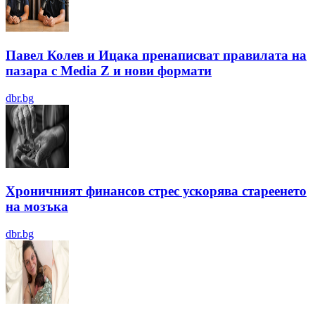
Павел Колев и Ицака пренаписват правилата на
пазара с Media Z и нови формати
dbr.bg
Хроничният финансов стрес ускорява стареенето
на мозъка
dbr.bg