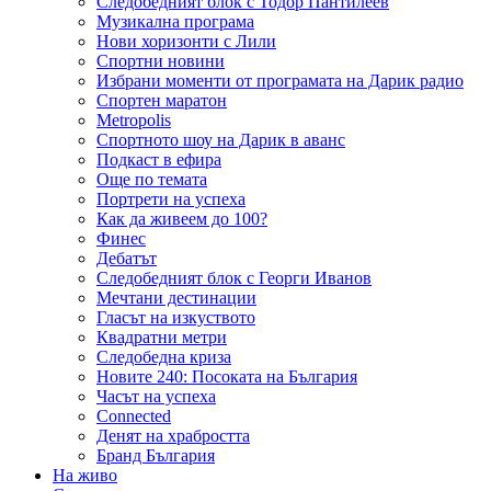
Следобедният блок с Тодор Пантилеев
Музикална програма
Нови хоризонти с Лили
Спортни новини
Избрани моменти от програмата на Дарик радио
Спортен маратон
Metropolis
Спортното шоу на Дарик в аванс
Подкаст в ефира
Още по темата
Портрети на успеха
Как да живеем до 100?
Финес
Дебатът
Следобедният блок с Георги Иванов
Мечтани дестинации
Гласът на изкуството
Квадратни метри
Следобедна криза
Новите 240: Посоката на България
Часът на успеха
Connected
Денят на храбростта
Бранд България
На живо