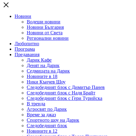
Новини
Водещи новини
Новини България
Новини от Света
Регионални новини
Любопитно
Програма
Предавания
Дарик Кафе
Денят на Дарик
Седмицата на Дарик
Новините в 18
Ники Кънчев Шоу
Следобедният блок с Димитър Панев
Следобедният блок с Надя Брайт
Следобедният блок с Гери Турийска
В тренда
Агросвят по Дарик
Време за джаз
Спортното шоу на Дарик
Следобедният блок
Новините в 12