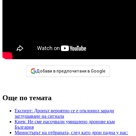
Добави в предпочитани в Google
Още по темата
Експерт: Дронът вероятно се е отклонил заради
заглушаване на сигнала
Киев: Не сме насочвали умишлено дронове към
България
Министърът на отбраната, след като дрон падна у нас: