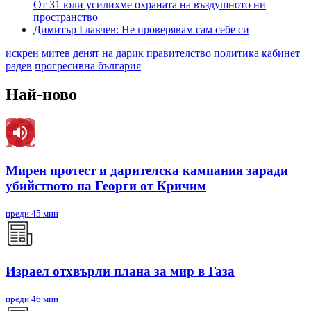
От 31 юли усилихме охраната на въздушното ни
пространство
Димитър Главчев: Не проверявам сам себе си
искрен митев
денят на дарик
правителство
политика
кабинет
радев
прогресивна българия
Най-ново
Мирен протест и дарителска кампания заради
убийството на Георги от Кричим
преди 45 мин
Израел отхвърли плана за мир в Газа
преди 46 мин