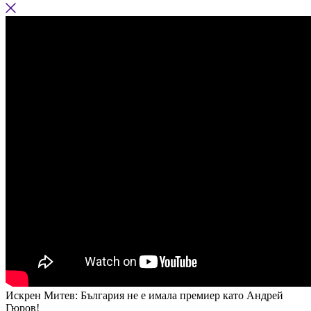
Искрен Митев: България не е имала премиер като Андрей
Гюров!