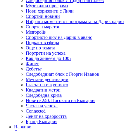
Следобедният блок с Тодор Пантилеев
Музикална програма
Нови хоризонти с Лили
Спортни новини
Избрани моменти от програмата на Дарик радио
Спортен маратон
Metropolis
Спортното шоу на Дарик в аванс
Подкаст в ефира
Още по темата
Портрети на успеха
Как да живеем до 100?
Финес
Дебатът
Следобедният блок с Георги Иванов
Мечтани дестинации
Гласът на изкуството
Квадратни метри
Следобедна криза
Новите 240: Посоката на България
Часът на успеха
Connected
Денят на храбростта
Бранд България
На живо