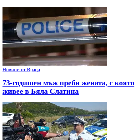
Новини от Враца
73-годишен мъж преби жената, с която
живее в Бяла Слатина