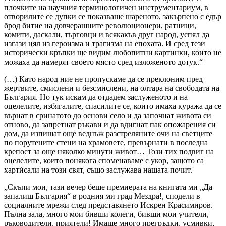
плочките на научния терминологичен инструментариум, в
отворилите се дупки се показваше шареното, закърпено с едър
брод битие на довчерашните революционери, ратници,
комити, даскали, търговци и всякакъв друг народ, успял да
изгази цял из героизма и трагизма на епохата. И сред тези
исторически кръпки ще видим любопитни картинки, които не
можаха да намерят своето място сред изложеното дотук.“
(…) Като народ ние не пропускаме да се преклоним пред
жертвите, смислени и безсмислени, на олтара на свободата на
България. Но тук искам да отдадем заслуженото и на
оцелелите, избягалите, спасилите се, които имаха куража да се
върнат в сринатото до основи село и да започнат живота си
отново, да запретнат ръкави и да вдигнат пак опожарения си
дом, да изпишат още веднъж разстреляните очи на светците
по порутените стени на храмовете, превърнати в последна
крепост за още няколко минути живот… Този тих подвиг на
оцелелите, които понякога споменаваме с укор, защото са
хартѝсали на този свят, също заслужава нашата почит.'
„Скъпи мои, тази вечер беше премиерата на книгата ми „Да
запалиш България“ в родния ми град Мездра!, сподели в
социалните мрежи след представянето Искрен Красимиров.
Пълна зала, много мои бивши колеги, бивши мои учители,
ръководители, приятели! Имаше много прегръдки, усмивки,