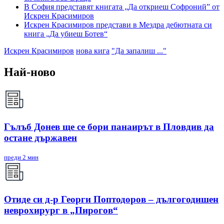
В София представят книгата „Да откриеш Софроний” от
Искрен Красимиров
Искрен Красимиров представи в Мездра дебютната си
книга „Да убиеш Ботев“
Искрен Красимиров
нова кига
"Да запалиш ..."
Най-ново
Гълъб Донев ще се бори панаирът в Пловдив да
остане държавен
преди 2 мин
Отиде си д-р Георги Поптодоров – дългогодишен
неврохирург в „Пирогов“