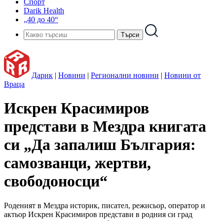
Спорт
Darik Health
„40 до 40“
Дарик
|
Новини
|
Регионални новини
|
Новини от
Враца
Искрен Красимиров
представи в Мездра книгата
си „Да запалиш България:
самозванци, жертви,
свободоносци“
Роденият в Мездра историк, писател, режисьор, оператор и
актьор Искрен Красимиров представи в родния си град