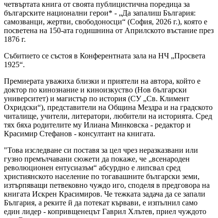
четвъртата книга от своята публицистична поредица за
българските национални герои* - „Да запалиш България:
самозванци, жертви, свободоносци“ (София, 2026 г.), която е
посветена на 150-ата годишнина от Априлското въстание през
1876 г.
Събитието се състоя в Конферентната зала на НЧ „Просвета
1925“.
Премиерата уважиха близки и приятели на автора, който е
доктор по кинознание и киноизкуство (Нов български
университет) и магистър по история (СУ „Св. Климент
Охридски“), представители на Община Мездра и на градското
читалище, учители, литератори, любители на историята. Сред
тях бяха родителите му Илиана Минковска - редактор и
Красимир Стефанов - консултант на книгата.
"Това изследване си поставя за цел чрез неразказвани или
гузно премълчавани сюжети да покаже, че „всенароден
революционен ентусиазъм“ абсурдно е липсвал сред
християнското население по тогавашните български земи,
изтърпяващи петвековно чуждо иго, споделя в предговора на
книгата Искрен Красимиров. Че тежката задача да се запали
България, а реките й да потекат кървави, е изпълнил само
един лидер - копривщенецът Гаврил Хлътев, приел чуждото