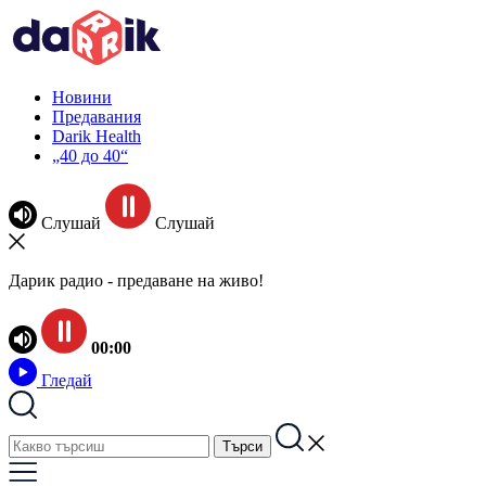
Новини
Предавания
Darik Health
„40 до 40“
Слушай
Слушай
Дарик радио - предаване на живо!
00:00
Гледай