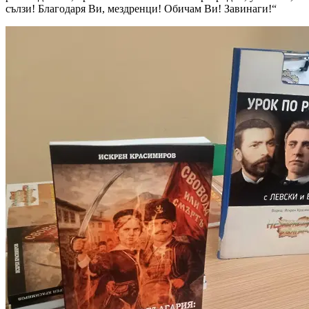
сълзи! Благодаря Ви, мездренци! Обичам Ви! Завинаги!“