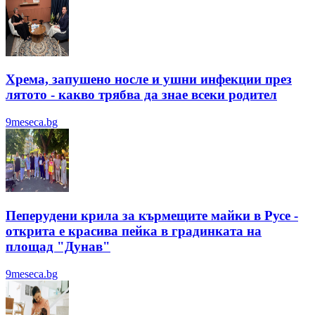
Хрема, запушено носле и ушни инфекции през
лятотo - какво трябва да знае всеки родител
9meseca.bg
Пеперудени крила за кърмещите майки в Русе -
открита е красива пейка в градинката на
площад "Дунав"
9meseca.bg