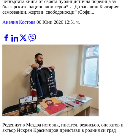
четвъртата книга от своята публицистична поредица за
българските национални герои* - „Да запалиш България:
самозванци, жертви, свободоносци“ (Софи...
Анелия Костова
06 Юни 2026 12:51 ч.
Роденият в Мездра историк, писател, режисьор, оператор и
актьор Искрен Красимиров представи в родния си град