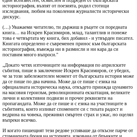
един всеизвестен, осмислен и подреден от българската
историография, възпят от поезията, родил стотици
изследвания, любим на поколения журналисти исторически
дискурс.
(…) Уважаеми читателю, ти държиш в ръцете си поредната
книга… на Искрен Красимиров, млад, талантлив и понеже
това е четвъртата му книга, бих добавил - и утвърден писател.
Книгата определено е съвременен принос към българската
историография, въвежда ни в размисли и ни кара да си
поставим много въпроси."
„Докато четях източниците на информация по априлските
събития, пише в заключение Искрен Красимиров, се убедих,
че за този забележителен момент от българската история може
да се пише по два начина. Може да се пише с езика на
официалната историческа наука, откъдето приижда цунамито
на масовия героизъм, революционната екзалтация, великите
лични и колективни подвизи и прочее реквизити на
пропагандата. Може да се пише и с езика на участниците в
събитията, които изливат спомените си с тихата радост и
ведрина на човека, преживял смъртен страх и ужас, но оцелял
въпреки всичко.
И когато пишещият тези редове успяваше да откъсне парче от
стоманената броня на историята, изкована от брънките и