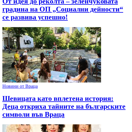
От идея до реколта – зеленчуковата
градина на ОП „Социални дейности“
се развива успешно!
Новини от Враца
Шевицата като вплетена история:
Деца откриха тайните на българските
символи във Враца