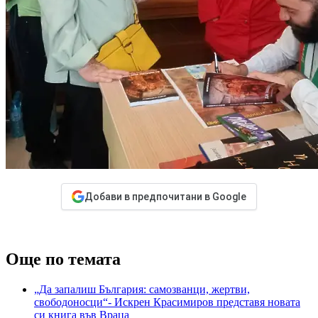
Добави в предпочитани в Google
Още по темата
„Да запалиш България: самозванци, жертви,
свободоносци“- Искрен Красимиров представя новата
си книга във Враца