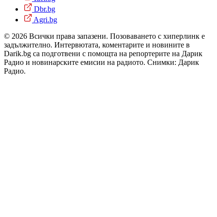
Dbr.bg
Agri.bg
© 2026 Всички права запазени. Позоваването с хиперлинк е
задължително. Интервютата, коментарите и новините в
Darik.bg са подготвени с помощта на репортерите на Дарик
Радио и новинарските емисии на радиото. Снимки: Дарик
Радио.