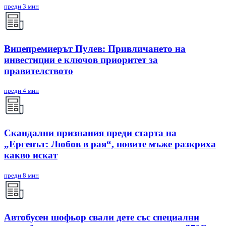
преди 3 мин
Вицепремиерът Пулев: Привличането на
инвестиции е ключов приоритет за
правителството
преди 4 мин
Скандални признания преди старта на
„Ергенът: Любов в рая“, новите мъже разкриха
какво искат
преди 8 мин
Автобусен шофьор свали дете със специални