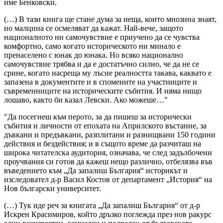
име Бенковски.
(…) В тази книга ще стане дума за неща, които мнозина знаят,
но малцина се осмеляват да кажат. Най-вече, защото
националното ни самочувствие е приучено да се чувства
комфортно, само когато историческото ни минало е
пренаселено с юнак до юнака. Но всяко национално
самочувствие трябва и да е достатъчно силно, че да не се
срине, когато насреща му лъсне реалността такава, каквато е
запазена в документите и в спомените на участниците и
съвременниците на историческите събития. И няма нищо
лошаво, както би казал Левски. Ако можеше…"
"Да посегнеш към перото, за да пишеш за исторически
събития и личности от епохата на Априлското въстание, за
дъвкани и предъвкани, разплитани и разнищвани 150 години
действия и бездействия; и в същото време да разчиташ на
широка читателска аудитория, означава, че след задълбочени
проучвания си готов да кажеш нещо различно, отбелязва във
въведението към „Да запалиш България“ историкът и
изследовател д-р Васил Костов от департамент „История“ на
Нов български университет.
(…) Тук иде реч за книгата „Да запалиш България“ от д-р
Искрен Красимиров, който дръзко поглежда през нов ракурс