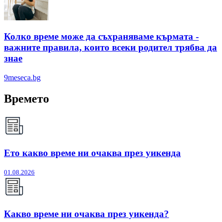
Колко време може да съхраняваме кърмата -
важните правила, които всеки родител трябва да
знае
9meseca.bg
Времето
Ето какво време ни очаква през уикенда
01.08.2026
Какво време ни очаква през уикенда?