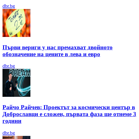
dbr.bg
Първи вериги у нас премахват двойното
обозначение на цените в лева и евро
dbr.bg
Райчо Райчев: Проектът за космически център в
Доброславци е сложен, първата фаза ще отнеме 3
години
dbr.bg