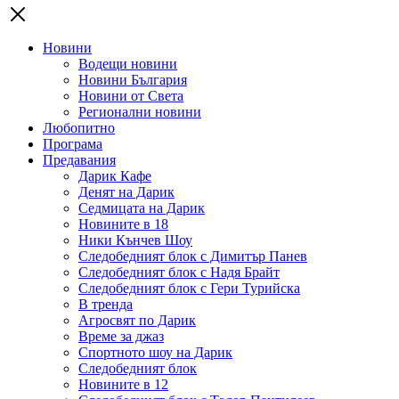
Новини
Водещи новини
Новини България
Новини от Света
Регионални новини
Любопитно
Програма
Предавания
Дарик Кафе
Денят на Дарик
Седмицата на Дарик
Новините в 18
Ники Кънчев Шоу
Следобедният блок с Димитър Панев
Следобедният блок с Надя Брайт
Следобедният блок с Гери Турийска
В тренда
Агросвят по Дарик
Време за джаз
Спортното шоу на Дарик
Следобедният блок
Новините в 12