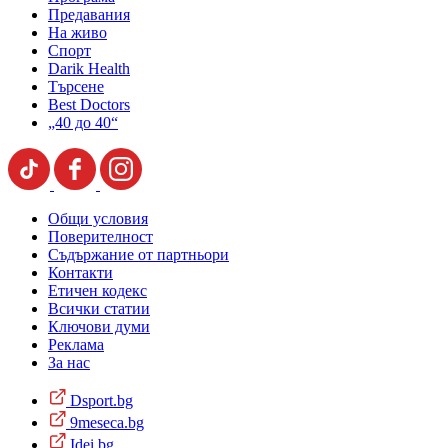
Предавания
На живо
Спорт
Darik Health
Търсене
Best Doctors
„40 до 40“
Общи условия
Поверителност
Съдържание от партньори
Контакти
Етичен кодекс
Всички статии
Ключови думи
Реклама
За нас
Dsport.bg
9meseca.bg
Idei.bg