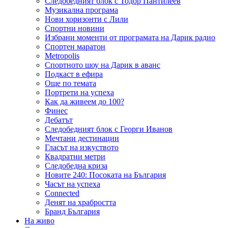
Следобедният блок с Тодор Пантилеев
Музикална програма
Нови хоризонти с Лили
Спортни новини
Избрани моменти от програмата на Дарик радио
Спортен маратон
Metropolis
Спортното шоу на Дарик в аванс
Подкаст в ефира
Още по темата
Портрети на успеха
Как да живеем до 100?
Финес
Дебатът
Следобедният блок с Георги Иванов
Мечтани дестинации
Гласът на изкуството
Квадратни метри
Следобедна криза
Новите 240: Посоката на България
Часът на успеха
Connected
Денят на храбростта
Бранд България
На живо