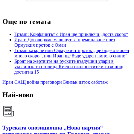
Още по темата
Тръмп: Конфликтът с Иран ще приключи „доста скоро“
Иран: Договорхме маршрут за преминаване през
Ормузкия проток с Оман
Тръмп каза, че или Ормузкият проток „ще бъде отворен
много скоро“, или Иран ще бъде ударен „много силно“
Броят на жертвите на руските въздушни удари в
украинската столица Киев и околностите ѝ тази нощ
достигна 15
Иран
САЩ
война
преговори
Близък изток
саботаж
Най-ново
Турската опозиционна „Нова партия“