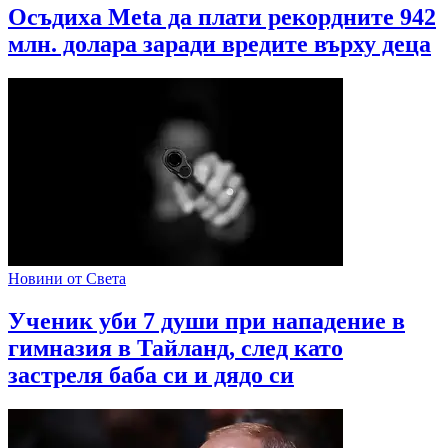
Осъдиха Meta да плати рекордните 942
млн. долара заради вредите върху деца
Новини от Света
Ученик уби 7 души при нападение в
гимназия в Тайланд, след като
застреля баба си и дядо си