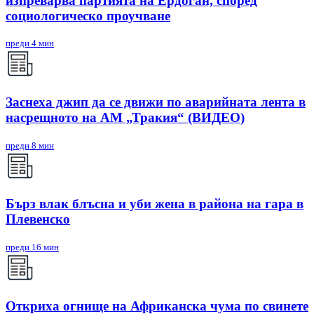
изпреварва партията на Ердоган, според
социологическо проучване
преди 4 мин
Заснеха джип да се движи по аварийната лента в
насрещното на АМ „Тракия“ (ВИДЕО)
преди 8 мин
Бърз влак блъсна и уби жена в района на гара в
Плевенско
преди 16 мин
Откриха огнище на Африканска чума по свинете