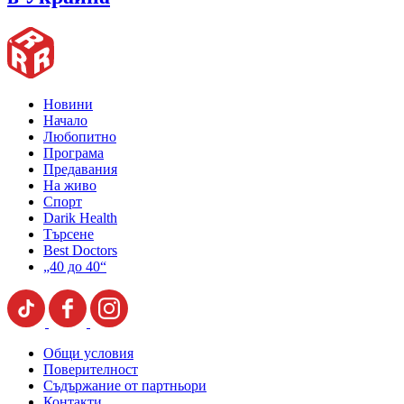
Новини
Начало
Любопитно
Програма
Предавания
На живо
Спорт
Darik Health
Търсене
Best Doctors
„40 до 40“
Общи условия
Поверителност
Съдържание от партньори
Контакти