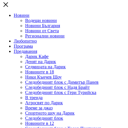
Новини
Водещи новини
Новини България
Новини от Света
Регионални новини
Любопитно
Програма
Предавания
Дарик Кафе
Денят на Дарик
Седмицата на Дарик
Новините в 18
Ники Кънчев Шоу
Следобедният блок с Димитър Панев
Следобедният блок с Надя Брайт
Следобедният блок с Гери Турийска
В тренда
Агросвят по Дарик
Време за джаз
Спортното шоу на Дарик
Следобедният блок
Новините в 12