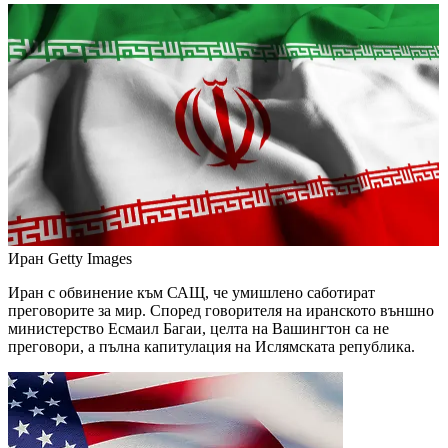
Иран
Getty Images
Иран с обвинение към САЩ, че умишлено саботират
преговорите за мир. Според говорителя на иранското външно
министерство Есмаил Багаи, целта на Вашингтон са не
преговори, а пълна капитулация на Ислямската република.