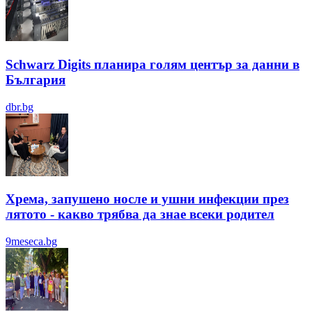
Schwarz Digits планира голям център за данни в
България
dbr.bg
Хрема, запушено носле и ушни инфекции през
лятотo - какво трябва да знае всеки родител
9meseca.bg