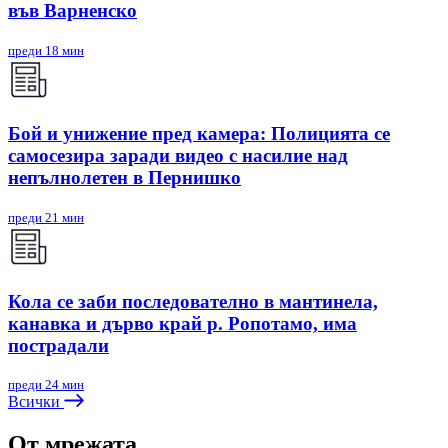
във Варненско
преди 18 мин
Бой и унижение пред камера: Полицията се
самосезира заради видео с насилие над
непълнолетен в Пернишко
преди 21 мин
Кола се заби последователно в мантинела,
канавка и дърво край р. Ропотамо, има
пострадали
преди 24 мин
Всички
От мрежата