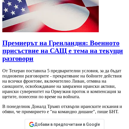
Премиерът на Гренландия: Военното
присъствие на САЩ е тема на текущи
разговори
От Техеран поставиха 5 предварителни условия, за да бъдат
подновени разговорите - прекратяване на бойните действия
на всички фронтове, включително Ливан, отмяна на
санкциите, освобождаване на замразени ирански активи,
ирански суверенитет на Ормузкия проток и компенсация за
щетите, понесени по време на войната.
В понеделник Доналд Тръмп отхвърли иранските искания и
обяви, че примирието е "на командно дишане", пише БНТ.
Добави в предпочитани в Google