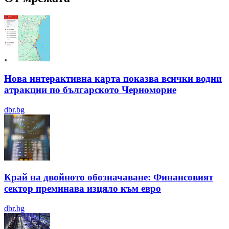
Нова интерактивна карта показва всички водни
атракции по българското Черноморие
dbr.bg
Край на двойното обозначаване: Финансовият
сектор преминава изцяло към евро
dbr.bg