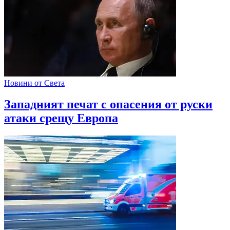
Новини от Света
Западният печат с опасения от руски
атаки срещу Европа