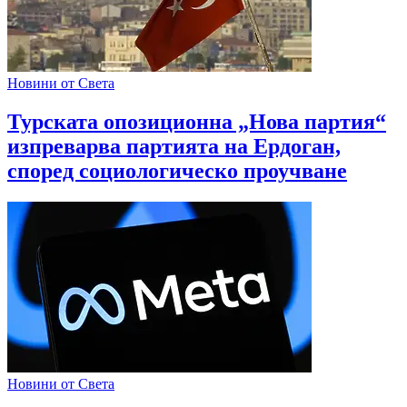
Новини от Света
Турската опозиционна „Нова партия“
изпреварва партията на Ердоган,
според социологическо проучване
Новини от Света