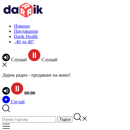
Новини
Предавания
Darik Health
„40 до 40“
Слушай
Слушай
Дарик радио - предаване на живо!
00:00
Гледай