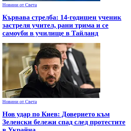
Новини от Света
Кървава стрелба: 14-годишен ученик
застреля учител, рани трима и се
самоуби в училище в Тайланд
Новини от Света
Нов удар по Киев: Доверието към
Зеленски бележи спад след протестите
в Украйна