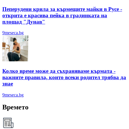
Пеперудени крила за кърмещите майки в Русе -
открита е красива пейка в градинката на
площад "Дунав"
9meseca.bg
Колко време може да съхраняваме кърмата -
важните правила, които всеки родител трябва да
знае
9meseca.bg
Времето