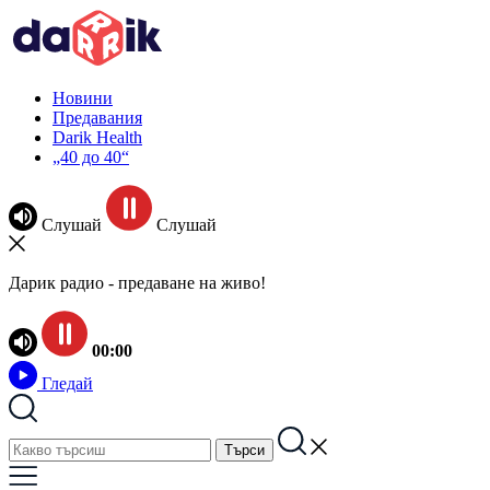
Новини
Предавания
Darik Health
„40 до 40“
Слушай
Слушай
Дарик радио - предаване на живо!
00:00
Гледай