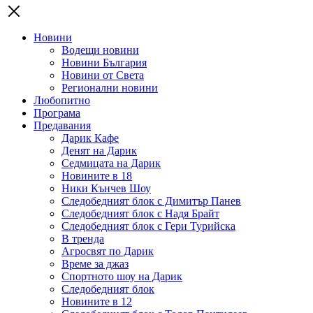
Новини
Водещи новини
Новини България
Новини от Света
Регионални новини
Любопитно
Програма
Предавания
Дарик Кафе
Денят на Дарик
Седмицата на Дарик
Новините в 18
Ники Кънчев Шоу
Следобедният блок с Димитър Панев
Следобедният блок с Надя Брайт
Следобедният блок с Гери Турийска
В тренда
Агросвят по Дарик
Време за джаз
Спортното шоу на Дарик
Следобедният блок
Новините в 12