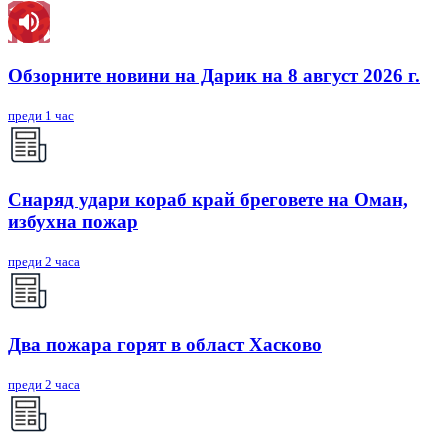
Обзорните новини на Дарик на 8 август 2026 г.
преди 1 час
Снаряд удари кораб край бреговете на Оман,
избухна пожар
преди 2 часа
Два пожара горят в област Хасково
преди 2 часа