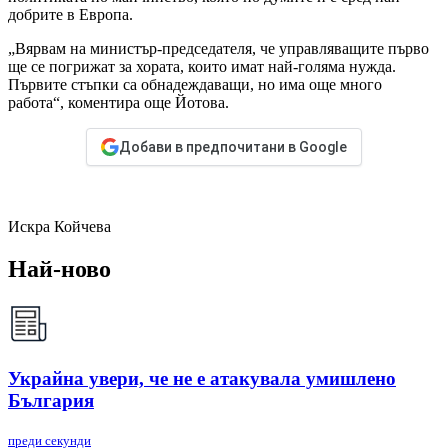
добрите в Европа.
„Вярвам на министър-председателя, че управляващите първо
ще се погрижат за хората, които имат най-голяма нужда.
Първите стъпки са обнадеждаващи, но има още много
работа“, коментира още Йотова.
Добави в предпочитани в Google
Искра Койчева
Най-ново
Украйна увери, че не е атакувала умишлено
България
преди секунди