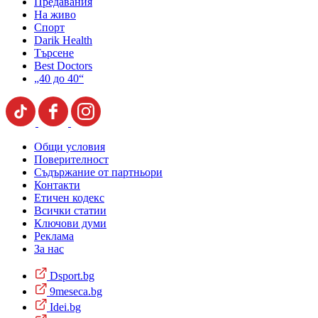
Предавания
На живо
Спорт
Darik Health
Търсене
Best Doctors
„40 до 40“
Общи условия
Поверителност
Съдържание от партньори
Контакти
Етичен кодекс
Всички статии
Ключови думи
Реклама
За нас
Dsport.bg
9meseca.bg
Idei.bg