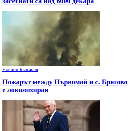
засегнати са над 6000 декара
Новини България
Пожарът между Първомай и с. Брягово
е локализиран