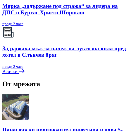
Мярка „задържане под стража“ за лидера на
ДПС в Бургас Христо Широков
преди 2 часа
Задържаха мъж за палеж на луксозна кола пред
хотел в Слънчев бряг
преди 2 часа
Всички
От мрежата
Панагюрски производител инвестира в нова 5-