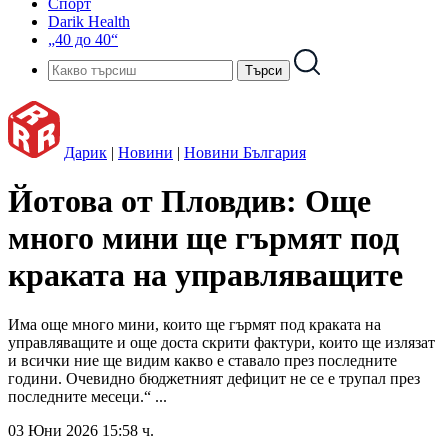
Спорт
Darik Health
„40 до 40“
Дарик
|
Новини
|
Новини България
Йотова от Пловдив: Още
много мини ще гърмят под
краката на управляващите
Има още много мини, които ще гърмят под краката на
управляващите и още доста скрити фактури, които ще излязат
и всички ние ще видим какво е ставало през последните
години. Очевидно бюджетният дефицит не се е трупал през
последните месеци.“ ...
03 Юни 2026 15:58 ч.