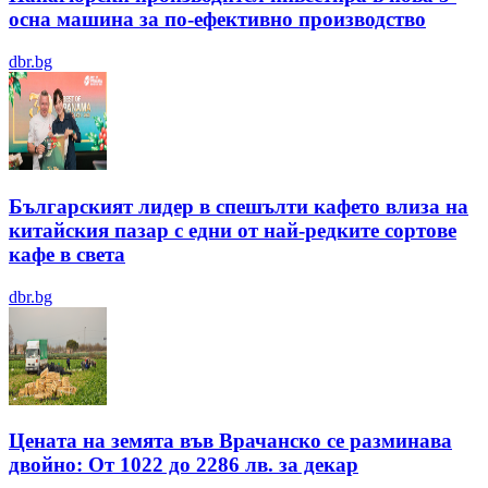
осна машина за по-ефективно производство
dbr.bg
Българският лидер в спешълти кафето влиза на
китайския пазар с едни от най-редките сортове
кафе в света
dbr.bg
Цената на земята във Врачанско се разминава
двойно: От 1022 до 2286 лв. за декар