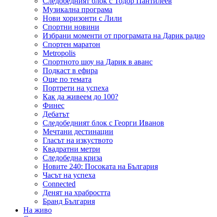
Следобедният блок с Тодор Пантилеев
Музикална програма
Нови хоризонти с Лили
Спортни новини
Избрани моменти от програмата на Дарик радио
Спортен маратон
Metropolis
Спортното шоу на Дарик в аванс
Подкаст в ефира
Още по темата
Портрети на успеха
Как да живеем до 100?
Финес
Дебатът
Следобедният блок с Георги Иванов
Мечтани дестинации
Гласът на изкуството
Квадратни метри
Следобедна криза
Новите 240: Посоката на България
Часът на успеха
Connected
Денят на храбростта
Бранд България
На живо