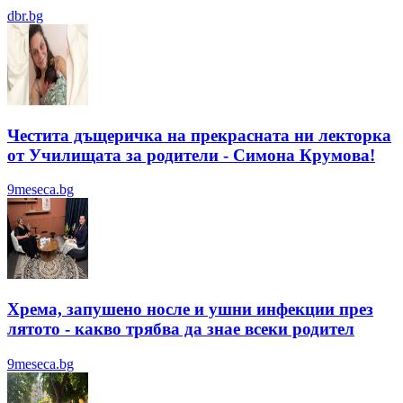
dbr.bg
Честита дъщеричка на прекрасната ни лекторка
от Училищата за родители - Симона Крумова!
9meseca.bg
Хрема, запушено носле и ушни инфекции през
лятотo - какво трябва да знае всеки родител
9meseca.bg