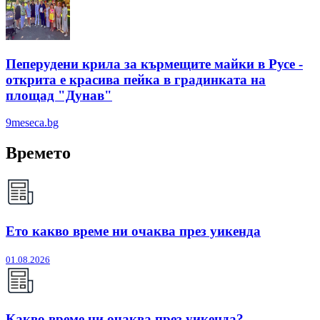
Пеперудени крила за кърмещите майки в Русе -
открита е красива пейка в градинката на
площад "Дунав"
9meseca.bg
Времето
Ето какво време ни очаква през уикенда
01.08.2026
Какво време ни очаква през уикенда?