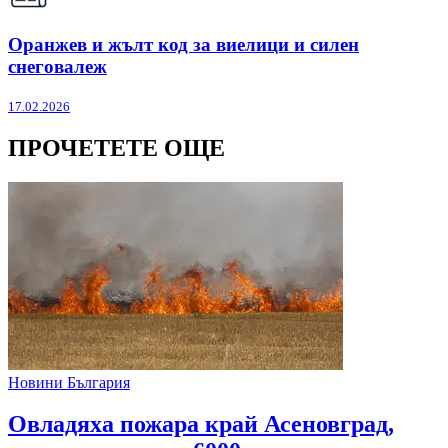
Оранжев и жълт код за виелици и силен
снеговалеж
17.02.2026
ПРОЧЕТЕТЕ ОЩЕ
Новини България
Овладяха пожара край Асеновград,