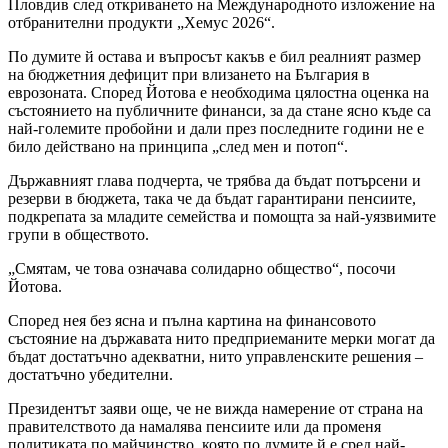
Пловдив след откриването на Международното изложение на
отбранителни продукти „Хемус 2026“.
По думите й остава и въпросът какъв е бил реалният размер
на бюджетния дефицит при влизането на България в
еврозоната. Според Йотова е необходима цялостна оценка на
състоянието на публичните финанси, за да стане ясно къде са
най-големите пробойни и дали през последните години не е
било действано на принципа „след мен и потоп“.
Държавният глава подчерта, че трябва да бъдат потърсени и
резерви в бюджета, така че да бъдат гарантирани пенсиите,
подкрепата за младите семейства и помощта за най-уязвимите
групи в обществото.
„Смятам, че това означава солидарно общество“, посочи
Йотова.
Според нея без ясна и пълна картина на финансовото
състояние на държавата нито предприеманите мерки могат да
бъдат достатъчно адекватни, нито управленските решения –
достатъчно убедителни.
Президентът заяви още, че не вижда намерение от страна на
правителството да намалява пенсиите или да променя
политиката по майчинство, която по думите й е сред най-