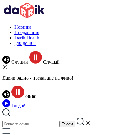
Новини
Предавания
Darik Health
„40 до 40“
Слушай
Слушай
Дарик радио - предаване на живо!
00:00
Гледай