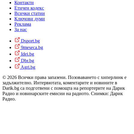
Контакти
Етичен кодекс
Всички статии
Ключови думи
Реклама
За нас
Dsport.bg
9meseca.bg
Idei.bg
Dbr.bg
Agri.bg
© 2026 Всички права запазени. Позоваването с хиперлинк е
задължително. Интервютата, коментарите и новините в
Darik.bg са подготвени с помощта на репортерите на Дарик
Радио и новинарските емисии на радиото. Снимки: Дарик
Радио.