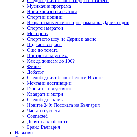
Следобедният блок с Тодор Пантилеев
Музикална програма
Нови хоризонти с Лили
Спортни новини
Избрани моменти от програмата на Дарик радио
Спортен маратон
Metropolis
Спортното шоу на Дарик в аванс
Подкаст в ефира
Още по темата
Портрети на успеха
Как да живеем до 100?
Финес
Дебатът
Следобедният блок с Георги Иванов
Мечтани дестинации
Гласът на изкуството
Квадратни метри
Следобедна криза
Новите 240: Посоката на България
Часът на успеха
Connected
Денят на храбростта
Бранд България
На живо