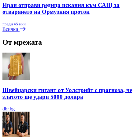
Иран отправи редица искания към САЩ за
отварянето на Ормузкия проток
преди 45 мин
Всички
От мрежата
Швейцарски гигант от Уолстрийт с прогноза, че
златото ще удари 5000 долара
dbr.bg