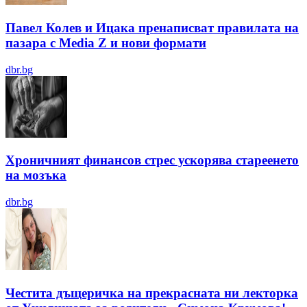
Павел Колев и Ицака пренаписват правилата на
пазара с Media Z и нови формати
dbr.bg
Хроничният финансов стрес ускорява стареенето
на мозъка
dbr.bg
Честита дъщеричка на прекрасната ни лекторка