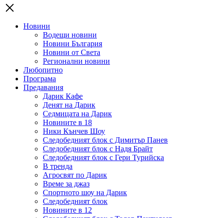
Новини
Водещи новини
Новини България
Новини от Света
Регионални новини
Любопитно
Програма
Предавания
Дарик Кафе
Денят на Дарик
Седмицата на Дарик
Новините в 18
Ники Кънчев Шоу
Следобедният блок с Димитър Панев
Следобедният блок с Надя Брайт
Следобедният блок с Гери Турийска
В тренда
Агросвят по Дарик
Време за джаз
Спортното шоу на Дарик
Следобедният блок
Новините в 12