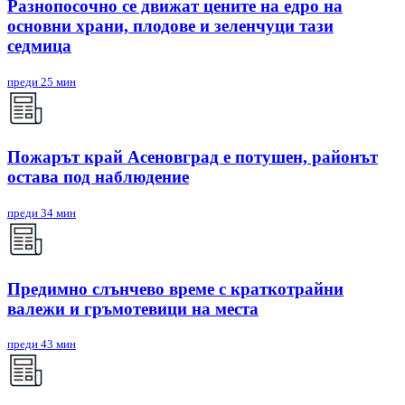
Разнопосочно се движат цените на едро на
основни храни, плодове и зеленчуци тази
седмица
преди 25 мин
Пожарът край Асеновград е потушен, районът
остава под наблюдение
преди 34 мин
Предимно слънчево време с краткотрайни
валежи и гръмотевици на места
преди 43 мин