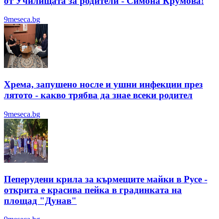
от Училищата за родители - Симона Крумова!
9meseca.bg
Хрема, запушено носле и ушни инфекции през
лятотo - какво трябва да знае всеки родител
9meseca.bg
Пеперудени крила за кърмещите майки в Русе -
открита е красива пейка в градинката на
площад "Дунав"