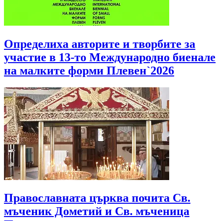
Определиха авторите и творбите за
участие в 13-то Международно биенале
на малките форми Плевен`2026
Православната църква почита Св.
мъченик Дометий и Св. мъченица