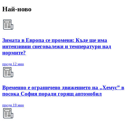
Най-ново
Зимата в Европа се променя: Къде ще има
интензивни снеговалежи и температури над
нормите?
преди 12 мин
Временно е ограничено движението на „Хемус” в
посока София поради горящ автомобил
преди 19 мин