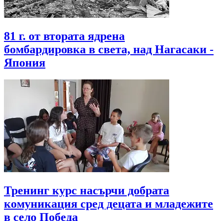
81 г. от втората ядрена
бомбардировка в света, над Нагасаки -
Япония
Тренинг курс насърчи добрата
комуникация сред децата и младежите
в село Победа