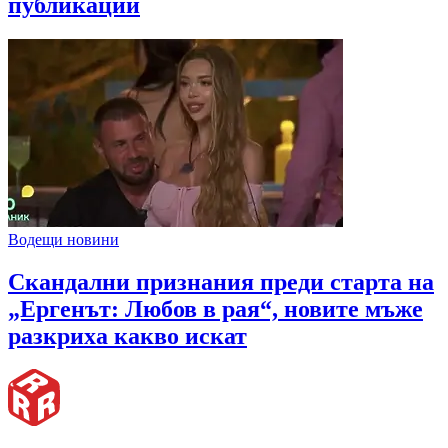
публикации
Водещи новини
Скандални признания преди старта на
„Ергенът: Любов в рая“, новите мъже
разкриха какво искат