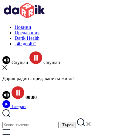
Новини
Предавания
Darik Health
„40 до 40“
Слушай
Слушай
Дарик радио - предаване на живо!
00:00
Гледай