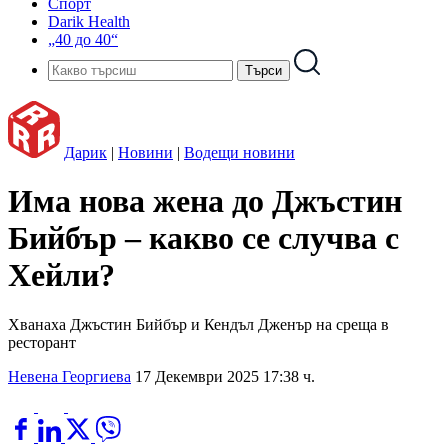
Спорт
Darik Health
„40 до 40“
Дарик
|
Новини
|
Водещи новини
Има нова жена до Джъстин
Бийбър – какво се случва с
Хейли?
Хванаха Джъстин Бийбър и Кендъл Дженър на среща в
ресторант
Невена Георгиева
17 Декември 2025 17:38 ч.