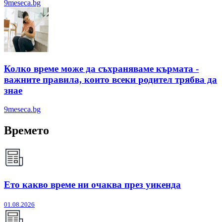
9meseca.bg
Колко време може да съхраняваме кърмата -
важните правила, които всеки родител трябва да
знае
9meseca.bg
Времето
Ето какво време ни очаква през уикенда
01.08.2026