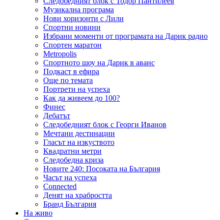
Следобедният блок с Тодор Пантилеев
Музикална програма
Нови хоризонти с Лили
Спортни новини
Избрани моменти от програмата на Дарик радио
Спортен маратон
Metropolis
Спортното шоу на Дарик в аванс
Подкаст в ефира
Още по темата
Портрети на успеха
Как да живеем до 100?
Финес
Дебатът
Следобедният блок с Георги Иванов
Мечтани дестинации
Гласът на изкуството
Квадратни метри
Следобедна криза
Новите 240: Посоката на България
Часът на успеха
Connected
Денят на храбростта
Бранд България
На живо