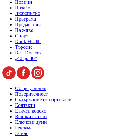
Новини
Начало
Любопитно
Програма
Предавания
На живо
Спорт
Darik Health
Търсене
Best Doctors
„40 до 40“
Общи условия
Поверителност
Съдържание от партньори
Контакти
Етичен кодекс
Всички статии
Ключови думи
Реклама
За нас