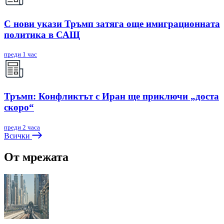
С нови укази Тръмп затяга още имиграционната
политика в САЩ
преди 1 час
Тръмп: Конфликтът с Иран ще приключи „доста
скоро“
преди 2 часа
Всички
От мрежата