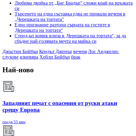
Любима двойка от „Биг Брадър“ сложи край на връзката
си
Търсенето на една съставка едва не провали вечеря в
,,Черешката на тортата"
Едно признание разтопи сърцата на гостите в
„Черешката на тортата“
Стенд-ъп комик влиза в „Черешката на тортата“, за да
сбъдне най-голямата мечта на майка си
Джъстин Бийбър
Кендъл Дженър
вечеря
Лос Анджелис
слухове
изневяра
Хейли Бийбър
брак
Най-ново
Западният печат с опасения от руски атаки
срещу Европа
преди 55 мин