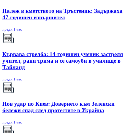
Палеж в кметството на Тръстеник: Задържаха
47-годишен извършител
преди 1 час
Кървава стрелба: 14-годишен ученик застреля
учител, рани трима и се самоуби в училище в
Тайланд
преди 1 час
Нов удар по Киев: Доверието към Зеленски
бележи спад след протестите в Украйна
преди 1 час