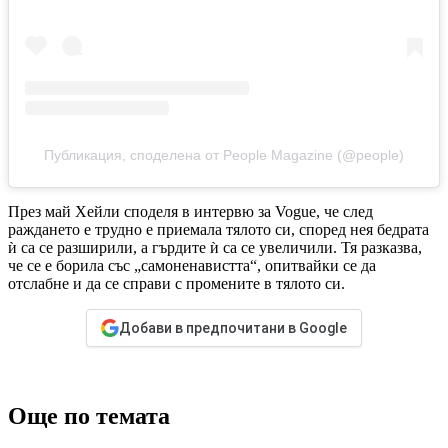
Публикация, споделена от People Magazine (@people)
През май Хейли споделя в интервю за Vogue, че след
раждането е трудно е приемала тялото си, според нея бедрата
ѝ са се разширили, а гърдите ѝ са се увеличили. Тя разказва,
че се е борила със „самоненавистта“, опитвайки се да
отслабне и да се справи с промените в тялото си.
Добави в предпочитани в Google
Още по темата