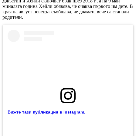
Джъстин и Хейли сключват брак през 2018 г., а на 9 май
миналата година Хейли обявява, че очаква първото им дете. В
края на август певецът съобщава, че двамата вече са станали
родители.
Вижте тази публикация в Instagram.