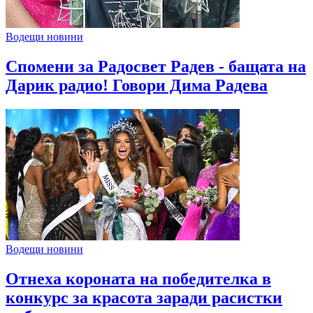
Водещи новини
Спомени за Радосвет Радев - бащата на
Дарик радио! Говори Дима Радева
Водещи новини
Отнеха короната на победителка в
конкурс за красота заради расистки