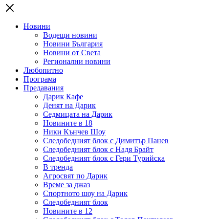
Новини
Водещи новини
Новини България
Новини от Света
Регионални новини
Любопитно
Програма
Предавания
Дарик Кафе
Денят на Дарик
Седмицата на Дарик
Новините в 18
Ники Кънчев Шоу
Следобедният блок с Димитър Панев
Следобедният блок с Надя Брайт
Следобедният блок с Гери Турийска
В тренда
Агросвят по Дарик
Време за джаз
Спортното шоу на Дарик
Следобедният блок
Новините в 12