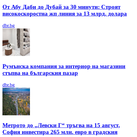
От Абу Даби до Дубай за 30 минути: Строят
високоскоростна жп линия за 13 млрд. долара
dbr.bg
Румънска компания за интериор на магазини
стъпва на българския пазар
dbr.bg
Метрото до „Левски Г“ тръгва на 15 август,
София инвестира 265 млн. евро в градския