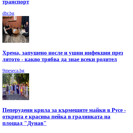
транспорт
dbr.bg
Хрема, запушено носле и ушни инфекции през
лятотo - какво трябва да знае всеки родител
9meseca.bg
Пеперудени крила за кърмещите майки в Русе -
открита е красива пейка в градинката на
площад "Дунав"