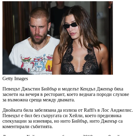
Getty Images
Певецът Джъстин Бийбър и моделът Кендъл Дженър бяха
заснети на вечеря в ресторант, което веднага породи слухове
за възможна среща между двамата.
Двойката била забелязана да излиза от Raffi's в Лос Анджелис.
Певецът е бил без съпругата си Хейли, което предизвика
спекулации за изневяра, но нито Бийбър, нито Дженър са
коментирали събитията.