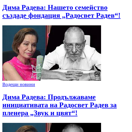
Дима Радева: Нашето семейство
създаде фондация „Радосвет Радев“!
Водещи новини
Дима Радева: Продължаваме
инициативата на Радосвет Радев за
пленера „Звук и цвят“!