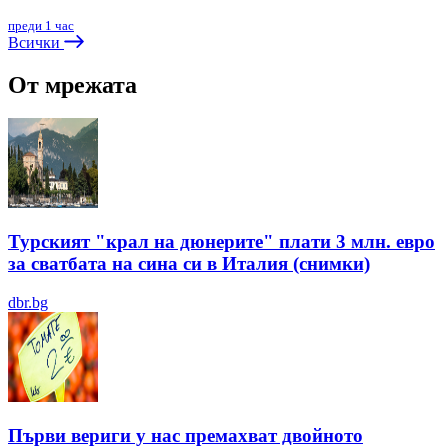
преди 1 час
Всички
От мрежата
Турският "крал на дюнерите" плати 3 млн. евро
за сватбата на сина си в Италия (снимки)
dbr.bg
Първи вериги у нас премахват двойното