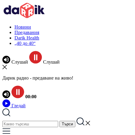
Новини
Предавания
Darik Health
„40 до 40“
Слушай
Слушай
Дарик радио - предаване на живо!
00:00
Гледай