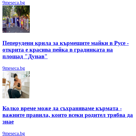
9meseca.bg
Пеперудени крила за кърмещите майки в Русе -
открита е красива пейка в градинката на
площад "Дунав"
9meseca.bg
Колко време може да съхраняваме кърмата -
важните правила, които всеки родител трябва да
знае
9meseca.bg