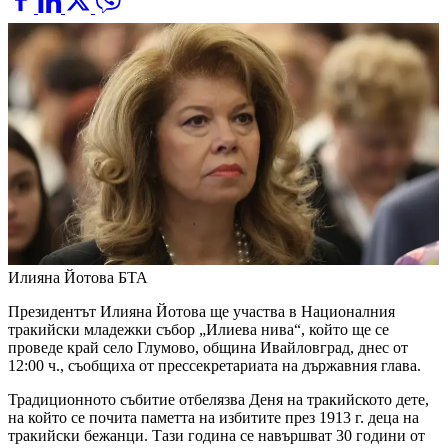
Илияна Йотова
БТА
Президентът Илияна Йотова ще участва в Националния
тракийски младежки събор „Илиева нива“, който ще се
проведе край село Глумово, община Ивайловград, днес от
12:00 ч., съобщиха от прессекретариата на държавния глава.
Традиционното събитие отбелязва Деня на тракийското дете,
на който се почита паметта на избитите през 1913 г. деца на
тракийски бежанци. Тази година се навършват 30 години от