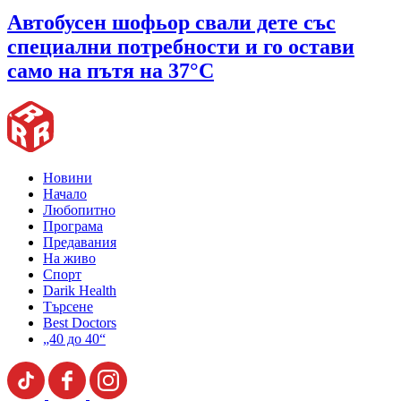
Автобусен шофьор свали дете със
специални потребности и го остави
само на пътя на 37°C
Новини
Начало
Любопитно
Програма
Предавания
На живо
Спорт
Darik Health
Търсене
Best Doctors
„40 до 40“