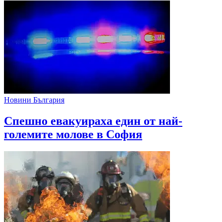
Новини България
Спешно евакуираха един от най-
големите молове в София