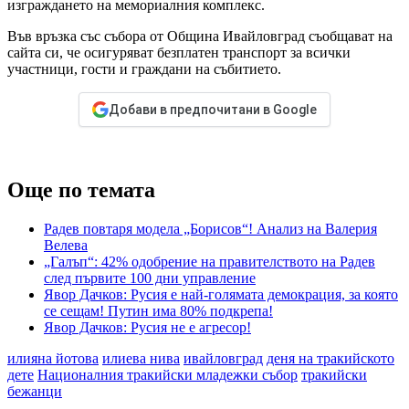
изграждането на мемориалния комплекс.
Във връзка със събора от Община Ивайловград съобщават на
сайта си, че осигуряват безплатен транспорт за всички
участници, гости и граждани на събитието.
Добави в предпочитани в Google
Още по темата
Радев повтаря модела „Борисов“! Анализ на Валерия
Велева
„Галъп“: 42% одобрение на правителството на Радев
след първите 100 дни управление
Явор Дачков: Русия е най-голямата демокрация, за която
се сещам! Путин има 80% подкрепа!
Явор Дачков: Русия не е агресор!
илияна йотова
илиева нива
ивайловград
деня на тракийското
дете
Националния тракийски младежки събор
тракийски
бежанци