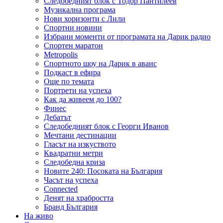
Следобедният блок с Тодор Пантилеев
Музикална програма
Нови хоризонти с Лили
Спортни новини
Избрани моменти от програмата на Дарик радио
Спортен маратон
Metropolis
Спортното шоу на Дарик в аванс
Подкаст в ефира
Още по темата
Портрети на успеха
Как да живеем до 100?
Финес
Дебатът
Следобедният блок с Георги Иванов
Мечтани дестинации
Гласът на изкуството
Квадратни метри
Следобедна криза
Новите 240: Посоката на България
Часът на успеха
Connected
Денят на храбростта
Бранд България
На живо