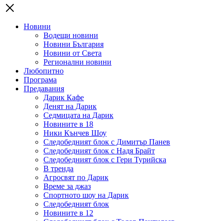
Новини
Водещи новини
Новини България
Новини от Света
Регионални новини
Любопитно
Програма
Предавания
Дарик Кафе
Денят на Дарик
Седмицата на Дарик
Новините в 18
Ники Кънчев Шоу
Следобедният блок с Димитър Панев
Следобедният блок с Надя Брайт
Следобедният блок с Гери Турийска
В тренда
Агросвят по Дарик
Време за джаз
Спортното шоу на Дарик
Следобедният блок
Новините в 12