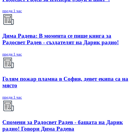
преди 1 час
Дима Радева: В момента се пише книга за
Радосвет Радев - създателят на Дарик радио!
преди 1 час
Голям пожар пламна в София, девет екипа са на
място
преди 1 час
Спомени за Радосвет Радев - бащата на Дарик
радио! Говори Дима Радева