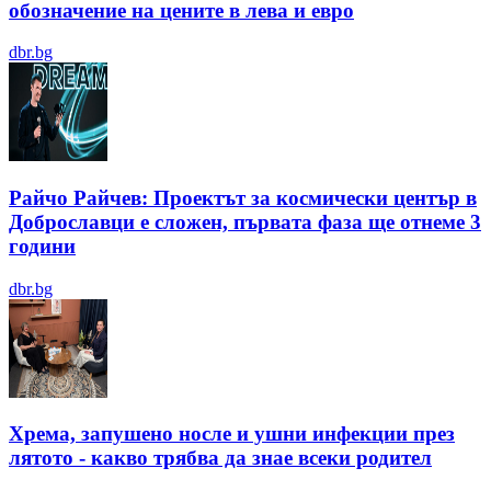
обозначение на цените в лева и евро
dbr.bg
Райчо Райчев: Проектът за космически център в
Доброславци е сложен, първата фаза ще отнеме 3
години
dbr.bg
Хрема, запушено носле и ушни инфекции през
лятотo - какво трябва да знае всеки родител