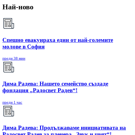
Най-ново
Спешно евакуираха един от най-големите
молове в София
преди 38 мин
Дима Радева: Нашето семейство създаде
фондация „Радосвет Радев“!
преди 1 час
Дима Радева: Продължаваме инициативата на
Радосвет Радев за пленера „Звук и цвят“!