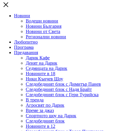
Новини
Водещи новини
Новини България
Новини от Света
Регионални новини
Любопитно
Програма
Предавания
Дарик Кафе
Денят на Дарик
Седмицата на Дарик
Новините в 18
Ники Кънчев Шоу
Следобедният блок с Димитър Панев
Следобедният блок с Надя Брайт
Следобедният блок с Гери Турийска
В тренда
Агросвят по Дарик
Време за джаз
Спортното шоу на Дарик
Следобедният блок
Новините в 12