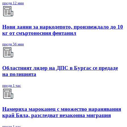
преди 12 мин
Нови данни за наркодепото, произвеждало до 10
кг от смъртоносния фентанил
преди 56 мин
Областният лидер на ДПС в Бургас се предаде
на полицията
преди 1 час
Намериха мароканец с множество наранявания
край Бяла, разследват незаконна миграция
преди 1 час