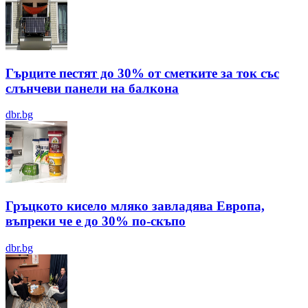
Гърците пестят до 30% от сметките за ток със
слънчеви панели на балкона
dbr.bg
Гръцкото кисело мляко завладява Европа,
въпреки че е до 30% по-скъпо
dbr.bg