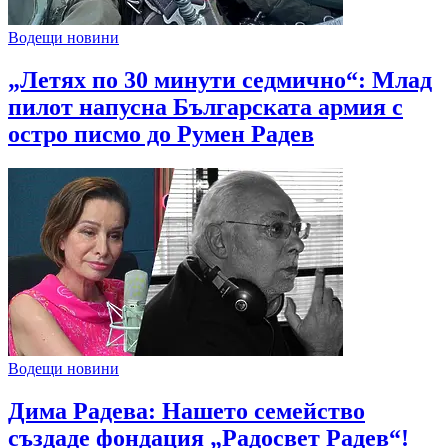
Водещи новини
„Летях по 30 минути седмично“: Млад
пилот напусна Българската армия с
остро писмо до Румен Радев
Водещи новини
Дима Радева: Нашето семейство
създаде фондация „Радосвет Радев“!