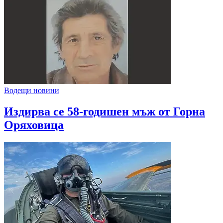
Водещи новини
Издирва се 58-годишен мъж от Горна
Оряховица