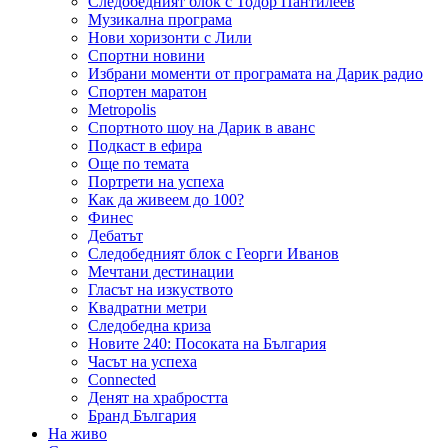
Следобедният блок с Тодор Пантилеев
Музикална програма
Нови хоризонти с Лили
Спортни новини
Избрани моменти от програмата на Дарик радио
Спортен маратон
Metropolis
Спортното шоу на Дарик в аванс
Подкаст в ефира
Още по темата
Портрети на успеха
Как да живеем до 100?
Финес
Дебатът
Следобедният блок с Георги Иванов
Мечтани дестинации
Гласът на изкуството
Квадратни метри
Следобедна криза
Новите 240: Посоката на България
Часът на успеха
Connected
Денят на храбростта
Бранд България
На живо