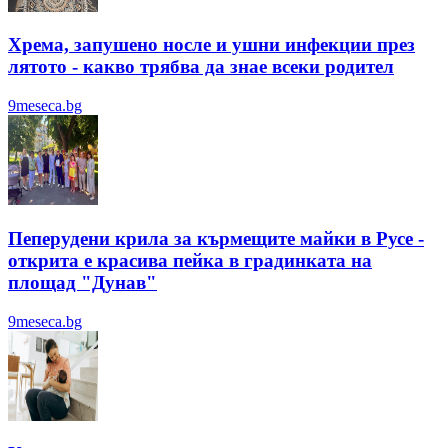
Хрема, запушено носле и ушни инфекции през
лятотo - какво трябва да знае всеки родител
9meseca.bg
Пеперудени крила за кърмещите майки в Русе -
открита е красива пейка в градинката на
площад "Дунав"
9meseca.bg