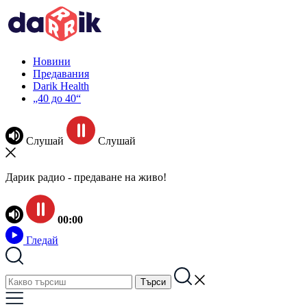
Новини
Предавания
Darik Health
„40 до 40“
Слушай
Слушай
Дарик радио - предаване на живо!
00:00
Гледай