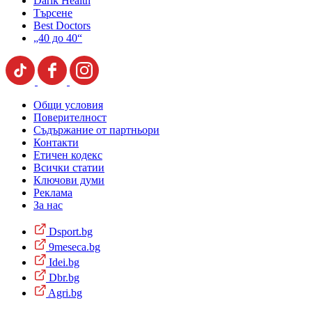
Darik Health
Търсене
Best Doctors
„40 до 40“
Общи условия
Поверителност
Съдържание от партньори
Контакти
Етичен кодекс
Всички статии
Ключови думи
Реклама
За нас
Dsport.bg
9meseca.bg
Idei.bg
Dbr.bg
Agri.bg