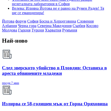
нелегалната лаборатория в София
Велева: Илияна Йотова не е равно на Румен Радев! Тя
ще се еманципира!
Йотова
форум
София
Босна и Херцеговина
Словения
Албания
Черна гора
Северна Македония
Сърбия
Косово
Молдова
Гърция
Турция
Хърватия
Румъния
Най-ново
След зверското убийство в Пловдив: Оставиха в
ареста обвинените младежи
преди 7 мин
Издирва се 58-годишен мъж от Горна Оряховица