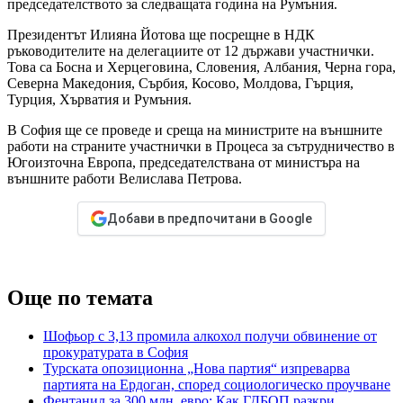
председателството за следващата година на Румъния.
Президентът Илияна Йотова ще посрещне в НДК
ръководителите на делегациите от 12 държави участнички.
Това са Босна и Херцеговина, Словения, Албания, Черна гора,
Северна Македония, Сърбия, Косово, Молдова, Гърция,
Турция, Хърватия и Румъния.
В София ще се проведе и среща на министрите на външните
работи на страните участнички в Процеса за сътрудничество в
Югоизточна Европа, председателствана от министъра на
външните работи Велислава Петрова.
Добави в предпочитани в Google
Още по темата
Шофьор с 3,13 промила алкохол получи обвинение от
прокуратурата в София
Турската опозиционна „Нова партия“ изпреварва
партията на Ердоган, според социологическо проучване
Фентанил за 300 млн. евро: Как ГДБОП разкри