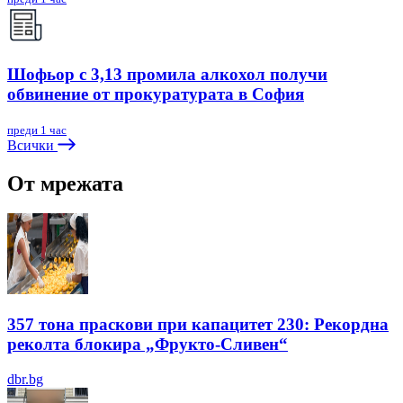
Шофьор с 3,13 промила алкохол получи
обвинение от прокуратурата в София
преди 1 час
Всички
От мрежата
357 тона праскови при капацитет 230: Рекордна
реколта блокира „Фрукто-Сливен“
dbr.bg