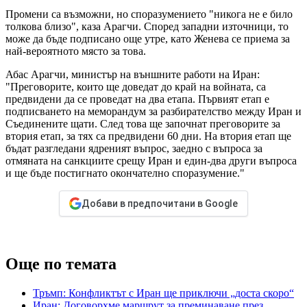
Промени са възможни, но споразумението "никога не е било
толкова близо", каза Арагчи. Според западни източници, то
може да бъде подписано още утре, като Женева се приема за
най-вероятното място за това.
Абас Арагчи, министър на външните работи на Иран:
"Преговорите, които ще доведат до край на войната, са
предвидени да се проведат на два етапа. Първият етап е
подписването на меморандум за разбирателство между Иран и
Съединените щати. След това ще започнат преговорите за
втория етап, за тях са предвидени 60 дни. На втория етап ще
бъдат разгледани ядреният въпрос, заедно с въпроса за
отмяната на санкциите срещу Иран и един-два други въпроса
и ще бъде постигнато окончателно споразумение."
Добави в предпочитани в Google
Още по темата
Тръмп: Конфликтът с Иран ще приключи „доста скоро“
Иран: Договорхме маршрут за преминаване през