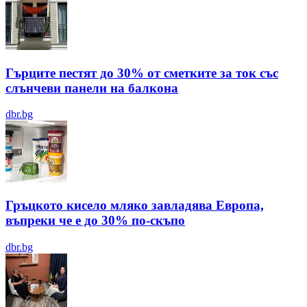
Гърците пестят до 30% от сметките за ток със
слънчеви панели на балкона
dbr.bg
Гръцкото кисело мляко завладява Европа,
въпреки че е до 30% по-скъпо
dbr.bg