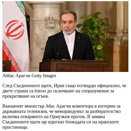
Аббас Арагчи
Getty Images
След Съединените щати, Иран също потвърди официално, че
двете страни са близо до сключване на споразумение за
прекратяване на огъня.
Външният министър Абас Арагчи коментира в интервю за
държавната телевизия, че меморандумът за разбирателство
включва отварянето на Ормузкия проток. В замяна
Съединените щати ще вдигнат блокадата си на иранските
пристанища.