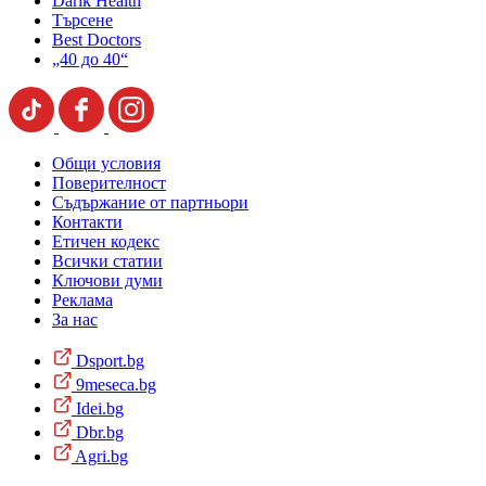
Darik Health
Търсене
Best Doctors
„40 до 40“
Общи условия
Поверителност
Съдържание от партньори
Контакти
Етичен кодекс
Всички статии
Ключови думи
Реклама
За нас
Dsport.bg
9meseca.bg
Idei.bg
Dbr.bg
Agri.bg