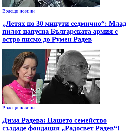
Водещи новини
„Летях по 30 минути седмично“: Млад
пилот напусна Българската армия с
остро писмо до Румен Радев
Водещи новини
Дима Радева: Нашето семейство
създаде фондация „Радосвет Радев“!