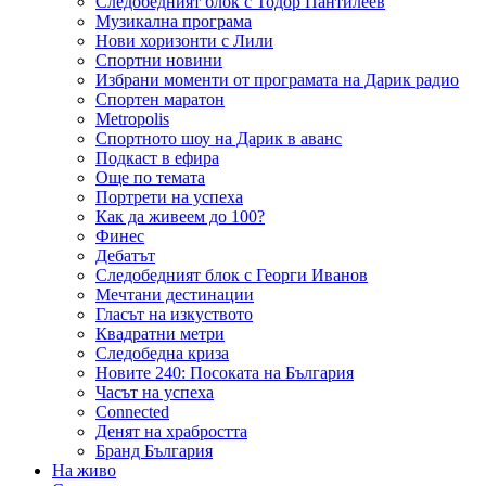
Следобедният блок с Тодор Пантилеев
Музикална програма
Нови хоризонти с Лили
Спортни новини
Избрани моменти от програмата на Дарик радио
Спортен маратон
Metropolis
Спортното шоу на Дарик в аванс
Подкаст в ефира
Още по темата
Портрети на успеха
Как да живеем до 100?
Финес
Дебатът
Следобедният блок с Георги Иванов
Мечтани дестинации
Гласът на изкуството
Квадратни метри
Следобедна криза
Новите 240: Посоката на България
Часът на успеха
Connected
Денят на храбростта
Бранд България
На живо