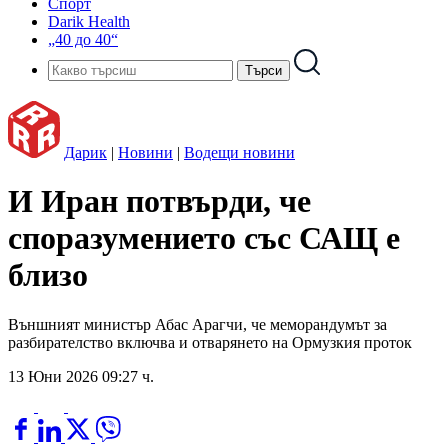
Спорт
Darik Health
„40 до 40“
Дарик
|
Новини
|
Водещи новини
И Иран потвърди, че
споразумението със САЩ е
близо
Външният министър Абас Арагчи, че меморандумът за
разбирателство включва и отварянето на Ормузкия проток
13 Юни 2026 09:27 ч.