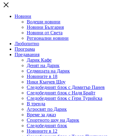
Новини
Водещи новини
Новини България
Новини от Света
Регионални новини
Любопитно
Програма
Предавания
Дарик Кафе
Денят на Дарик
Седмицата на Дарик
Новините в 18
Ники Кънчев Шоу
Следобедният блок с Димитър Панев
Следобедният блок с Надя Брайт
Следобедният блок с Гери Турийска
В тренда
Агросвят по Дарик
Време за джаз
Спортното шоу на Дарик
Следобедният блок
Новините в 12