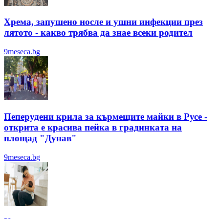
Хрема, запушено носле и ушни инфекции през
лятотo - какво трябва да знае всеки родител
9meseca.bg
Пеперудени крила за кърмещите майки в Русе -
открита е красива пейка в градинката на
площад "Дунав"
9meseca.bg