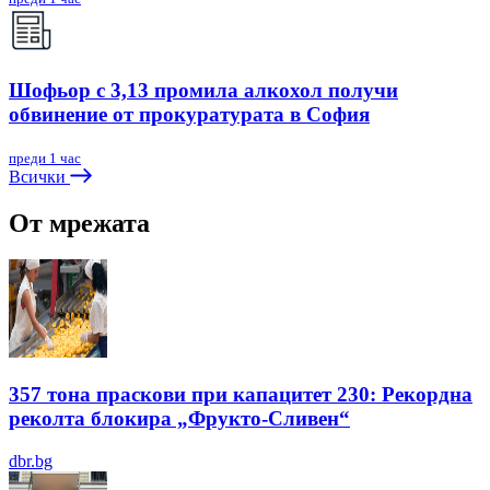
Шофьор с 3,13 промила алкохол получи
обвинение от прокуратурата в София
преди 1 час
Всички
От мрежата
357 тона праскови при капацитет 230: Рекордна
реколта блокира „Фрукто-Сливен“
dbr.bg