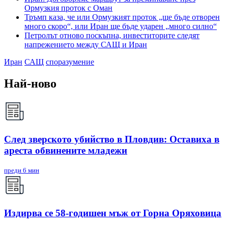
Ормузкия проток с Оман
Тръмп каза, че или Ормузкият проток „ще бъде отворен
много скоро“, или Иран ще бъде ударен „много силно“
Петролът отново поскъпна, инвеститорите следят
напрежението между САЩ и Иран
Иран
САЩ
споразумение
Най-ново
След зверското убийство в Пловдив: Оставиха в
ареста обвинените младежи
преди 6 мин
Издирва се 58-годишен мъж от Горна Оряховица