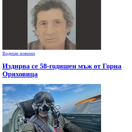
Водещи новини
Издирва се 58-годишен мъж от Горна
Оряховица