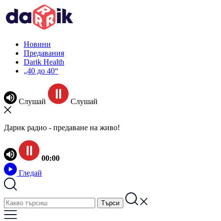
Новини
Предавания
Darik Health
„40 до 40“
Слушай
Слушай
Дарик радио - предаване на живо!
00:00
Гледай