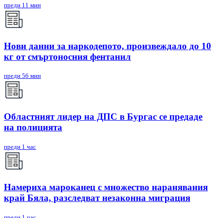
преди 11 мин
Нови данни за наркодепото, произвеждало до 10
кг от смъртоносния фентанил
преди 56 мин
Областният лидер на ДПС в Бургас се предаде
на полицията
преди 1 час
Намериха мароканец с множество наранявания
край Бяла, разследват незаконна миграция
преди 1 час