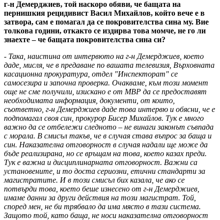
г-н Демерджиев, той наскоро обяви, че бащата на
пернишкия рецидивист Васил Михайлов, който вече е в
затвора, сам е помагал да се покровителства сина му. Вие
толкова години, откакто се издирва това момче, не го ли
знаехте – че бащата покровителства сина си?
- Така, наистина от интервюто на г-н Демерджиев, което
даде, мисля, че в предаване по вашата телевизия, Върховната
касационна прокуратура, отдел "Инспекторат" се
самосезира и започна проверка. Очакваме, към този момент
още не сме получили, изискано е от МВР да се предоставят
необходимата информация, документи, от които,
съответно, г-н Демерджиев даде това интервю и обясни, че е
подпомагал своя син, прокурор Бисер Михайлов. Тук е много
важно да се отбележи следното – не винаги законът съвпада
с морала. В смисъл такъв, че в случая става въпрос за баща и
син. Наказателна отговорност в случая надали ще може да
бъде реализирана, но се връщам на това, което казах преди.
Тук е важна и дисциплинарната отговорност. Важни са
установените, и то доста сериозни, етични стандарти за
магистратите. И в този смисъл бих казала, че ако се
потвърди това, което беше изнесено от г-н Демерджиев,
имаме данни за други действия на този магистрат. Той,
според мен, не би трябвало да има място в тази система.
Защото той, като баща, не носи наказателна отговорност