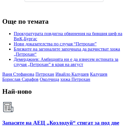
Още по темата
Прокуратурата повдигна обвинения на бившия шеф на
ВиК-Бургас
Нови доказателства по случая “Петрохан”
Близките на загиналите започнаха да разчистват хижа
„Петрохан“
Демерджиев: Амбицията ни е да изнесем истината за
случая „Петрохан” в края на август
Ваня Стефанова
Петрохан
Ивайло Калушев
Калушев
Борислав Сарафов
Околчица
хижа Петрохан
Най-ново
Запасите на АЕЦ „Козлодуй“ стигат за под две