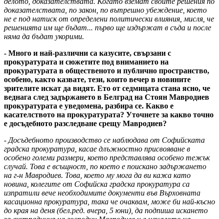
делото, доказателствата. Когато вземат своите решения по
доказателствата, по закон, по вътрешно убеждение, което
не е под натиск от определени политически влияния, мисля, че
решенията им ще бъдат... първо ще издържат в съда и после
няма да бъдат укорими.
- Много и най-различни са казусите, свързани с
прокуратурата и сюжетите под вниманието на
прокуратурата в общественото и публично пространство,
особено, както казвате, тези, които вечер в новините
зрителите искат да видят. Ето от седмицата стана ясно, че
веднага след задържането в Белград на Стоян Мавродиев
прокуратурата е уведомена, разбира се. Какво е
касателството на прокуратурата? Уточнете за какво точно
е досъдебното разследване срещу Мавродиев?
- Досъдебното производство се наблюдава от Софийската
градска прокуратура, касае длъжностно присвояване в
особено големи размери, което представлява особено тежък
случай. Това е всъщност, по което е поискано задържането
на г-н Мавродиев. Това, което му мога да ви кажа като
новина, колегите от Софийска градска прокуратура са
изпратили вече необходимите документи във Върховната
касационна прокуратура, така че очаквам, може би най-късно
до края на деня (бел.ред. вчера, 5 юни), да подпиша искането