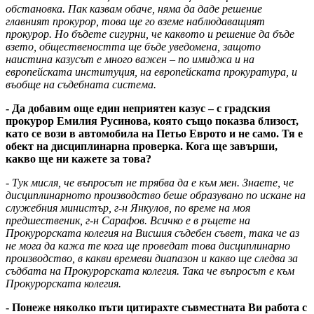
обстановка. Пак казвам обаче, няма да даде решение
главният прокурор, това ще го вземе наблюдаващият
прокурор. Но бъдете сигурни, че каквото и решение да бъде
взето, обществеността ще бъде уведомена, защото
наистина казусът е много важен – по имиджа и на
европейската институция, на европейската прокуратура, и
въобще на съдебната система.
- Да добавим още един неприятен казус – с градския
прокурор Емилия Русинова, която също показва близост,
като се вози в автомобила на Петьо Еврото и не само. Тя е
обект на дисциплинарна проверка. Кога ще завърши,
какво ще ни кажете за това?
- Тук мисля, че въпросът не трябва да е към мен. Знаете, че
дисциплинарното производство беше образувано по искане на
служебния министър, г-н Янкулов, по време на моя
предшественик, г-н Сарафов. Всичко е в ръцете на
Прокурорската колегия на Висшия съдебен съвет, така че аз
не мога да кажа те кога ще проведат това дисциплинарно
производство, в какви времеви диапазон и какво ще следва за
съдбата на Прокурорската колегия. Така че въпросът е към
Прокурорската колегия.
- Понеже няколко пъти цитирахте съвместната Ви работа с