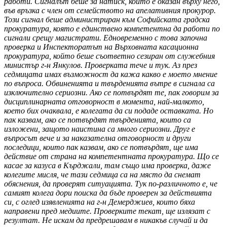
работи. Сигналът беше за натиск, който е оказан върху него,
във връзка с член от семейството на апелативния прокурор.
Този сигнал беше администриран към Софийската градска
прокуратура, която е единствено компетентна да работи по
сигнали срещу магистрати. Едновременно с това започна
проверка и Инспекторатът на Върховната касационна
прокуратура, който беше съответно сезиран от служебния
министър г-н Янкулов. Проверката тече и тук. Аз през
седмицата имах възможност да кажа какво е моето мнение
по въпроса. Обвиненията и твърденията вътре в сигнала са
изключително сериозни. Ако се потвърдят те, пак говорим за
дисциплинарната отговорност в момента, най-малкото,
което бих очаквала, е колегата да си подаде оставката. Но
пак казвам, ако се потвърдят твърденията, които са
изложени, защото наистина са много сериозни. Друг е
въпросът вече и за наказателна отговорност и други
последици, които пак казвам, ако се потвърдят, ще има
действие от страна на компетентната прокуратура. Що се
касае за казуса в Кърджали, там също има проверка, даже
колегите мисля, че тази седмица са на място да снемат
обяснения, да проверят ситуацията. Тук по-различното е, че
самият колега дори поиска да бъде проверен за действията
си, с оглед изявленията на г-н Демерджиев, които бяха
направени пред медиите. Проверките текат, ще излязат с
резултат. Не искам да предрешавам в никакъв случай и да