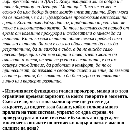
и.ф. председател на ДАНС. Комуникацията ми се добра и с
новия директор на Агенция "Митници". Така че за мен е
важно да има добър диалог между институциите. Дори мога
да се похваля, че с г-н Демерджиев провеждаме ежеседмични
срещи. Когато има добър диалог, и работата върви. Така че
това е изключително важно. За този шестмесечен период от
време от колегите прокурори и следователи очаквам да са
активни. Като казвам активни, обаче нямам предвид само
показно активни. За мен е важно обществото да вижда
резултатите, да ги вижда в съда, а да не вижда само
пресконференции. От моя страна това, което могат да
очакват, и мисля, че вече се усеща в системата, е да им
осигуря спокойствие, да работят в комфорт, да не се
притесняват, да изказват свободно своето мнение, да вземат
своите решения, без каквато и да била угроза за тяхното
лично или кариерно развитие.
- Изпълнявате функцията главен прокурор, макар и в този
ограничен времеви хоризонт, за който говорите в момента.
Смятате ли, че за това малко време ще успеете да
откроите, да видите този баланс, който толкова много
приляга на тази система, упрекът от една страна, че
прокуратурата и тази система е бухалка, а от друга, че
много често опъвате политически чадър и пазите именно
силните на деня?