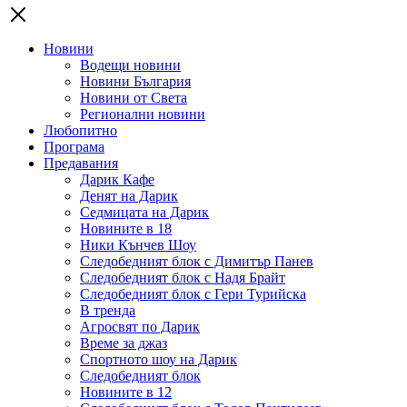
Новини
Водещи новини
Новини България
Новини от Света
Регионални новини
Любопитно
Програма
Предавания
Дарик Кафе
Денят на Дарик
Седмицата на Дарик
Новините в 18
Ники Кънчев Шоу
Следобедният блок с Димитър Панев
Следобедният блок с Надя Брайт
Следобедният блок с Гери Турийска
В тренда
Агросвят по Дарик
Време за джаз
Спортното шоу на Дарик
Следобедният блок
Новините в 12