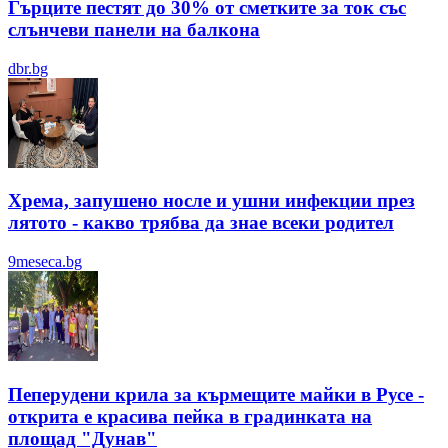
Гърците пестят до 30% от сметките за ток със
слънчеви панели на балкона
dbr.bg
Хрема, запушено носле и ушни инфекции през
лятотo - какво трябва да знае всеки родител
9meseca.bg
Пеперудени крила за кърмещите майки в Русе -
открита е красива пейка в градинката на
площад "Дунав"