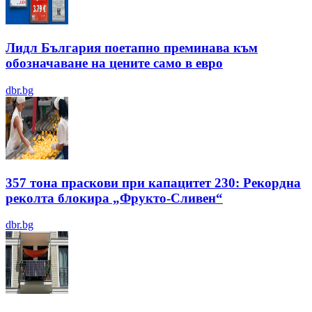
Лидл България поетапно преминава към
обозначаване на цените само в евро
dbr.bg
357 тона праскови при капацитет 230: Рекордна
реколта блокира „Фрукто-Сливен“
dbr.bg