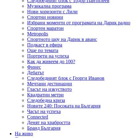
Следобедният блок с Тодор Пантилеев
Музикална програма
Нови хоризонти с Лили
Спортни новини
Избрани моменти от програмата на Дарик радио
Спортен маратон
Metropolis
Спортното шоу на Дарик в аванс
Подкаст в ефира
Още по темата
Портрети на успеха
Как да живеем до 100?
Финес
Дебатът
Следобедният блок с Георги Иванов
Мечтани дестинации
Гласът на изкуството
Квадратни метри
Следобедна криза
Новите 240: Посоката на България
Часът на успеха
Connected
Денят на храбростта
Бранд България
На живо