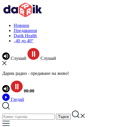
Новини
Предавания
Darik Health
„40 до 40“
Слушай
Слушай
Дарик радио - предаване на живо!
00:00
Гледай