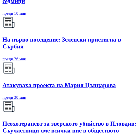
седмици
преди 10 мин
На първо посещение: Зеленски пристигна в
Сърбия
преди 26 мин
Атакуваха проекта на Мария Цънцарова
преди 30 мин
Псохотерапевт за зверското убийство в Пловдив:
Съучастници сме всички ние в обществото