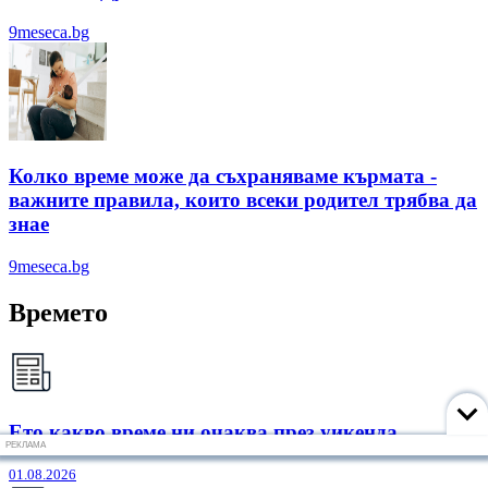
9meseca.bg
Колко време може да съхраняваме кърмата -
важните правила, които всеки родител трябва да
знае
9meseca.bg
Времето
Ето какво време ни очаква през уикенда
РЕКЛАМА
01.08.2026