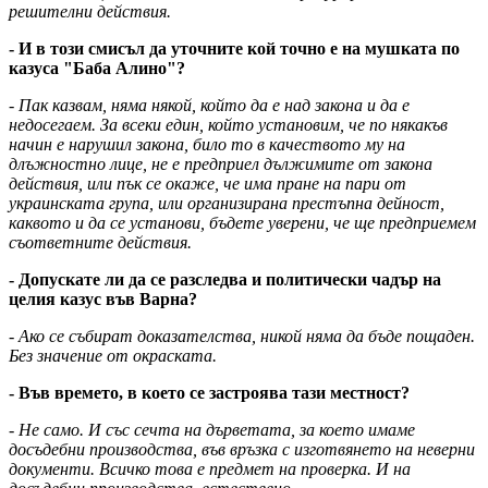
решителни действия.
- И в този смисъл да уточните кой точно е на мушката по
казуса "Баба Алино"?
- Пак казвам, няма някой, който да е над закона и да е
недосегаем. За всеки един, който установим, че по някакъв
начин е нарушил закона, било то в качеството му на
длъжностно лице, не е предприел дължимите от закона
действия, или пък се окаже, че има пране на пари от
украинската група, или организирана престъпна дейност,
каквото и да се установи, бъдете уверени, че ще предприемем
съответните действия.
- Допускате ли да се разследва и политически чадър на
целия казус във Варна?
- Ако се събират доказателства, никой няма да бъде пощаден.
Без значение от окраската.
- Във времето, в което се застроява тази местност?
- Не само. И със сечта на дърветата, за което имаме
досъдебни производства, във връзка с изготвянето на неверни
документи. Всичко това е предмет на проверка. И на