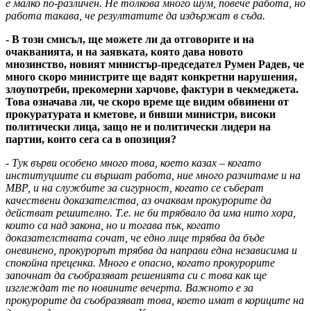
е малко по-различен. Не толкова много шум, повече работа, но
работа такава, че резултатите да издържат в съда.
- В този смисъл, ще можете ли да отговорите и на
очакванията, и на заявката, която дава новото
мнозинство, новият министър-председател Румен Радев, че
много скоро министрите ще вадят конкретни нарушения,
злоупотреби, прекомерни харчове, фактури в чекмеджета.
Това означава ли, че скоро време ще видим обвинени от
прокуратурата и кметове, и бивши министри, високи
политически лица, защо не и политически лидери на
партии, които сега са в опозиция?
- Тук върви особено много това, което казах – когато
институциите си вършат работа, ние много разчитаме и на
МВР, и на службите за сигурност, когато се съберат
качествени доказателства, аз очаквам прокурорите да
действат решително. Т.е. не би трябвало да има нито хора,
които са над закона, но и тогава пък, когато
доказателствата сочат, че едно лице трябва да бъде
оневинено, прокурорът трябва да направи една независима и
спокойна преценка. Много е опасно, когато прокурорите
започнат да съобразяват решенията си с това как ще
изглеждат те по новините вечерта. Важното е за
прокурорите да съобразяват това, което имат в кориците на