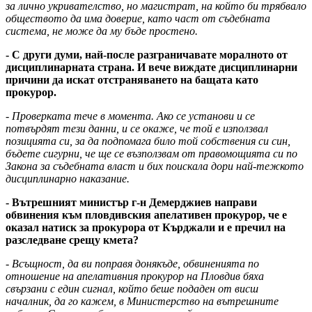
за лично укривателство, но магистрат, на който би трябвало
обществото да има доверие, като част от съдебната
система, не може да му бъде простено.
- С други думи, най-после разграничавате моралното от
дисциплинарната страна. И вече виждате дисциплинарни
причини да искат отстраняването на бащата като
прокурор.
- Проверката тече в момента. Ако се установи и се
потвърдят тези данни, и се окаже, че той е използвал
позицията си, за да подпомага било той собствения си син,
бъдете сигурни, че ще се възползвам от правомощията си по
Закона за съдебната власт и бих поискала дори най-тежкото
дисциплинарно наказание.
- Вътрешният министър г-н Демерджиев направи
обвинения към пловдивския апелативен прокурор, че е
оказал натиск за прокурора от Кърджали и е пречил на
разследване срещу кмета?
- Всъщност, да ви поправя донякъде, обвиненията по
отношение на апелативния прокурор на Пловдив бяха
свързани с един сигнал, който беше подаден от висш
началник, да го кажем, в Министерство на вътрешните