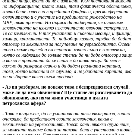
остане нищо, което да не е изяснено. Към настоящия момент
по информацията, която имам, тази фактическа обстановка,
която беше изнесена в предишни брифинги, пресконференции,
включително и с участие на предишното ръководство на
МВР, няма промяна. Но държа да подчертая, че очакваме
заключенията на няколко изключително ключови експертизи.
Те са комплексни. В тях участват и съдебни медици, и физици,
химици, криминалисти. Те, най-общо казано, трябва да дадат
отговор за механизма за получаване на уврежданията. Освен
това имаме още една експертиза, която също е комплексна,
която се надяваме до голяма степен да ни даде отговори защо
и каква е причината да се стигне до това нещо. За мен е
важно да разкрием всичко и да дадем реалната картина,
това, което наистина се случило, а не удобната картина, ако
ме разбирате какво имам предвид.
- Аз ви разбирам, но понеже това е безпрецедентен случай,
може ли да има обвинения? Ще стигне ли разследването до
обвиняване, ако няма живи участници в цялата
петроханска афера?
- Това е въпросът, да се установи от тези експертизи, които
очакваме, да представят своите заключения, какъв е
механизмът на уврежданият. Тоест дали някакво друго лице,
за момента нямаме данни за такова, дали е участвало в това,