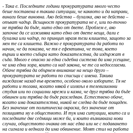
- Така е. Последните години прокуратурата много често
беше поставена в такива ситуации, че каквото и да направи,
винаги беше виновна. Ако действа – бухалка, ако не действа –
опъват чадър. Всъщност прокуратурата не е, или по-точно
не трябва да бъде, нито едно от двете. Проблем е, ако
започне да се изживява като едно от двете неща, дали е
бухалка или чадър, по принцип мразя тези клишета, защото за
мен те са клишета. Важно е прокуратурата да работи по
начин, че да показва, че тя е ефективна, че това, което
върши и което събира като доказателства, да издържат в
съда. Много е опасно за една съдебна система да има усещане,
че има едни хора, които са над закона, че те са недосегаеми.
Обаче трябва да обърнем внимание на нещо друго –
прокуратурата не работи по списъци с имена. Такива
виждахме назад във времето, особено около изборите. Тя не
работи и тогава, когато някой е излязъл в телевизионни
студия или по социални мрежи и казва, че друг трябва да бъде
обвинен или трябва да бъде разследван. Естествено обаче,
когато има доказателства, никой не следва да бъде пощаден.
Без значение от политическа окраска, без значение от
позицията му в обществото. И тук има ситуации, които са и
последните две седмици може би, и които възникнаха нови
случаи, обществото очаква от нас едва или не с подаването
на сигнала и веднага да има обвинение. Моят стил на работа