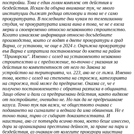
постройки. Това е един голям комплекс от действия и
бездействия. Искам да обърна внимание тук, че много
институции дължат редица отговори и това не е само
прокуратурата. В последните дни чувам по телевизионни
студия, че прокуратурата имала вина в това, че не е взела
мерки и своевременно относно незаконното строителство.
Когато изнасяхме информация относно досъдебните
производства, които се водят в двете прокуратури в град
Варна, се установи, че още в 2024 г. Окръжна прокуратура
във Варна е изпратила постановление до кмета на район
"Приморски". Именно с оглед на установеното незаконно
строителство и с предложение, по-точно с указания за
действия по компетентност от него по Закона за
устройство на територията, чл. 223, ако не се лъжа. Именно
това, което с оглед на степента на строежа, категорията
на строежа, той може да предприеме. Оказва се, че е
получено постановлението с обратна разписка в общината.
Защо обаче и дали са предприемани действия, както видяхме
от постройките, очевидно не. Но пак да не предрешаваме
казуса. Точно тук пак важи, че обществото очаква с
подаването на сигналите и веднага да има обвинения. Не е
точно така, първо се събират доказателствата. И
наистина, ако се потвърди всичко това, което беше изнесено,
дори за организирана престъпна дейност, за пране на пари и
бездействия, аз очаквам от колегите прокурори наистина