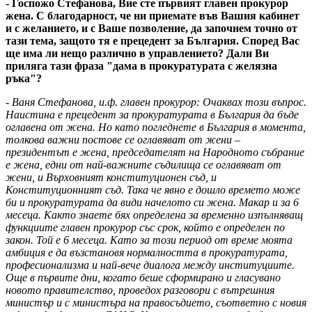
- Госпожо Стефанова, Вие сте първият главен прокурор
жена. С благодарност, че ни приемате във Вашия кабинет
и с желанието, и с Ваше позволение, да започнем точно от
тази тема, защото тя е прецедент за България. Според Вас
ще има ли нещо различно в управлението? Дали Ви
приляга тази фраза "дама в прокуратурата с желязна
ръка"?
- Ваня Стефанова, и.ф. главен прокурор: Очаквах този въпрос.
Наистина е прецедент за прокуратурата в България да бъде
оглавена от жена. Но като погледнете в България в момента,
толкова важни постове се оглавяват от жени –
президентът е жена, председателят на Народното събрание
е жена, едни от най-важните съдилища се оглавяват от
жени, и Върховният конституционен съд, и
Конституционният съд. Така че явно е дошло времето може
би и прокуратурата да види начелото си жена. Макар и за 6
месеца. Както знаете бях определена за временно изпълняващ
функциите главен прокурор със срок, който е определен по
закон. Той е 6 месеца. Като за този период от време моята
амбиция е да възстановя нормалността в прокуратурата,
професионализма и най-вече диалога между институциите.
Още в първите дни, когато беше сформирано и гласувано
новото правителство, проведох разговори с вътрешния
министър и с министъра на правосъдието, съответно с новия