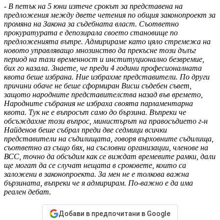
- В петък на 5 юни изтече срокът за представена на
предложения между двете четения по общия законопроект за
промяна на Закона за съдебната власт. Съответно
прокуратурата е депозирала своето становище по
предложенията вътре. Адмирираме като цяло стремежа на
новото управляващо мнозинство да прекъсне този дълъг
период на тази временност и институционално безвремие,
бих го казала. Знаете, че преди 4 години професионалната
квота беше избрана. Ние избрахме представители. По други
причини обаче не беше сформиран Висш съдебен съвет,
защото народните представителства назад във времето,
Народните събрания не избраха своята парламентарна
квота. Тук не е въпросът само до бързина. Въпреки че
обсъждахме този въпрос, министърът на правосъдието г-н
Найденов беше събрал преди две седмици всички
представители на съдилищата, говоря върховните съдилища,
съответно аз също бях, на съсловни организации, членове на
ВСС, точно да обсъдим как се виждат времевите рамки, дали
ще могат да се случат нещата в сроковете, които са
заложени в законопроекта. За мен не е толкова важна
бързината, въпреки че я адмирирам. По-важно е да има
реален дебат.
Добави в предпочитани в Google