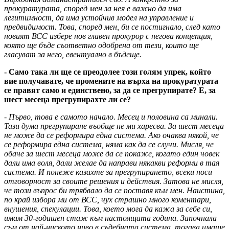
прокуратурата, според мен за нея е важно да има
легитимност, да има устойчив модел на управление и
предвидимост. Това, според мен, би се постигнало, след като
новият ВСС избере нов главен прокурор с негова концепция,
която ще бъде съответно одобрена от тези, които ще
гласуват за него, евентуално в бъдеще.
- Само така ли ще се преодолее този голям упрек, който
вие получавате, че промените на върха на прокуратурата
се правят само и единствено, за да се прегрупирате? Е, за
шест месеца прегрупирахте ли се?
- Първо, това е самото начало. Месец и половина са минали.
Тази дума прегрупиране въобще не ми харесва. За шест месеца
не може да се реформира една система. Ако очаква някой, че
се реформира една система, няма как да се случи. Мисля, че
обаче за шест месеца може да се покаже, когато един човек
дали има воля, дали желае да направи някакви реформи в тая
система. И понеже казахте за прегрупирането, всеки носи
отговорност за своите решения и действия. Затова не мисля,
че този въпрос би трябвало да се поставя към мен. Наистина,
по край избора ми от ВСС, чух страшно много коментари,
внушения, спекулации. Това, което мога да кажа за себе си,
имам 30-годишен стаж към настоящата година. Започнала
съм от най-ниското ниво в съдебната система, тогава имаше