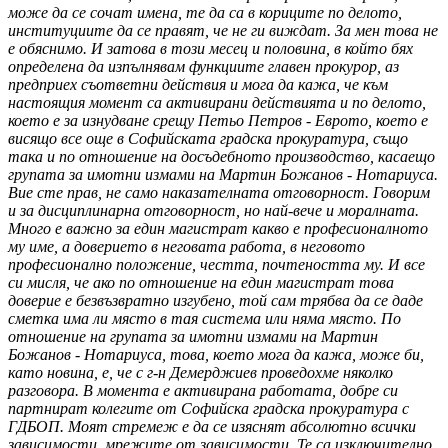
може да се сочат имена, те да са в кориците по делото,
институциите да се правят, че не ги виждат. За мен това не
е обяснимо. И затова в този месец и половина, в който бях
определена да изпълнявам функциите главен прокурор, аз
предприех съответни действия и мога да кажа, че към
настоящия момент са активирани действията и по делото,
което е за изнудване срещу Петьо Петров - Еврото, което е
висящо все още в Софийската градска прокуратура, също
така и по отношение на досъдебното производство, касаещо
групата за имотни измами на Мартин Божанов - Нотариуса.
Вие сте прав, не само наказателната отговорност. Говорим
и за дисциплинарна отговорност, но най-вече и моралната.
Много е важно за един магистрат какво е професионалното
му име, а доверието в неговата работа, в неговото
професионално положение, честта, почтеността му. И все
си мисля, че ако по отношение на един магистрат това
доверие е безвъзвратно изгубено, той сам трябва да се даде
сметка има ли място в тая система или няма място. По
отношение на групата за имотни измами на Мартин
Божанов - Нотариуса, това, което мога да кажа, може би,
като новина, е, че с г-н Демерджиев проведохме няколко
разговора. В момента е активирана работата, добре си
партнират колегите от Софийска градска прокуратура с
ГДБОП. Моят стремеж е да се изяснят абсолютно всички
зависимости, мрежите от зависимости. Те са изключително