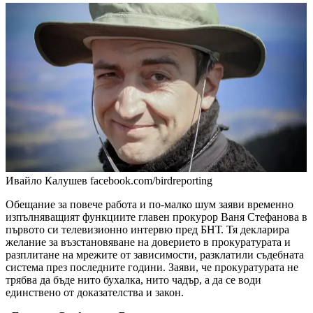
Ивайло Калушев
facebook.com/birdreporting
Обещание за повече работа и по-малко шум заяви временно
изпълняващият функциите главен прокурор Ваня Стефанова в
първото си телевизионно интервю пред БНТ. Тя декларира
желание за възстановяване на доверието в прокуратурата и
разплитане на мрежите от зависимости, разклатили съдебната
система през последните години. Заяви, че прокуратурата не
трябва да бъде нито бухалка, нито чадър, а да се води
единствено от доказателства и закон.