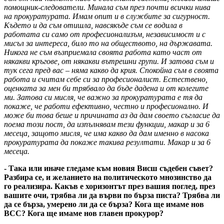
помощник-следователи. Минала съм през почти всички нива
на прокуратурата. Имам опит и в службите за сигурност.
Където и да съм отишла, навсякъде съм се водила в
работата си само от професионализъм, независимост и с
мисъл за интереса, било то на обществото, на държавата.
Никога не съм възприемала своята работа като част от
някакви кръгове, от някакви вътрешни групи. И затова съм и
тук сега пред вас – няма какво да крия. Спокойна съм в своята
работа и считам себе си за професионалист. Естествено,
оценката за мен би трябвало да бъде дадена и от колегите
ми. Затова си мисля, че важно за прокуратурата е тя да
покаже, че работи ефективно, честно и професионално. И
може би това беше и причината аз да дам своето съгласие да
поема този пост, да изпълнявам тези функции, макар и за 6
месеца, защото мисля, че има какво да дам именно в насока
прокуратурата да покаже такива резултати. Макар и за 6
месеца.
- Така или иначе гледаме към новия Висш съдебен съвет?
Разбира се, и желанието на политическото мнозинство да
го реализира. Какъв е хоризонтът през вашия поглед, през
вашите очи, трябва ли да върви по бърза писта? Трябва ли
да се бърза, умерено ли да се бърза? Кога ще имаме нов
ВСС? Кога ще имаме нов главен прокурор?