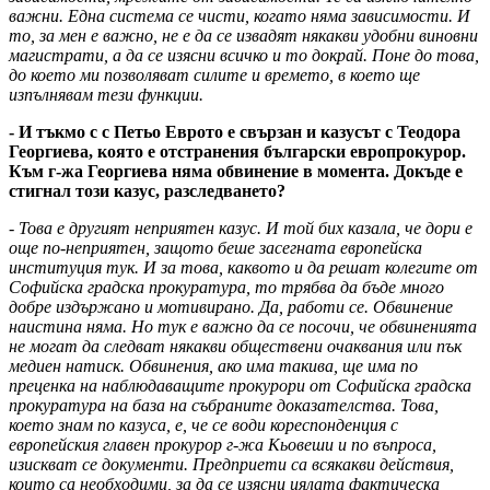
важни. Една система се чисти, когато няма зависимости. И
то, за мен е важно, не е да се извадят някакви удобни виновни
магистрати, а да се изясни всичко и то докрай. Поне до това,
до което ми позволяват силите и времето, в което ще
изпълнявам тези функции.
- И тъкмо с с Петьо Еврото е свързан и казусът с Теодора
Георгиева, която е отстранения български европрокурор.
Към г-жа Георгиева няма обвинение в момента. Докъде е
стигнал този казус, разследването?
- Това е другият неприятен казус. И той бих казала, че дори е
още по-неприятен, защото беше засегната европейска
институция тук. И за това, каквото и да решат колегите от
Софийска градска прокуратура, то трябва да бъде много
добре издържано и мотивирано. Да, работи се. Обвинение
наистина няма. Но тук е важно да се посочи, че обвиненията
не могат да следват някакви обществени очаквания или пък
медиен натиск. Обвинения, ако има такива, ще има по
преценка на наблюдаващите прокурори от Софийска градска
прокуратура на база на събраните доказателства. Това,
което знам по казуса, е, че се води кореспонденция с
европейския главен прокурор г-жа Кьовеши и по въпроса,
изискват се документи. Предприети са всякакви действия,
които са необходими, за да се изясни цялата фактическа