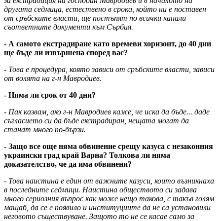
за екстрадиция на господин Мавродиев и в началото на
другата седмица, естествено в срока, който ни е поставен
от сръбските власти, ще постъпят по всички канали
съответните документи към Сърбия.
- А самото екстрадиране като времеви хоризонт, до 40 дни
ще бъде ли извършена според вас?
- Това е процедура, която зависи от сръбските власти, зависи
от волята на г-н Мавродиев.
- Няма ли срок от 40 дни?
- Пак казвам, ако г-н Мавродиев каже, че иска да бъде... даде
съгласието си да бъде екстрадиран, нещата могат да
станат много по-бързи.
- Защо все още няма обвинение срещу казуса с незаконния
украински град край Варна? Толкова ли няма
доказателство, че да има обвинени?
- Това наистина е един от важните казуси, които възникнаха
в последните седмици. Наистина обществото си задава
много сериозния въпрос как може нещо такова, с такъв голям
мащаб, да се е появило и институциите да не са установили
неговото съществуване. Защото то не се касае само за