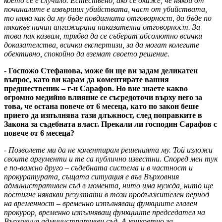
което се е случило. Естествено, ако се окаже, че някой от
починалите е извършил убийствата, част от убийствата,
то няма как да му бъде повдигната отговорност, да бъде по
някакъв начин ангажирана наказателна отговорност. За
това пак казвам, трябва да се съберат абсолютно всички
доказателства, всички експертизи, за да могат колегите
обективно, спокойно да вземат своето решение.
- Госпожо Стефанова, може би ще ви задам деликатен
въпрос, като ви карам да коментирате вашия
предшественик – г-н Сарафов. Но вие знаете какво
огромно медийно влияние се съсредоточи върху него за
това, че остана повече от 6 месеца, като по закон беше
прието да изпълнява тази длъжност, след поправките в
Закона за съдебната власт. Прекали ли господин Сарафов с
повече от 6 месеца?
- Позволете ми да не коментирам решенията му. Той изложи
своите аргументи и те са публично известни. Според мен тук
е по-важно друго – съдебната система и в частност и
прокуратурата, същата ситуация е във Върховния
административен съд в момента, нито има нужда, нито ще
постигне някакви резултати в този продължителен период
на временност – временно изпълняващ функциите главен
прокурор, временно изпълняващ функциите председател на
Върховния административен съд. А конкретно за