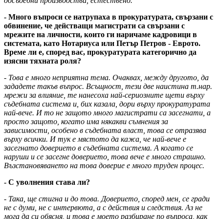
досъдебни производства, естествено.
- Много въпроси се натрупаха в прокуратурата, свързани с
обвинение, че действащи магистрати са свързани с
мрежите на личности, които ги наричаме кадровици в
системата, като Нотариуса или Петър Петров - Еврото.
Време ли е, според вас, прокуратурата категорично да
изясни тяхната роля?
- Това е много неприятна тема. Очаквах, между другото, да
зададете такъв въпрос. Всъщност, тези две наистина т.нар.
мрежи за влияние, те нанесоха най-сериозните щети върху
съдебната система и, бих казала, дори върху прокуратурата
най-вече. И то не защото много магистрати са засегнати, а
просто защото, когато има някакви съмнения за
зависимости, особено в съдебната власт, това се отразява
върху всички. И тук е мястото да кажа, че най-вече е
засегнато доверието в съдебната система. А когато се
наруши и се засегне доверието, това вече е много страшно.
Възстановяването на това доверие е много труден процес.
- С уволнения става ли?
- Така, ще стигна и до това. Доверието, според мен, се гради
не с думи, не с интервюта, а с действия и следствия. Аз не
мога да си обясня, и това е моето разбиране по въпроса, как