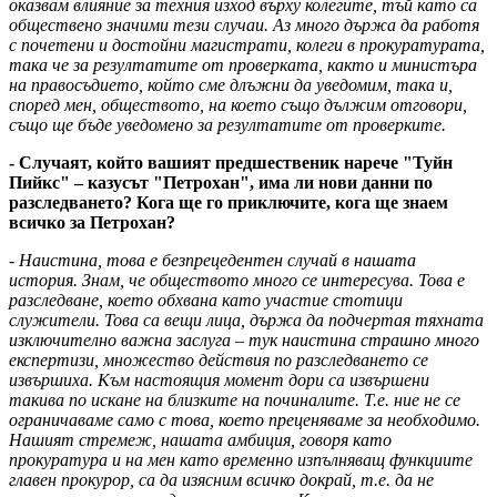
оказвам влияние за техния изход върху колегите, тъй като са
обществено значими тези случаи. Аз много държа да работя
с почетени и достойни магистрати, колеги в прокуратурата,
така че за резултатите от проверката, както и министъра
на правосъдието, който сме длъжни да уведомим, така и,
според мен, обществото, на което също дължим отговори,
също ще бъде уведомено за резултатите от проверките.
- Случаят, който вашият предшественик нарече "Туйн
Пийкс" – казусът "Петрохан", има ли нови данни по
разследването? Кога ще го приключите, кога ще знаем
всичко за Петрохан?
- Наистина, това е безпрецедентен случай в нашата
история. Знам, че обществото много се интересува. Това е
разследване, което обхвана като участие стотици
служители. Това са вещи лица, държа да подчертая тяхната
изключително важна заслуга – тук наистина страшно много
експертизи, множество действия по разследването се
извършиха. Към настоящия момент дори са извършени
такива по искане на близките на починалите. Т.е. ние не се
ограничаваме само с това, което преценяваме за необходимо.
Нашият стремеж, нашата амбиция, говоря като
прокуратура и на мен като временно изпълняващ функциите
главен прокурор, са да изясним всичко докрай, т.е. да не