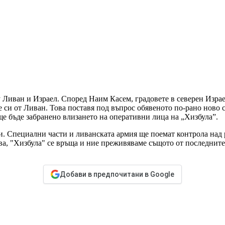
Ливан и Израел. Според Наим Касем, градовете в северен Израе
 си от Ливан. Това поставя под въпрос обявеното по-рано ново 
ще бъде забранено влизането на оперативни лица на „Хизбула”.
и. Специални части и ливанската армия ще поемат контрола над 
ъгва, "Хизбула" се връща и ние преживяваме същото от последни
Добави в предпочитани в Google