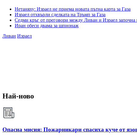
Нетаняху: Израел не приема новата пътна карта за Газа
Израел отхвърли сделката на Тръмп за Газа
Седми кръг от преговори между Ливан и Израел започна
Иран обеси двама за шпионаж
Ливан
Израел
Най-ново
Опасна мисия: Пожарникари спасиха куче от яз