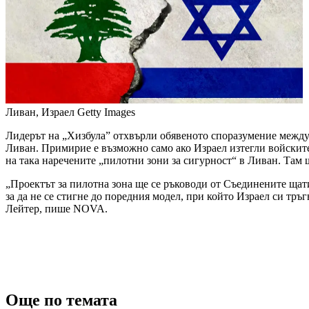
Ливан, Израел
Getty Images
Лидерът на „Хизбула” отхвърли обявеното споразумение между 
Ливан. Примирие е възможно само ако Израел изтегли войските
на така наречените „пилотни зони за сигурност“ в Ливан. Там 
„Проектът за пилотна зона ще се ръководи от Съединените щат
за да не се стигне до поредния модел, при който Израел си тр
Лейтер, пише NOVA.
Още по темата