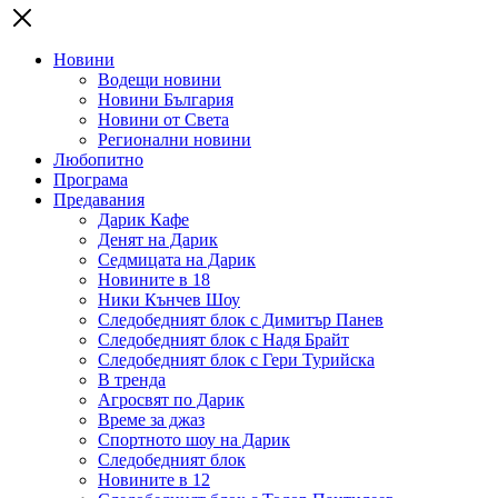
Новини
Водещи новини
Новини България
Новини от Света
Регионални новини
Любопитно
Програма
Предавания
Дарик Кафе
Денят на Дарик
Седмицата на Дарик
Новините в 18
Ники Кънчев Шоу
Следобедният блок с Димитър Панев
Следобедният блок с Надя Брайт
Следобедният блок с Гери Турийска
В тренда
Агросвят по Дарик
Време за джаз
Спортното шоу на Дарик
Следобедният блок
Новините в 12