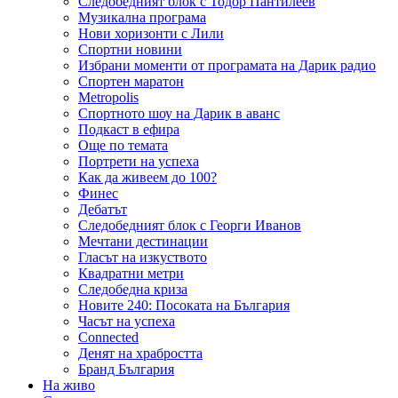
Следобедният блок с Тодор Пантилеев
Музикална програма
Нови хоризонти с Лили
Спортни новини
Избрани моменти от програмата на Дарик радио
Спортен маратон
Metropolis
Спортното шоу на Дарик в аванс
Подкаст в ефира
Още по темата
Портрети на успеха
Как да живеем до 100?
Финес
Дебатът
Следобедният блок с Георги Иванов
Мечтани дестинации
Гласът на изкуството
Квадратни метри
Следобедна криза
Новите 240: Посоката на България
Часът на успеха
Connected
Денят на храбростта
Бранд България
На живо