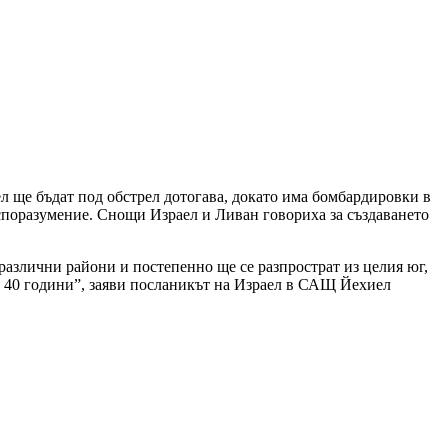
л ще бъдат под обстрел дотогава, докато има бомбардировки в
споразумение. Снощи Израел и Ливан говориха за създаването
различни райони и постепенно ще се разпрострат из целия юг,
те 40 години”, заяви посланикът на Израел в САЩ Йехиел