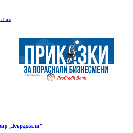
 в Рим
овир „Кърджали”