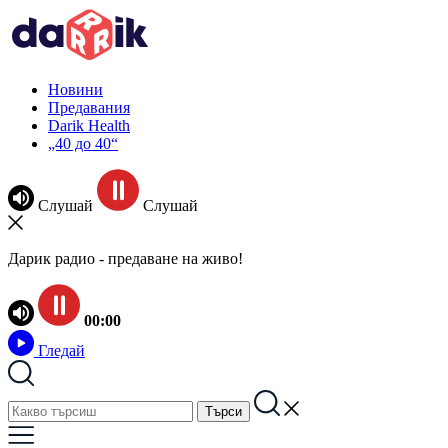
Новини
Предавания
Darik Health
„40 до 40“
Слушай
Слушай
Дарик радио - предаване на живо!
00:00
Гледай