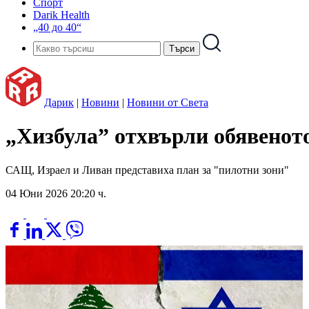
Спорт
Darik Health
„40 до 40“
Дарик
|
Новини
|
Новини от Света
„Хизбула” отхвърли обявенот
САЩ, Израел и Ливан представиха план за "пилотни зони"
04 Юни 2026 20:20 ч.