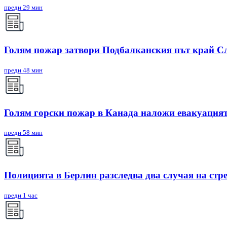
преди 29 мин
Голям пожар затвори Подбалканския път край Сл
преди 48 мин
Голям горски пожар в Канада наложи евакуацият
преди 58 мин
Полицията в Берлин разследва два случая на стр
преди 1 час