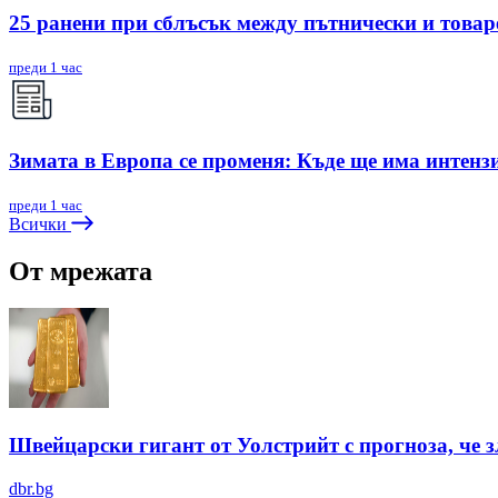
25 ранени при сблъсък между пътнически и товар
преди 1 час
Зимата в Европа се променя: Къде ще има интенз
преди 1 час
Всички
От мрежата
Швейцарски гигант от Уолстрийт с прогноза, че 
dbr.bg