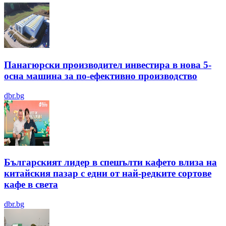
Панагюрски производител инвестира в нова 5-
осна машина за по-ефективно производство
dbr.bg
Българският лидер в спешълти кафето влиза на
китайския пазар с едни от най-редките сортове
кафе в света
dbr.bg