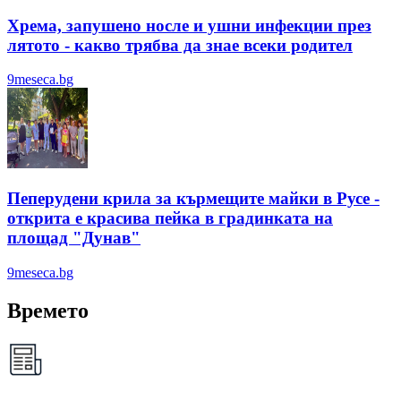
Хрема, запушено носле и ушни инфекции през
лятотo - какво трябва да знае всеки родител
9meseca.bg
Пеперудени крила за кърмещите майки в Русе -
открита е красива пейка в градинката на
площад "Дунав"
9meseca.bg
Времето