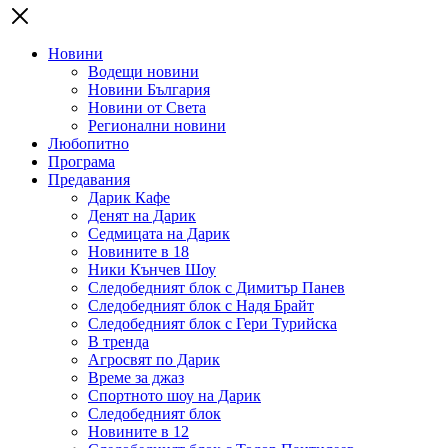
Новини
Водещи новини
Новини България
Новини от Света
Регионални новини
Любопитно
Програма
Предавания
Дарик Кафе
Денят на Дарик
Седмицата на Дарик
Новините в 18
Ники Кънчев Шоу
Следобедният блок с Димитър Панев
Следобедният блок с Надя Брайт
Следобедният блок с Гери Турийска
В тренда
Агросвят по Дарик
Време за джаз
Спортното шоу на Дарик
Следобедният блок
Новините в 12