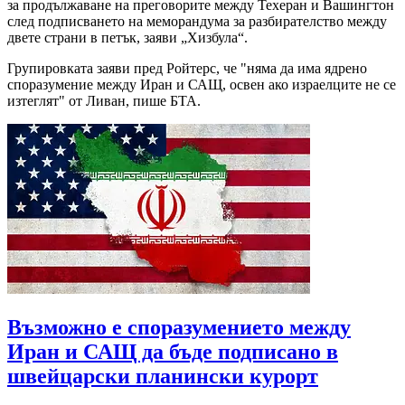
за продължаване на преговорите между Техеран и Вашингтон
след подписването на меморандума за разбирателство между
двете страни в петък, заяви „Хизбула“.
Групировката заяви пред Ройтерс, че "няма да има ядрено
споразумение между Иран и САЩ, освен ако израелците не се
изтеглят" от Ливан, пише БТА.
Възможно е споразумението между
Иран и САЩ да бъде подписано в
швейцарски планински курорт