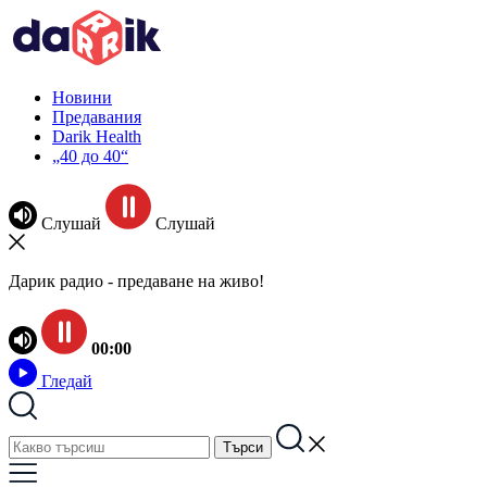
Новини
Предавания
Darik Health
„40 до 40“
Слушай
Слушай
Дарик радио - предаване на живо!
00:00
Гледай