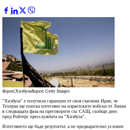
&quot;Хизбула&quot;
Getty Images
"Хизбула" е получила гаранции от своя съюзник Иран, че
Техеран ще поиска изтегляне на израелските войски от Ливан
в следващата фаза на преговорите със САЩ, съобщи днес
пред Ройтерс пресслужбата на "Хизбула".
Изтеглянето ще бъде резултатът, а не предварително условие