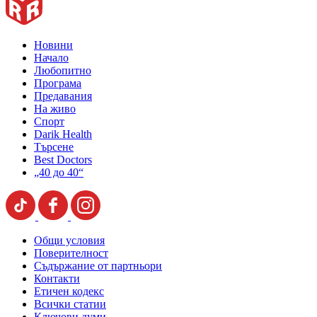
Новини
Начало
Любопитно
Програма
Предавания
На живо
Спорт
Darik Health
Търсене
Best Doctors
„40 до 40“
Общи условия
Поверителност
Съдържание от партньори
Контакти
Етичен кодекс
Всички статии
Ключови думи