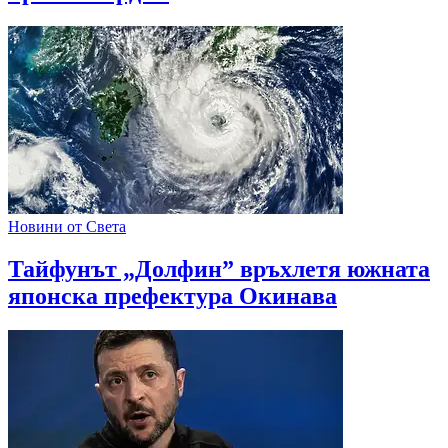
Новини от Света
Тайфунът „Долфин” връхлетя южната
японска префектура Окинава