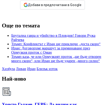
Добави в предпочитани в Google
Още по темата
Брутална гавра и убийство в Пловдив! Говори Ружа
Райчева
Тръмп: Конфликтът с Иран ще приключи „доста скоро“
Иран: Договорхме маршрут за преминаване през
Ормузкия проток с Оман
Тръмп каза, че или Ормузкият проток „ще бъде отворен
много скоро“, или Иран ще бъде ударен „много силно“
Хизбула
Ливан
Иран
Близък изток
Най-ново
Христо Гаджев, ГЕРБ: Да видим как