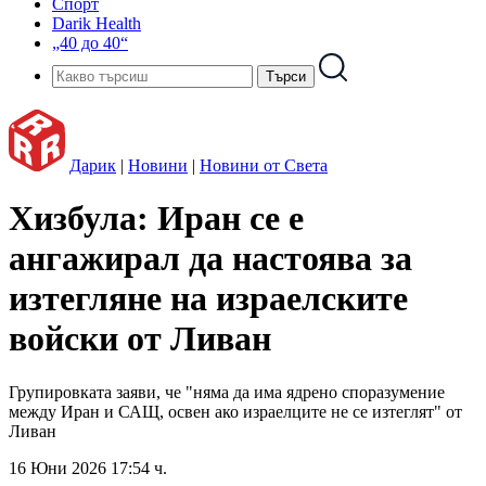
Спорт
Darik Health
„40 до 40“
Дарик
|
Новини
|
Новини от Света
Хизбула: Иран се е
ангажирал да настоява за
изтегляне на израелските
войски от Ливан
Групировката заяви, че "няма да има ядрено споразумение
между Иран и САЩ, освен ако израелците не се изтеглят" от
Ливан
16 Юни 2026 17:54 ч.