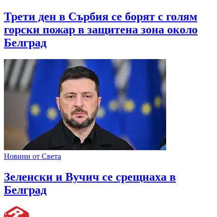
Трети ден в Сърбия се борят с голям
горски пожар в защитена зона около
Белград
Новини от Света
Зеленски и Вучич се срещнаха в
Белград