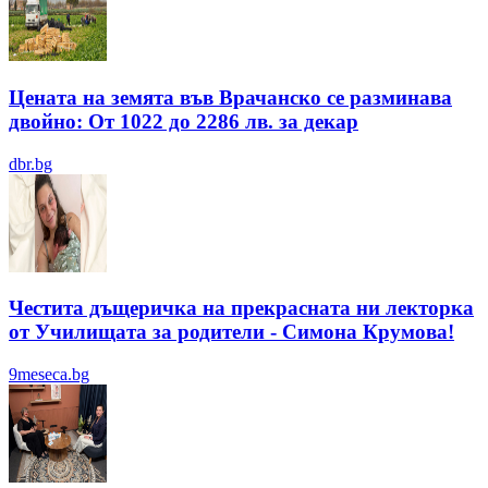
Цената на земята във Врачанско се разминава
двойно: От 1022 до 2286 лв. за декар
dbr.bg
Честита дъщеричка на прекрасната ни лекторка
от Училищата за родители - Симона Крумова!
9meseca.bg