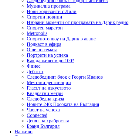
Следобедният блок с Тодор Пантилеев
Музикална програма
Нови хоризонти с Лили
Спортни новини
Избрани моменти от програмата на Дарик радио
Спортен маратон
Metropolis
Спортното шоу на Дарик в аванс
Подкаст в ефира
Още по темата
Портрети на успеха
Как да живеем до 100?
Финес
Дебатът
Следобедният блок с Георги Иванов
Мечтани дестинации
Гласът на изкуството
Квадратни метри
Следобедна криза
Новите 240: Посоката на България
Часът на успеха
Connected
Денят на храбростта
Бранд България
На живо