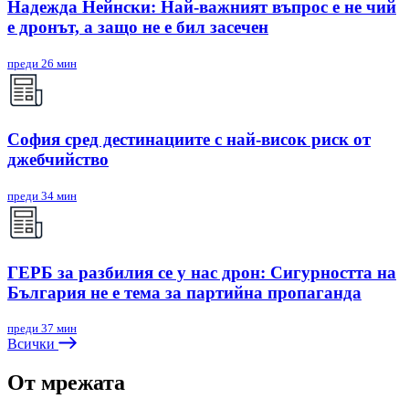
Надежда Нейнски: Най-важният въпрос е не чий
е дронът, а защо не е бил засечен
преди 26 мин
София сред дестинациите с най-висок риск от
джебчийство
преди 34 мин
ГЕРБ за разбилия се у нас дрон: Сигурността на
България не е тема за партийна пропаганда
преди 37 мин
Всички
От мрежата