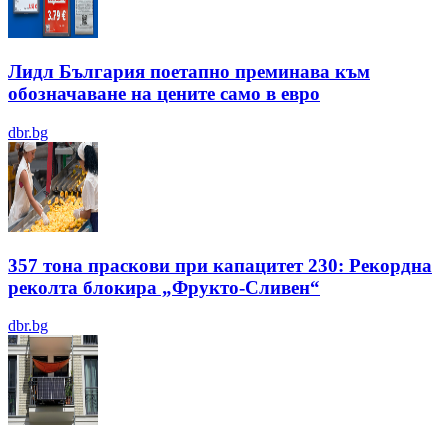
Лидл България поетапно преминава към
обозначаване на цените само в евро
dbr.bg
357 тона праскови при капацитет 230: Рекордна
реколта блокира „Фрукто-Сливен“
dbr.bg