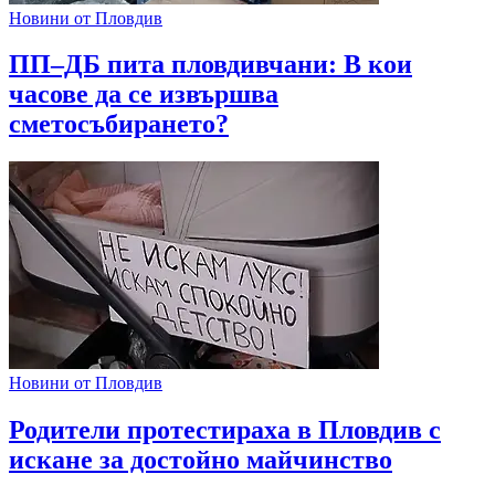
Новини от Пловдив
ПП–ДБ пита пловдивчани: В кои
часове да се извършва
сметосъбирането?
Новини от Пловдив
Родители протестираха в Пловдив с
искане за достойно майчинство