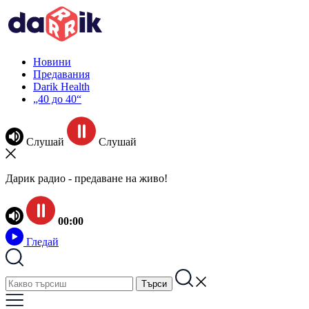
Новини
Предавания
Darik Health
„40 до 40“
Слушай
Слушай
Дарик радио - предаване на живо!
00:00
Гледай