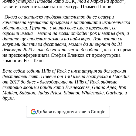
която утвърди Пловдив като ЕСК, той е марка на града“,
заяви и заместник-кметът по култура Пламен Панов.
„
Оказа се истинско предизвикателство да се осигури
качествена музикална програма в настоящата икономическа
обстановка. Групите, с които вече сме в преговори, са
огромни имена – мечта на всеки отдаден рок и метъл фен, а
датите ще споделим възможно най-скоро. Тези, които са
закупили билети за фестивала, могат да ги върнат до 31
декември 2023 г. или да ги запазят за догодина
“, каза по време
на пресконференцията Стефан Еленков от промоутърска
компания Fest Team.
Вече седем години Hills of Rock e институция за българския
фестивален свят. Повече от 130 имена гостуваха в Пловдив
от 2017 до днес - благодарение на Hills of Rock видяхме
световно любими банди като Evenescense, Guano Apes, Iron
Maiden, Sabaton, Judas Priest, Slipknot, Whitesnake, Garbage и
други.
Добави в предпочитани в Google