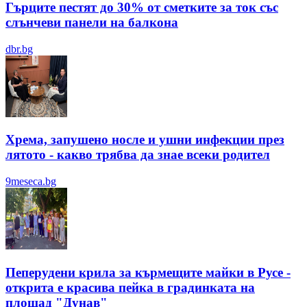
Гърците пестят до 30% от сметките за ток със
слънчеви панели на балкона
dbr.bg
Хрема, запушено носле и ушни инфекции през
лятотo - какво трябва да знае всеки родител
9meseca.bg
Пеперудени крила за кърмещите майки в Русе -
открита е красива пейка в градинката на
площад "Дунав"