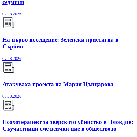
седмици
07.08.2026
На първо посещение: Зеленски пристигна в
Сърбия
07.08.2026
Атакуваха проекта на Мария Цънцарова
07.08.2026
Псохотерапевт за зверското убийство в Пловдив:
Съучастници сме всички ние в обществото