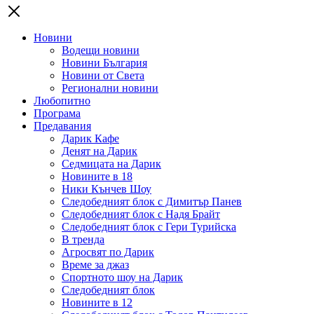
Новини
Водещи новини
Новини България
Новини от Света
Регионални новини
Любопитно
Програма
Предавания
Дарик Кафе
Денят на Дарик
Седмицата на Дарик
Новините в 18
Ники Кънчев Шоу
Следобедният блок с Димитър Панев
Следобедният блок с Надя Брайт
Следобедният блок с Гери Турийска
В тренда
Агросвят по Дарик
Време за джаз
Спортното шоу на Дарик
Следобедният блок
Новините в 12