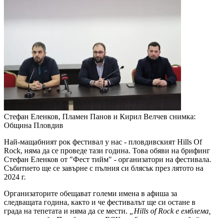
Стефан Еленков, Пламен Панов и Кирил Велчев
снимка:
Община Пловдив
Най-мащабният рок фестивал у нас - пловдивският Hills Of
Rock, няма да се проведе тази година. Това обяви на брифинг
Стефан Еленков от "Фест тийм" - организатори на фестивала.
Събитието ще се завърне с пълния си блясък през лятото на
2024 г.
Организаторите обещават големи имена в афиша за
следващата година, както и че фестивалът ще си остане в
града на тепетата и няма да се мести.
„Hills of Rock е емблема,