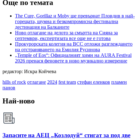
Още по темата
The Cure, Gorillaz и Moby ще превърнат Пловдив в най-
горещата, шумна и безкомпромисна фестивална
дестинация на Балканите
Ново отлагане на делото за смъртта на Сияна за
септември, експертизата все още не е готова
Прокурорската колегия на ВСС отложи разглеждането
на отстраняването на Емилия Русинова
„Temple of Eos“: Официалният химн на AURA Festival
2026 пренася феновете в ново музикално измерение
редактор: Искра Койчева
hills of rock
отлагане
2024
fest team
стефан еленков
пламен
панов
Най-ново
Запасите на АЕЦ „Козлодуй“ стигат за под две