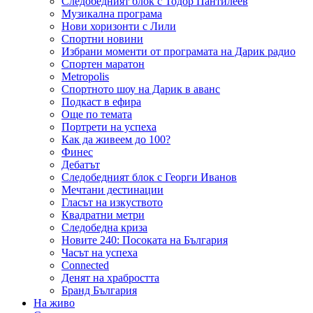
Следобедният блок с Тодор Пантилеев
Музикална програма
Нови хоризонти с Лили
Спортни новини
Избрани моменти от програмата на Дарик радио
Спортен маратон
Metropolis
Спортното шоу на Дарик в аванс
Подкаст в ефира
Още по темата
Портрети на успеха
Как да живеем до 100?
Финес
Дебатът
Следобедният блок с Георги Иванов
Мечтани дестинации
Гласът на изкуството
Квадратни метри
Следобедна криза
Новите 240: Посоката на България
Часът на успеха
Connected
Денят на храбростта
Бранд България
На живо