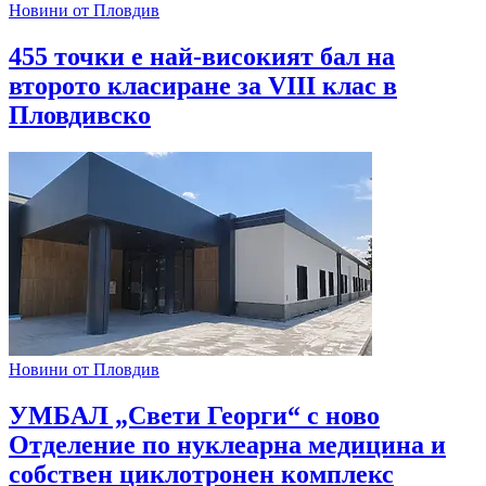
Новини от Пловдив
455 точки е най-високият бал на
второто класиране за VIII клас в
Пловдивско
Новини от Пловдив
УМБАЛ „Свети Георги“ с ново
Отделение по нуклеарна медицина и
собствен циклотронен комплекс