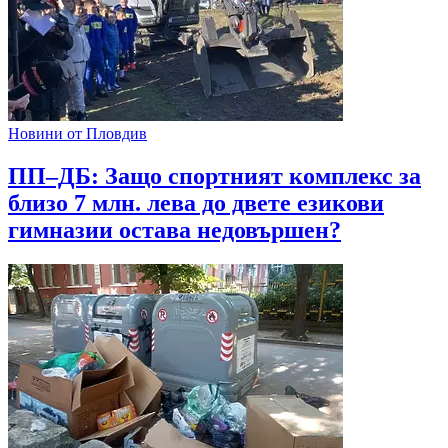
Новини от Пловдив
ПП–ДБ: Защо спортният комплекс за
близо 7 млн. лева до двете езикови
гимназии остава недовършен?