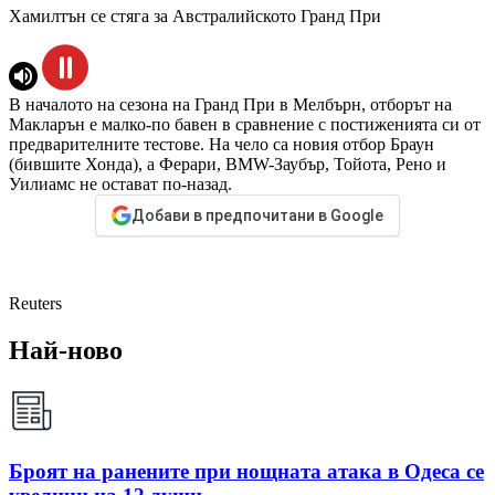
Хамилтън се стяга за Австралийското Гранд При
В началото на сезона на Гранд При в Мелбърн, отборът на
Макларън е малко-по бавен в сравнение с постиженията си от
предварителните тестове. На чело са новия отбор Браун
(бившите Хонда), а Ферари, BMW-Заубър, Тойота, Рено и
Уилиамс не остават по-назад.
Добави в предпочитани в Google
Reuters
Най-ново
Броят на ранените при нощната атака в Одеса се