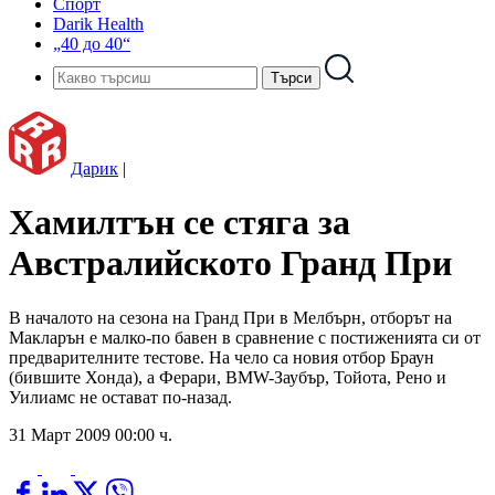
Спорт
Darik Health
„40 до 40“
Дарик
|
Хамилтън се стяга за
Австралийското Гранд При
В началото на сезона на Гранд При в Мелбърн, отборът на
Макларън е малко-по бавен в сравнение с постиженията си от
предварителните тестове. На чело са новия отбор Браун
(бившите Хонда), а Ферари, BMW-Заубър, Тойота, Рено и
Уилиамс не остават по-назад.
31 Март 2009 00:00 ч.