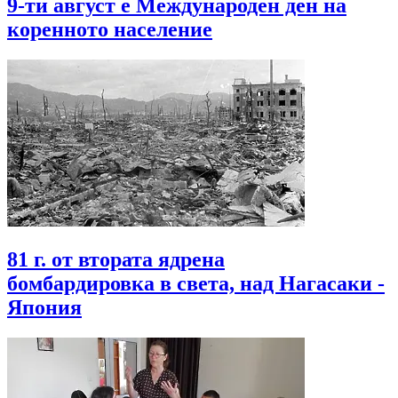
9-ти август е Международен ден на
коренното население
81 г. от втората ядрена
бомбардировка в света, над Нагасаки -
Япония