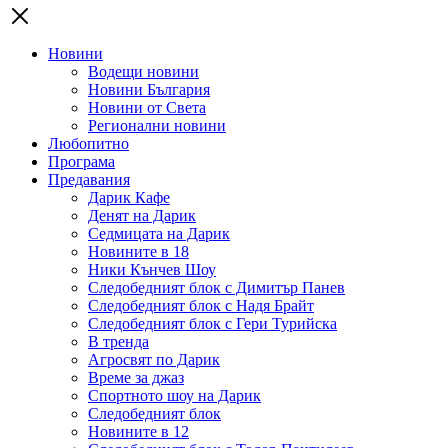
Новини
Водещи новини
Новини България
Новини от Света
Регионални новини
Любопитно
Програма
Предавания
Дарик Кафе
Денят на Дарик
Седмицата на Дарик
Новините в 18
Ники Кънчев Шоу
Следобедният блок с Димитър Панев
Следобедният блок с Надя Брайт
Следобедният блок с Гери Турийска
В тренда
Агросвят по Дарик
Време за джаз
Спортното шоу на Дарик
Следобедният блок
Новините в 12