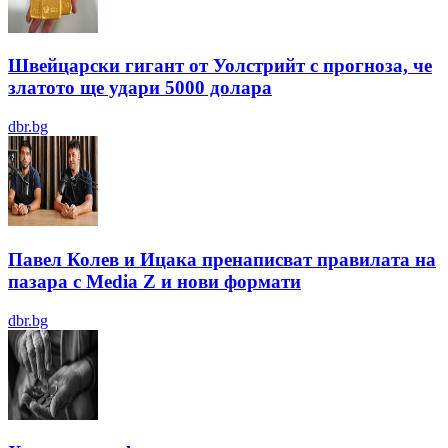
Швейцарски гигант от Уолстрийт с прогноза, че
златото ще удари 5000 долара
dbr.bg
Павел Колев и Ицака пренаписват правилата на
пазара с Media Z и нови формати
dbr.bg