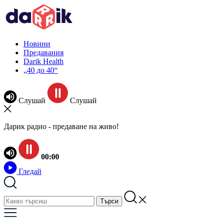
Новини
Предавания
Darik Health
„40 до 40“
Слушай
Слушай
Дарик радио - предаване на живо!
00:00
Гледай