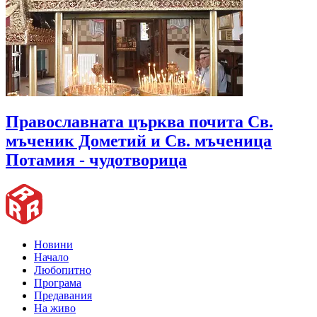
Православната църква почита Св.
мъченик Дометий и Св. мъченица
Потамия - чудотворица
Новини
Начало
Любопитно
Програма
Предавания
На живо