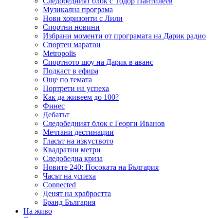
Следобедният блок с Тодор Пантилеев
Музикална програма
Нови хоризонти с Лили
Спортни новини
Избрани моменти от програмата на Дарик радио
Спортен маратон
Metropolis
Спортното шоу на Дарик в аванс
Подкаст в ефира
Още по темата
Портрети на успеха
Как да живеем до 100?
Финес
Дебатът
Следобедният блок с Георги Иванов
Мечтани дестинации
Гласът на изкуството
Квадратни метри
Следобедна криза
Новите 240: Посоката на България
Часът на успеха
Connected
Денят на храбростта
Бранд България
На живо