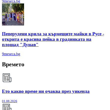
9meseca.bg
Пеперудени крила за кърмещите майки в Русе -
открита е красива пейка в градинката на
площад "Дунав"
9meseca.bg
Времето
Ето какво време ни очаква през уикенда
01.08.2026