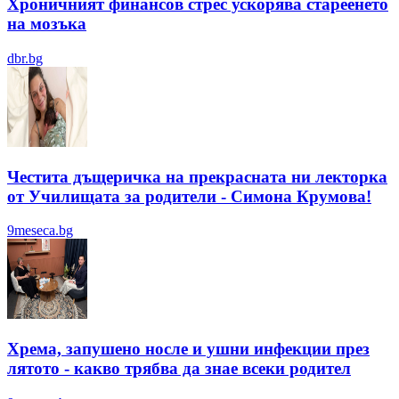
Хроничният финансов стрес ускорява стареенето
на мозъка
dbr.bg
Честита дъщеричка на прекрасната ни лекторка
от Училищата за родители - Симона Крумова!
9meseca.bg
Хрема, запушено носле и ушни инфекции през
лятотo - какво трябва да знае всеки родител