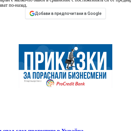
ват по-назад.
Добави в предпочитани в Google
 спад след протестите в Украйна