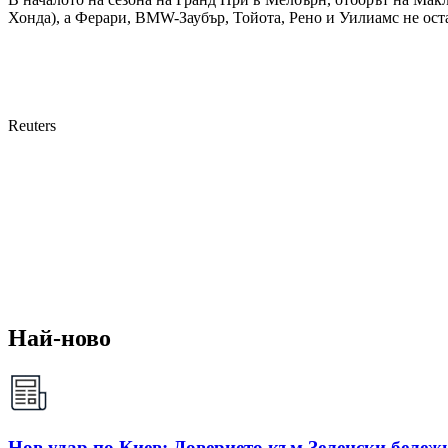
Хонда), а Ферари, BMW-Заубър, Тойота, Рено и Уилиамс не оста
Reuters
Най-ново
Нов удар по Киев: Доверието към Зеленски бележи