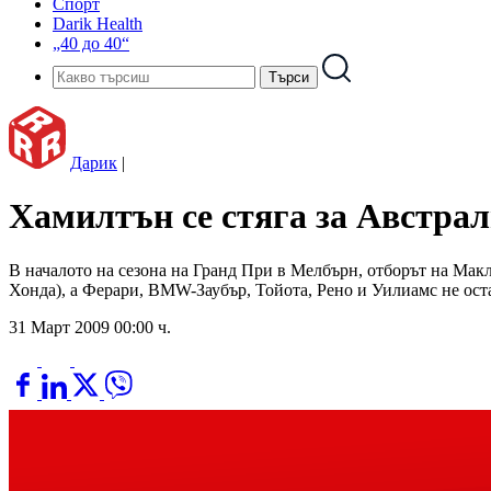
Спорт
Darik Health
„40 до 40“
Дарик
|
Хамилтън се стяга за Австра
В началото на сезона на Гранд При в Мелбърн, отборът на Макл
Хонда), а Ферари, BMW-Заубър, Тойота, Рено и Уилиамс не оста
31 Март 2009 00:00 ч.