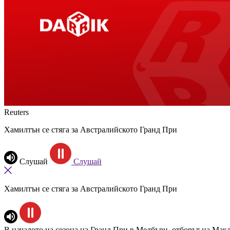
Reuters
Хамилтън се стяга за Австралийското Гранд При
Слушай
Слушай
Хамилтън се стяга за Австралийското Гранд При
В началото на сезона на Гранд При в Мелбърн, отборът на Макл