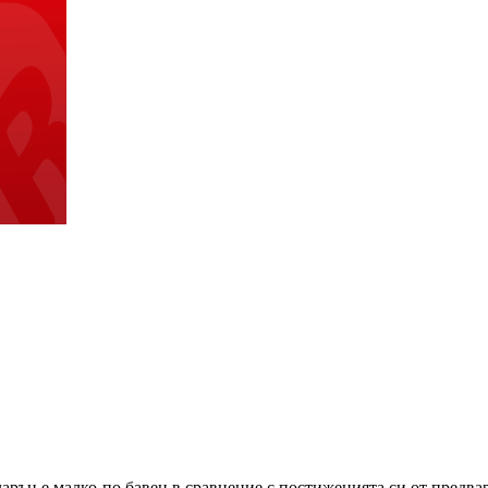
арън е малко-по бавен в сравнение с постиженията си от предва