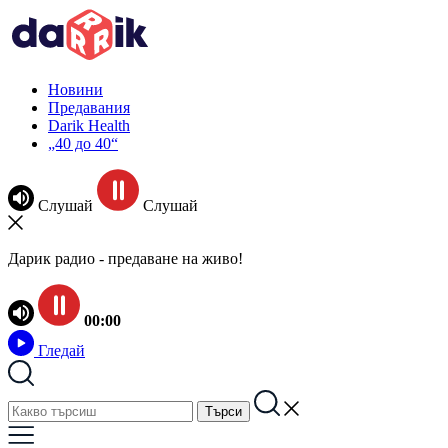
Новини
Предавания
Darik Health
„40 до 40“
Слушай
Слушай
Дарик радио - предаване на живо!
00:00
Гледай