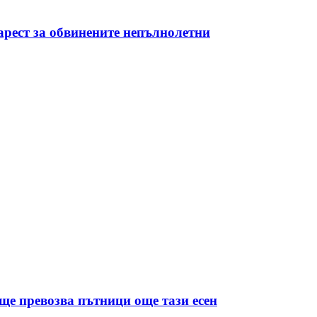
арест за обвинените непълнолетни
е превозва пътници още тази есен