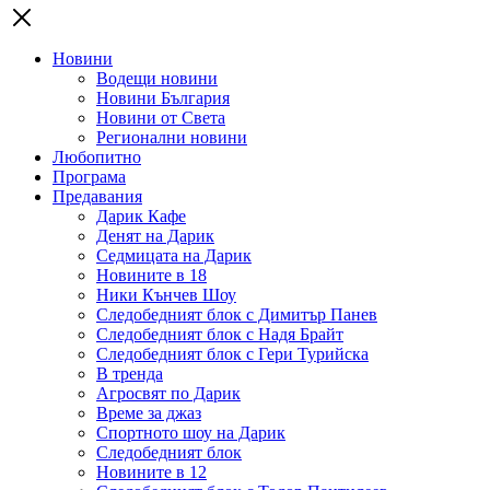
Новини
Водещи новини
Новини България
Новини от Света
Регионални новини
Любопитно
Програма
Предавания
Дарик Кафе
Денят на Дарик
Седмицата на Дарик
Новините в 18
Ники Кънчев Шоу
Следобедният блок с Димитър Панев
Следобедният блок с Надя Брайт
Следобедният блок с Гери Турийска
В тренда
Агросвят по Дарик
Време за джаз
Спортното шоу на Дарик
Следобедният блок
Новините в 12