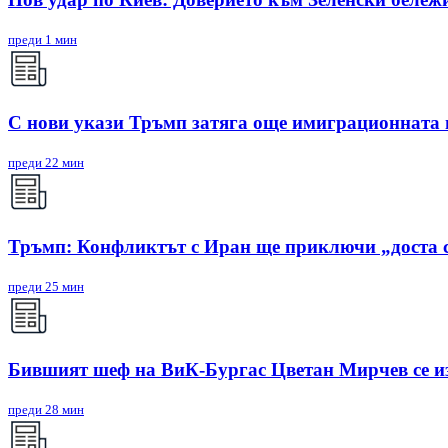
преди 1 мин
С нови укази Тръмп затяга още имиграционната
преди 22 мин
Тръмп: Конфликтът с Иран ще приключи „доста 
преди 25 мин
Бившият шеф на ВиК-Бургас Цветан Мирчев се из
преди 28 мин