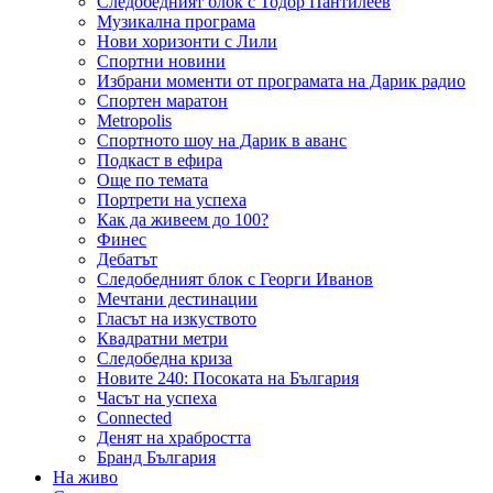
Следобедният блок с Тодор Пантилеев
Музикална програма
Нови хоризонти с Лили
Спортни новини
Избрани моменти от програмата на Дарик радио
Спортен маратон
Metropolis
Спортното шоу на Дарик в аванс
Подкаст в ефира
Още по темата
Портрети на успеха
Как да живеем до 100?
Финес
Дебатът
Следобедният блок с Георги Иванов
Мечтани дестинации
Гласът на изкуството
Квадратни метри
Следобедна криза
Новите 240: Посоката на България
Часът на успеха
Connected
Денят на храбростта
Бранд България
На живо