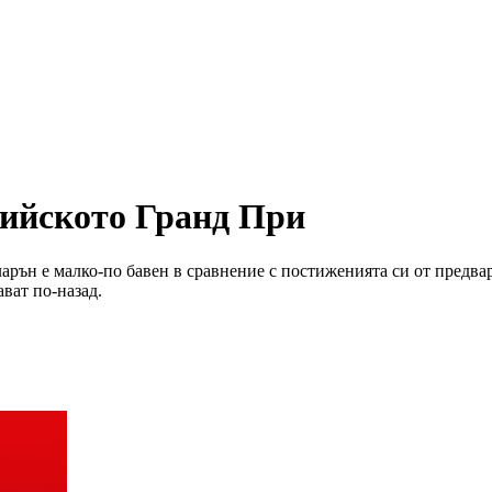
лийското Гранд При
арън е малко-по бавен в сравнение с постиженията си от предва
ват по-назад.