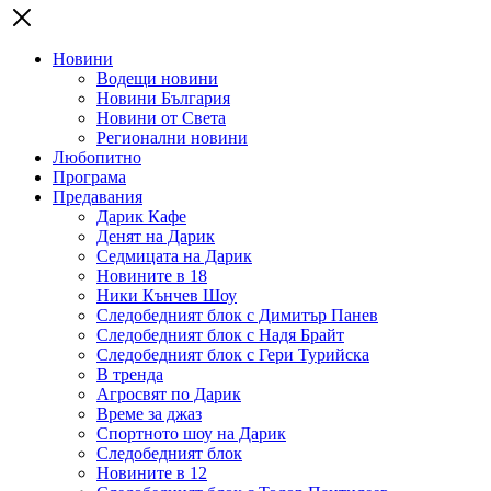
Новини
Водещи новини
Новини България
Новини от Света
Регионални новини
Любопитно
Програма
Предавания
Дарик Кафе
Денят на Дарик
Седмицата на Дарик
Новините в 18
Ники Кънчев Шоу
Следобедният блок с Димитър Панев
Следобедният блок с Надя Брайт
Следобедният блок с Гери Турийска
В тренда
Агросвят по Дарик
Време за джаз
Спортното шоу на Дарик
Следобедният блок
Новините в 12