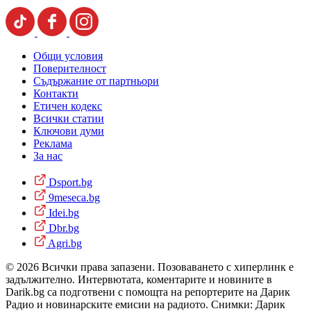
Общи условия
Поверителност
Съдържание от партньори
Контакти
Етичен кодекс
Всички статии
Ключови думи
Реклама
За нас
Dsport.bg
9meseca.bg
Idei.bg
Dbr.bg
Agri.bg
© 2026 Всички права запазени. Позоваването с хиперлинк е
задължително. Интервютата, коментарите и новините в
Darik.bg са подготвени с помощта на репортерите на Дарик
Радио и новинарските емисии на радиото. Снимки: Дарик