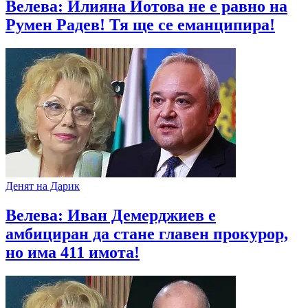
Велева: Илияна Йотова не е равно на
Румен Радев! Тя ще се еманципира!
Денят на Дарик
Велева: Иван Демерджиев е
амбициран да стане главен прокурор,
но има 411 имота!