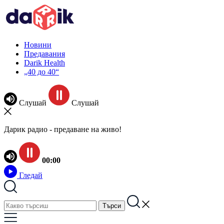
Новини
Предавания
Darik Health
„40 до 40“
Слушай
Слушай
Дарик радио - предаване на живо!
00:00
Гледай