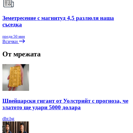
Земетресение с магнитуд 4,5 разлюля наша
съседка
преди 50 мин
Всички
От мрежата
Швейцарски гигант от Уолстрийт с прогноза, че
златото ще удари 5000 долара
dbr.bg