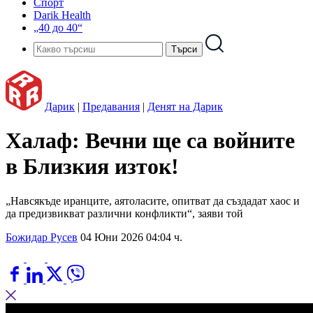
Спорт
Darik Health
„40 до 40“
Дарик
|
Предавания
|
Денят на Дарик
Халаф: Вечни ще са войните
в Близкия изток!
„Навсякъде иранците, аятоласите, опитват да създадат хаос и
да предизвикват различни конфликти“, заяви той
Божидар Русев
04 Юни 2026 04:04 ч.