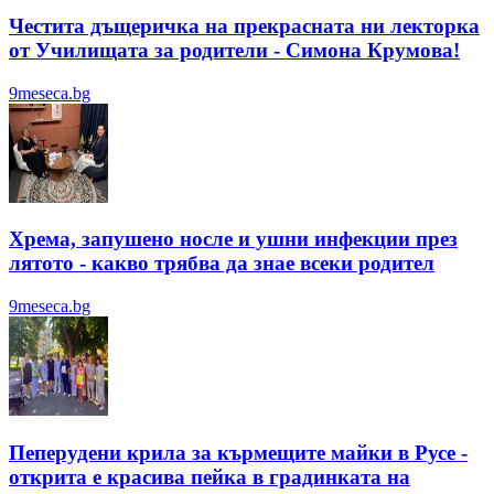
Честита дъщеричка на прекрасната ни лекторка
от Училищата за родители - Симона Крумова!
9meseca.bg
Хрема, запушено носле и ушни инфекции през
лятотo - какво трябва да знае всеки родител
9meseca.bg
Пеперудени крила за кърмещите майки в Русе -
открита е красива пейка в градинката на