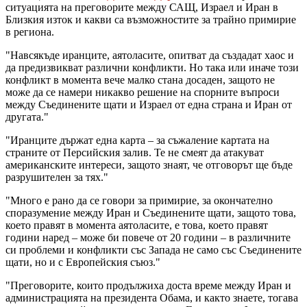
ситуацията на преговорите между САЩ, Израел и Иран в
Близкия изток и какви са възможностите за трайно примирие
в региона.
"Навсякъде иранците, аятоласите, опитват да създадат хаос и
да предизвикват различни конфликти. Но така или иначе този
конфликт в момента вече малко стана досаден, защото не
може да се намери никакво решение на спорните въпроси
между Съединените щати и Израел от една страна и Иран от
другата."
"Иранците държат една карта – за съжаление картата на
страните от Персийския залив. Те не смеят да атакуват
американските интереси, защото знаят, че отговорът ще бъде
разрушителен за тях."
"Много е рано да се говори за примирие, за окончателно
споразумение между Иран и Съединените щати, защото това,
което правят в момента аятоласите, е това, което правят
години наред – може би повече от 20 години – в различните
си проблеми и конфликти със Запада не само със Съединените
щати, но и с Европейския съюз."
"Преговорите, които продължиха доста време между Иран и
администрацията на президента Обама, и както знаете, тогава