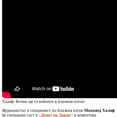
Халаф: Вечни ще са войните в Близкия изток!
Журналистът и специалист по Близкия изток
Мохамед Халаф
бе специален гост в
„Денят на Дарик“
и коментира