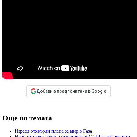
Добави в предпочитани в Google
Още по темата
Израел отхвърли плана за мир в Газа
Иран отправи редица искания към САЩ за отварянето