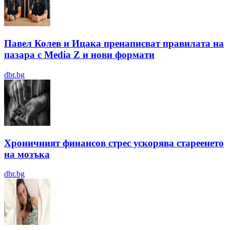
Павел Колев и Ицака пренаписват правилата на
пазара с Media Z и нови формати
dbr.bg
Хроничният финансов стрес ускорява стареенето
на мозъка
dbr.bg