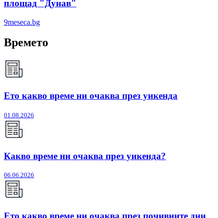
площад "Дунав"
9meseca.bg
Времето
Ето какво време ни очаква през уикенда
01.08.2026
Какво време ни очаква през уикенда?
06.06.2026
Ето какво време ни очаква през почивните дни