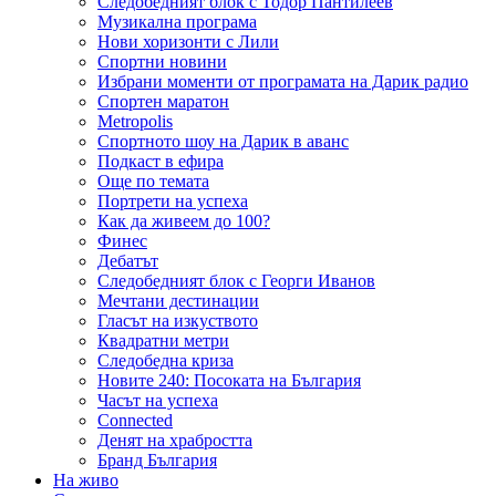
Следобедният блок с Тодор Пантилеев
Музикална програма
Нови хоризонти с Лили
Спортни новини
Избрани моменти от програмата на Дарик радио
Спортен маратон
Metropolis
Спортното шоу на Дарик в аванс
Подкаст в ефира
Още по темата
Портрети на успеха
Как да живеем до 100?
Финес
Дебатът
Следобедният блок с Георги Иванов
Мечтани дестинации
Гласът на изкуството
Квадратни метри
Следобедна криза
Новите 240: Посоката на България
Часът на успеха
Connected
Денят на храбростта
Бранд България
На живо