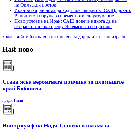
на Ормузкия проток
Иран заяви, че няма да води преговори със САЩ, докато
Вашингтон нарушава временното споразумение
Ново условие на Иран: САЩ повече никога да не
отправят заплахи срещу Ислямската република
халаф
войни
близкия изток
денят на дарик
иран
сащ
израел
Най-ново
Стана ясна вероятната причина за пламъците
край Бобошево
преди 1 мин
Нов триумф на Надя Тончева в шахмата