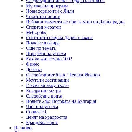
Следобедният блок с Тодор Пантилеев
Музикална програма
Нови хоризонти с Лили
Спортни новини
Избрани моменти от програмата на Дарик радио
Спортен маратон
Metropolis
Спортното шоу на Дарик в аванс
Подкаст в ефира
Още по темата
Портрети на успеха
Как да живеем до 100?
Финес
Дебатът
Следобедният блок с Георги Иванов
Мечтани дестинации
Гласът на изкуството
Квадратни метри
Следобедна криза
Новите 240: Посоката на България
Часът на успеха
Connected
Денят на храбростта
Бранд България
На живо