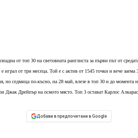
падна от топ 30 на световната ранглиста за първи път от средат
е играл от три месеца. Той е с актив от 1545 точки и вече заема 3
 но седмица по-късно, на 28 май, влезе в топ 30 и до момента не
ри Джак Дрейпър на осмото място. Топ 3 остават Карлос Алкара
Добави в предпочитани в Google