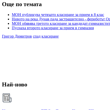
Още по темата
МОН публикува четвърто класиране за прием в 8 клас
Нивото на река Дунав пада застрашително - фериботът Ор
МОН обявява третото класиране за кандидат-гимназисти
Пуснаха второто класиране за прием в гимназия
Григор Димитров
спад
класиране
Най-ново