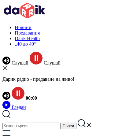
Новини
Предавания
Darik Health
„40 до 40“
Слушай
Слушай
Дарик радио - предаване на живо!
00:00
Гледай