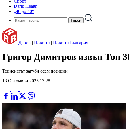
Спорт
Darik Health
„40 до 40“
Дарик
|
Новини
|
Новини България
Григор Димитров извън Топ 30
Тенисистът загуби осем позиции
13 Октомври 2025 17:28 ч.