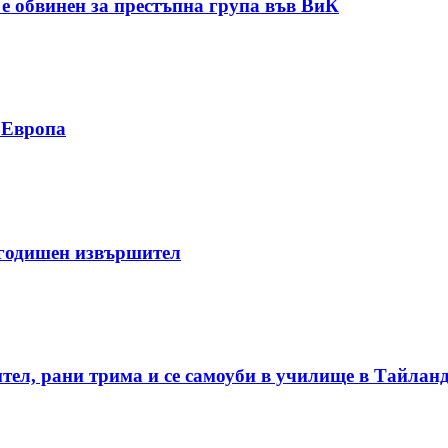
 обвинен за престъпна група във ВиК
у Европа
-годишен извършител
ител, рани трима и се самоуби в училище в Тайлан