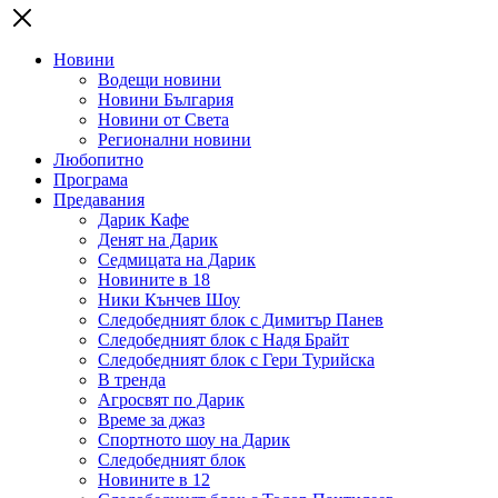
Новини
Водещи новини
Новини България
Новини от Света
Регионални новини
Любопитно
Програма
Предавания
Дарик Кафе
Денят на Дарик
Седмицата на Дарик
Новините в 18
Ники Кънчев Шоу
Следобедният блок с Димитър Панев
Следобедният блок с Надя Брайт
Следобедният блок с Гери Турийска
В тренда
Агросвят по Дарик
Време за джаз
Спортното шоу на Дарик
Следобедният блок
Новините в 12