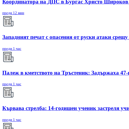
Координатора на ДПС в Бургас Христо Широков е
преди 12 мин
Западният печат с опасения от руски атаки срещ
преди 1 час
Палеж в кметството на Тръстеник: Задържаха 47
преди 1 час
Кървава стрелба: 14-годишен ученик застреля уч
преди 1 час