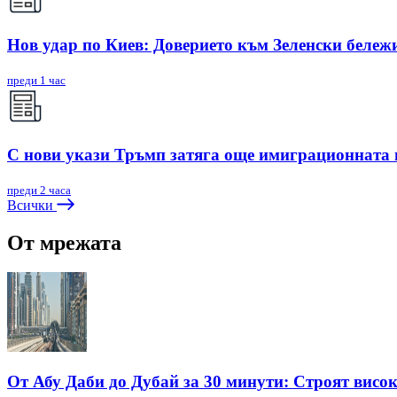
Нов удар по Киев: Доверието към Зеленски бележи
преди 1 час
С нови укази Тръмп затяга още имиграционната
преди 2 часа
Всички
От мрежата
От Абу Даби до Дубай за 30 минути: Строят висо