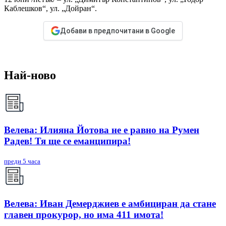
Каблешков“, ул. „Дойран“.
Добави в предпочитани в Google
Най-ново
Велева: Илияна Йотова не е равно на Румен
Радев! Тя ще се еманципира!
преди 5 часа
Велева: Иван Демерджиев е амбициран да стане
главен прокурор, но има 411 имота!