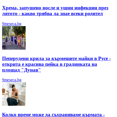
Хрема, запушено носле и ушни инфекции през
лятотo - какво трябва да знае всеки родител
9meseca.bg
Пеперудени крила за кърмещите майки в Русе -
открита е красива пейка в градинката на
площад "Дунав"
9meseca.bg
Колко време може да съхраняваме кърмата -