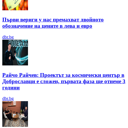
Първи вериги у нас премахват двойното
обозначение на цените в лева и евро
dbr.bg
Райчо Райчев: Проектът за космически център в
Доброславци е сложен, първата фаза ще отнеме 3
години
dbr.bg