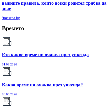
важните правила, които всеки родител трябва да
знае
9meseca.bg
Времето
Ето какво време ни очаква през уикенда
01.08.2026
Какво време ни очаква през уикенда?
06.06.2026