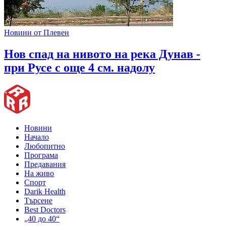
Новини от Плевен
Нов спад на нивото на река Дунав -
при Русе с още 4 см. надолу
Новини
Начало
Любопитно
Програма
Предавания
На живо
Спорт
Darik Health
Търсене
Best Doctors
„40 до 40“