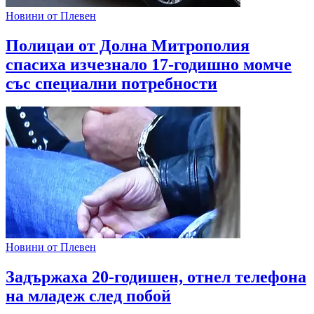
Новини от Плевен
Полицаи от Долна Митрополия
спасиха изчезнало 17-годишно момче
със специални потребности
Новини от Плевен
Задържаха 20-годишен, отнел телефона
на младеж след побой