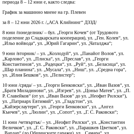
периода 8 – 12 юни е, както следва:
График за машинно миене на гр. Плевен
за 8 – 12 юни 2026 г. /„АСА Клийнинг“ ДЗЗД/
8 юни /понеделник/ – бул. „Георги Кочев“ (от Трудовото
поделение до Сладкарската кооперация), ул. „Ген. Колев“, ул.
„Ильо войвода“, ул. „Юрий Гагарин“, ул. „Чаталджа“;
9 юни /вторник/ – ул. „Козлодуй“, ул. „Панайот Волов“, ул.
„Карлово“, ул. „Плиска“, ул. „Преслав“, ул. „Георги
Константинов“, ул. „Радецки“, ул. „Руй“, ул. „Беласица“, ул.
„Шар планина“, ул. „Мусала“, ул. „Ниш“, ул. „Средна гора“,
ул. „Илия Бешков“, ул. „Пелистер“;
10 юни /сряда/ – ул. „Георги Бенковски“, ул. „Иван Вазов“, ул.
„Братя Миладинови“, ул. „Изгрев“, ул. „Цоньо Матев“, ул. „П.
Р. Славейков“ (от ул. „Иван Вазов“ до ул. „Неофит Рилски“),
ул. „Патриарх Евтимий“, ул. „Гладстон“, ул.
„Кайзерслаутерн“, ул. „Георги Бенковски“, ул. „Ангел
Кънчев“, ул. „Люлин“, ул. „Сопот“, ул. „Г. С. Раковски“;
11 юни /четвъртък/ – ул. „Неофит Рилски“, ул. „Константин
Величков“, ул. „Г. С. Раковски“, ул. „Парашкев Цветков“, ул.
„Вардар“ (до Общинските гаражи), ул. „Самара“, ул.