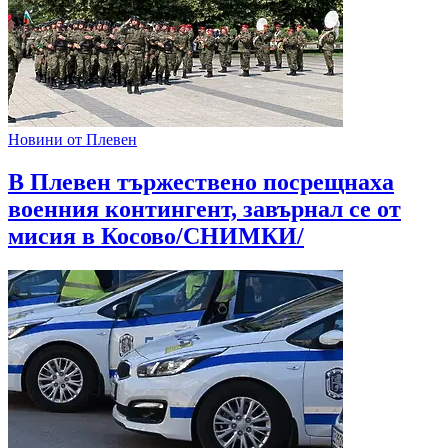
Новини от Плевен
В Плевен тържествено посрещнаха
военния контингент, завърнал се от
мисия в Косово/СНИМКИ/