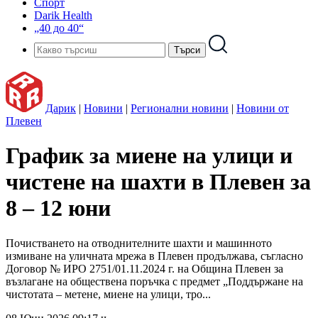
Спорт
Darik Health
„40 до 40“
Дарик
|
Новини
|
Регионални новини
|
Новини от
Плевен
График за миене на улици и
чистене на шахти в Плевен за
8 – 12 юни
Почистването на отводнителните шахти и машинното
измиване на уличната мрежа в Плевен продължава, съгласно
Договор № ИРО 2751/01.11.2024 г. на Община Плевен за
възлагане на обществена поръчка с предмет „Поддържане на
чистотата – метене, миене на улици, тро...