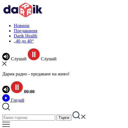
Новини
Предавания
Darik Health
„40 до 40“
Слушай
Слушай
Дарик радио - предаване на живо!
00:00
Гледай