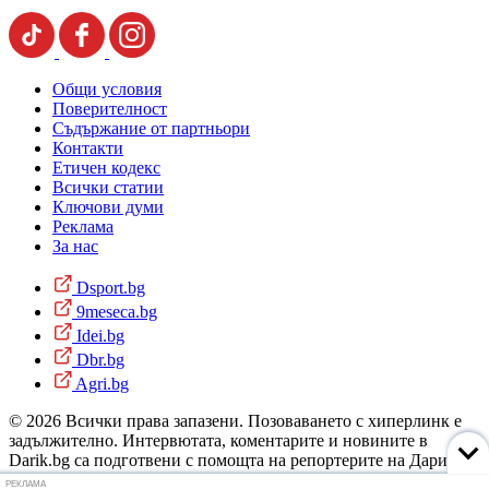
Общи условия
Поверителност
Съдържание от партньори
Контакти
Етичен кодекс
Всички статии
Ключови думи
Реклама
За нас
Dsport.bg
9meseca.bg
Idei.bg
Dbr.bg
Agri.bg
© 2026 Всички права запазени. Позоваването с хиперлинк е
задължително. Интервютата, коментарите и новините в
Darik.bg са подготвени с помощта на репортерите на Дарик
Радио и новинарските емисии на радиото. Снимки: Дарик
РЕКЛАМА