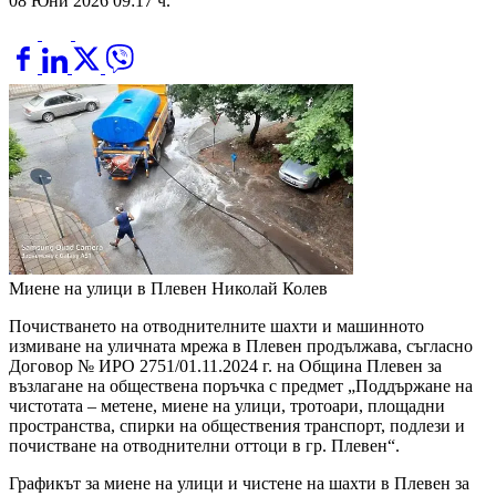
08 Юни 2026 09:17 ч.
Миене на улици в Плевен
Николай Колев
Почистването на отводнителните шахти и машинното
измиване на уличната мрежа в Плевен продължава, съгласно
Договор № ИРО 2751/01.11.2024 г. на Община Плевен за
възлагане на обществена поръчка с предмет „Поддържане на
чистотата – метене, миене на улици, тротоари, площадни
пространства, спирки на обществения транспорт, подлези и
почистване на отводнителни оттоци в гр. Плевен“.
Графикът за миене на улици и чистене на шахти в Плевен за