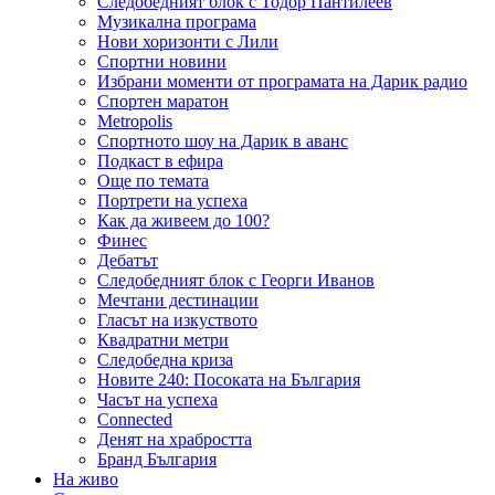
Следобедният блок с Тодор Пантилеев
Музикална програма
Нови хоризонти с Лили
Спортни новини
Избрани моменти от програмата на Дарик радио
Спортен маратон
Metropolis
Спортното шоу на Дарик в аванс
Подкаст в ефира
Още по темата
Портрети на успеха
Как да живеем до 100?
Финес
Дебатът
Следобедният блок с Георги Иванов
Мечтани дестинации
Гласът на изкуството
Квадратни метри
Следобедна криза
Новите 240: Посоката на България
Часът на успеха
Connected
Денят на храбростта
Бранд България
На живо