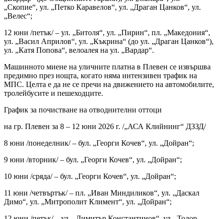
„Скопие“, ул. „Петко Каравелов“, ул. „Драган Цанков“, ул.
„Велес“;
12 юни /петък/ – ул. „Битоля“, ул. „Пирин“, пл. „Македония“,
ул. „Васил Априлов“, ул. „Къкрина“ (до ул. „Драган Цанков“),
ул. „Катя Попова“, велоалея на ул. „Вардар“.
Машинното миене на уличните платна в Плевен се извършва
предимно през нощта, когато няма интензивен трафик на
МПС. Целта е да не се пречи на движението на автомобилите,
тролейбусите и пешеходците.
График за почистване на отводнителни оттоци
на гр. Плевен за 8 – 12 юни 2026 г. /„АСА Клийнинг“ ДЗЗД/
8 юни /понеделник/ – бул. „Георги Кочев“, ул. „Дойран“;
9 юни /вторник/ – бул. „Георги Кочев“, ул. „Дойран“;
10 юни /сряда/ – бул. „Георги Кочев“, ул. „Дойран“;
11 юни /четвъртък/ – пл. „Иван Миндиликов“, ул. „Даскал
Димо“, ул. „Митрополит Климент“, ул. „Дойран“;
12 юни /петък/ – ул. „Димитър Константинов“, ул. „Тодор