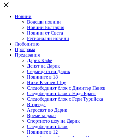
Новини
Водещи новини
Новини България
Новини от Света
Регионални новини
Любопитно
Програма
Предавания
Дарик Кафе
Денят на Дарик
Седмицата на Дарик
Новините в 18
Ники Кънчев Шоу
Следобедният блок с Димитър Панев
Следобедният блок с Надя Брайт
Следобедният блок с Гери Турийска
В тренда
Агросвят по Дарик
Време за джаз
Спортното шоу на Дарик
Следобедният блок
Новините в 12