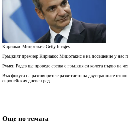
Кириакос Мицотакис
Getty Images
Гръцкият премиер Кириакос Мицотакис е на посещение у нас п
Румен Радев ще проведе среща с гръцкия си колега първо на чет
Във фокуса на разговорите е развитието на двустранните отно
европейския дневен ред.
Още по темата