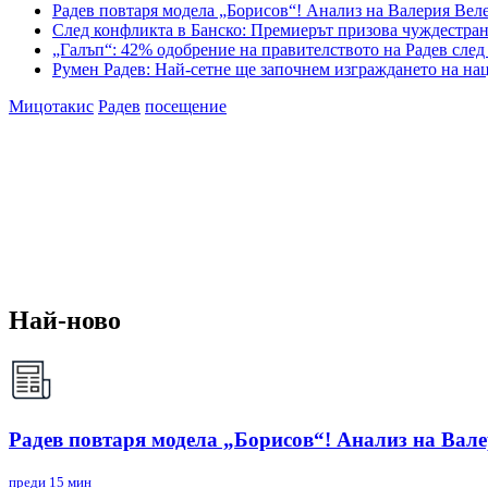
Радев повтаря модела „Борисов“! Анализ на Валерия Вел
След конфликта в Банско: Премиерът призова чуждестран
„Галъп“: 42% одобрение на правителството на Радев след
Румен Радев: Най-сетне ще започнем изграждането на на
Мицотакис
Радев
посещение
Най-ново
Радев повтаря модела „Борисов“! Анализ на Вал
преди 15 мин