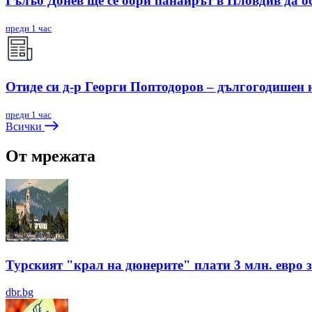
Гълъб Донев ще се бори панаирът в Пловдив да о
преди 1 час
Отиде си д-р Георги Поптодоров – дългогодишен
преди 1 час
Всички
От мрежата
Турският "крал на дюнерите" плати 3 млн. евро з
dbr.bg