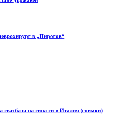
стане държавен
 неврохирург в „Пирогов“
а сватбата на сина си в Италия (снимки)