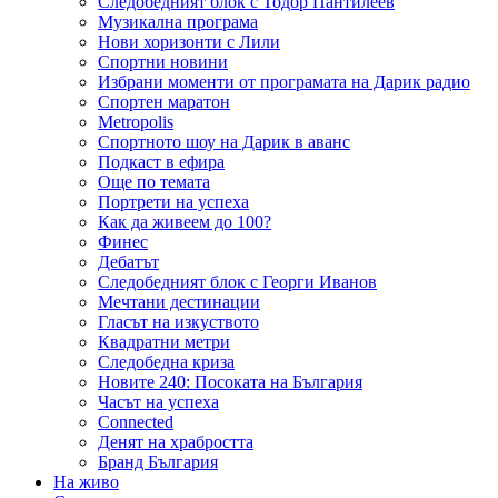
Следобедният блок с Тодор Пантилеев
Музикална програма
Нови хоризонти с Лили
Спортни новини
Избрани моменти от програмата на Дарик радио
Спортен маратон
Metropolis
Спортното шоу на Дарик в аванс
Подкаст в ефира
Още по темата
Портрети на успеха
Как да живеем до 100?
Финес
Дебатът
Следобедният блок с Георги Иванов
Мечтани дестинации
Гласът на изкуството
Квадратни метри
Следобедна криза
Новите 240: Посоката на България
Часът на успеха
Connected
Денят на храбростта
Бранд България
На живо