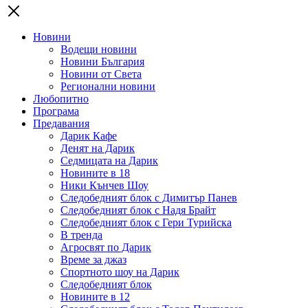
Новини
Водещи новини
Новини България
Новини от Света
Регионални новини
Любопитно
Програма
Предавания
Дарик Кафе
Денят на Дарик
Седмицата на Дарик
Новините в 18
Ники Кънчев Шоу
Следобедният блок с Димитър Панев
Следобедният блок с Надя Брайт
Следобедният блок с Гери Турийска
В тренда
Агросвят по Дарик
Време за джаз
Спортното шоу на Дарик
Следобедният блок
Новините в 12