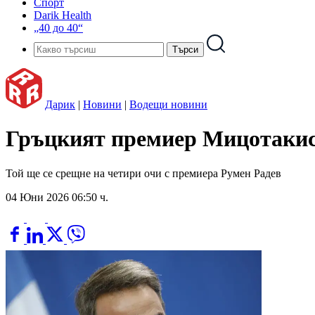
Спорт
Darik Health
„40 до 40“
Дарик
|
Новини
|
Водещи новини
Гръцкият премиер Мицотакис 
Той ще се срещне на четири очи с премиера Румен Радев
04 Юни 2026 06:50 ч.