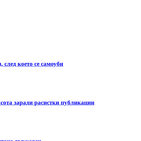
 след което се самоуби
асота заради расистки публикации