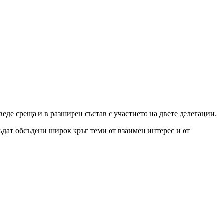
веде среща и в разширен състав с участието на двете делегации.
ъдат обсъдени широк кръг теми от взаимен интерес и от