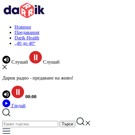
Новини
Предавания
Darik Health
„40 до 40“
Слушай
Слушай
Дарик радио - предаване на живо!
00:00
Гледай