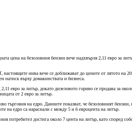
дната цена на безоловния бензин вече надхвърля 2,11 евро за ли
 настоящите нива вече се доближават до цените от лятото на 202
ен натиск върху домакинствата и бизнеса.
2,11 евро за литър, докато дизеловото гориво се продава за около
ицата от 2 евро за литър.
во търговия на едро. Данните показват, че безоловният бензин,
ните на едро са нараснали с между 5 и 6 евроцента на литър.
ния потребител достига около 7 цента на литър, като според соб