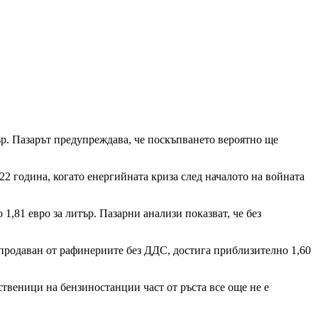
тър. Пазарът предупреждава, че поскъпването вероятно ще
2 година, когато енергийната криза след началото на войната
 1,81 евро за литър. Пазарни анализи показват, че без
 продаван от рафинериите без ДДС, достига приблизително 1,60
ственици на бензиностанции част от ръста все още не е