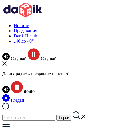
Новини
Предавания
Darik Health
„40 до 40“
Слушай
Слушай
Дарик радио - предаване на живо!
00:00
Гледай