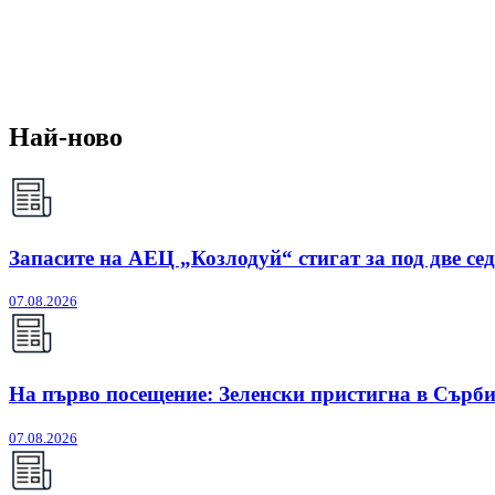
Най-ново
Запасите на АЕЦ „Козлодуй“ стигат за под две се
07.08.2026
На първо посещение: Зеленски пристигна в Сърб
07.08.2026