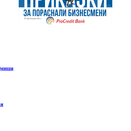
дмици
ия