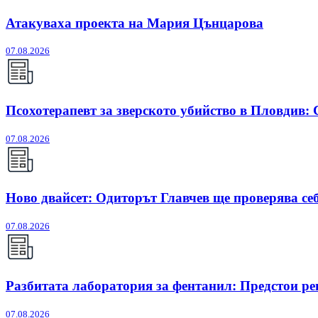
Атакуваха проекта на Мария Цънцарова
07.08.2026
Псохотерапевт за зверското убийство в Пловдив:
07.08.2026
Ново двайсет: Одиторът Главчев ще проверява себ
07.08.2026
Разбитата лаборатория за фентанил: Предстои ре
07.08.2026