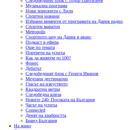
Следобедният блок с Тодор Пантилеев
Музикална програма
Нови хоризонти с Лили
Спортни новини
Избрани моменти от програмата на Дарик радио
Спортен маратон
Metropolis
Спортното шоу на Дарик в аванс
Подкаст в ефира
Още по темата
Портрети на успеха
Как да живеем до 100?
Финес
Дебатът
Следобедният блок с Георги Иванов
Мечтани дестинации
Гласът на изкуството
Квадратни метри
Следобедна криза
Новите 240: Посоката на България
Часът на успеха
Connected
Денят на храбростта
Бранд България
На живо