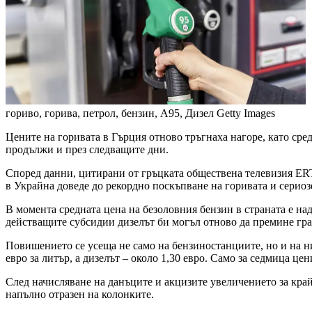
гориво, горива, петрол, бензин, А95, Дизел
Getty Images
Цените на горивата в Гърция отново тръгнаха нагоре, като сре
продължи и през следващите дни.
Според данни, цитирани от гръцката обществена телевизия ERT,
в Украйна доведе до рекордно поскъпване на горивата и сериоз
В момента средната цена на безоловния бензин в страната е над 
действащите субсидии дизелът би могъл отново да премине гран
Повишението се усеща не само на бензиностанциите, но и на ни
евро за литър, а дизелът – около 1,30 евро. Само за седмица це
След начисляване на данъците и акцизите увеличението за край
напълно отразен на колонките.