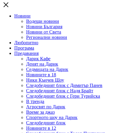
Новини
Водещи новини
Новини България
Новини от Света
Регионални новини
Любопитно
Програма
Предавания
Дарик Кафе
Денят на Дарик
Седмицата на Дарик
Новините в 18
Ники Кънчев Шоу
Следобедният блок с Димитър Панев
Следобедният блок с Надя Брайт
Следобедният блок с Гери Турийска
В тренда
Агросвят по Дарик
Време за джаз
Спортното шоу на Дарик
Следобедният блок
Новините в 12