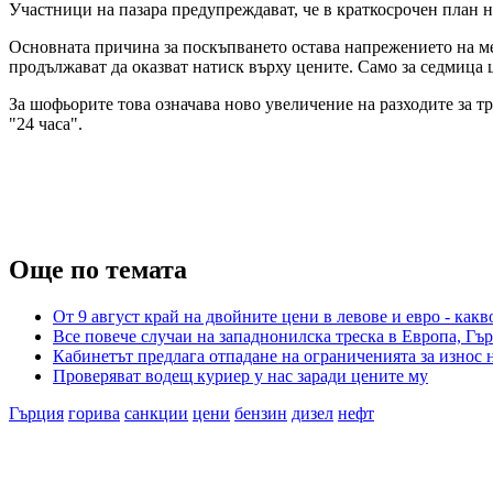
Участници на пазара предупреждават, че в краткосрочен план н
Основната причина за поскъпването остава напрежението на м
продължават да оказват натиск върху цените. Само за седмица ц
За шофьорите това означава ново увеличение на разходите за т
"24 часа".
Още по темата
От 9 август край на двойните цени в левове и евро - какв
Все повече случаи на западнонилска треска в Европа, Гър
Кабинетът предлага отпадане на ограниченията за износ
Проверяват водещ куриер у нас заради цените му
Гърция
горива
санкции
цени
бензин
дизел
нефт