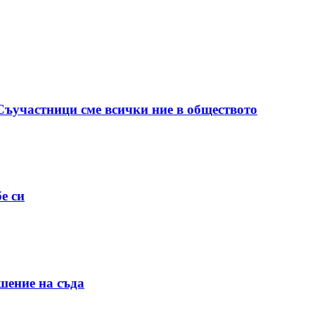
 Съучастници сме всички ние в обществото
е си
шение на съда