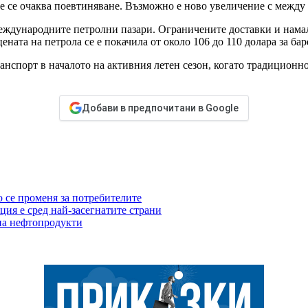
е се очаква поевтиняване. Възможно е ново увеличение с между 
еждународните петролни пазари. Ограничените доставки и намал
ената на петрола се е покачила от около 106 до 110 долара за ба
ранспорт в началото на активния летен сезон, когато традиционн
Добави в предпочитани в Google
о се променя за потребителите
ция е сред най-засегнатите страни
 на нефтопродукти